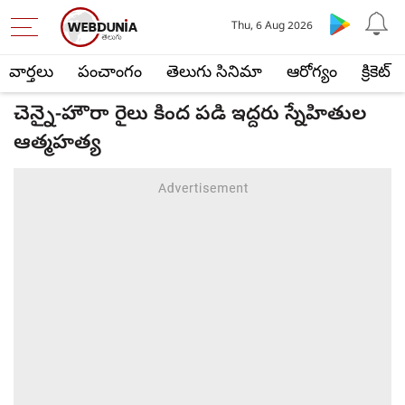
Thu, 6 Aug 2026
వార్తలు
పంచాంగం
తెలుగు సినిమా
ఆరోగ్యం
క్రికెట్
చెన్నై-హౌరా రైలు కింద పడి ఇద్దరు స్నేహితుల
ఆత్మహత్య