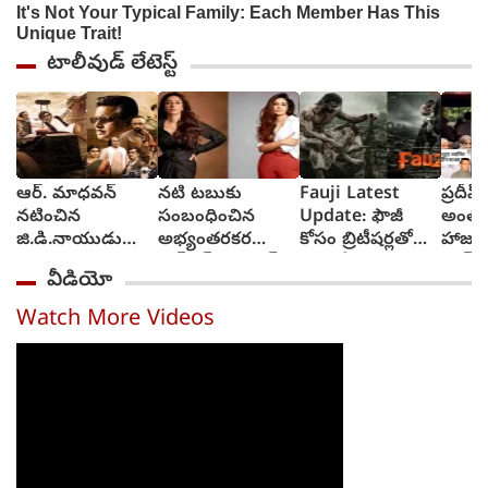
టాలీవుడ్ లేటెస్ట్
ఆర్‌. మాధవన్‌
నటి టబుకు
Fauji Latest
ప్రదీప
నటించిన
సంబంధించిన
Update: ఫౌజీ
అంత్య
జి.డి.నాయుడు
అభ్యంతరకర
కోసం బ్రిటీషర్లతో
హాజరై
విడుదలకు సిద్ధం
ఆన్‌లైన్ కంటెంట్‌ను
పోరాడే యోధునిగా
ఖాన్,
వీడియో
తొలగించాలి.. కోర్టు
ప్రభాస్ పై యాక్షన్
గోవారి
సీన్స్
Watch More Videos