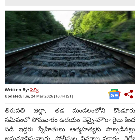
Written By:
సెల్వి
Updated:
Tue, 24 Mar 2026 (10:44 IST)
తిరుపతి జిల్లా, తడ మండలంలోని కొండూరు
సమీపంలో సోమవారం ఉదయం చెన్నై-హౌరా రైలు కింద
పడి ఇద్దరు స్నేహితులు ఆత్మహత్యకు పాల్పడినట్లు
అనుమానిస్తున్నారు. పోలీసుల వివరాల ప్రకారం, రైల్వే