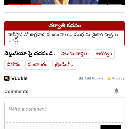
ఎమ్మెల్యేలకు సీఎం డీకే
హెచ్చరిక
తర్వాతి కథనం
పాకిస్తాన్‌తో ఉగ్రవాద సంబంధాలు.. ముగ్గురు వైజాగ్ వ్యక్తుల
అరెస్ట్
వెబ్దునియా పై చదవండి :
తెలుగు వార్తలు
ఆరోగ్యం
వినోదం
పంచాంగం
ట్రెండింగ్..