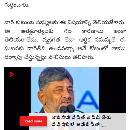
గుర్తించారు.
వారి కుటుంబ సభ్యులకు ఈ విషయాన్ని తెలియజేశారు.
ఈ ఆత్మహత్యలకు గల కారణాలు ఇంకా
తెలియరాలేదు. వ్యక్తిగత లేదా ఆర్థిక సమస్యలే ఈ
ఘటనకు దారితీసి ఉండవచ్చా అనే కోణంలో తాము
దర్యాప్తు చేస్తున్నట్లు పోలీసులు తెలిపారు.
రాజీనామా చేస్తే జస్ట్ రెండు
Read more
నిమిషాల్లో ఆమోదిస్తాం :