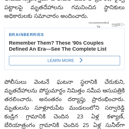
పట్టాలపై మృతదేహాలను గమనించిన స్థానికులు
అధికారులకు సమాచారం అందించారు.
పోలీసులు వెంటనే ఘటనా స్థలానికి చేరుకుని,
మృతదేహాలను పోస్టుమార్టం నిమిత్తం సమీప ఆసుపత్రికి
తరలించారు. అనంతరం దర్యాప్తు ప్రారంభించారు.
మృతులను సూళ్లూరుపేట మండలంలోని సర్వారెడ్డి
కండ్రిగ గ్రామానికి చెందిన 23 ఏళ్ల కళ్యాణ్,
బేరియాత్రంగం గ్రామానికి చెందిన 25 ఏళ్ల సునీల్‌గా