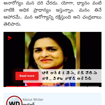
అనారోగ్యం మన దరి చేరదు. యోగా, ధ్యానం వంటి
వాటికి అధిక ప్రాధాన్యం ఇస్తున్నాం. మనం తినే
ఆహారమే.. మన ఆరోగ్యాన్ని రక్షిస్తుంది అని చంద్రబాబు
తెలిపారు.
తండ్రి అంత్యక్రియలకు రాని
Read more
కుమార్తెలు.. వీడియో కాల్ ద్వారా
అంతా ముగించేశారు.. (video)
About Writer