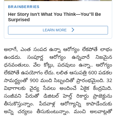
అలాగే, ఎంత సంపద ఉన్నా ఆరోగ్యం లేకపోతే లాభం
ఉండదు. సంపూర్ణ ఆరోగ్యం ఉన్నవారే నిజమైన
ధనవంతులు. వేల కోట్లు, పదవులు ఉన్నా.. ఆరోగ్యం
లేకపోతే ఉపయోగం లేదు. లలిత ఆసుపత్రి 600 పడకల
సామర్థ్యంతో 900 మంది సిబ్బందితో ప్రారంభమైంది. 32
విభాగాలకు వైద్య సేవలు అందించే ఏకైక కేంద్రమిది.
సంజీవని పేరుతో డిజిటల్ హెల్త్‌ రికార్డు ప్రాజెక్టును
తీసుకొస్తున్నాం. పేదవాళ్ల ఆరోగ్యాన్ని కాపాడేందుకు
అన్ని చర్యలు తీసుకుంటున్నాం. మంచి అలవాట్లతో