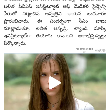
లలిత పీవీఎస్ ఇనిస్టిట్యూట్ ఆఫ్ మెడికల్ సైన్సెన్స్
పేరుతో నిర్మించిన ఆస్పత్రిని ఆయన బుధవారం
ప్రారంభిచారు. ఈ సందర్భంగా సీఎం బాబు
మాట్లాడుతూ, లలిత ఆస్పత్రి, ల్యాండ్ మార్క్
ఇనిస్టిట్యూట్‌గా తయారు కావాలని ఆకాంక్షిస్తున్నట్టు
పేర్కొన్నారు.