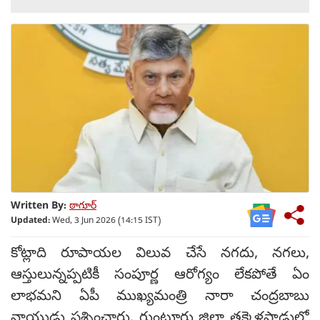
Written By:
ఠాగూర్
Updated:
Wed, 3 Jun 2026 (14:15 IST)
కోట్లాది రూపాయల విలువ చేసే నగదు, నగలు,
ఆస్తులున్నప్పటికీ సంపూర్ణ ఆరోగ్యం లేకపోతే ఏం
లాభమని ఏపీ ముఖ్యమంత్రి నారా చంద్రబాబు
నాయుడు ప్రశ్నించారు. గుంటూరు జిల్లా తక్కెళ్లపాడులో