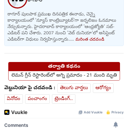
ఠాగూర్
ఠాగూర్ పులపాక ప్రముఖ దినపత్రిక ఈనాడు, చెన్నై
కార్యాలయంలో 'న్యూస్ కాంట్రిబ్యూటర్‌'గా జర్నలిజం ఓనమాలు
నేర్చుకున్నారు. హైదరాబాద్ కార్యాలయంలో 'ఆంధ్రజ్యోతి' సబ్-
ఎడిటర్ పని చేశారు. 2007 నుంచి 'వెబ్ దునియా'లో అసిస్టెంట్
ఎడిటర్‌‌గా విధులు నిర్వహిస్తున్నారు.....
మరింత చదవండి
తర్వాతి కథనం
లెమన్ గ్రీన్ రెస్టారెంట్‌లో అగ్ని ప్రమాదం - 21 మంది మృతి
వెబ్దునియా పై చదవండి :
తెలుగు వార్తలు
ఆరోగ్యం
వినోదం
పంచాంగం
ట్రెండింగ్..