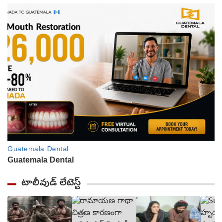
టాలీవుడ్ లేటెస్ట్