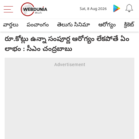
Sat, 8 Aug 2026
వార్తలు
పంచాంగం
తెలుగు సినిమా
ఆరోగ్యం
క్రికెట్
రూ.కోట్లు ఉన్నా సంపూర్ణ ఆరోగ్యం లేకపోతే ఏం
లాభం : సీఎం చంద్రబాబు