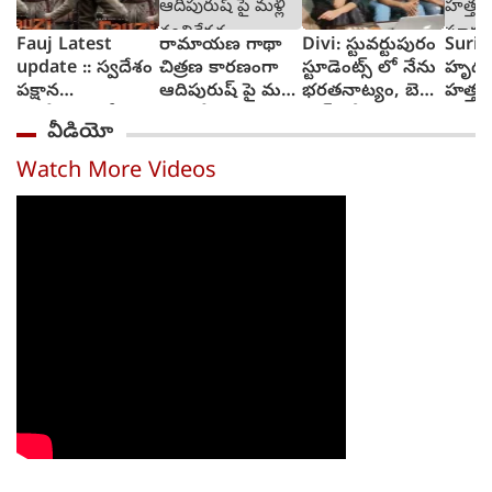
Fauj Latest
రామాయణ గాథా
Divi: స్టువర్టుపురం
Suriy
update :: స్వదేశం
చిత్రణ కారణంగా
స్టూడెంట్స్ లో నేను
హృద
పక్షాన
ఆదిపురుష్ పై మళ్లీ
భరతనాట్యం, బెల్లి
హత్తు
ఆంగ్లేయులతో
వ్యతిరేకత
డాన్స్ చేశా : దివి
సూర్య 
వీడియో
పోరాటానికి దిగిన
విశ్వన
ఫౌజీ గా ప్రభాస్
ట్రైలర్
Watch More Videos