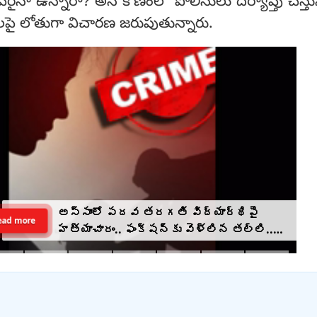
వరైనా ఉన్నారా? అనే కోణంలో పోలీసులు దర్యాప్తు చేస్తున
ీలపై లోతుగా విచారణ జరుపుతున్నారు.
అస్సాంలో పదవ తరగతి విద్యార్థిపై
ead more
హత్యాచారం.. ఫంక్షన్‌కు వెళ్లిన తల్లి..
మంచంపై విగతజీవిగా..?