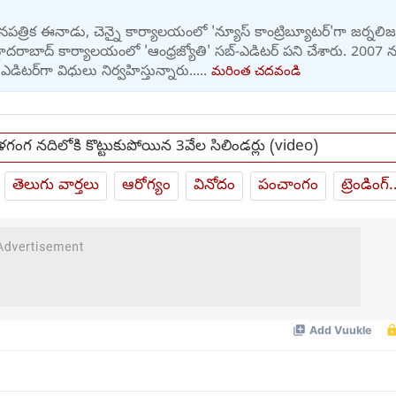
పత్రిక ఈనాడు, చెన్నై కార్యాలయంలో 'న్యూస్ కాంట్రిబ్యూటర్‌'గా జర్నలి
ైదరాబాద్ కార్యాలయంలో 'ఆంధ్రజ్యోతి' సబ్-ఎడిటర్ పని చేశారు. 2007 న
ఎడిటర్‌‌గా విధులు నిర్వహిస్తున్నారు.....
మరింత చదవండి
గంగ నదిలోకి కొట్టుకుపోయిన 3వేల సిలిండర్లు (video)
తెలుగు వార్తలు
ఆరోగ్యం
వినోదం
పంచాంగం
ట్రెండింగ్.