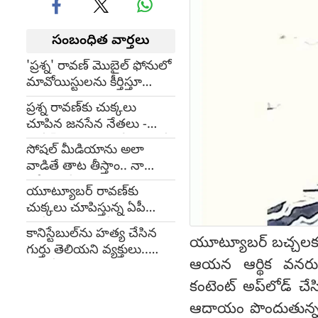
సంబంధిత వార్తలు
'ప్రశ్న' రావణ్ మొబైల్ ఫోనులో
మావోయిస్టులను కీర్తిస్తూ
ప్రసంగాలు
ప్రశ్న రావణ్‌కు చుక్కలు
చూపిన జనసేన నేతలు -
పోలీస్ వాహనంపై కోడిగుడ్లతో
సోషల్ మీడియాను అలా
దాడి
వాడితే తాట తీస్తాం.. నా
ఆఫీసులో ప్రత్యేక ఫిర్యాదుల
యూట్యూబర్ రావణ్‌కు
విభాగం... పవన్ (video)
చుక్కలు చూపిస్తున్న ఏపీ
పోలీసులు.. మరో కేసు
కానిస్టేబుల్‌ను హత్య చేసిన
నమోదు
యూట్యూబర్ బచ్చలకూరి
గుర్తు తెలియని వ్యక్తులు..
ఆయన ఆర్థిక వనరులపై
కత్తితో దాడి
కంటెంట్‌ అప్‌లోడ్‌ చే
ఆదాయం పొందుతున్నట్ట