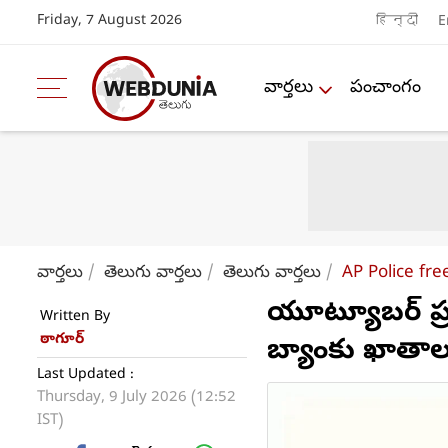
Friday, 7 August 2026
हिन्दी
E
వార్తలు
పంచాంగం
వార్తలు
తెలుగు వార్తలు
తెలుగు వార్తలు
AP Police fr
యూట్యూబర్ ప్రశ
Written By
ఠాగూర్
బ్యాంకు ఖాతాలు 
Last Updated :
Thursday, 9 July 2026 (12:52
IST)