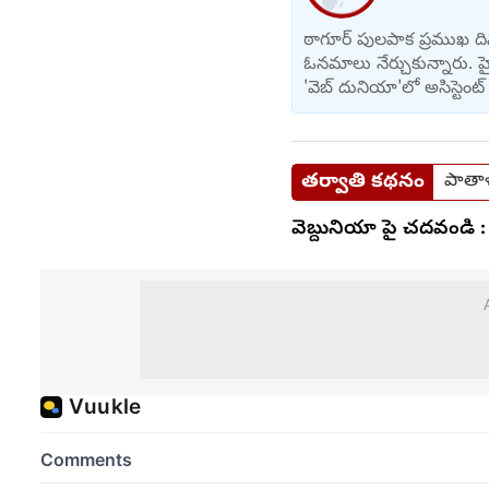
ఠాగూర్ పులపాక ప్రముఖ దిన
ఓనమాలు నేర్చుకున్నారు. హ
'వెబ్ దునియా'లో అసిస్టెంట్ 
తర్వాతి కథనం
పాతాళ
వెబ్దునియా పై చదవండి :