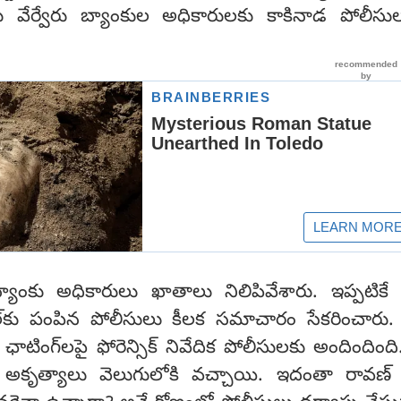
ు వేర్వేరు బ్యాంకుల అధికారులకు కాకినాడ పోలీస
 బ్యాంకు అధికారులు ఖాతాలు నిలిపివేశారు. ఇప్పటికే
ల్‌కు పంపిన పోలీసులు కీలక సమాచారం సేకరించారు. డ
 ఛాటింగ్‌లపై ఫోరెన్సిక్‌ నివేదిక పోలీసులకు అందిందింది
 అకృత్యాలు వెలుగులోకి వచ్చాయి. ఇదంతా రావణ్‌ 