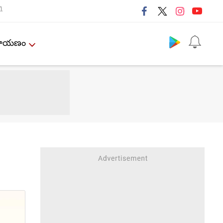
ી
Follow us
ేమాయణం