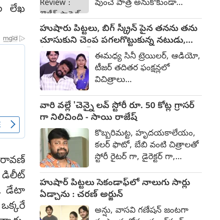
వుంచే పాత్ర అనుకోకుండా
ుల లేఖ
స్థాయిలో, ప్రతిష్టాత్మకంగా
రకరకాలుగా చేతులు మారి
రూపొందిస్తున్నారు. SLV సినిమాస్‌
ఆంధ్రప్రదేశ్ లోని పెనుకొండ
హుషారు పిట్టలు, బిగ్ స్క్రీన్ పైన తనను తను
బ్యానర్ పై సుధాకర్ చెరుకూరి ఈ
ప్రాంతంలో ఓ బార్ ఓనర్ దగ్గరకు
చూసుకుని చెంప పగలగొట్టుకున్న నటుడు,
చిత్రాన్ని భారీ బడ్జెట్‌తో
చేరుతుంది. ఇక అక్కడ నివశించే
వీడియో వైరల్
నిర్మిస్తున్నారు.
ఈమధ్య సినీ ట్రెయిలర్, ఆడియో,
కనకరాజు (వరుణ్ తేజ్) చిన్న
టీజర్ తదితర ఫంక్షన్లలో
డాన్స్ ట్రూప్ తో కాలం
విచిత్రాలు
గడిపేస్తుంటాడు. పెద్ద కోపిష్టి.
చోటుచేసుకుంటున్నాయి.
కూడా. ఊరిలో ఫొటోగ్రాపర్
కొంతమంది దుస్తులు గురించి
వారి వల్లే 'చెన్నై లవ్ స్టోరీ రూ. 50 కోట్ల గ్రాసర్
స్నేహితుడు కిష్టప్ప (సత్య).
నేను మాట్లాడనమ్మా.. లేనిపోనిది
గా నిలిచింది - సాయి రాజేష్
అయితే, కనకరాజు అందరితోనూ
మాట్లాడితే తంటా అన్నారు. ఇలా
గొడవపడుతుంటాడు.
కొబ్బరిమట్ట, హృదయకాలేయం,
చెప్పుకుంటూ పోతే చాలా చిత్రాలే
తనముందు అన్యాయం జరిగితే
కలర్ ఫొటో, బేబి వంటి చిత్రాలతో
జరుగుతున్నాయి. తాజాగా
సహించడు. ఈ నేపథ్యంలో
స్టోరీ రైటర్ గా, డైరెక్టర్ గా,
 రావణ్
హుషారు పిట్టలు చిత్రం మీడియా
కనకరాజుకి లోకల్ రౌడీలతో గొడవ
ప్రొడ్యూసర్ గా తనకంటూ ఓ
సమావేశంలో ఈవెంట్ వేదికపై
ిలీట్‌
జరుగుతుంది. మరోవైపు కియా
ప్రత్యేకమైన బ్రాండ్ క్రియేట్
హుషార్‌ పిట్టలు సెకండాఫ్‌లో నాలుగు సార్లు
నుంచి మాట్లాడుతున్న నటుడు
. డేటా
కంపెనీలో పని చేసే అమ్మాయి చైత్ర
చేసుకున్నారు సాయి రాజేష్.
ఏడ్చాను : చరణ్‌ అర్జున్‌
పుట్టా భాను ఒక్కసారిగా చెంపకేసి
(రితికా నాయక్)ని చూసి
ఆయన కథను అందించి
ఒక్కరే
పదేపదే కొట్టుకున్నాడు. దీనితో
అన్షు, వాసవి గణేషన్‌ జంటగా
కనకరాజు ప్రేమలో పడతాడు.
ప్రొడ్యూసర్ ఎస్ కేఎన్ తో కలిసి