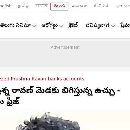
nglish
தமிழ்
मराठी
తెలుగు
മലയാളം
ಕನ್ನಡ
ગુજરાત
తెలుగు సినిమా
ఆరోగ్యం
క్రికెట్
భవిష్యవాణి
ప్ర
eezed Prashna Ravan banks accounts
్న రావణ్ మెడకు బిగిస్తున్న ఉచ్చు -
ఫ్రీజ్