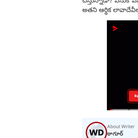
చేస్తున్నాడా? వెనుక ఎ
అతని ఆర్థిక లావాదేవ
R
About Writer
ఠాగూర్