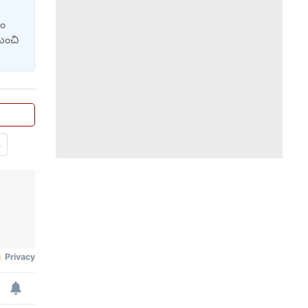
జం
ుంచి
.