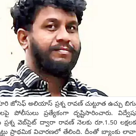
 జోసెఫ్ అలియాస్ ప్రశ్న రావణ్‌ చుట్టూత ఉచ్చు బిగుస్
 పోలీసులు ప్రత్యేకంగా దృష్టిసారించారు. విద్వే
సి ప్రశ్న వెబ్‌సైట్‌ ద్వారా రావణ్‌ నెలకు రూ.1.50 లక్షల
ు ప్రాథమిక విచారణలో తేలింది. దీంతో బ్యాంకు లావా