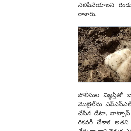
నిలిపివేయాలని రెండ
రాశారు.
పోలీసుల విజ్ఞప్తితో
మొబైల్‌ను ఎఫ్ఎస్‌ఎ
చేసిన డేటా, వాట్సాప్‌
రికవరీ చేశాక అతని