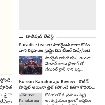
టాలీవుడ్ లేటెస్ట్
Paradise teaser: పారడైజన్ జాగా కోసం
నాని రక్తపాతం స్రుష్టించిన టీజర్ వచ్చేసింది
పారడైజ్ వాసియోమ్.. అంటూ
మోహన్ బాబు డైాలాగ్ తో
నేచురల్ స్టార్ నాని పెద్ద
అరుపులతో రక్తపాతం కలిగించేలా
తోంది.
ది ప్యారడైజ్ టీజర్ కనిపించింది.
Korean Kanakaraju Review : రొటీన్
పారడైజన్ అనే జాగా కోసం
షపూరిత
ఫార్మెట్ అయినా థ్రిల్ కలిగించే కథగా కొరియన్
పోరాటం చేస్తున్న కథగా
కనకరాజు - రివ్యూ
కు పైగా
కొరియాలో ఓ ప్రముఖ వ్యక్తి
అనిపించింది. దర్శకుడు శ్రీకాంత్
అంత్యక్రియలు టైంలో అస్తికలు
దేవీలు
ఒడెల ఈ చిత్రాన్ని అత్యంత భారీ