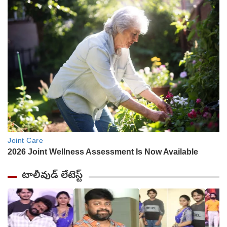
టాలీవుడ్ లేటెస్ట్