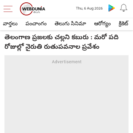
Thu, 6 Aug 2026
వార్తలు
పంచాంగం
తెలుగు సినిమా
ఆరోగ్యం
క్రికెట్
తెలంగాణ ప్రజలకు చల్లని కబురు : మరో పది
రోజుల్లో నైరుతి రుతుపవనాల ప్రవేశం