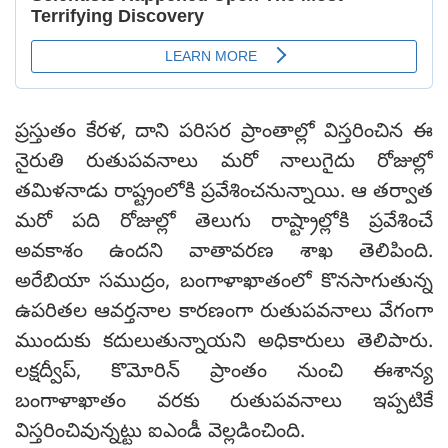
ప్రస్తుతం కేరళ, దాని పరిసర ప్రాంతాల్లో విస్తరించిన ఈ
నైరుతి రుతుపవనాలు మరో నాలుగైదు రోజుల్లో
తమిళనాడు రాష్ట్రంలోకి ప్రవేశించనున్నాయి. ఆ తర్వాత
మరో పది రోజుల్లో తెలుగు రాష్ట్రాల్లోకి ప్రవేశించే
అవకాశం ఉందని వాతావరణ శాఖ తెలిపింది.
అరేబియా సముద్రం, బంగాళాఖాతంలో కొనసాగుతున్న
ఉపరితల ఆవర్తనాల కారణంగా రుతుపవనాలు వేగంగా
ముందుకు కదులుతున్నాయని అధికారులు తెలిపారు.
లక్షద్వీప్, కొమోరిన్ ప్రాంతం నుంచి ఈశాన్య
బంగాళాఖాతం వరకు రుతుపవనాలు ఇప్పటికే
విస్తరించివున్నట్టు ఐఎండీ వెల్లడించింది.