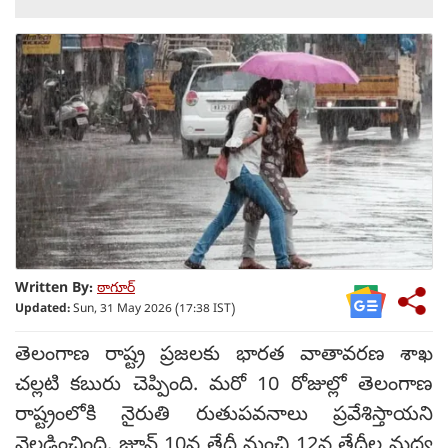
Written By:
ఠాగూర్
Updated:
Sun, 31 May 2026 (17:38 IST)
తెలంగాణ రాష్ట్ర ప్రజలకు భారత వాతావరణ శాఖ
చల్లటి కబురు చెప్పింది. మరో 10 రోజుల్లో తెలంగాణ
రాష్ట్రంలోకి నైరుతి రుతుపవనాలు ప్రవేశిస్తాయని
వెల్లడించింది. జూన్ 10వ తేదీ నుంచి 12వ తేదీల మధ్య