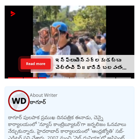
ఇన్‌ఫ్లుయెన్సర్‌లకు డబ్బు
Read more
చెల్లించి ప్రధానిని బలవంతంగా
తిట్టించారా? సీజేపీ మెడకు
ఉచ్చు బిగుస్తుందా?
About Writer
ఠాగూర్
ఠాగూర్ పులపాక ప్రముఖ దినపత్రిక ఈనాడు, చెన్నై
కార్యాలయంలో 'న్యూస్ కాంట్రిబ్యూటర్‌'గా జర్నలిజం ఓనమాలు
నేర్చుకున్నారు. హైదరాబాద్ కార్యాలయంలో 'ఆంధ్రజ్యోతి' సబ్-
ఎడిటర్ పని చేశారు. 2007 నుంచి 'వెబ్ దునియా'లో అసిస్టెంట్