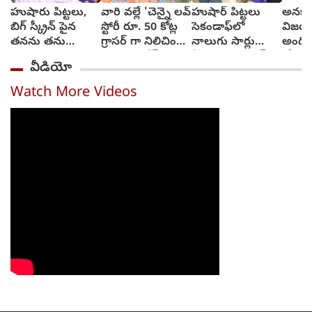
హుషారు పిట్టలు,
వారి వల్లే 'చెన్నై లవ్
హుషార్‌ పిట్టలు
అనకాప
బిగ్ స్క్రీన్ పైన
స్టోరీ రూ. 50 కోట్ల
సెకండాఫ్‌లో
విజయా
తనను తను
గ్రాసర్ గా నిలిచింది -
నాలుగు సార్లు
అంది
చూసుకుని చెంప
సాయి రాజేష్
ఏడ్చాను : చరణ్‌
కోరుకు
వీడియో
పగలగొట్టుకున్న
అర్జున్‌
సోనూ
నటుడు, వీడియో
Watch More Videos
వైరల్