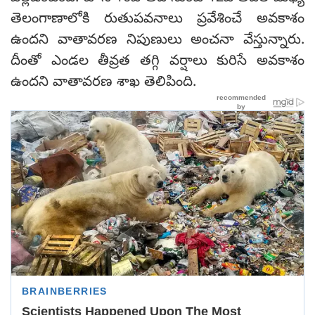
తెలంగాణాలోకి రుతుపవనాలు ప్రవేశించే అవకాశం
ఉందని వాతావరణ నిపుణులు అంచనా వేస్తున్నారు.
దీంతో ఎండల తీవ్రత తగ్గి వర్షాలు కురిసే అవకాశం
ఉందని వాతావరణ శాఖ తెలిపింది.