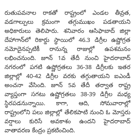
రుతుపవనాల రాకతో రాష్ట్రంలో ఎండల తీవ్రత,
వడగాల్పులు క్రమంగా తగ్గుముఖం పడతాయని
అధికారులు తెలిపారు. శనివారం ఆసిఫాబాద్ జిల్లా
దేహాగాన్‌లో రికార్డు స్థాయిలో 46.3 డిగ్రీల ఉష్ణోగ్రత
నమోదైనప్పటికీ రానున్న రాజుల్లో ఉపశమనం
లభించనుంది. జూన్ 1వ తేదీ నుంచి హైదరాబాద్
నగరంలో పగటి ఉష్ణోగ్రతలు 36-38 డిగ్రీలకు ఇతర
జిల్లాల్లో 40-42 డిగ్రీల వరకు తగ్గుతాయని ఐఎండీ
అంచనా వేసింది. జూన్ 5వ తేదీ తర్వాత రాష్ట్ర
వ్యాప్తంగా సగటు ఉష్ణోగ్రతలు 38-39 డిగ్రీల మధ్య
స్థిరపడనున్నాయి. కాగా, ఆది, సోమవారాల్లో
రాష్ట్రంలోని పలు జిల్లాల్లో తేలికపాటి నుంచి ఓ మోస్తరు
వర్షాలు కురిసే అవకాశం ఉందని హైదరాబాద్
వాతావరణ కేంద్రం ప్రకటించింది.