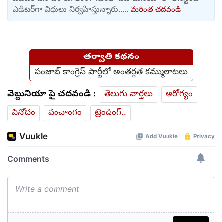
ఎడిటర్‌‌గా విధులు నిర్వహిస్తున్నారు.....
మరింత చదవండి
తర్వాతి కథనం
పంజాబ్ కాంగ్రెస్ పార్టీలో అంతర్గత కమ్ములాటలు
వెబ్దునియా పై చదవండి :
తెలుగు వార్తలు
ఆరోగ్యం
వినోదం
పంచాంగం
ట్రెండింగ్..