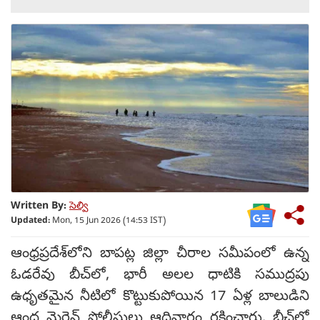
Written By:
సెల్వి
Updated:
Mon, 15 Jun 2026 (14:53 IST)
ఆంధ్రప్రదేశ్‌లోని బాపట్ల జిల్లా చీరాల సమీపంలో ఉన్న
ఓడరేవు బీచ్‌లో, భారీ అలల ధాటికి సముద్రపు
ఉధృతమైన నీటిలో కొట్టుకుపోయిన 17 ఏళ్ల బాలుడిని
ఆంధ్ర మెరైన్ పోలీసులు ఆదివారం రక్షించారు. బీచ్‌లో