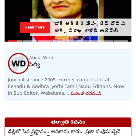
భారీ ఆర్థిక మోసం.. రెడ్ నోటీసు
Read more
జారీ.. విశాఖ రాథోడ్‌‌ అరెస్ట్
About Writer
సెల్వి
Journalist since 2005. Former contributor at
Eenadu & Andhra Jyothi Tamil Nadu Editions. Now
in Sub Editor, Webdunia....
మరింత చదవండి
తర్వాతి కథనం
ఢిల్లీలో సేన ప్రస్థానం.. అధికారం కాదు.. ప్రజా సంక్షేమంపైనే