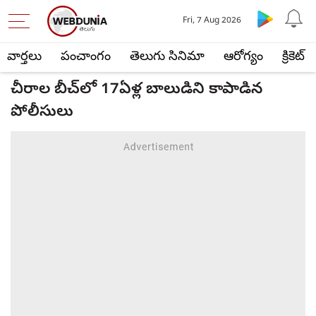
Fri, 7 Aug 2026
వార్తలు
పంచాంగం
తెలుగు సినిమా
ఆరోగ్యం
క్రికెట్
చీరాల బీచ్‌లో 17ఏళ్ల బాలుడిని కాపాడిన
పోలీసులు