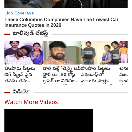
టాలీవుడ్ లేటెస్ట్
హుషారు పిట్టలు,
వారి వల్లే 'చెన్నై లవ్
హుషార్‌ పిట్టలు
అనకాప
బిగ్ స్క్రీన్ పైన
స్టోరీ రూ. 50 కోట్ల
సెకండాఫ్‌లో
విజయా
తనను తను
గ్రాసర్ గా నిలిచింది -
నాలుగు సార్లు
అంది
చూసుకుని చెంప
సాయి రాజేష్
ఏడ్చాను : చరణ్‌
కోరుకు
వీడియో
పగలగొట్టుకున్న
అర్జున్‌
సోనూ
నటుడు, వీడియో
Watch More Videos
వైరల్