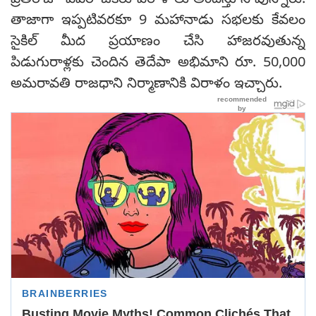
ప్రతిరోజూ ఎవరో ఒకరు విరాళాలు అందిస్తూనే వున్నారు.
తాజాగా ఇప్పటివరకూ 9 మహానాడు సభలకు కేవలం
సైకిల్ మీద ప్రయాణం చేసి హాజరవుతున్న
పిడుగురాళ్లకు చెందిన తెదేపా అభిమాని రూ. 50,000
అమరావతి రాజధాని నిర్మాణానికి విరాళం ఇచ్చారు.