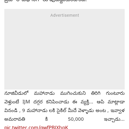
ప్రజా రాజధానిగా రూపుదిద్దుకుంటోంది.
నూజివీడులో మహానాడు ముగించుకుని తిరిగి గుంటూరు
వెళ్తుంటే IJM దగ్గర కనిపించాడు ఈ వ్యక్తి... ఆపి మాట్లాడా
వినండి , 9 మహానాడు లకి సైకిల్ మీదే వెళ్ళాడు అంట , ఇవ్వాళ
అమరావతి కి 50,000 ఇచ్చాడు...
pic.twitter.com/qwfPBJXhpK