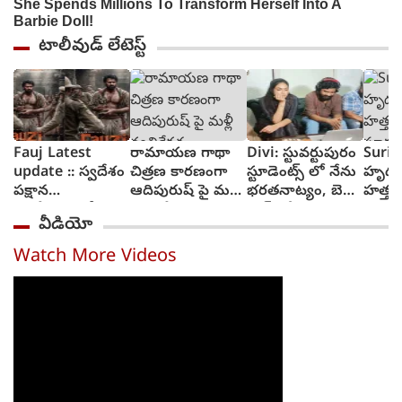
టాలీవుడ్ లేటెస్ట్
Fauj Latest
రామాయణ గాథా
Divi: స్టువర్టుపురం
Suriy
update :: స్వదేశం
చిత్రణ కారణంగా
స్టూడెంట్స్ లో నేను
హృద
పక్షాన
ఆదిపురుష్ పై మళ్లీ
భరతనాట్యం, బెల్లి
హత్తు
ఆంగ్లేయులతో
వ్యతిరేకత
డాన్స్ చేశా : దివి
సూర్య 
వీడియో
పోరాటానికి దిగిన
విశ్వన
ఫౌజీ గా ప్రభాస్
ట్రైలర్
Watch More Videos