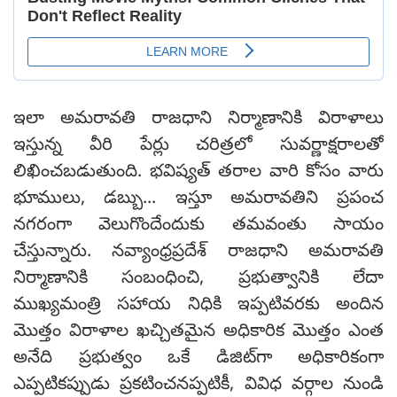
ఇలా అమరావతి రాజధాని నిర్మాణానికి విరాళాలు
ఇస్తున్న వీరి పేర్లు చరిత్రలో సువర్ణాక్షరాలతో
లిఖించబడుతుంది. భవిష్యత్ తరాల వారి కోసం వారు
భూములు, డబ్బు... ఇస్తూ అమరావతిని ప్రపంచ
నగరంగా వెలుగొందేందుకు తమవంతు సాయం
చేస్తున్నారు. నవ్యాంధ్రప్రదేశ్ రాజధాని అమరావతి
నిర్మాణానికి సంబంధించి, ప్రభుత్వానికి లేదా
ముఖ్యమంత్రి సహాయ నిధికి ఇప్పటివరకు అందిన
మొత్తం విరాళాల ఖచ్చితమైన అధికారిక మొత్తం ఎంత
అనేది ప్రభుత్వం ఒకే డిజిట్‌గా అధికారికంగా
ఎప్పటికప్పుడు ప్రకటించనప్పటికీ, వివిధ వర్గాల నుండి