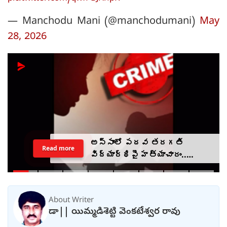
— Manchodu Mani (@manchodumani)
May
28, 2026
అస్సాంలో పదవ తరగతి
Read more
విద్యార్థిపై హత్యాచారం..
ఫంక్షన్‌కు వెళ్లిన తల్లి..
మంచంపై విగతజీవిగా..?
About Writer
డా|| యిమ్మడిశెట్టి వెంకటేశ్వర రావు