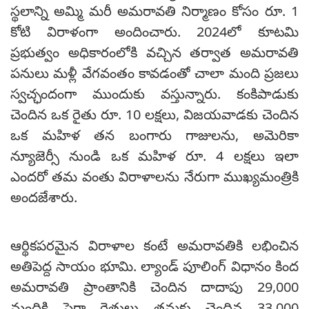
స్థలాన్ని అమ్మి మరీ అమరావతి నిర్మాణం కోసం రూ. 1
కోటి విరాళంగా అందించారు. 2024లో కూటమి
ప్రభుత్వం అధికారంలోకి వచ్చిన తర్వాత అమరావతి
పనులు మళ్లీ వేగవంతం కావడంతో చాలా మంది ప్రజలు
స్వచ్ఛందంగా ముందుకు వస్తున్నారు. కంకిపాడుకు
చెందిన ఒక రైతు రూ. 10 లక్షలు, విజయవాడకు చెందిన
ఒక మహిళ తన బంగారు గాజులను, అమెరికా
న్యూజెర్సీ నుండి ఒక మహిళ రూ. 4 లక్షలు ఇలా
ఎందరో తమ వంతు విరాళాలను నేరుగా ముఖ్యమంత్రికి
అందజేశారు.
ఆర్థికపరమైన విరాళాల కంటే అమరావతికి లభించిన
అతిపెద్ద సాయం భూమి. ల్యాండ్ పూలింగ్ విధానం కింద
అమరావతి ప్రాంతానికి చెందిన దాదాపు 29,000