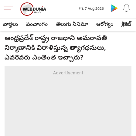
Fri, 7 Aug 2026
వార్తలు
పంచాంగం
తెలుగు సినిమా
ఆరోగ్యం
క్రికెట్
ఆంధ్రప్రదేశ్ రాష్ట్ర రాజధాని అమరావతి
నిర్మాణానికి విరాళిస్తున్న త్యాగధనులు,
ఎవరెవరు ఎంతెంత ఇచ్చారు?