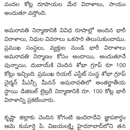
వందల కోట్ల రూపాయల మేర విరాళాలు, సాయం
అందుతూ వస్తోంది.
అమరావతి నిర్మాణానికి వివిధ రూపాల్లో అందిన భారీ
విరాళాలు, నిధుల వివరాలు ఒకసారి తెలుసుకుందాము.
ప్రముఖ సంస్థలు, వ్యక్తుల నుండి భారీ విరాళాలు
అమరావతి నిర్మాణం కోసం అందాయి, అందుతూనే
వున్నాయి. దుబాయ్‌కి చెందిన శోభా గ్రూప్ రూ 100
కోట్లు ఇచ్చింది. ప్రముఖ రియల్ ఎస్టేట్ సంస్థ శోభా గ్రూప్
చైర్మన్ పీఎన్సీ మీనన్ అమరావతిలో అంతర్జాతీయ
స్థాయి డిజిటల్ లైబ్రరీ నిర్మాణానికి రూ. 100 కోట్ల భారీ
విరాళాన్ని ప్రకటించారు.
కృష్ణా జిల్లాకు చెందిన కోగంటి ఇందిరాదేవి జ్ఞాపకార్థం
ఆమె కుమార్తె పి. విజయలక్ష్మి హైదరాబాద్‌లోని తన