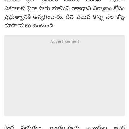
మందికి పైగా రైతులు తమకు చెందిన 33,000
ఎకరాలకు పైగా సాగు భూమిని రాజధాని నిర్మాణం కోసం
ప్రభుత్వానికి అప్పగించారు. దీని విలువ కొన్ని వేల కోట్ల
రూపాయలు ఉంటుంది.
కేంద్ర ప్రభుత్వం, అంతర్జాతీయ బ్యాంకుల ఆర్థిక