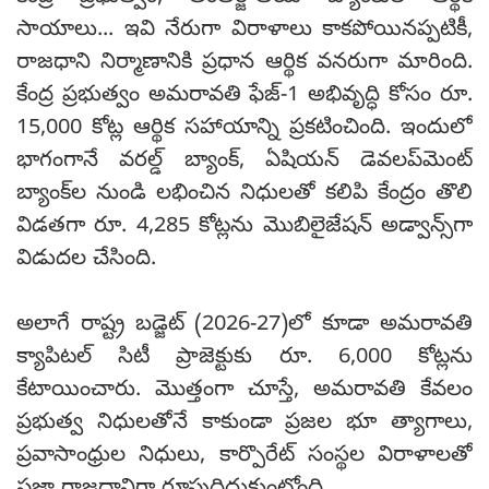
సాయాలు... ఇవి నేరుగా విరాళాలు కాకపోయినప్పటికీ,
రాజధాని నిర్మాణానికి ప్రధాన ఆర్థిక వనరుగా మారింది.
కేంద్ర ప్రభుత్వం అమరావతి ఫేజ్-1 అభివృద్ధి కోసం రూ.
15,000 కోట్ల ఆర్థిక సహాయాన్ని ప్రకటించింది. ఇందులో
భాగంగానే వరల్డ్ బ్యాంక్, ఏషియన్ డెవలప్‌మెంట్
బ్యాంక్‌ల నుండి లభించిన నిధులతో కలిపి కేంద్రం తొలి
విడతగా రూ. 4,285 కోట్లను మొబిలైజేషన్ అడ్వాన్స్‌గా
విడుదల చేసింది.
అలాగే రాష్ట్ర బడ్జెట్ (2026-27)లో కూడా అమరావతి
క్యాపిటల్ సిటీ ప్రాజెక్టుకు రూ. 6,000 కోట్లను
కేటాయించారు. మొత్తంగా చూస్తే, అమరావతి కేవలం
ప్రభుత్వ నిధులతోనే కాకుండా ప్రజల భూ త్యాగాలు,
ప్రవాసాంధ్రుల నిధులు, కార్పొరేట్ సంస్థల విరాళాలతో