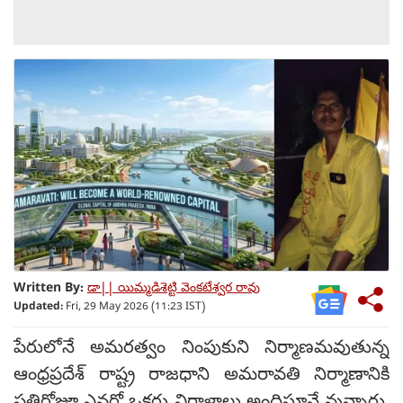
Written By:
డా|| యిమ్మడిశెట్టి వెంకటేశ్వర రావు
Updated:
Fri, 29 May 2026 (11:23 IST)
పేరులోనే అమరత్వం నింపుకుని నిర్మాణమవుతున్న
ఆంధ్రప్రదేశ్ రాష్ట్ర రాజధాని అమరావతి నిర్మాణానికి