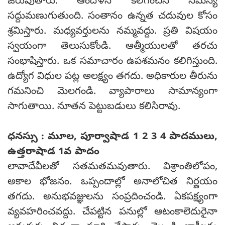
జరుపుతారు. ఆందోళన కలిగించిన సమస్య
సద్దుమణుగుతుంది. సంతానం ఉన్నత చదువుల కోసం
శ్రమిస్తారు. మధ్యవర్తులను నమ్మవద్దు. ప్రతి విషయం
స్వయంగా తెలుసుకోండి. ఆత్మీయులతో తరచు
సంభాషిస్తారు. ఒక సమాచారం ఉపశమనం కలిగిస్తుంది.
ఉద్యోగ విధుల పట్ల అలక్ష్యం తగదు. అధికారుల తీరును
గమనించి మెలగండి. వ్యాపారాలు సామాన్యంగా
సాగుతాయి. నూతన పెట్టుబడులు కలిసిరావు.
ధనస్సు : మూల, పూర్వాషాడ 1 2 3 4 పాదములు,
ఉత్తరాషాడ 1వ పాదం
లావాదేవీలతో సతమతమవుతారు. విశ్రాంతిలోపం,
అకాల భోజనం. ఒప్పందాల్లో అనాలోచిత నిర్ణయం
తగదు. అనుభవజ్ఞులను సంప్రదించండి. ఏకపక్ష్యంగా
వ్యవహరించవద్దు. చేపట్టిన పనుల్లో ఆటంకాలెదురైనా