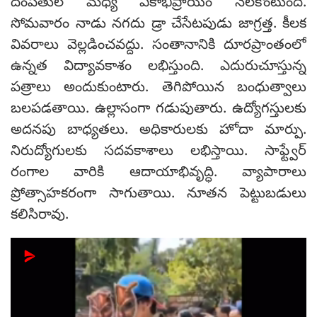
దంపతుల మధ్య ఏకాభిప్రాయం నెలకొంటుంది.
సోమవారం నాడు నగదు డ్రా చేసేటపుడు జాగ్రత్త. కీలక
వివరాలు వెల్లడించవద్దు. సంతానానికి దూరప్రాంతంలో
ఉన్నత విద్యావకాశం లభిస్తుంది. ఎదురుచూస్తున్న
పత్రాలు అందుకుంటారు. తెగిపోయిన బంధుత్వాలు
బలపడతాయి. ఉల్లాసంగా గడుపుతారు. ఉద్యోగస్తులకు
అదనపు బాధ్యతలు. అధికారులకు హోదా మార్పు.
నిరుద్యోగులకు సదవకాశాలు లభిస్తాయి. సాఫ్ట్వేర్
రంగాల వారికి ఆదాయాభివృద్ధి. వ్యాపారాలు
ప్రోత్సాహకరంగా సాగుతాయి. నూతన పెట్టుబడులు
కలిసిరావు.