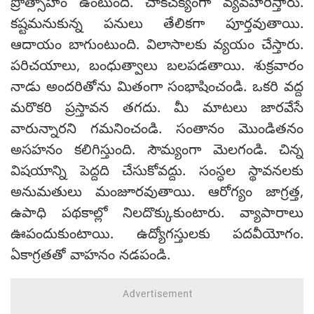
ప్రోత్సాహం ఉంటుంది. చాకచక్యంగా వ్యవహరిస్తారు.
కష్టమనుకున్న పనులు తేలికగా పూర్తవుతాయి.
ఆదాయం బాగుంటుంది. విలాసాలకు వ్యయం చేస్తారు.
పరిచయాలు, బంధుత్వాలు బలపడతాయి. శుక్రవారం
నాడు అందరితోను మితంగా సంభాషించండి. ఒకరి వద్ద
మరొకరి ప్రస్తావన తగదు. మీ మాటలు జారవేసే
వారున్నారని గమనించండి. సంతానం మొండితనం
అసహనం కలిగిస్తుంది. సౌమ్యంగా మెలగండి. చిన్న
విషయాన్ని పెద్దది చేసుకోవద్దు. సంస్ధల స్థావనలకు
అనుమతులు మంజూరవుతాయి. ఆరోగ్యం జాగ్రత్త,
ఉపాధి పథకాల్లో నిలదొక్కుకుంటారు. వ్యాపారాలు
ఊపందుకుంటాయి. ఉద్యోగస్తులకు పదవీయోగం.
ఏకాగ్రతతో వాహనం నడపండి.