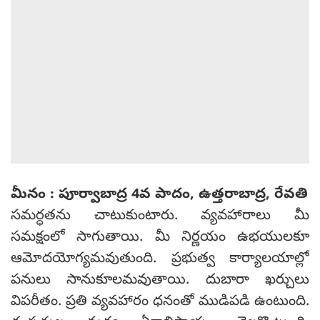
మీనం : పూర్వాబాద్ర 4వ పాదం, ఉత్తరాబాద్ర, రేవతి
సమర్ధతను చాటుకుంటారు. వ్యవహారాలు మీ
సమక్షంలో సాగుతాయి. మీ నిర్ణయం ఉభయులకూ
ఆమోదయోగ్యమవుతుంది. ప్రభుత్వ కార్యాలయాల్లో
పనులు సానుకూలమవుతాయి. దుబారా ఖర్చులు
విపరీతం. ప్రతి వ్యవహారం ధనంతో ముడిపడి ఉంటుంది.