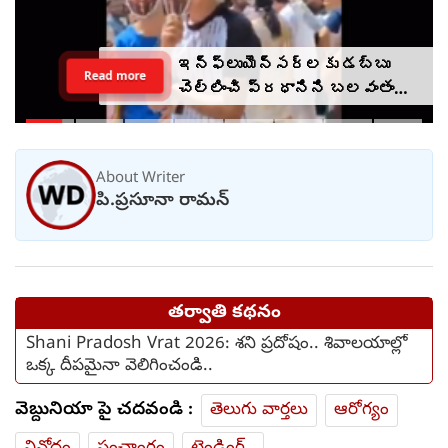
మహిళలను దూషించే జన్మహక్కు
Read more
మీకు ఎవరు ఇచ్చారు?
ఉదయనిధికి ఖుష్బూ ప్రశ్న
About Writer
పి.ప్రసూనా రామన్
తర్వాతి కథనం
Shani Pradosh Vrat 2026: శని ప్రదోషం.. శివాలయాల్లో
ఒక్క దీపమైనా వెలిగించండి..
వెబ్దునియా పై చదవండి :
తెలుగు వార్తలు
ఆరోగ్యం