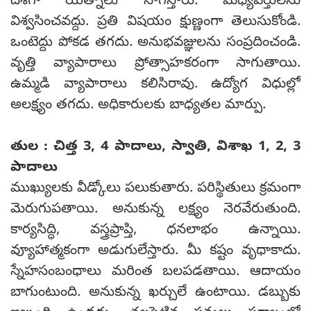
దిశగా యత్నాలు సాగిస్తారు. మధ్యవర్తులను
విశ్వసించవద్దు. ప్రతి విషయం క్షుణ్ణంగా తెలుసుకోండి.
ఒంటెద్దు పోకడ తగదు. అనుభవజ్ఞులను సంప్రదించండి.
వృత్తి వ్యాపారాలు ప్రోత్సాహకరంగా సాగుతాయి.
ఉమ్మడి వ్యాపారాలు కలిసిరావు. ఉద్యోగ విధుల్లో
అలక్ష్యం తగదు. అధికారులకు బాధ్యతల మార్పు.
తుల : చిత్త 3, 4 పాదాలు, స్వాతి, విశాఖ 1, 2, 3
పాదాలు
ముఖ్యులకు వీడ్కోలు పలుకుతారు. పరిస్థితులు క్రమంగా
మెరుగుపతాయి. అనుకున్న లక్ష్యం నెరవేరుతుంది.
కార్యసిద్ధి, వస్త్రప్రాప్తి, ధనలాభం ఉన్నాయి.
వ్యూహాత్మకంగా అడుగులేస్తారు. మీ కష్టం వృధాకాదు.
స్నేహసంబంధాలు మరింత బలపడతాయి. ఆదాయం
బాగుంటుంది. అనుకున్న ఖర్చులే ఉంటాయి. డబ్బుకు