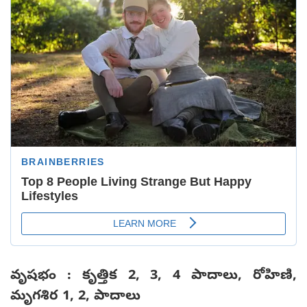
వృషభం : కృత్తిక 2, 3, 4 పాదాలు, రోహిణి,
మృగశిర 1, 2, పాదాలు