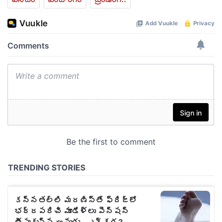
వినోదం
పంచాంగం
ట్రెండింగ్..