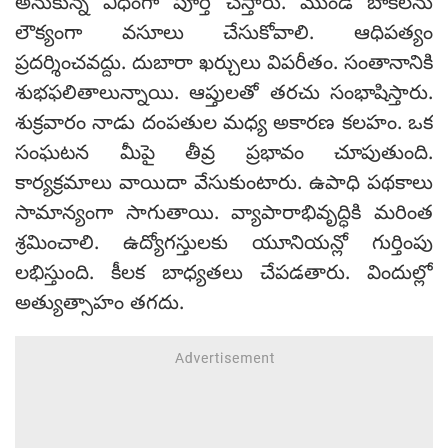
అనుకున్న విధంగా పూర్తి చేస్తారు. మొండి బాకీలను
లౌక్యంగా వసూలు చేసుకోవాలి. ఆధిపత్యం
ప్రదర్శించవద్దు. దుబారా ఖర్చులు విపరీతం. సంతానానికి
శుభఫలితాలున్నాయి. ఆప్తులతో తరచు సంభాషిస్తారు.
శుక్రవారం నాడు దంపతుల మధ్య అకారణ కలహం. ఒక
సంఘటన మీపై తీవ్ర ప్రభావం చూపుతుంది.
కార్యక్రమాలు వాయిదా వేసుకుంటారు. ఉపాధి పథకాలు
సామాన్యంగా సాగుతాయి. వ్యాపారాభివృద్ధికి మరింత
శ్రమించాలి. ఉద్యోగస్తులకు యూనియన్లో గుర్తింపు
లభిస్తుంది. కీలక బాధ్యతలు చేపడతారు. విందుల్లో
అత్యుత్సాహం తగదు.