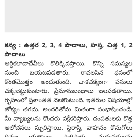
కన్య : ఉత్తర 2, 3, 4 పాదాలు, హస్త, చిత్త 1, 2
పాదాలు
ఆర్ధికలావాదేవీలు కొలిక్కివస్తాయి. కొన్ని సమస్యల
నుంచి బయటపడతారు. రావలసిన ధనంలో
కొంతమొత్తం అందుతుంది. చాకచక్యంగా పనులు
చక్కబెట్టుకుంటారు. ప్రేమానుబంధాలు బలపడతాయి.
గృహంలో ప్రశాంతత నెలకొంటుంది. ఇతరుల విషయాల్లో
జోక్యం తగదు. అందరితోను మితంగా సంభాషించండి.
మీ వ్యాఖ్యలను కొందరు వక్రీకరిస్తారు. దంపతులకు కొత్త
ఆలోచనలు స్ఫురిస్తాయి. స్ధిరాస్తి, వాహనం కొనుగోలు