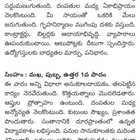
సద్దుమణుగుతుంది. దంపతుల మధ్య ఏకాభిప్రాయం
నెలకొంటుంది. మీ సాయంతో ఒకరికి మేలు
జరుగుతుంది. గృహనిర్మాణం ముగింపు దశకు వస్తుంది.
కాంట్రాక్టర్లు, బిల్డర్లకు ఆదాయాభివృద్ధి. వ్యాపారాలు
ఊపందుకుంటాయి. ఆటుపోట్లకు దీటుగా స్పందిస్తారు.
ఉద్యోగస్తులకు బాధ్యతల మార్పు, పనిభారం.
సింహం : మఖ, పుబ్బ, ఉత్తర 1వ పాదం
ఈ వారం అన్ని విధాలా అనుకూలదాయకం. తలపెట్టిన
కార్యం నెరవేరుతుంది. కొత్తయత్నాలు మొదలెడతారు.
ఆప్తుల ప్రోత్సాహం ఉంటుంది. దంపతుల మధ్య
అన్యోన్యత నెలకొంటుంది. కుటుంబ సౌఖ్యం, ప్రశాంతత
పొందుతారు. సంతానానికి దూరప్రాంతంలో ఉన్నత
విద్యావకాశం లభిస్తుంది. పనుల సానుకూలతకు మరింత