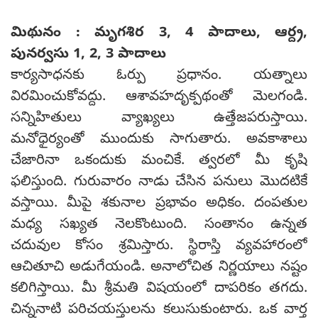
మిథునం : మృగశిర 3, 4 పాదాలు, ఆర్ద్ర,
పునర్వసు 1, 2, 3 పాదాలు
కార్యసాధనకు ఓర్పు ప్రధానం. యత్నాలు
విరమించుకోవద్దు. ఆశావహదృక్పథంతో మెలగండి.
సన్నిహితులు వ్యాఖ్యలు ఉత్తేజపరుస్తాయి.
మనోధైర్యంతో ముందుకు సాగుతారు. అవకాశాలు
చేజారినా ఒకందుకు మంచికే. త్వరలో మీ కృషి
ఫలిస్తుంది. గురువారం నాడు చేసిన పనులు మొదటికే
వస్తాయి. మీపై శకునాల ప్రభావం అధికం. దంపతుల
మధ్య సఖ్యత నెలకొంటుంది. సంతానం ఉన్నత
చదువుల కోసం శ్రమిస్తారు. స్థిరాస్తి వ్యవహారంలో
ఆచితూచి అడుగేయండి. అనాలోచిత నిర్ణయాలు నష్టం
కలిగిస్తాయి. మీ శ్రీమతి విషయంలో దాపరికం తగదు.
చిన్ననాటి పరిచయస్తులను కలుసుకుంటారు. ఒక వార్త