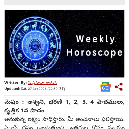
Written By:
పి.ప్రసూనా రామన్
Updated:
Sat, 27 Jun 2026 (22:50 IST)
మేషం : అశ్వని, భరణి 1, 2, 3, 4 పాదములు,
కృత్తిక 1వ పాదం
అనుకున్న లక్ష్యం సాధిస్తారు. మీ అంచనాలు ఫలిస్తాయి.
స్థిరాస్తి ధనం అందుతుంది. ఇతరుల కోసం వ్యయం