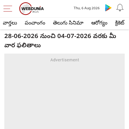
Thu, 6 Aug 2026
వార్తలు
పంచాంగం
తెలుగు సినిమా
ఆరోగ్యం
క్రికెట్
28-06-2026 నుంచి 04-07-2026 వరకు మీ
వార ఫలితాలు