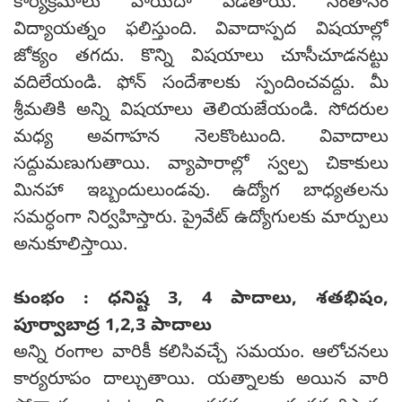
కార్యక్రమాలు వాయిదా పడతాయి. సంతానం
విద్యాయత్నం ఫలిస్తుంది. వివాదాస్పద విషయాల్లో
జోక్యం తగదు. కొన్ని విషయాలు చూసీచూడనట్టు
వదిలేయండి. ఫోన్ సందేశాలకు స్పందించవద్దు. మీ
శ్రీమతికి అన్ని విషయాలు తెలియజేయండి. సోదరుల
మధ్య అవగాహన నెలకొంటుంది. వివాదాలు
సద్దుమణుగుతాయి. వ్యాపారాల్లో స్వల్ప చికాకులు
మినహా ఇబ్బందులుండవు. ఉద్యోగ బాధ్యతలను
సమర్ధంగా నిర్వహిస్తారు. ప్రైవేట్ ఉద్యోగులకు మార్పులు
అనుకూలిస్తాయి.
కుంభం : ధనిష్ట 3, 4 పాదాలు, శతభిషం,
పూర్వాబాద్ర 1,2,3 పాదాలు
అన్ని రంగాల వారికీ కలిసివచ్చే సమయం. ఆలోచనలు
కార్యరూపం దాల్చుతాయి. యత్నాలకు అయిన వారి