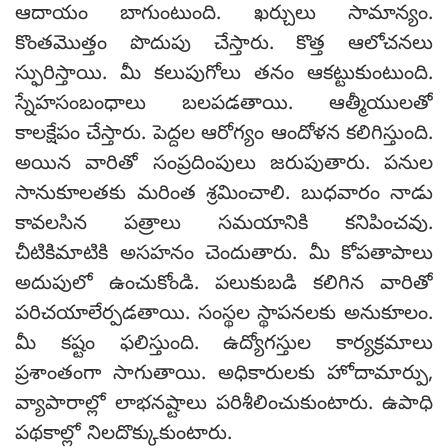
ఆదాయం బాగుంటుంది. ఖర్చులు సామాన్యం.
కొంతమొత్తం పొదుపు చేస్తారు. కొత్త ఆలోచనలు
స్ఫురిస్తాయి. మీ కలుపుగోలు తనం ఆకట్టుకుంటుంది.
స్నేహసంబంధాలు బలపడతాయి. ఆత్మీయులతో
కాలక్షేపం చేస్తారు. పెద్దల ఆరోగ్యం ఆందోళన కలిగిస్తుంది.
అయిన వారితో సంప్రదింపులు జరుపుతారు. పనుల
సానుకూలతకు మరింత శ్రమించాలి. బుధవారం నాడు
కావలసిన పత్రాలు సమయానికి కనిపించవు.
చీటికిమాటికి అసహనం చెందుతారు. మీ కోపతాపాలు
అదుపులో ఉంచుకోండి. పలుకుబడి కలిగిన వారితో
పరిచయాలేర్పడతాయి. సంస్థల స్థాపనలకు అనుకూలం.
మీ కష్టం ఫలిస్తుంది. ఉద్యోగస్తుల కార్యక్రమాలు
ప్రశాంతంగా సాగుతాయి. అధికారులకు హోదామార్పు,
వ్యాపారాల్లో లాభనష్టాలు పరిశీలించుకుంటారు. ఉపాధి
పథకాల్లో నిలదొక్కుకుంటారు.