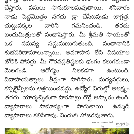
చేస్తారు. పనులు సానుకూలమవుతాయి. శనివారం
నాడు పెద్దమొత్తం నగదు డ్రా చేసేటపుడు జాగ్రత్త.
చుట్టుపక్కల వారిని గమనించండి. తరచు
బంధుమిత్రులతో సంభాషిస్తారు. మీ శ్రీమతి సాయంతో
ఒక సమస్య సద్దుమణుగుతుంది. సంతానానికి
శుభపరిణామాలున్నాయి. అవగాహన లేని విషయాల
జోలికి పోవద్దు. మీ గౌరవప్రతిష్టలకు భంగం కలుగకుండా
మెలగండి. ఆరోగ్యం నిలకడగా ఉంటుంది.
వివాహయత్నాలు తీవ్రంగా సాగిస్తారు. మధ్యవర్తులు,
కన్సల్టెన్సీలను ఆశ్రయించవద్దు. ఉద్యోగ విధుల్లో అలక్ష్యం
తగదు. యాదృచ్ఛికంగా పొరపాట్లు దొర్లే ఆస్కారం ఉంది.
వ్యాపారాలు సామాన్యంగా సాగుతాయి. ఉమ్మడి
వ్యాపారాలు కలిసిరావు. విందుకు హాజరవుతారు.