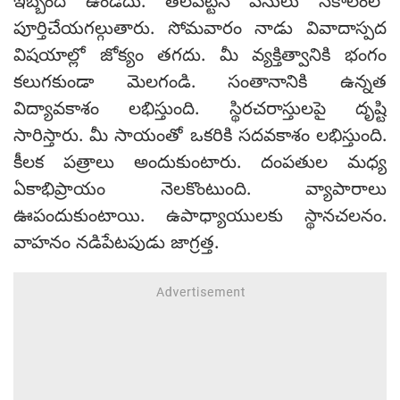
ఇబ్బంది ఉండదు. తలపెట్టిన పనులు సకాలంలో
పూర్తిచేయగల్గుతారు. సోమవారం నాడు వివాదాస్పద
విషయాల్లో జోక్యం తగదు. మీ వ్యక్తిత్వానికి భంగం
కలుగకుండా మెలగండి. సంతానానికి ఉన్నత
విద్యావకాశం లభిస్తుంది. స్థిరచరాస్తులపై దృష్టి
సారిస్తారు. మీ సాయంతో ఒకరికి సదవకాశం లభిస్తుంది.
కీలక పత్రాలు అందుకుంటారు. దంపతుల మధ్య
ఏకాభిప్రాయం నెలకొంటుంది. వ్యాపారాలు
ఊపందుకుంటాయి. ఉపాధ్యాయులకు స్థానచలనం.
వాహనం నడిపేటపుడు జాగ్రత్త.