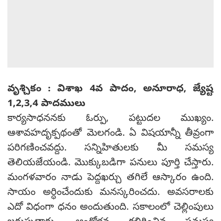
వృశ్చికం : విశాఖ 4వ పాదం, అనూరాధ, జ్యేష్ట
1,2,3,4 పాదములు
కార్యసాధననకు ఓర్పు, పట్టుదల ముఖ్యం.
ఆశావహదృక్పథంతో మెలగండి. ఏ విషయాన్నీ తీవ్రంగా
పరిగణించవద్దు. సన్నిహితులకు మీ సమస్య
తెలియజేయండి. మొక్కుబడిగా పనులు పూర్తి చేస్తారు.
మంగళవారం నాడు పెద్దఖర్చు తగిలే ఆస్కారం ఉంది.
సాయం అర్ధించేందుకు మనస్కరించదు. అవసరాలకు
ఎదో విధంగా ధనం అందుతుంది. సకాలంలో చెల్లింపులు