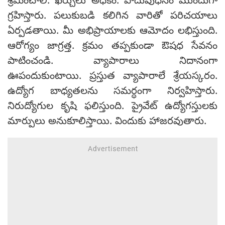
శ్రమించాలి. ఖర్చులు అధికం. పొదుపుధనం ముందుగా
గ్రహిస్తారు. పలుకుబడి కలిగిన వారితో పరిచయాలు
ఏర్పడతాయి. మీ అభిప్రాయాలకు ఆమోదం లభిస్తుంది.
ఆరోగ్యం జాగ్రత్త. క్రమం తప్పకుండా ఔషధ సేవనం
పాటించండి. వ్యాపారాలు నిదానంగా
ఊపందుకుంటాయి. ప్రస్తుత వ్యాపారాలే శ్రేయస్కరం.
ఉద్యోగ బాధ్యతలను సమర్ధంగా నిర్వహిస్తారు.
నిరుద్యోగుల కృషి ఫలిస్తుంది. ప్రైవేట్ ఉద్యోగస్తులకు
మార్పులు అనుకూలిస్తాయి. విందుకు హాజరవుతారు.