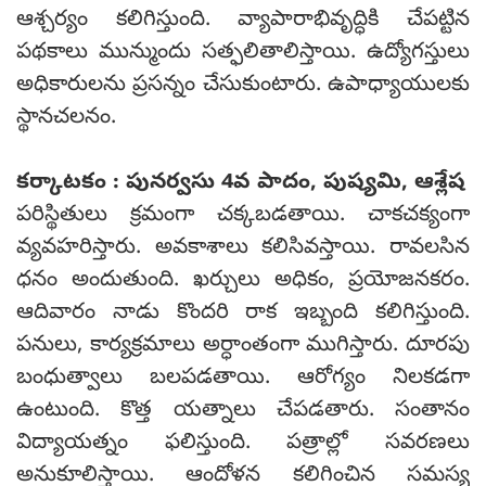
ఆశ్చర్యం కలిగిస్తుంది. వ్యాపారాభివృద్ధికి చేపట్టిన
పథకాలు మున్ముందు సత్ఫలితాలిస్తాయి. ఉద్యోగస్తులు
అధికారులను ప్రసన్నం చేసుకుంటారు. ఉపాధ్యాయులకు
స్థానచలనం.
కర్కాటకం : పునర్వసు 4వ పాదం, పుష్యమి, ఆశ్లేష
పరిస్థితులు క్రమంగా చక్కబడతాయి. చాకచక్యంగా
వ్యవహరిస్తారు. అవకాశాలు కలిసివస్తాయి. రావలసిన
ధనం అందుతుంది. ఖర్చులు అధికం, ప్రయోజనకరం.
ఆదివారం నాడు కొందరి రాక ఇబ్బంది కలిగిస్తుంది.
పనులు, కార్యక్రమాలు అర్ధాంతంగా ముగిస్తారు. దూరపు
బంధుత్వాలు బలపడతాయి. ఆరోగ్యం నిలకడగా
ఉంటుంది. కొత్త యత్నాలు చేపడతారు. సంతానం
విద్యాయత్నం ఫలిస్తుంది. పత్రాల్లో సవరణలు
అనుకూలిస్తాయి. ఆందోళన కలిగించిన సమస్య