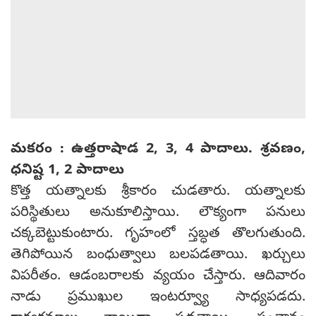
మకరం : ఉత్తరాషాడ 2, 3, 4 పాదాలు. శ్రవణం,
ధనిష్ట 1, 2 పాదాలు
కొత్త యత్నాలకు శ్రీకారం చుడతారు. యత్నాలకు
పరిస్థితులు అనుకూలిస్తాయి. లౌక్యంగా పనులు
చక్కబెట్టుకుంటారు. గృహంలో స్తబ్ధత తొలగుతుంది.
తెగిపోయిన బంధుత్వాలు బలపడతాయి. ఖర్చులు
విపరీతం. ఆడంబరాలకు వ్యయం చేస్తారు. ఆదివారం
నాడు ప్రముఖుల ఇంటర్వ్యూ సాధ్యపడదు.