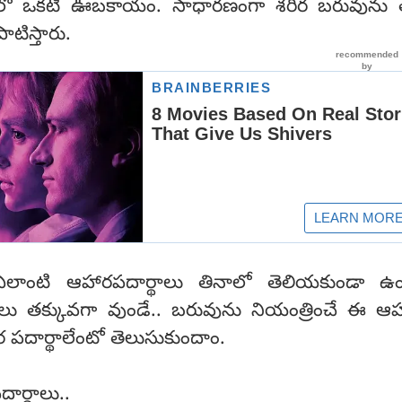
లో ఒకటి ఊబకాయం. సాధారణంగా శరీర బరువును తగ్
ాటిస్తారు.
ఎలాంటి ఆహారపదార్థాలు తినాలో తెలియకుండా ఉం
రీలు తక్కువగా వుండే.. బరువును నియంత్రించే ఈ ఆహా
 పదార్థాలేంటో తెలుసుకుందాం.
దార్థాలు..