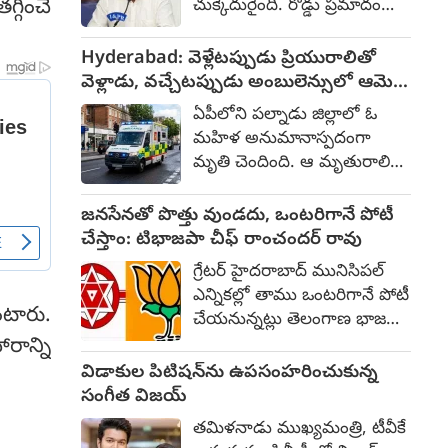
గించే
చుక్కెదురైంది. రోడ్డు ప్రమాదం
మొదలుపెట్టారు. ఆమె రాజకీయ
కేసులో ఆయన దాఖలు
విమర్శలు చేయడం
చేసుకున్న పిటిషన్‌ను శ్రీకాకుళం
Hyderabad: వెళ్లేటప్పుడు ప్రియురాలితో
ప్రారంభిచగానే కొంతమంది ఆ
జిల్లా సోంపేట ఆరో అదనపు జిల్లా
వెళ్లాడు, వచ్చేటప్పుడు అంబులెన్సులో ఆమె
వ్యాఖ్యలకు అభ్యంతరం
కోర్టు కొట్టివేసింది. గత నెల 31వ
శవాన్ని తెచ్చాడు
తెలియజేసినట్లు సమాచారం. ఇది
ఏపీలోని పల్నాడు జిల్లాలో ఓ
తేదీన కూడా ఆయన దాఖలు
జంతర్ మంతర్ కాదంటూ
మహిళ అనుమానాస్పదంగా
చేసుకున్న బెయిల్ పిటిషన్‌ను
పలువురు వ్యాఖ్యానించడంతో
మృతి చెందింది. ఆ మృతురాలిని
కోర్టు తిరస్కరించిన విషయం
ఆమె తన ప్రసంగాన్ని ముగించి
నూర్ బాషా ఆషాగా (29)గా
తెల్సిందే.
సుమారు 1000 మంది
గుర్తించారు. ఆమె హైదరాబాద్
జనసేనతో పొత్తు వుండదు, ఒంటరిగానే పోటీ
విద్యార్థులు, కార్యకర్తలతో కలిసి
నగరంలో అనుమానాస్పదంగా
చేస్తాం: టిభాజపా చీఫ్ రాంచందర్ రావు
జార్ఖండ్ అసెంబ్లీ వైపుకి
చనిపోగా, మృతదేహాన్ని ప్రియుడు
గ్రేటర్ హైదరాబాద్ మునిసిపల్
పాదయాత్రగా బయలుదేరారు.
సుల్తాన్ అంబులెన్స్‌లో తీసుకొచ్చి
ఎన్నికల్లో తాము ఒంటరిగానే పోటీ
పరారయ్యాడు.
టారు.
చేయనున్నట్లు తెలంగాణ భాజపా
అధ్యక్షుడు రాంచందర్ రావు
రాన్ని
వ్యాఖ్యానించారు. ఆయన
విడాకుల పిటిషన్‌ను ఉపసంహరించుకున్న
మాట్లాడుతూ... జనసేనతో
సంగీత విజయ్
జాతీయ స్థాయిలో పొత్తు
తమిళనాడు ముఖ్యమంత్రి, టీవీకే
వున్నదనీ, తెలంగాణ రాష్ట్రం