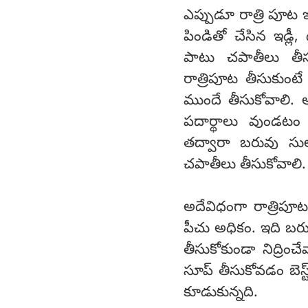
ఎప్పుడూ రాత్రి పూట 
పిండితో చేసిన ఇడ్
పాటు చపాతీలు తీసు
రాత్రిపూట తీసుకుంట
ముందే తీసుకోవాలి. 
పదార్థాలు వుండటం 
తద్వారా బరువు సులభ
చపాతీలు తీసుకోవాలి.
అదేవిధంగా రాత్రిపూట
పీచు అధికం. ఇది బరు
తీసుకోకుండా నిద్రి
సూప్ తీసుకోవడం బెస్
కూడుకున్నది.