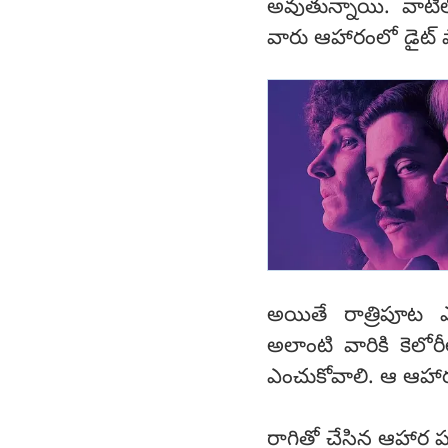
అవుతున్నాయి. వాటి
వారు ఆహారంలో డైట్ ప
అయితే రాత్రిపూట 
అలాంటి వారికి కెలో
ఎంచుకోవాలి. ఆ ఆహార
రాగితో చేసిన ఆహార ప