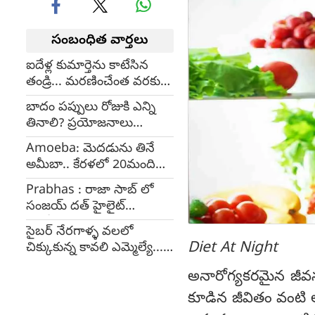
సంబంధిత వార్తలు
ఐదేళ్ల కుమార్తెను కాటేసిన
తండ్రి... మరణించేంత వరకు
జైలుశిక్ష
బాదం పప్పులు రోజుకి ఎన్ని
తినాలి? ప్రయోజనాలు
ఏమిటి?
Amoeba: మెదడును తినే
అమీబా.. కేరళలో 20మంది
మృతి
Prabhas : రాజా సాబ్ లో
సంజయ్ దత్ హైలైట్
కాబోతున్నాడా..
సైబర్ నేరగాళ్ళ వలలో
Diet At Night
చిక్కుకున్న కావలి ఎమ్మెల్యే...
ఖాతా నుంచి రూ.23.69 లక్షలు
అనారోగ్యకరమైన జీవన
ఖాళీ
కూడిన జీవితం వంటి 