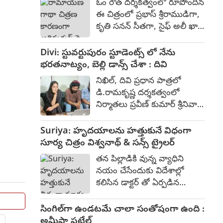
రామాయణ గాథా చిత్రణ కారణంగా
ఆసక్తికరమైన పోస్ట్ ను సోషల్
ఆదిపురుష్ పై మళ్లీ వ్యతిరేకత
మీడియాలో ప్రభాస్ టీమ్ విడుదల
ఓం రౌత్ దర్శకత్వంలో రూపొందిన
చేసింది. ఆంగ్లేయుల కాలం నాటి
ఈ చిత్రంలో ప్రభాస్ శ్రీరాముడిగా,
గాధగా ఈ చిత్రం రూపొందుతోంది.
కృతి సనన్ సీతగా, సైఫ్ అలీ ఖాన్
దేవాలయం ప్రవేశానికి వారు
రావణుడిగా, దేవదత్త నాగే
అడ్డంకిగా వుండడంతో వారిని
హనుమంతుడిగా నటించారు.
Divi: స్టువర్టుపురం స్టూడెంట్స్ లో నేను
ఎదురొడ్డి ప్రజల పక్షాన నిలిచిన
500-700 కోట్ల భారీ బడ్జెట్‌తో
భరతనాట్యం, బెల్లి డాన్స్ చేశా : దివి
ఫౌజీ గా ప్రభాస్ పై పోరాట
2023 జూన్ 16న విడుదలైన ఈ
సన్నివేశాలు నిన్ననే
నిఖిల్, దివి ప్రధాన పాత్రలో
చిత్రం, బాక్సాఫీస్ వద్ద సుమారు
ప్రారంభమయ్యాయి.
డి.రామకృష్ణ దర్శకత్వంలో
393 కోట్ల రూపాయల వసూళ్లను
నిర్మాతలు ప్రవీణ్ కుమార్ శ్రీనివాస్
మాత్రమే సాధించింది.
రెడ్డి నిర్మిస్తున్న ఎమోషనల్ యాక్షన్
ఎంటర్టైనర్ "స్టువర్టుపురం
Suriya: హృదయాలను హత్తుకునే విధంగా
స్టూడెంట్స్." 80% షూటింగ్ పూర్తి
సూర్య చిత్రం విశ్వనాథ్ & సన్స్ ట్రైలర్
చేసుకున్న ఈ చిత్రం ప్రస్తుతం పోస్ట్
తన పిల్లాడికి వున్న వ్యాధిని
ప్రొడక్షన్ కార్యక్రమాలు
నయం చేసేందుకు విదేశాల్లో
జరుపుకుంటుంది. కాగా ఈ చిత్ర
కలిసిన డాక్టర్ తో ఏర్పడిన
ట్రైలర్ ను ప్రముఖ దర్శకులు
పరిచయం ఎటువైపు
.