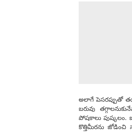
అలాగే పెసరప్పుతో తయ
బరువు తగ్గాలనుకున
పోషకాలు పుష్కలం. బ
కొత్తిమీరను జోడించ