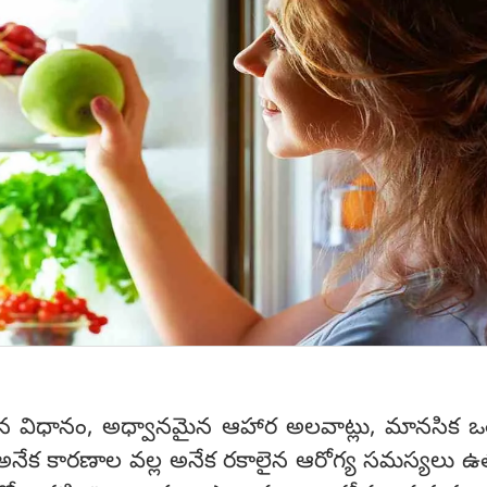
 విధానం, అధ్వానమైన ఆహార అలవాట్లు, మానసిక ఒత్
అనేక కారణాల వల్ల అనేక రకాలైన ఆరోగ్య సమస్యలు ఉత