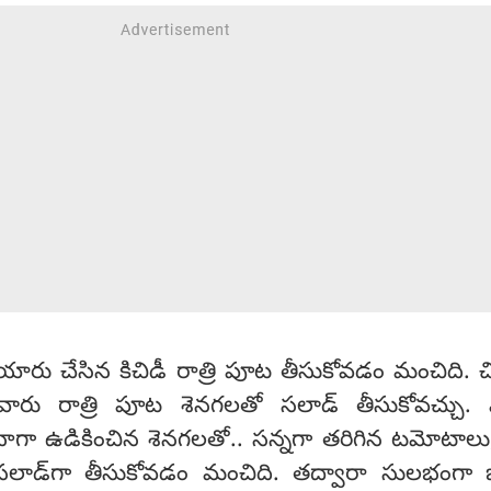
ారు చేసిన కిచిడీ రాత్రి పూట తీసుకోవడం మంచిది. చ
ేవారు రాత్రి పూట శెనగలతో సలాడ్ తీసుకోవచ్చు. 
ాగా ఉడికించిన శెనగలతో.. సన్నగా తరిగిన టమోటాలు, 
ి సలాడ్‍‌గా తీసుకోవడం మంచిది. తద్వారా సులభంగా