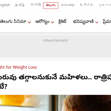
nglish
தமிழ்
मराठी
తెలుగు
മലയാളം
ಕನ್ನಡ
ગુજરાત
తెలుగు సినిమా
ఆరోగ్యం
క్రికెట్
భవిష్యవాణి
ప్ర
ght for Weight Loss
రువు తగ్గాలనుకునే మహిళలు.. రాత్ర
టే?