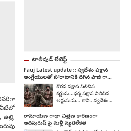
టాలీవుడ్ లేటెస్ట్
Fauj Latest update :: స్వదేశం పక్షాన
ఆంగ్లేయులతో పోరాటానికి దిగిన ఫౌజీ గా
ివరిగా
ప్రభాస్
కౌరవ పక్షాన నిలిచిన
వీటిలో
కర్ణుడు...ధర్మ పక్షాన నిలిచిన
అర్జునుడు... కానీ...స్వదేశం
ఉల్లి,
పక్షాన నిలిచిన ఫౌజీ. అంటూ
 బరువు
ప్రభాస్ నటిస్తున్న ఫౌజీ చిత్రంపై