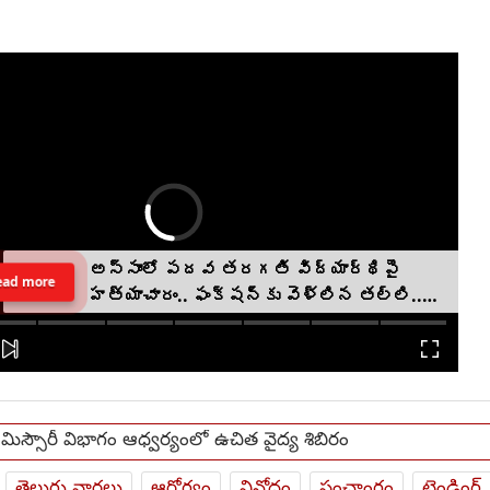
అస్సాంలో పదవ తరగతి విద్యార్థిపై
ead more
హత్యాచారం.. ఫంక్షన్‌కు వెళ్లిన తల్లి..
మంచంపై విగతజీవిగా..?
్ మిస్సౌరీ విభాగం ఆధ్వర్యంలో ఉచిత వైద్య శిబిరం
తెలుగు వార్తలు
ఆరోగ్యం
వినోదం
పంచాంగం
ట్రెండింగ్.