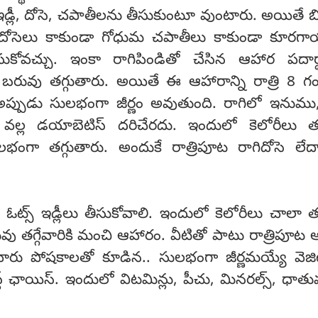
ఇడ్లీ, దోసె, చపాతీలను తీసుకుంటూ వుంటారు. అయితే 
లీ, దోసెలు కాకుండా గోధుమ చపాతీలు కాకుండా కూర
కోవచ్చు. ఇంకా రాగిపిండితో చేసిన ఆహార పదార్
ే బరువు తగ్గుతారు. అయితే ఈ ఆహారాన్ని రాత్రి 8 
అప్పుడు సులభంగా జీర్ణం అవుతుంది. రాగిలో ఇనుము
వల్ల డయాబెటిస్ దరిచేరదు. ఇందులో కెలోరీలు తక
ంగా తగ్గుతారు. అందుకే రాత్రిపూట రాగిదోసె లేద
 ఓట్స్ ఇడ్లీలు తీసుకోవాలి. ఇందులో కెలోరీలు చాలా త
వు తగ్గేవారికి మంచి ఆహారం. వీటితో పాటు రాత్రిపూట
ంచేవారు పోషకాలతో కూడిన.. సులభంగా జీర్ణమయ్యే వెజ
ట్ ఛాయిస్. ఇందులో విటమిన్లు, పీచు, మినరల్స్, ధాత