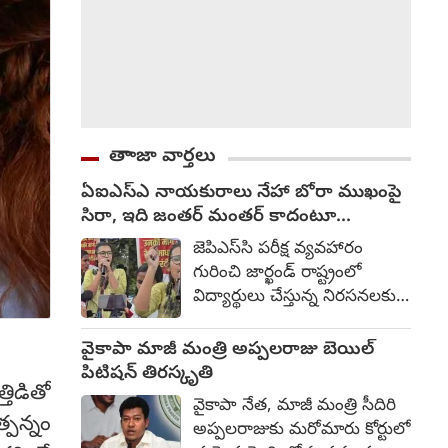
తాాజా వార్తలు
ఏఐఎస్ఎ నాయకురాలు నేహా బోరా ముఖంపై
సిరా, ఇది జంతర్ మంతర్ కాదంటూ...
జెపిఎస్‌సి పరీక్ష వ్యవహారం
గురించి జార్ఖండ్ రాష్ట్రంలో
విద్యార్థులు చేస్తున్న నిరసనలకు
సంఘీభావం తెలిపేందుకు
ఏఐఎస్ఎ నాయకురాలు
వైకాపా మాజీ మంత్రి అప్పలరాజు బెయిల్
నేహాబోరా రాంచీ వెళ్లారు. అక్కడ
పిటిషన్‌ తిరస్కృతి
తిడితో
ప్రసంగిస్తూ... అధికార పార్టీని
వైకాపా నేత, మాజీ మంత్రి సీదిరి
వదిలిపెట్టి భాజపాపైన తీవ్ర
్పన్నం
అప్పలరాజుకు మరోమారు కోర్టులో
విమర్శనాస్త్రాలు సంధించడం