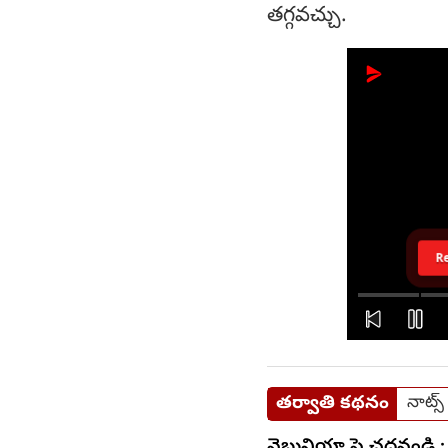
తగ్గవచ్చు.
R
తర్వాతి కథనం
నాట్స
వెబ్దునియా పై చదవండి :