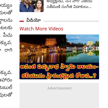
అధ్యక్షుడు, సినీ హీరో విజయ్
విషయానికి వస్తే ఏ పార్టీతోనే
బియ్యం
సతీమణి సంగీత విడాకులు
పొత్తు వుండదు. జనసేన విషయం
గాయలతో
కోరుతూ దాఖలు చేసిన
అధిష్టానం చూసుకుంటుంది. ఆ
పిటిషన్‌ను
థాలను
వీడియో
పార్టీ ఎన్డీయేలో భాగస్వామి.
ఉపసంహరించుకున్నారు. దీంతో
తెలంగాణ ప్రభుత్వ వైఫల్యాలు,
గంటలకు
Watch More Videos
తన భర్త నుంచి విడాకులు
ఆరు గ్యారెంటీలపై పోరాటం
, పీచు
కోరుతూ ఆమె దాఖలు చేసిన కేసు
చేస్తాం. ఇతర పార్టీల నుంచి
ముగిసిపోయినట్టు చెంగల్పట్టు
్కువ.
భాజపాలో చేరేందుకు చాలామంది
జిల్లా ఫ్యామిలీ కోర్టు శుక్రవారం
ా రాగి
సిద్ధంగా వున్నారు. ఎన్నికలకు
ప్రకటించింది.
మరో రెండున్నరేళ్ల సమయం
వుంది కనుక వేచి చూస్తున్నారు.
క్కువ.
 ఆహారం
ిటబుల్
ువులతో