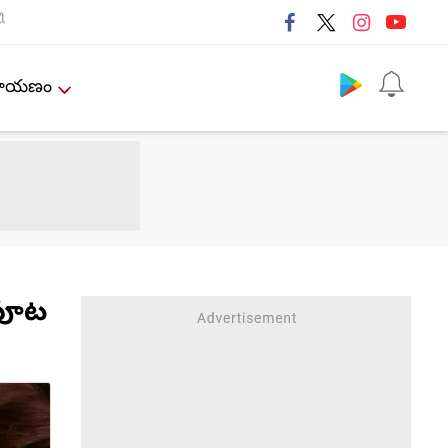
ી
Follow us
ేమాయణం
ిపూట