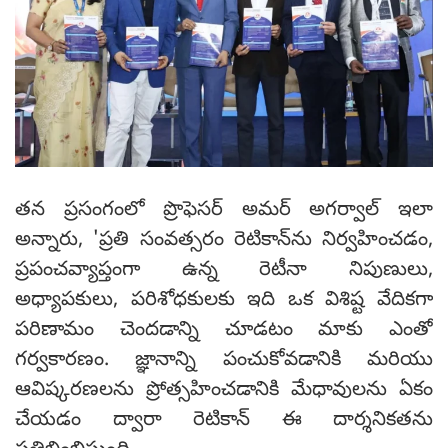
తన ప్రసంగంలో ప్రొఫెసర్ అమర్ అగర్వాల్ ఇలా
అన్నారు, 'ప్రతి సంవత్సరం రెటికాన్‌ను నిర్వహించడం,
ప్రపంచవ్యాప్తంగా ఉన్న రెటీనా నిపుణులు,
అధ్యాపకులు, పరిశోధకులకు ఇది ఒక విశిష్ట వేదికగా
పరిణామం చెందడాన్ని చూడటం మాకు ఎంతో
గర్వకారణం. జ్ఞానాన్ని పంచుకోవడానికి మరియు
ఆవిష్కరణలను ప్రోత్సహించడానికి మేధావులను ఏకం
చేయడం ద్వారా రెటికాన్ ఈ దార్శనికతను