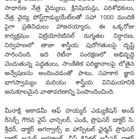
సాధారణ నేత్ర వైద్యులు, క్లినిషియన్లు, పరిశోధకులు,
నేత్ర వైద్య పోస్ట్‌గ్రాడ్యుయేట్‌లతో సహా 1000 మందికి
పైగా ప్రతినిధులు హాజరయ్యారు. ఈ ఒక్కరోజు
కార్యక్రమం విట్రియోరెటినల్ రుగ్మతల నిర్ధారణ,
నిర్వహణలో తాజా శాస్త్రీయ పురోగతులపై దృష్టి
సారించింది. ఇది రెటీనా సంరక్షణలో అభివృద్ధి
చెందుతున్న పద్ధతులు, సాంకేతిక పరిజ్ఞానాలపై లోతైన
అన్వేషణను అందించడంతో పాటు, సహకార జ్ఞాన
భాగస్వామ్యం మరియు శాస్త్రీయ వినిమయానికి
అనుకూలమైన వాతావరణాన్ని పెంపొందించింది.
మీనాక్షి అకాడమీ ఆఫ్ హయ్యర్ ఎడ్యుకేషన్ అండ్
రీసెర్చ్ గౌరవ వైస్ ఛాన్సలర్, ఎండి, ప్రొఫెసర్ డాక్టర్ సి.
శ్రీధర్, డాక్టర్ అగర్వాల్స్ ఐ హాస్పిటల్ ఛైర్మన్ ప్రొఫెసర్