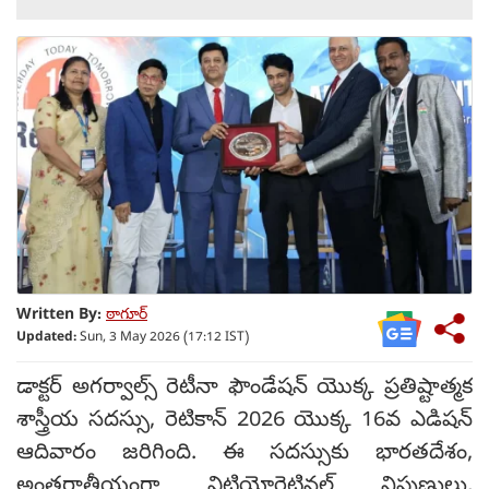
Written By:
ఠాగూర్
Updated:
Sun, 3 May 2026 (17:12 IST)
డాక్టర్ అగర్వాల్స్ రెటీనా ఫౌండేషన్ యొక్క ప్రతిష్టాత్మక
శాస్త్రీయ సదస్సు, రెటికాన్ 2026 యొక్క 16వ ఎడిషన్
ఆదివారం జరిగింది. ఈ సదస్సుకు భారతదేశం,
అంతర్జాతీయంగా విట్రియోరెటినల్ నిపుణులు,