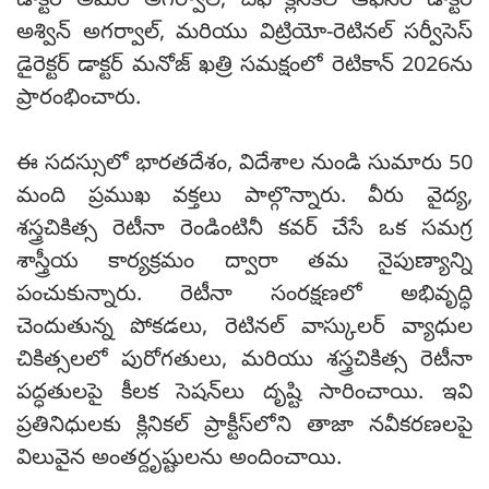
డాక్టర్ అమర్ అగర్వాల్, చీఫ్ క్లినికల్ ఆఫీసర్ డాక్టర్
అశ్విన్ అగర్వాల్, మరియు విట్రియో-రెటినల్ సర్వీసెస్
డైరెక్టర్ డాక్టర్ మనోజ్ ఖత్రి సమక్షంలో రెటికాన్ 2026ను
ప్రారంభించారు.
ఈ సదస్సులో భారతదేశం, విదేశాల నుండి సుమారు 50
మంది ప్రముఖ వక్తలు పాల్గొన్నారు. వీరు వైద్య,
శస్త్రచికిత్స రెటీనా రెండింటినీ కవర్ చేసే ఒక సమగ్ర
శాస్త్రీయ కార్యక్రమం ద్వారా తమ నైపుణ్యాన్ని
పంచుకున్నారు. రెటీనా సంరక్షణలో అభివృద్ధి
చెందుతున్న పోకడలు, రెటినల్ వాస్కులర్ వ్యాధుల
చికిత్సలలో పురోగతులు, మరియు శస్త్రచికిత్స రెటీనా
పద్ధతులపై కీలక సెషన్‌లు దృష్టి సారించాయి. ఇవి
ప్రతినిధులకు క్లినికల్ ప్రాక్టీస్‌లోని తాజా నవీకరణలపై
విలువైన అంతర్దృష్టులను అందించాయి.