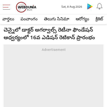
Sat, 8 Aug 2026
వార్తలు
పంచాంగం
తెలుగు సినిమా
ఆరోగ్యం
క్రికెట్
చెన్నైలో డాక్టర్ అగర్వాల్స్ రెటీనా ఫౌండేషన్
ఆధ్వర్యంలో 16వ ఎడిషన్ రెటికాన్ ప్రారంభం