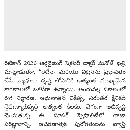
రెటికాన్ 2026 ఆర్గనైజింగ్ సెక్రటరీ డాక్టర్ మనోజ్ ఖత్రి
మాట్లాడుతూ, “రెటీనా మరియు విట్రస్‌ను ప్రభావితం
చేసే వ్యాధులు దృష్టి లోపానికి అత్యంత ముఖ్యమైన
కారణాలలో ఒకటిగా ఉన్నాయి. అందువల్ల సకాలంలో
రోగ నిర్ధారణ, అధునాతన చికిత్స, నిరంతర క్లినికల్
నైపుణ్యాభివృద్ధి అత్యంత కీలకం. వేగంగా అభివృద్ధి
చెందుతున్న ఈ సూపర్ స్పెషాలిటీలో తాజా
పరిజ్ఞానాన్ని, ఆచరణాత్మక పురోగతులను వ్యాప్తి