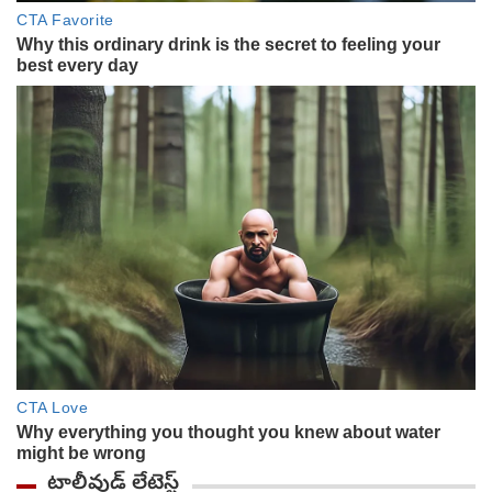
టాలీవుడ్ లేటెస్ట్