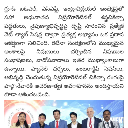
గ్లూడ్ ఐఓఎల్, ఎస్ఎఫ్టి, ఇంట్రావిట్రియల్ ఇంజెక్షన్లతో
సహా అధునాతన విట్రియోరెటినల్ శస్త్రచికిత్సా
పద్ధతులు, నైపుణ్యాభివృద్ధిపై దృష్టి సారించిన ప్రత్యేక
వెట్ ల్యాబ్ సెషన్ల ద్వారా ప్రత్యక్ష అభ్యాసం ఒక ప్రధాన
ఆకర్షణగా నిలిచింది. రెటీనా సంరక్షణలోని ముఖ్యమైన
అంశాలపై నిపుణులు చర్చించిన నిపుణుల
సంభాషణలు, వాదోపవాదాలు ఇతర ముఖ్యాంశాలుగా
ఉన్నాయి. ప్యానెల్ చర్చలు, ఇంటరాక్టివ్ సెషన్‌లు,
అభివృద్ధి చెందుతున్న విట్రియోరెటినల్ చికిత్సా రంగంపై
పాల్గొనేవారికి ఆచరణాత్మక అవగాహనను అందిస్తాయని
కూడా ఆశించబడింది.