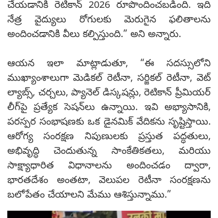
చేయడానికి రెటికాన్ 2026 రూపొందించబడింది. ఇది
నేత్ర వైద్యులు రోగులకు మెరుగైన ఫలితాలను
అందించడానికి వీలు కల్పిస్తుంది.” అని అన్నారు.
ఆయన ఇలా మాట్లాడుతూ, “ఈ సదస్సులోని
ముఖ్యాంశాలుగా మెడికల్ రెటీనా, సర్జికల్ రెటీనా, వెట్
ల్యాబ్స్, చర్చలు, ప్యానెల్ డిస్కషన్లు, రెటికాన్ ప్రీమియర్
లీగ్‌పై ప్రత్యేక సెషన్‌లు ఉన్నాయి. ఇవి అభ్యాసానికి,
పరస్పర సంభాషణకు ఒక డైనమిక్ వేదికను సృష్టిస్తాయి.
ఆరోగ్య సంరక్షణ నిపుణులకు ప్రస్తుత పద్ధతులు,
అభివృద్ధి చెందుతున్న సాంకేతికతలు, మరియు
సాక్ష్యాధారిత విధానాలను అందించడం ద్వారా,
భారతదేశం అంతటా, వెలుపల రెటీనా సంరక్షణను
బలోపేతం చేయాలని మేము ఆశిస్తున్నాము.”