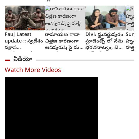
Fauj Latest
రామాయణ గాథా
Divi: స్టువర్టుపురం
Suriy
update :: స్వదేశం
చిత్రణ కారణంగా
స్టూడెంట్స్ లో నేను
హృద
పక్షాన
ఆదిపురుష్ పై మళ్లీ
భరతనాట్యం, బెల్లి
హత్తు
ఆంగ్లేయులతో
వ్యతిరేకత
డాన్స్ చేశా : దివి
సూర్య 
వీడియో
పోరాటానికి దిగిన
విశ్వన
ఫౌజీ గా ప్రభాస్
ట్రైలర్
Watch More Videos