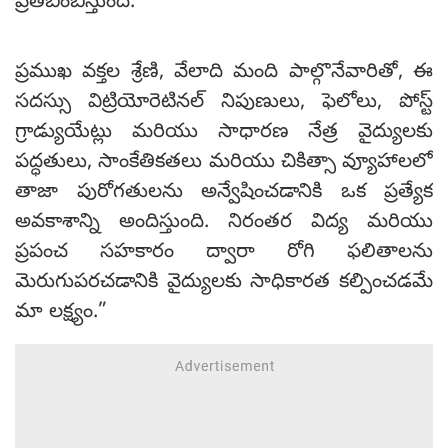
ప్రతిబింబిస్తుంది.
ప్రముఖ వక్తల శ్రేణి, వేలాది మంది పాల్గొనేవారితో, ఈ
సదస్సు విట్రియోరెటినల్ నిపుణులు, ఫెలోలు, పోస్ట్
గ్రాడ్యుయేట్లు మరియు సాధారణ నేత్ర వైద్యులకు
పద్ధతులు, సాంకేతికతలు మరియు చికిత్సా వ్యూహాలలో
తాజా పురోగతులను అన్వేషించడానికి ఒక ప్రత్యేక
అవకాశాన్ని అందిస్తుంది. నిరంతర విద్య మరియు
ప్రపంచ సహకారం ద్వారా రోగి ఫలితాలను
మెరుగుపరచడానికి వైద్యులకు సాధికారత కల్పించడమే
మా లక్ష్యం.”