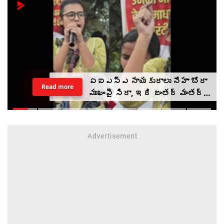
ఏఐఎస్ఎ నాయకురాలు నేహా బోరా
Read more
ముఖంపై సిరా, ఇది జంతర్ మంతర్
కాదంటూ...