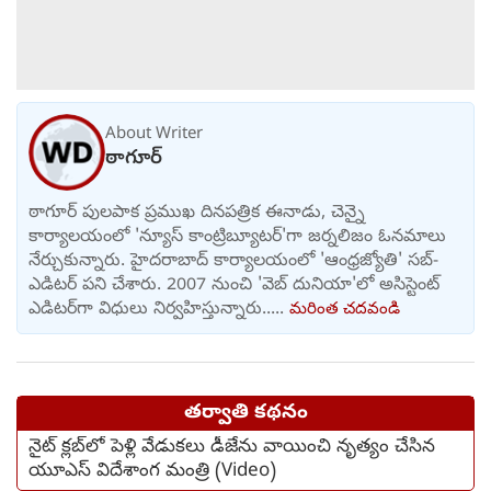
About Writer
ఠాగూర్
ఠాగూర్ పులపాక ప్రముఖ దినపత్రిక ఈనాడు, చెన్నై
కార్యాలయంలో 'న్యూస్ కాంట్రిబ్యూటర్‌'గా జర్నలిజం ఓనమాలు
నేర్చుకున్నారు. హైదరాబాద్ కార్యాలయంలో 'ఆంధ్రజ్యోతి' సబ్-
ఎడిటర్ పని చేశారు. 2007 నుంచి 'వెబ్ దునియా'లో అసిస్టెంట్
ఎడిటర్‌‌గా విధులు నిర్వహిస్తున్నారు.....
మరింత చదవండి
తర్వాతి కథనం
నైట్ క్లబ్‌లో పెళ్లి వేడుకలు డీజేను వాయించి నృత్యం చేసిన
యూఎస్ విదేశాంగ మంత్రి (Video)