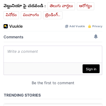
వెబ్దునియా పై చదవండి :
తెలుగు వార్తలు
ఆరోగ్యం
వినోదం
పంచాంగం
ట్రెండింగ్..