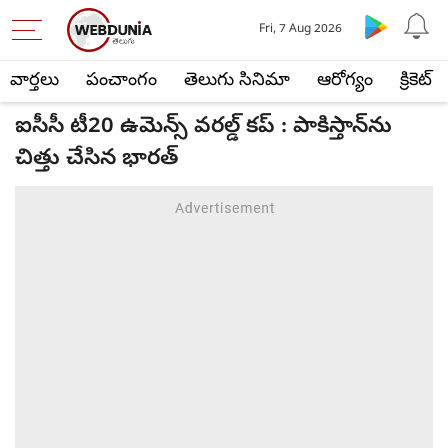
Fri, 7 Aug 2026
వార్తలు
పంచాంగం
తెలుగు సినిమా
ఆరోగ్యం
క్రికెట్
ఐసీసీ టీ20 ఉమెన్స్ వరల్డ్ కప్ : పాకిస్తాన్‌ను
చిత్తు చేసిన భారత్