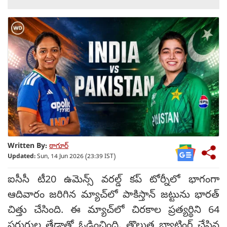
Written By:
ఠాగూర్
Updated:
Sun, 14 Jun 2026 (23:39 IST)
ఐసీసీ టీ20 ఉమెన్స్ వరల్డ్ కప్ టోర్నీలో భాగంగా
ఆదివారం జరిగిన మ్యాచ్‌లో పాకిస్తాన్ జట్టును భారత్
చిత్తు చేసింది. ఈ మ్యాచ్‌లో చిరకాల ప్రత్యర్థిని 64
పరుగుల తేడాతో ఓడించింది. తొలుత బ్యాటింగ్ చేసిన