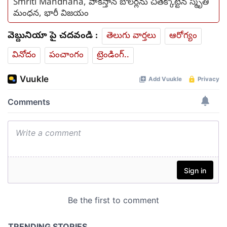
Smriti Mandhana, పాకిస్తాన్ బౌలర్లను చితక్కొట్టిన స్మృతి
మంధన, భారీ విజయం
వెబ్దునియా పై చదవండి :
తెలుగు వార్తలు
ఆరోగ్యం
వినోదం
పంచాంగం
ట్రెండింగ్..