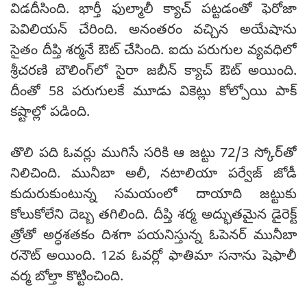
విడదీసింది. భార్తీ ఫుల్మాలీ క్యాచ్‌ పట్టడంతో ఫెరోజా
పెవిలియన్‌ చేరింది. అనంతరం వచ్చిన అయేషాను
సైతం దీప్తి శర్మనే ఔట్‌ చేసింది. ఐదు పరుగుల వ్యవధిలో
శ్రీచరణి బౌలింగ్‌లో సైరా జబీన్‌ క్యాచ్‌ ఔట్‌ అయింది.
దీంతో 58 పరుగులకే మూడు వికెట్లు కోల్పోయి పాక్‌
కష్టాల్లో పడింది.
తొలి పది ఓవర్లు ముగిసే సరికి ఆ జట్టు 72/3 స్కోర్‌తో
నిలిచింది. మునీబా అలీ, నటాలియా పర్వేజ్‌ జోడీ
కుదురుకుంటున్న సమయంలో దాయాది జట్టుకు
కోలుకోలేని దెబ్బ తగిలింది. దీప్తి శర్మ అద్భుతమైన డైరెక్ట్‌
త్రోతో అర్ధశతకం దిశగా పయనిస్తున్న ఓపెనర్‌ మునీబా
రనౌట్‌ అయింది. 12వ ఓవర్లో ఫాతిమా సనాను షెఫాలీ
వర్మ బోల్తా కొట్టించింది.