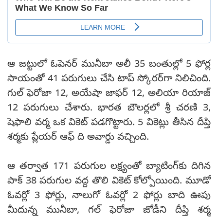
ఆ జట్టులో ఓపెనర్ మునీబా అలీ 35 బంతుల్లో 5 ఫోర్ల
సాయంతో 41 పరుగులు చేసి టాప్ స్కోరర్‌గా నిలిచింది.
గుల్ ఫెరోజా 12, అయేషా జాఫర్ 12, అలియా రియాజ్
12 పరుగులు చేశారు. భారత బౌలర్లలో శ్రీ చరణి 3,
షెఫాలి వర్మ ఒక వికెట్ పడగొట్టారు. 5 వికెట్లు తీసిన దీప్తి
శర్మకు ప్లేయర్‌ ఆఫ్‌ ది అవార్డు వచ్చింది.
ఆ తర్వాత 171 పరుగుల లక్ష్యంతో బ్యాటింగ్‌కు దిగిన
పాక్‌ 38 పరుగుల వద్ద తొలి వికెట్‌ కోల్పోయింది. మూడో
ఓవర్లో 3 ఫోర్లు, నాలుగో ఓవర్లో 2 ఫోర్లు బాది ఊపు
మీదున్న మునీబా, గల్‌ ఫెరోజా జోడీని దీప్తి శర్మ