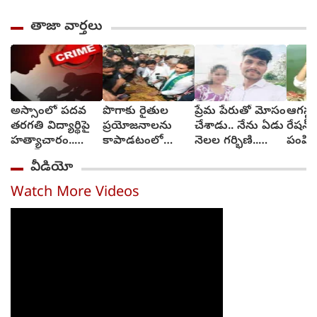
తాజా వార్తలు
అస్సాంలో పదవ
పొగాకు రైతుల
ప్రేమ పేరుతో మోసం
ఆగస్టు
తరగతి విద్యార్థిపై
ప్రయోజనాలను
చేశాడు.. నేను ఏడు
రేషన్ 
హత్యాచారం..
కాపాడటంలో
నెలల గర్భిణి..
పంపిణ
ఫంక్షన్‌కు వెళ్లిన
సర్కారు విఫలం..
న్యాయం కావాలి
తెలంగ
వీడియో
తల్లి.. మంచంపై
వైఎస్ జగన్
(video)
విగతజీవిగా..?
Watch More Videos