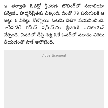
ఆ తర్వాతి ఓవర్లో శ్రీచరణి బౌలింగ్‌లో నటాలియా
పర్వేజ్‌.. హర్మన్‌ప్రీత్‌కు చిక్కింది. దీంతో 79 పరుగులకే ఆ
జట్టు 6 వికెట్లు కోల్పోయి ఓటమి దిశగా పయనించింది.
కాసేపటికే రమీన్‌ షమీమ్‌ను శ్రీచరణి పెవిలియన్‌
చేర్చింది. చివరలో దీప్తి శర్మ ఓకే ఓవర్‌లో మూడు వికెట్లు
తీయడంతో పాక్‌ ఆలౌటైంది.