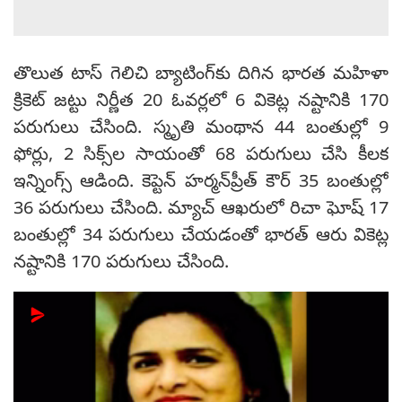
తొలుత టాస్ గెలిచి బ్యాటింగ్‌కు దిగిన భారత మహిళా
క్రికెట్ జట్టు నిర్ణీత 20 ఓవర్లలో 6 వికెట్ల నష్టానికి 170
పరుగులు చేసింది. స్మృతి మంథాన 44 బంతుల్లో 9
ఫోర్లు, 2 సిక్స్‌ల సాయంతో 68 పరుగులు చేసి కీలక
ఇన్నింగ్స్ ఆడింది. కెప్టెన్ హర్మన్‌ప్రీత్ కౌర్ 35 బంతుల్లో
36 పరుగులు చేసింది. మ్యాచ్ ఆఖరులో రిచా ఘోష్‌ 17
బంతుల్లో 34 పరుగులు చేయడంతో భారత్ ఆరు వికెట్ల
నష్టానికి 170 పరుగులు చేసింది.