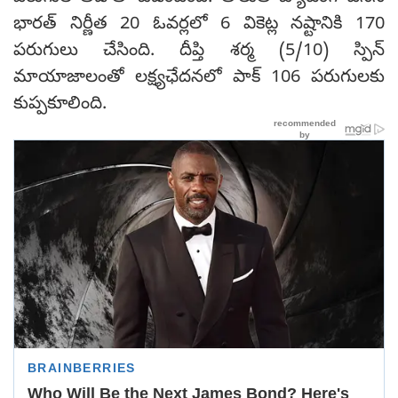
భారత్ నిర్ణీత 20 ఓవర్లలో 6 వికెట్ల నష్టానికి 170
పరుగులు చేసింది. దీప్తి శర్మ (5/10) స్పిన్
మాయాజాలంతో లక్ష్యఛేదనలో పాక్ 106 పరుగులకు
కుప్పకూలింది.