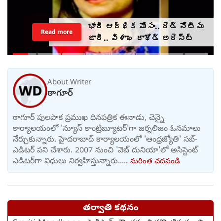
భారీ ఆర్థిక మోసం.. రెడ్ నోటీసు
Read more
జారీ.. విశాఖ రాథోడ్‌‌ అరెస్ట్
About Writer
ఠాగూర్
ఠాగూర్ పులపాక ప్రముఖ దినపత్రిక ఈనాడు, చెన్నై
కార్యాలయంలో 'న్యూస్ కాంట్రిబ్యూటర్‌'గా జర్నలిజం ఓనమాలు
నేర్చుకున్నారు. హైదరాబాద్ కార్యాలయంలో 'ఆంధ్రజ్యోతి' సబ్-
ఎడిటర్ పని చేశారు. 2007 నుంచి 'వెబ్ దునియా'లో అసిస్టెంట్
ఎడిటర్‌‌గా విధులు నిర్వహిస్తున్నారు.....
మరింత చదవండి
తర్వాతి కథనం