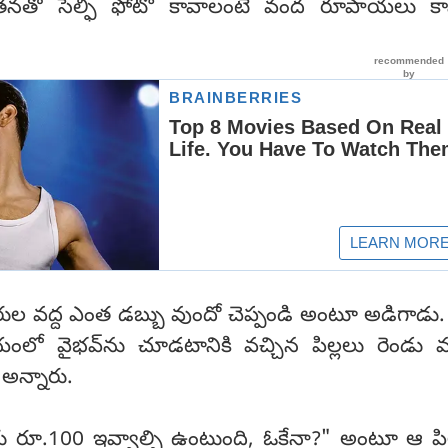
 తనతో సెల్ఫీ ఫోటో కావాలంటే వంద రూపాయలు కా
ారుల వద్ద ఎంత డబ్బు వుందో చెప్పండి అంటూ అడిగాడు.
శ్రయంలో వైభవ్‌ను చూడటానికి వచ్చిన పిల్లలు రెండు
 అన్నారు.
ీరు రూ.100 ఇవ్వాల్సి ఉంటుంది, ఓకేనా?" అంటూ ఆ పి