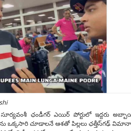
shi
వ్ సూర్యవంశీ ఛండీగర్ ఎయిర్ పోర్టులో ఇద్దరు అబ్బ
ను ఒక్కసారి చూడాలనే ఆశతో పిల్లలు ఛత్తీస్‌గఢ్ విమాన