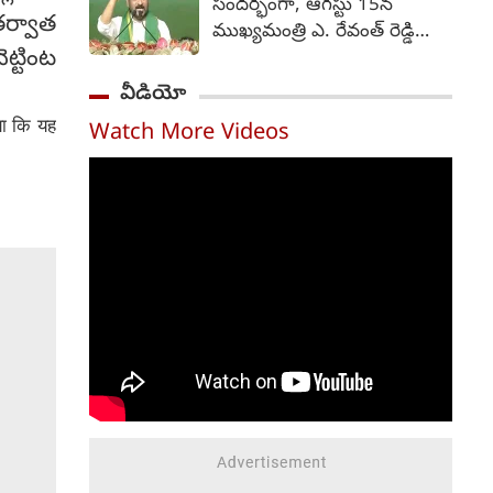
మరియు కొనుగోళ్లు సరిగ్గా
సందర్భంగా, ఆగస్టు 15న
తాజాగా ప్రేమ పేరుతో ప్రియుడు
తర్వాత
జరగకపోవడం వల్ల రైతులు భారీ
ముఖ్యమంత్రి ఎ. రేవంత్ రెడ్డి
మోసం చేశాడని, ఓ యువతి
నష్టాలను చవిచూస్తున్నారని
ట్టింట
కొత్తగా మంజూరైన, లామినేట్
అతని ఇంటి ముందు నిరసన
పేర్కొన్నారు.
చేసిన ప్రజా పంపిణీ వ్యవస్థ
వీడియో
తెలిపింది. ఈ ఘటన
(పీడీఎస్) రేషన్ కార్డులను పంపిణీ
హైదరాబాదులో చోటుచేసుకుంది.
ाया कि यह
Watch More Videos
చేయనున్నారు. రాష్ట్రవ్యాప్తంగా
ఈ కార్యక్రమాన్ని
ప్రారంభించేందుకు సంబంధించిన
షెడ్యూల్‌కు ముఖ్యమంత్రి
ఆమోదం తెలిపారని
నీటిపారుదల, పౌర సరఫరాల
శాఖ మంత్రి ఎన్. ఉత్తమ్ కుమార్
రెడ్డి ఒక అధికారిక ప్రకటనలో
తెలిపారు. సంగారెడ్డిలో రాష్ట్ర
స్థాయి ప్రారంభోత్సవ కార్యక్రమం
జరగనుండగా, అక్కడ
ముఖ్యమంత్రి స్వయంగా కొత్త
రేషన్ కార్డుల పంపిణీని
లాంఛనంగా ప్రారంభిస్తారు. అదే