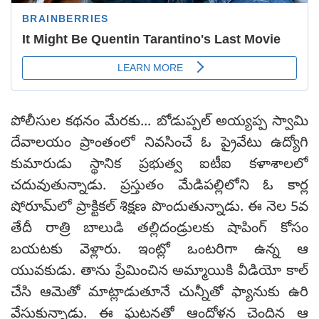
పోలీసుల కథనం మేరకు... బోడుప్పల్ అయ్యప్ప స్వామి
దేవాలయం ప్రాంతంలో నివసించే ఓ ప్రైవేటు ఉద్యోగి
కుమారుడు స్థానిక ప్రభుత్వ ఐటీఐ కళాశాలలో
చదువుతున్నాడు. ప్రస్తుతం మేడిపల్లిలోని ఓ కార్ల
షోరూమ్‌లో ప్రాక్టికల్ శిక్షణ పొందుతున్నాడు. ఈ నెల 5వ
తేదీ రాత్రి బాలుడి తల్లిదండ్రులకు షాపింగ్ కోసం
బయటకు వెళ్లారు. ఇంట్లో ఒంటరిగా ఉన్న ఆ
యువకుడు. తాను ప్రేమించిన అమ్మాయికి వీడియో కాల్
చేసి ఆమెతో మాట్లాడుతూనే చున్నీతో ఫ్యానుకు ఉరి
వేసుకున్నాడు. ఈ ఘటనతో ఆందోళన చెందిన ఆ