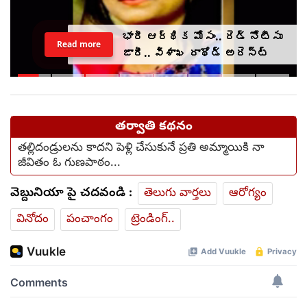
భారీ ఆర్థిక మోసం.. రెడ్ నోటీసు
Read more
జారీ.. విశాఖ రాథోడ్‌‌ అరెస్ట్
తర్వాతి కథనం
తల్లిదండ్రులను కాదని పెళ్లి చేసుకునే ప్రతి అమ్మాయికి నా
జీవితం ఓ గుణపాఠం...
వెబ్దునియా పై చదవండి :
తెలుగు వార్తలు
ఆరోగ్యం
వినోదం
పంచాంగం
ట్రెండింగ్..