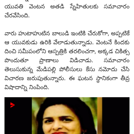
యువతి వెంటన అతడి స్నేహితులకు సమాచారం
చేరవేసింది.
వారు హుటాహుటిన బాలుడి ఇంటికి చేరుకోగా, అప్పటికే
ఆ యువకుడు ఉరికి వేలాడుతున్నాడు. వెంటనే కిందకు
దించి సమీపంలోని ఆస్పత్రికి తరలించగా, అక్కడ చికిత్స
పొందుతూ ప్రాణాలు విడిచాడు. సమాచారం
తెలుసుకున్న మేడిపల్లి పోలీసులు కేసు నమోదు చేసి
విచారణ జరుపుతున్నారు. ఈ ఘటన స్థానికంగా తీవ్ర
విషాదాన్ని నింపింది.