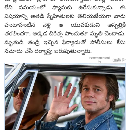
లేని సమయంలో ఫ్యానుకు ఉరేసుకున్నాడు. ఈ
విషయాన్ని అతడి స్నేహితులకు తెలియజేయగా వారు
హుటాహుటిన వెళ్లి ఆ యువకుడుని ఆస్పత్రికి
తరలించగా, అక్కడ చికిత్స పొందుతూ మృతి చెందాడు.
మృతుడి తండ్రి ఇచ్చిన ఫిర్యాదుతో పోలీసులు కేసు
నమోదు చేసి దర్యాప్తు జరుపుతున్నారు.