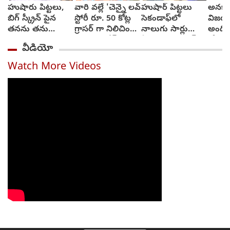
హుషారు పిట్టలు,
వారి వల్లే 'చెన్నై లవ్
హుషార్‌ పిట్టలు
అనకాప
బిగ్ స్క్రీన్ పైన
స్టోరీ రూ. 50 కోట్ల
సెకండాఫ్‌లో
విజయా
తనను తను
గ్రాసర్ గా నిలిచింది -
నాలుగు సార్లు
అంది
చూసుకుని చెంప
సాయి రాజేష్
ఏడ్చాను : చరణ్‌
కోరుకు
వీడియో
పగలగొట్టుకున్న
అర్జున్‌
సోనూ
నటుడు, వీడియో
Watch More Videos
వైరల్