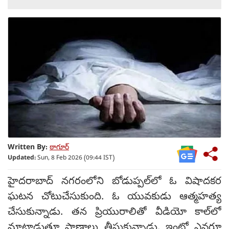
Written By:
ఠాగూర్
Updated:
Sun, 8 Feb 2026 (09:44 IST)
హైదరాబాద్ నగరంలోని బోడుప్పల్‌లో ఓ విషాదకర
ఘటన చోటుచేసుకుంది. ఓ యువకుడు ఆత్మహత్య
చేసుకున్నాడు. తన ప్రియురాలితో వీడియో కాల్‌లో
మాట్లాడుతూ ప్రాణాలు తీసుకున్నాడు. ఇంట్లో ఎవరూ