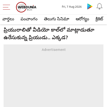
Fri, 7 Aug 2026
వార్తలు
పంచాంగం
తెలుగు సినిమా
ఆరోగ్యం
క్రికెట్
ప్రియురాలితో వీడియో కాల్‌లో మాట్లాడుతూ
ఉరేసుకున్న ప్రియుడు.. ఎక్కడ?