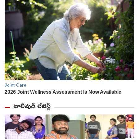
టాలీవుడ్ లేటెస్ట్