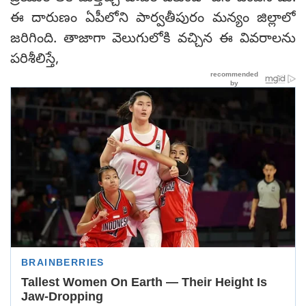
ఈ దారుణం ఏపీలోని పార్వతీపురం మన్యం జిల్లాలో
జరిగింది. తాజాగా వెలుగులోకి వచ్చిన ఈ వివరాలను
పరిశీలిస్తే,