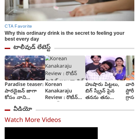
టాలీవుడ్ లేటెస్ట్
Paradise teaser:
Korean
హుషారు పిట్టలు,
వారి వల
పారడైజన్ జాగా
Kanakaraju
బిగ్ స్క్రీన్ పైన
స్టోరీ 
కోసం నాని
Review : రొటీన్
తనను తను
గ్రాసర్
రక్తపాతం స్రుష్టించిన
ఫార్మెట్ అయినా
చూసుకుని చెంప
సాయి 
వీడియో
టీజర్ వచ్చేసింది
థ్రిల్ కలిగించే కథగా
పగలగొట్టుకున్న
కొరియన్ కనకరాజు
నటుడు, వీడియో
Watch More Videos
- రివ్యూ
వైరల్