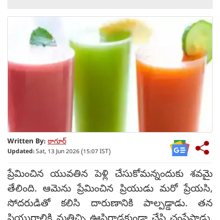
Written By:
ఠాగూర్
Updated:
Sat, 13 Jun 2026 (15:07 IST)
ప్రేమించిన యువతిన పెళ్లి చేసుకోమన్నందుకు శవమై
తేలింది. ఆమెను ప్రేమించిన ప్రియుడు మరో ప్రేయసి,
సోదరుడితో కలిసి దారుణానికి పాల్పడ్డాడు. తన
ప్రియురాలికి మత్తిచ్చి ఊపిరాడకుండా చేసి చంపేసాడు.