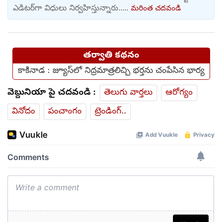
ఎడిటర్‌‌గా విధులు నిర్వహిస్తున్నారు.....
మరింత చదవండి
తర్వాతి కథనం
కాకినాడ : జ్యూస్‌లో నిద్రమాత్రలిచ్చి భర్తను చంపేసిన భార్య
వెబ్దునియా పై చదవండి :
తెలుగు వార్తలు
ఆరోగ్యం
వినోదం
పంచాంగం
ట్రెండింగ్..