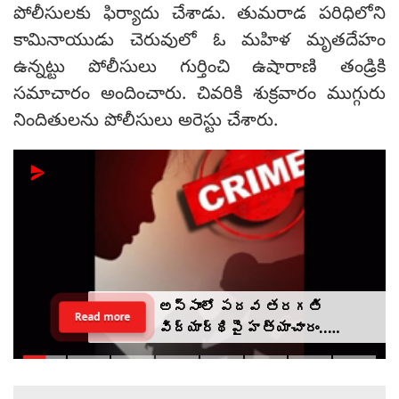
పోలీసులకు ఫిర్యాదు చేశాడు. తుమరాడ పరిధిలోని
కామినాయుడు చెరువులో ఓ మహిళ మృతదేహం
ఉన్నట్టు పోలీసులు గుర్తించి ఉషారాణి తండ్రికి
సమాచారం అందించారు. చివరికి శుక్రవారం ముగ్గురు
నిందితులను పోలీసులు అరెస్టు చేశారు.
అస్సాంలో పదవ తరగతి
Read more
విద్యార్థిపై హత్యాచారం..
ఫంక్షన్‌కు వెళ్లిన తల్లి..
మంచంపై విగతజీవిగా..?