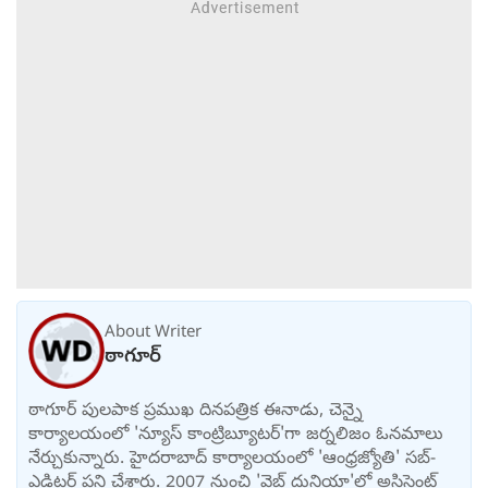
About Writer
ఠాగూర్
ఠాగూర్ పులపాక ప్రముఖ దినపత్రిక ఈనాడు, చెన్నై
కార్యాలయంలో 'న్యూస్ కాంట్రిబ్యూటర్‌'గా జర్నలిజం ఓనమాలు
నేర్చుకున్నారు. హైదరాబాద్ కార్యాలయంలో 'ఆంధ్రజ్యోతి' సబ్-
ఎడిటర్ పని చేశారు. 2007 నుంచి 'వెబ్ దునియా'లో అసిస్టెంట్