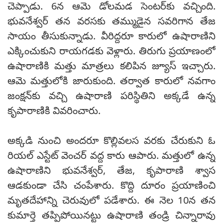
చెప్పాడు. 6న ఆమె డోలమడ సెంటర్‌కు వచ్చింది.
భువనేశ్వర్ తన వరసకు తమ్ముడైన సవరిగాన తేజ
సాయం తీసుకున్నాడు. వీరిద్దరూ కారులో ఉషారాణిని
ఎక్కించుకుని రాయగడకు వెళ్లారు. తిరుగు ప్రయాణంలో
ఉషారాణికి మత్తు మాత్రలు కలిపిన జ్యూస్ ఇచ్చారు.
ఆమె మత్తులోకి జారుకుంది. తర్వాత కారులో నవగాం
జంక్షన్‌కు వచ్చి ఉషారాణి పరిస్థితిని అక్కడే ఉన్న
కృపారాణికి వివరించారు.
అక్కడి నుంచి అందరూ కొల్లివలస వరకు చేరుకుని ఓ
రియల్ ఎస్టేట్ వెంచర్ వద్ద కారు ఆపారు. మత్తులో ఉన్న
ఉషారాణిని భువనేశ్వర్, తేజ, కృపారాణి శ్వాస
ఆడకుండా చేసి చంపేశారు. కొద్ది దూరం ప్రయాణించి
మృతదేహాన్ని చెరువులో పడేశారు. ఈ నెల 10న తన
కుమార్తె తప్పిపోయినట్టు ఉషారాణి తండ్రి చిన్నారావు