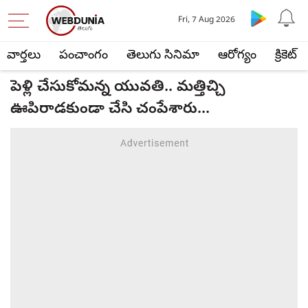
Fri, 7 Aug 2026
వార్తలు
పంచాంగం
తెలుగు సినిమా
ఆరోగ్యం
క్రికెట్
పెళ్లి చేసుకోమన్న యువతి.. మత్తిచ్చి
ఊపిరాడకుండా చేసి చంపేశారు...