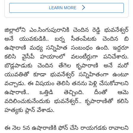
జిల్లాలోని ఎం.సింగుపురానికి చెందిన రెడ్డి భువనేశ్వర్
అనే యువకుడికి.. బర్న సీతంపేటకు చెందిన బి
ఉషారాణి మధ్య సన్నిహిత సంబంధం ఉంది. ఇద్దరూ
కలిసి వైసీపీ హయాంలో వలంటీర్లుగా పనిచేశారు.
బొడ్లపాడుకు చెందిన తేగెల కృపారాణి అనే మరో
యువతితో కూడా భువనేశ్వర్ సన్నిహితంగా ఉంటూ
వచ్చాడు. ఈ విషయం తెలిసి తనను పెళ్లి చేసుకోవాలని
ఉషారాణి.. ఒత్తిడి తెచ్చింది. దీంతో ఆమె
వదిలించుకునేందుకు భువనేశ్వర్.. కృపారాణితో కలిసి
హత్యకు ప్లాన్ వేశాడు.
ఈ నెల 5న ఉషారాణికి ఫోన్ చేసి రాయగడకు రావాలని