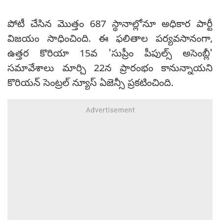
పోటీ చేసిన మొత్తం 687 స్థానాల్లోనూ అధికార పార్టీ
విజయం సాధించింది. ఈ ఫలితాల పర్యవసానంగా,
ఉత్తర కొరియా 15వ 'సుప్రీం పీపుల్స్ అసెంబ్లీ'
సమావేశాలు మార్చి 22న ప్రారంభం కానున్నాయని
కొరియన్ సెంట్రల్ న్యూస్ ఏజెన్సీ ప్రకటించింది.