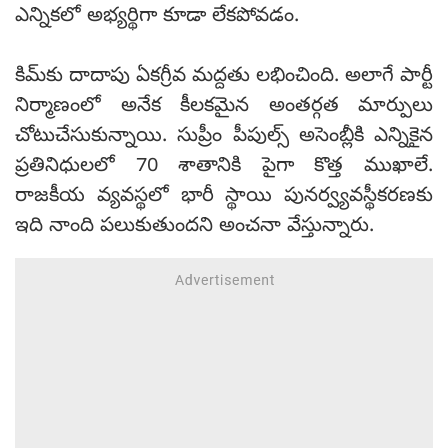
ఎన్నికలో అభ్యర్థిగా కూడా లేకపోవడం.
కిమ్‌కు దాదాపు ఏకగ్రీవ మద్దతు లభించింది. అలాగే పార్టీ
నిర్మాణంలో అనేక కీలకమైన అంతర్గత మార్పులు
చోటుచేసుకున్నాయి. సుప్రీం పీపుల్స్ అసెంబ్లీకి ఎన్నికైన
ప్రతినిధులలో 70 శాతానికి పైగా కొత్త ముఖాలే.
రాజకీయ వ్యవస్థలో భారీ స్థాయి పునర్వ్యవస్థీకరణకు
ఇది నాంది పలుకుతుందని అంచనా వేస్తున్నారు.