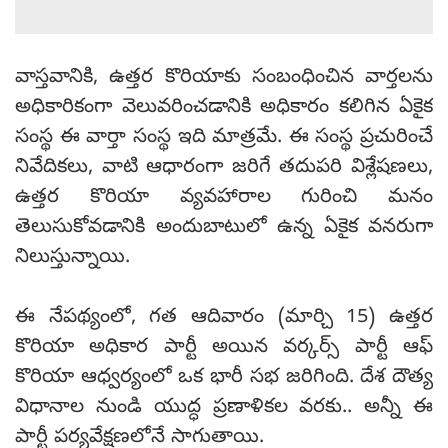
వాస్తవానికి, ఉత్తర కొరియాకు సంబంధించిన వార్తలను
అధికారికంగా వెలువరించడానికి అధికారం కలిగిన ఏకైక
సంస్థ ఈ వార్తా సంస్థ ఇది మాత్రమే. ఈ సంస్థ ప్రచురించే
నివేదికలు, వాటి ఆధారంగా జరిగే తదుపరి విశ్లేషణలు,
ఉత్తర కొరియా వ్యవహారాల గురించి మనం
తెలుసుకోవడానికి అందుబాటులో ఉన్న ఏకైక వనరుగా
నిలుస్తున్నాయి.
ఈ నేపథ్యంలో, గత ఆదివారం (మార్చి 15) ఉత్తర
కొరియా అధికార పార్టీ అయిన వర్కర్స్ పార్టీ ఆఫ్
కొరియా ఆధ్వర్యంలో ఒక భారీ సభ జరిగింది. దేశ దౌత్య
విధానాల నుండి యుద్ధ ప్రణాళికల వరకు.. అన్నీ ఈ
పార్టీ పర్యవేక్షణలోనే సాగుతాయి.