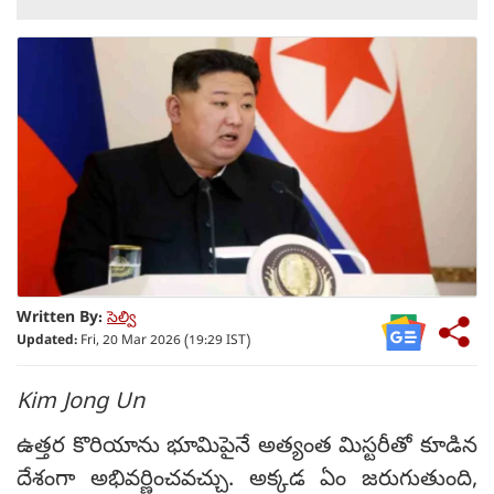
Written By:
సెల్వి
Updated:
Fri, 20 Mar 2026 (19:29 IST)
Kim Jong Un
ఉత్తర కొరియాను భూమిపైనే అత్యంత మిస్టరీతో కూడిన
దేశంగా అభివర్ణించవచ్చు. అక్కడ ఏం జరుగుతుంది,