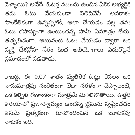
వెళ్ళాయి? అనేదే. ఓటర్ల ముందు ఉంచిన ఏకైక అభ్యర్థికి
తమ ఓటు వేయకుండా నిలిపివేసే అవకాశం
సాంకేతికంగా ఉన్నప్పటికీ, అలా చేయడం వల్ల తమ
ఓటు రహస్యంగా ఉంటుందన్న హామీ ఏమాత్రం లేదు.
తత్ఫలితంగా, అటువంటి ఓటు వేయడం ద్వారా ఒక
వ్యక్తి దేశద్రోహ నేరం కింద అభియోగాలు ఎదుర్కొనే
ప్రమాదంలో పడతాడు.
కాబట్టి, ఈ 0.07 శాతం వ్యతిరేక ఓట్లు కేవలం ఒక
నామమాత్రపు సంకేతంగా లేదా సరళంగా చెప్పాలంటే,
ఒక కల్పిత గణాంకంగా మాత్రమే మిగిలిపోతాయి. ఉత్తర
కొరియాలో ప్రజాస్వామ్యం ఉందన్న భ్రమను సృష్టించడం
కోసమే ప్రత్యేకంగా రూపొందించిన ఒక బూటకపు
నాటకం ఇది.