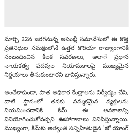
మార్చి 22న జరగనున్న అసెంబ్లీ సమావేశంలో ఈ కొత్త
ప్రతినిధుల సమక్షంలోనే ఉత్తర కొరియా రాజ్యాంగానికి
సంబంధించిన కీలక సవరణలు, అలాగే ప్రధాన
నాయకత్వ పదవుల నియామకాలపై ముఖ్యమైన
నిర్ణయాలు తీసుకుంటారని భావిస్తున్నారు.
అంతేకాకుండా, పాత అధికార కేంద్రాలను నిర్వీర్యం చేసి,
వాటి స్థానంలో తనకు నమ్మకమైన వ్యక్తులను
నియమించడానికి కిమ్ ఈ అవకాశాన్ని
వినియోగించుకోవచ్చని ఊహాగానాలు వినిపిస్తున్నాయి.
ముఖ్యంగా, కిమ్‌కు అత్యంత సన్నిహితుడైన 'జో యోంగ్