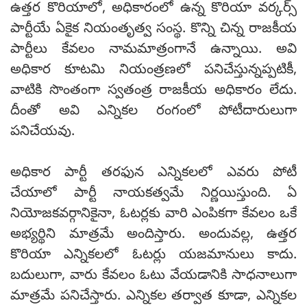
ఉత్తర కొరియాలో, అధికారంలో ఉన్న కొరియా వర్కర్స్
పార్టీయే ఏకైక నియంతృత్వ సంస్థ. కొన్ని చిన్న రాజకీయ
పార్టీలు కేవలం నామమాత్రంగానే ఉన్నాయి. అవి
అధికార కూటమి నియంత్రణలో పనిచేస్తున్నప్పటికీ,
వాటికి సొంతంగా స్వతంత్ర రాజకీయ అధికారం లేదు.
దీంతో అవి ఎన్నికల రంగంలో పోటీదారులుగా
పనిచేయవు.
అధికార పార్టీ తరఫున ఎన్నికలలో ఎవరు పోటీ
చేయాలో పార్టీ నాయకత్వమే నిర్ణయిస్తుంది. ఏ
నియోజకవర్గానికైనా, ఓటర్లకు వారి ఎంపికగా కేవలం ఒకే
అభ్యర్థిని మాత్రమే అందిస్తారు. అందువల్ల, ఉత్తర
కొరియా ఎన్నికలలో ఓటర్లు యజమానులు కాదు.
బదులుగా, వారు కేవలం ఓటు వేయడానికి సాధనాలుగా
మాత్రమే పనిచేస్తారు. ఎన్నికల తర్వాత కూడా, ఎన్నికల