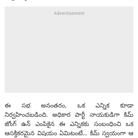
ఈ సభ అనంతరం, ఒక ఎన్నిక కూడా
నిర్వహించబడింది. అధికార పార్టీ నాయకుడిగా కిమ్
జోంగ్ ఉన్ ఎంపికైన ఈ ఎన్నికకు సంబంధించి ఒక
ఆసక్తికరమైన విషయం ఏమిటంటే... కిమ్ స్వయంగా ఆ