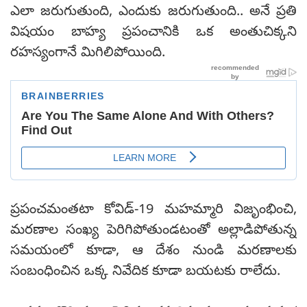
ఎలా జరుగుతుంది, ఎందుకు జరుగుతుంది.. అనే ప్రతి
విషయం బాహ్య ప్రపంచానికి ఒక అంతుచిక్కని
రహస్యంగానే మిగిలిపోయింది.
ప్రపంచమంతటా కోవిడ్-19 మహమ్మారి విజృంభించి,
మరణాల సంఖ్య పెరిగిపోతుండటంతో అల్లాడిపోతున్న
సమయంలో కూడా, ఆ దేశం నుండి మరణాలకు
సంబంధించిన ఒక్క నివేదిక కూడా బయటకు రాలేదు.