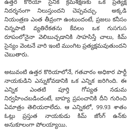
ఉత్తర కొరియా సైనిక క్రమశిక్షణకు ఒక ప్రత్యక్ష
నిదర్శనంగా నిలుస్తుందని చెప్పవచ్చు. అక్కడి
నియంత్రణ ఎంత తీవ్రంగా ఉంటుందంటే, ప్రజలు కనీసం
చిన్నపాటి వ్యతిరేకతను కేవలం ఒక గుసగుస
రూపంలోనైనా వెలిబుచ్చడానికి సాహసిస్తే చాలు, కిమ్
సైన్యం వెంటనే వారి ఇంటి ముంగిట ప్రత్యక్షమవుతుందని
చెబుతారు.
అటువంటి ఉత్తర కొరియాలోనే, గతవారం అధికార పార్టీ
నాయకుడిని ఎన్నుకోవడానికి ఒక ఎన్నిక జరిగింది. ఈ
ఎన్నిక ఎంతటి పూర్తి గోప్యత నడుమ
నిర్వహించబడిందంటే, బాహ్య ప్రపంచానికి దీని గురించి
ఏమాత్రం తెలియరాలేదు. ఆ ఎన్నికలో, 99.93 శాతం
ఓట్లు ప్రస్తుత నాయకుడు కిమ్ జోంగ్ ఉన్‌కు
అనుకూలంగా పోలయ్యాయి.