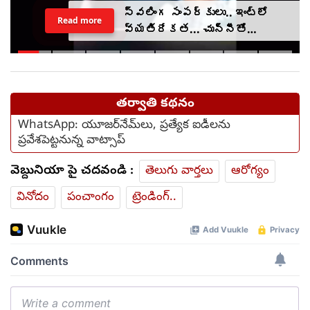
స్వలింగ సంపర్కులు.. ఇంట్లో
Read more
వ్యతిరేకత... చున్నీతో
ఉరేసుకుని ఆత్మహత్య
తర్వాతి కథనం
WhatsApp: యూజర్‌నేమ్‌లు, ప్రత్యేక ఐడీలను
ప్రవేశపెట్టనున్న వాట్సాప్
వెబ్దునియా పై చదవండి :
తెలుగు వార్తలు
ఆరోగ్యం
వినోదం
పంచాంగం
ట్రెండింగ్..