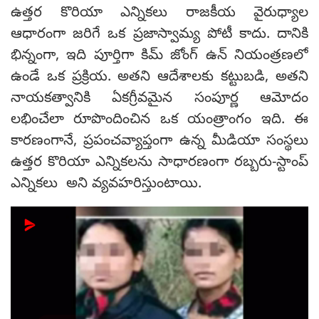
ఉత్తర కొరియా ఎన్నికలు రాజకీయ వైరుధ్యాల
ఆధారంగా జరిగే ఒక ప్రజాస్వామ్య పోటీ కాదు. దానికి
భిన్నంగా, ఇది పూర్తిగా కిమ్ జోంగ్ ఉన్ నియంత్రణలో
ఉండే ఒక ప్రక్రియ. అతని ఆదేశాలకు కట్టుబడి, అతని
నాయకత్వానికి ఏకగ్రీవమైన సంపూర్ణ ఆమోదం
లభించేలా రూపొందించిన ఒక యంత్రాంగం ఇది. ఈ
కారణంగానే, ప్రపంచవ్యాప్తంగా ఉన్న మీడియా సంస్థలు
ఉత్తర కొరియా ఎన్నికలను సాధారణంగా రబ్బరు-స్టాంప్
ఎన్నికలు అని వ్యవహరిస్తుంటాయి.