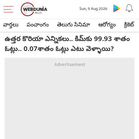
Sun, 9 Aug 2026
వార్తలు
పంచాంగం
తెలుగు సినిమా
ఆరోగ్యం
క్రికెట్
ఉత్తర కొరియా ఎన్నికలు.. కిమ్‌కు 99.93 శాతం
ఓట్లు.. 0.07శాతం ఓట్లు ఎటు వెళ్ళాయి?