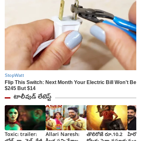
టాలీవుడ్ లేటెస్ట్
Toxic: trailer:
Allari Naresh:
తొలిరోజే రూ.10.2
హీరోకి