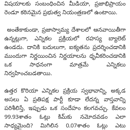
విషయాలకు సంబంధించిన మీడియా, ప్రజాభిప్రాయం
రెండూ కఠినమైన ప్రభుత్వ నియంత్రణలో ఉంటాయి.
అంతేకాకుండా, ప్రజాస్వామ్య దేశాలలో ఆనవాయితీగా
ఉన్నట్లుగా, ఎన్నికల ప్రక్రియలో రహస్య బ్యాలెట్
ఉండదు. దానికి బదులుగా, ఐక్యతను ప్రదర్శించడానికి
ముందుగా నిర్ణయించిన నిర్ణయాలను ధృవీకరించడానికి
ఒక సాధనంగా మాత్రమే ఎన్నికలు
నిర్వహించబడతాయి.
ఉత్తర కొరియా ఎన్నికల ప్రక్రియ స్వభావాన్ని, అక్కడ
అసలు ఏ ప్రతిపక్ష పార్టీ కూడా లేదన్న వాస్తవాన్ని
పరిశీలిస్తే, ఇప్పుడు ఒక సందేహం కలగవచ్చు. కేవలం
99.93శాతం ఓట్లు కిమ్‌కు నమోదవడం ఎలా
సాధ్యమైంది? మిగిలిన 0.07శాతం ఓట్లు ఎటు