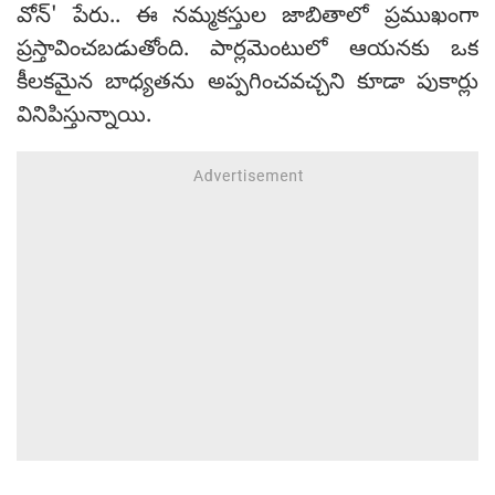
వోన్' పేరు.. ఈ నమ్మకస్తుల జాబితాలో ప్రముఖంగా
ప్రస్తావించబడుతోంది. పార్లమెంటులో ఆయనకు ఒక
కీలకమైన బాధ్యతను అప్పగించవచ్చని కూడా పుకార్లు
వినిపిస్తున్నాయి.