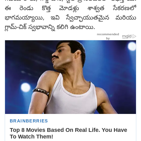
ఈ రెండు కొత్త మోడళ్లు శాశ్వత సేకరణలో
భాగమయ్యాయి, ఇవి స్వేచ్ఛాయుతమైన మరియు
గ్లామ్-చిక్ స్వభావాన్ని కలిగి ఉంటాయి.