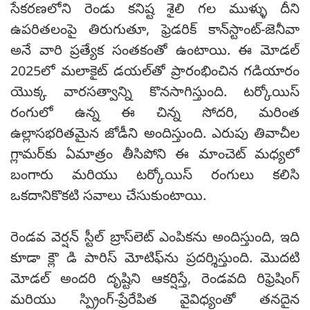
సేకరణలోని రెండు కనిష్ట శైలి గల ముళ్ళు దీని
ఉపరితలంపై తిరుగుతూ, ఫ్రెడరిక్ కాన్‌స్టాంట్-జెనీవా
అనే వారి ప్రత్యేక సంతకంతో ఉంటాయి. ఈ మోడల్
2025లో మలాకైట్ డయల్‌తో ప్రారంభించిన గడియారం
యొక్క వారసత్వాన్ని కొనసాగిస్తుంది. టర్కోయిస్
రంగులో ఉన్న ఈ చిన్న సోదరి, మరింత
ఉల్లాసభరితమైన జోడీని అందిస్తుంది. ఎరుపు తివాచీల
గ్లామర్‌కు ఏమాత్రం తీసిపోని ఈ మాంచెట్ మధ్యలో
బంగారు మరియు టర్కోయిస్ రంగులు కలిసి
ఒకదానికొకటి సవాలు చేసుకుంటాయి.
రెండవ వెర్షన్ స్టీల్ బ్రాస్‌లెట్ ఎంపికను అందిస్తుంది, ఇది
కూడా క్లౌ డి పారిస్ మోటిఫ్‌ను ప్రదర్శిస్తుంది. మొదటి
మోడల్ అందరి దృష్టిని ఆకర్షిస్తే, రెండవది రిఫ్రెషింగ్
మరియు స్ప్రింగ్-ప్రేరేపిత వైవిధ్యంతో తనదైన