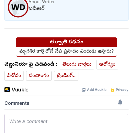
About Writer
ఐవీఆర్
తర్వాతి కథనం
మృగశిర కార్తె రోజే చేప ప్రసాదం ఎందుకు ఇస్తారు?
వెబ్దునియా పై చదవండి :
తెలుగు వార్తలు
ఆరోగ్యం
వినోదం
పంచాంగం
ట్రెండింగ్..