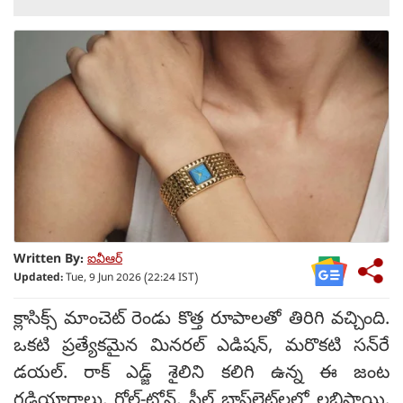
Written By:
ఐవీఆర్
Updated:
Tue, 9 Jun 2026 (22:24 IST)
క్లాసిక్స్ మాంచెట్ రెండు కొత్త రూపాలతో తిరిగి వచ్చింది.
ఒకటి ప్రత్యేకమైన మినరల్ ఎడిషన్, మరొకటి సన్‌రే
డయల్. రాక్ ఎడ్జ్ శైలిని కలిగి ఉన్న ఈ జంట
గడియారాలు, గోల్డ్-టోన్, స్టీల్ బ్రాస్‌లెట్‌లలో లభిస్తాయి.