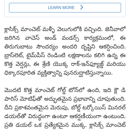
క్లాసిక్స్ మాంచెట్ మళ్ళీ వెలుగులోకి వచ్చింది. జెనీవాలో
జరిగిన వాచెస్ అండ్ వండర్స్ కార్యక్రమంలో, ఈ
తిరుగుబాటు సౌందర్యం అందరి దృష్టిని ఆకర్షించింది.
బ్రాస్‌లెట్, టైమ్‌పీస్ రెండింటి లక్షణాలను కలిగి ఉన్న ఈ
కొత్త వెర్షన్లు, ఈ శ్రేణి యొక్క రాక్-ఇన్‌ఫ్యూజ్డ్ మరియు
ధిక్కారపూరిత వ్యక్తిత్వాన్ని పునరుద్ఘాటిస్తున్నాయి.
మొదటి కొత్త మాంచెట్ గోల్డ్ టోన్‌లో ఉంది, ఇది క్లౌ డి
పారిస్ మోటిఫ్‌తో అద్భుతమైన ప్రభావాన్ని చూపుతుంది.
దీని ప్రకాశవంతమైన మెరుపు, బోల్డ్ టర్కోయిస్ మినరల్
డయల్‌తో విరుద్ధంగా ఉంటూ ఆకర్షణీయంగా ఉంటుంది.
ప్రతి డయల్ ఒక ప్రత్యేకమైన ముక్క. క్లాసిక్స్ మాంచెట్