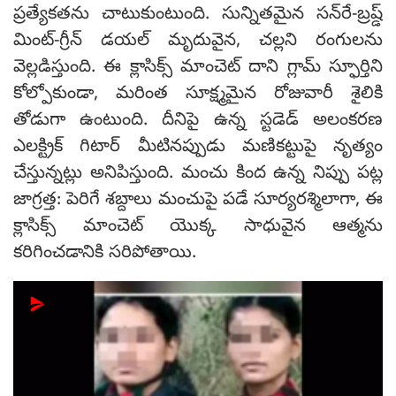
ప్రత్యేకతను చాటుకుంటుంది. సున్నితమైన సన్‌రే-బ్రష్డ్
మింట్-గ్రీన్ డయల్ మృదువైన, చల్లని రంగులను
వెల్లడిస్తుంది. ఈ క్లాసిక్స్ మాంచెట్ దాని గ్లామ్ స్ఫూర్తిని
కోల్పోకుండా, మరింత సూక్ష్మమైన రోజువారీ శైలికి
తోడుగా ఉంటుంది. దీనిపై ఉన్న స్టడెడ్ అలంకరణ
ఎలక్ట్రిక్ గిటార్ మీటినప్పుడు మణికట్టుపై నృత్యం
చేస్తున్నట్లు అనిపిస్తుంది. మంచు కింద ఉన్న నిప్పు పట్ల
జాగ్రత్త: పెరిగే శబ్దాలు మంచుపై పడే సూర్యరశ్మిలాగా, ఈ
క్లాసిక్స్ మాంచెట్ యొక్క సాధువైన ఆత్మను
కరిగించడానికి సరిపోతాయి.