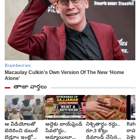
తాాజా వార్తలు
ఆ వీడియోలతో
అద్దెకు బాయ్‌ఫ్రెండ్
నిశ్చితార్థం రద్దు..
Rahul
బెదిరించి డబుల్
సేవలొద్దు..
రూ.3 కోట్లు
రాహుల్
బెడ్రూం ఇంట్లో
అమ్మాయిలూ
డిమాండ్ చేసిన
పెళ్లె