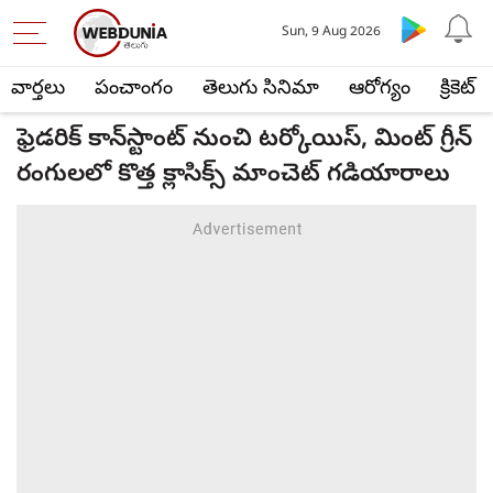
Sun, 9 Aug 2026
వార్తలు
పంచాంగం
తెలుగు సినిమా
ఆరోగ్యం
క్రికెట్
ఫ్రెడరిక్ కాన్‌స్టాంట్ నుంచి టర్కోయిస్, మింట్ గ్రీన్
రంగులలో కొత్త క్లాసిక్స్ మాంచెట్ గడియారాలు