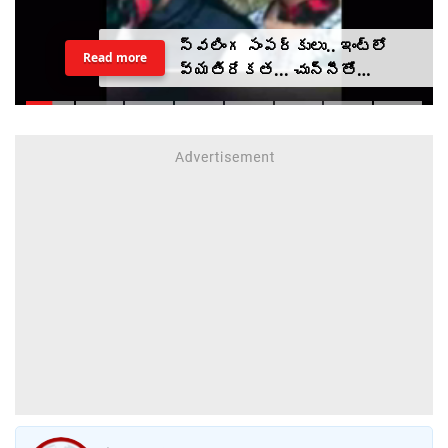
స్వలింగ సంపర్కులు.. ఇంట్లో
Read more
వ్యతిరేకత... చున్నీతో
ఉరేసుకుని ఆత్మహత్య