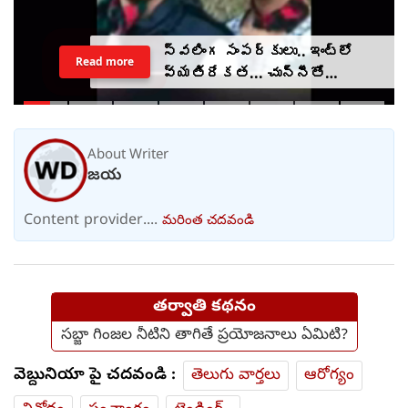
స్వలింగ సంపర్కులు.. ఇంట్లో
Read more
వ్యతిరేకత... చున్నీతో
ఉరేసుకుని ఆత్మహత్య
About Writer
జయ
Content provider....
మరింత చదవండి
తర్వాతి కథనం
సబ్జా గింజల నీటిని తాగితే ప్రయోజనాలు ఏమిటి?
వెబ్దునియా పై చదవండి :
తెలుగు వార్తలు
ఆరోగ్యం