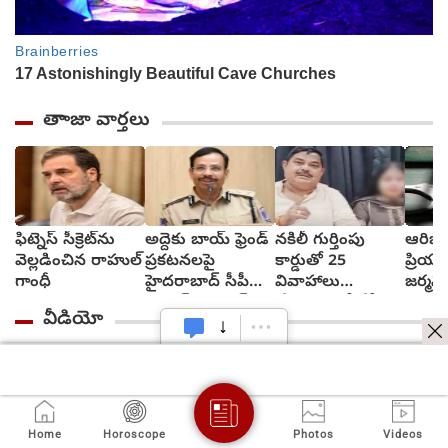
తాాజా వార్తలు
ఫిట్నెస్ సీక్రెట్‌ను
అద్దెకు బాయ్‌ ఫ్రెండ్‌
నకిలీ గుర్తింపు
ఆరిజో
వెల్లడించిన రాహుల్
ప్రకటనలపై
కార్డుతో 25
ప్రియు
గాంధీ
హైదరాబాద్ సీపీ
వివాహాలు
జర్మనీ
స్ట్రాంగ్ వార్నింగ్
చేసుకున్న బీజేపీ
అరెస్టు
వీడియో
ఎమ్మెల్యే అల్లుడు
Watch More Videos
Home
Horoscope
Photos
Videos