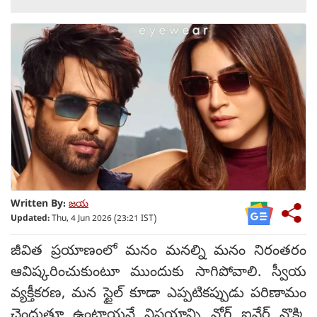
Written By:
జయ
Updated:
Thu, 4 Jun 2026 (23:21 IST)
జీవిత ప్రయాణంలో మనం మనల్ని మనం నిరంతరం
ఆవిష్కరించుకుంటూ ముందుకు సాగిపోవాలి. స్వీయ
వ్యక్తీకరణ, మన స్టైల్ కూడా ఎప్పటికప్పుడు పరిణామం
చెందుతూ ఉంటాయనే విషయాన్ని వోగ్ ఐవేర్ నొక్కి