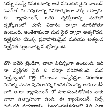
నిన్ను నువ్వే కనుగొంటావు అనే సముచితమైన వాయిస్
ఓవర్‌తో ఈ విషయాన్ని కవితాత్మకంగా నొక్కి చెప్పారు.
ఈ క్యాంపెయిన్, ఒకరి దృక్కోణాన్ని మరొకరి
దృక్కోణంలో చూసే విధానం ద్వారా మారిపోతూ
ఉంటుంది. అంతేకాకుండా మన స్టైల్ ద్వారా ఆత్మశోధన,
వ్యక్తీకరణ యొక్క ప్రవాహశీలమైన మరియు అత్యంత
వ్యక్తిగత స్వభావాన్ని సంగ్రహిస్తుంది.
వోగ్ ఐవేర్ ట్రెండీగా, చాలా విభిన్నంగా ఉంటుంది. ఇది
నా వ్యక్తిగత స్టైల్ కు సరిగ్గా సరిపోతుంది. మన
వ్యక్తిత్వంలో కొత్త కోణాలను అన్వేషిస్తూ, నిరంతరం
మనల్ని మనం పునరావిష్కరించుకోవడాన్ని తెలియజేసే
వారి తాజా క్యాంపెయిన్ లో పాలుపంచుకోవడం నాకు
చాలా ఉత్సాహంగా ఉంది. ఈ క్యాంపెయిన్, సెల్ఫ్
డిస్కవరీ ప్రయాణాన్ని, స్వీయ-వ్యక్తీకరణలో శైలి ఎలా