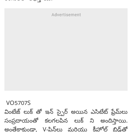
VO5707S
వింటేజ్ లుక్ తో ఇన్ స్పైర్ అయిన ఎసిటేట్ ఫ్రేమ్‌లు
సంప్రదాయంతో కలగలపిన లుక్ ని అందిస్తాయి.
అంతేకాకుండా, V-పిన్‌లు మరియు కీహోల్ బ్రిడ్జ్‌తో