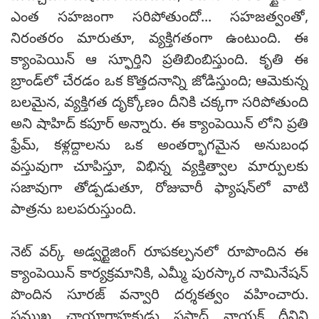
ఎంత సహజంగా సరిపోతుందో... సహజత్వంతో,
నిరంతరం మారుతూ, వ్యక్తిగతంగా ఉంటుంది. ఈ
క్యాంపెయిన్ ఆ స్ఫూర్తిని ప్రతిబింబిస్తుంది. కృతి ఈ
బ్రాండ్‌లో చేరడం ఒక కొత్తదనాన్ని జోడిస్తుంది; ఆమెకున్న
బలమైన, వ్యక్తిగత దృక్కోణం దీనికి చక్కగా సరిపోతుంది
అని షాహిద్ కపూర్ అన్నారు. ఈ క్యాంపెయిన్ లోని ప్రతి
ఫ్రేమ్, కళ్లద్దాలను ఒక అంతర్భాగమైన అనుబంధ
వస్తువుగా చూపిస్తూ, విభిన్న వ్యక్తిత్వాల మార్పులకు
సజావుగా తోడ్పడుతూ, రోజువారీ ఫ్యాషన్‌లో వాటి
పాత్రను బలపరుస్తుంది.
నెట్ వర్క్ అడ్వర్టైజింగ్ రూపకల్పనలో రూపొందిన ఈ
క్యాంపెయిన్ కార్యక్రమానికి, ఎమ్మీ పురస్కార నామినేషన్
పొందిన సూరజ్ వన్వారి దర్శకత్వం వహించారు.
ప్రముఖ ఛాయాగ్రాహకుడు ప్రసాద్ నాయక్ దీనిని