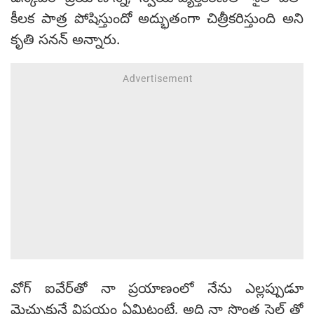
కీలక పాత్ర పోషిస్తుందో అద్భుతంగా చిత్రీకరిస్తుంది అని
కృతి సనన్ అన్నారు.
వోగ్ ఐవేర్‌తో నా ప్రయాణంలో నేను ఎల్లప్పుడూ
మెచ్చుకునే విషయం ఏమిటంటే, అది నా సొంత స్టైల్ తో