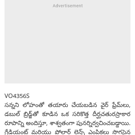
VO4356S
సన్నని లోహంతో తయారు చేయబడిన వైర్ ఫ్రేమ్‌లు,
డబుల్ బ్రిడ్జ్‌తో కూడిన ఒక సరికొత్త దీర్ఘచతురస్రాకార
రూపాన్ని అందిస్తూ, శాశ్వతంగా పునర్నిర్వచించబడ్డాయి.
గ్రేడియంట్ మరియు పోలార్ లెన్స్ ఎంపికలు సొగసైన