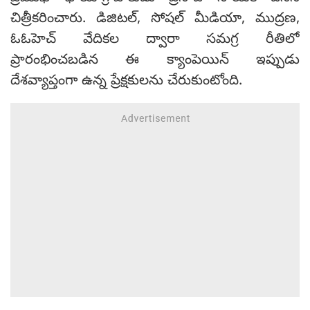
చిత్రీకరించారు. డిజిటల్, సోషల్ మీడియా, ముద్రణ,
ఓఓహెచ్ వేదికల ద్వారా సమగ్ర రీతిలో
ప్రారంభించబడిన ఈ క్యాంపెయిన్ ఇప్పుడు
దేశవ్యాప్తంగా ఉన్న ప్రేక్షకులను చేరుకుంటోంది.