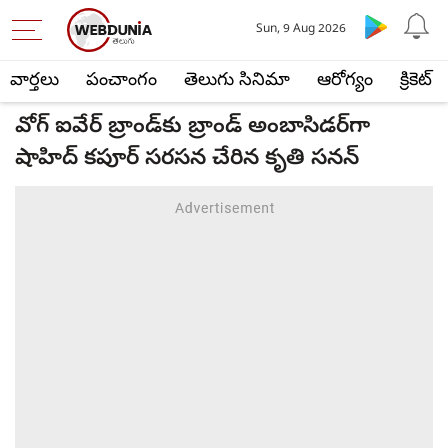
Sun, 9 Aug 2026
వార్తలు
పంచాంగం
తెలుగు సినిమా
ఆరోగ్యం
క్రికెట్
వోగ్ ఐవేర్ బ్రాండ్‌కు బ్రాండ్ అంబాసిడర్‌గా
షాహిద్ కపూర్ సరసన చేరిన కృతి సనన్