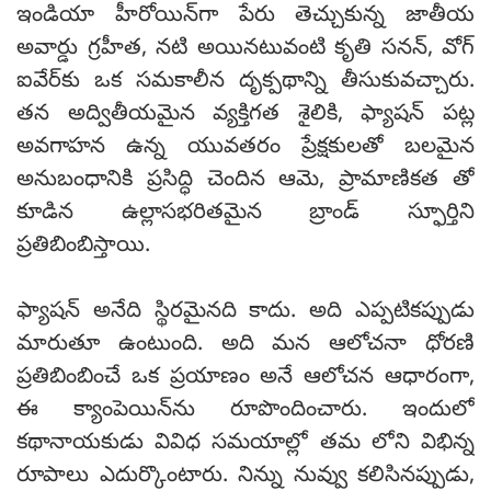
ఇండియా హీరోయిన్‌గా పేరు తెచ్చుకున్న జాతీయ
అవార్డు గ్రహీత, నటి అయినటువంటి కృతి సనన్, వోగ్
ఐవేర్‌కు ఒక సమకాలీన దృక్పథాన్ని తీసుకువచ్చారు.
తన అద్వితీయమైన వ్యక్తిగత శైలికి, ఫ్యాషన్ పట్ల
అవగాహన ఉన్న యువతరం ప్రేక్షకులతో బలమైన
అనుబంధానికి ప్రసిద్ధి చెందిన ఆమె, ప్రామాణికత తో
కూడిన ఉల్లాసభరితమైన బ్రాండ్ స్ఫూర్తిని
ప్రతిబింబిస్తాయి.
ఫ్యాషన్ అనేది స్థిరమైనది కాదు. అది ఎప్పటికప్పుడు
మారుతూ ఉంటుంది. అది మన ఆలోచనా ధోరణి
ప్రతిబింబించే ఒక ప్రయాణం అనే ఆలోచన ఆధారంగా,
ఈ క్యాంపెయిన్‌ను రూపొందించారు. ఇందులో
కథానాయకుడు వివిధ సమయాల్లో తమ లోని విభిన్న
రూపాలు ఎదుర్కొంటారు. నిన్ను నువ్వు కలిసినప్పుడు,