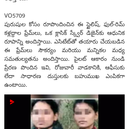
VO5709
పురుషుల కోసం రూపొందించిన ఈ స్టైలిష్, ఫుల్-రిమ్
కళ్లద్దాల ఫ్రేమ్‌లు, ఒక క్లాసిక్ స్క్వేర్ డిజైన్‌కు ఆధునిక
రూపాన్ని అందిస్తాయి. ఎసిటేట్‌తో తయారు చేయబడిన
ఈ ఫ్రేమ్‌లు సౌకర్యం మరియు మన్నికల మధ్య
సమతుల్యతను అందిస్తాయి. పైలట్ ఆకారం నుండి
ప్రేరణ పొందిన ఇవి, రోజువారీ వాడకానికి, ఆఫీసుకు
లేదా సాధారణ దుస్తులకు బహుముఖ ఎంపికగా
ఉంటాయి.