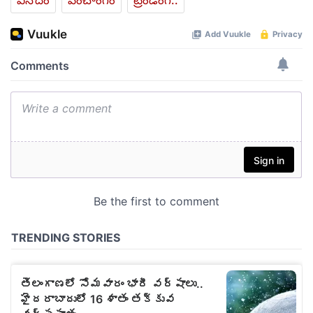
వినోదం
పంచాంగం
ట్రెండింగ్..