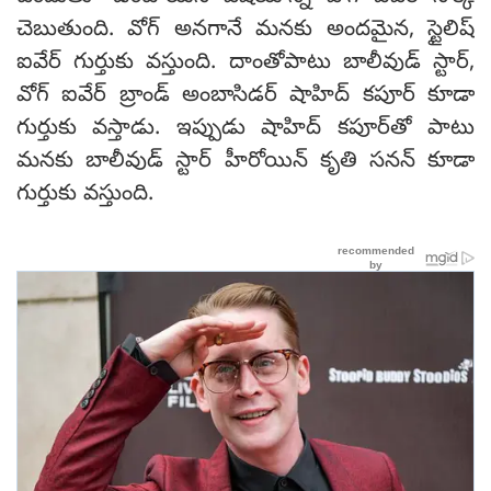
చెబుతుంది. వోగ్ అనగానే మనకు అందమైన, స్టైలిష్
ఐవేర్ గుర్తుకు వస్తుంది. దాంతోపాటు బాలీవుడ్ స్టార్,
వోగ్ ఐవేర్ బ్రాండ్ అంబాసిడర్ షాహిద్ కపూర్ కూడా
గుర్తుకు వస్తాడు. ఇప్పుడు షాహిద్ కపూర్‌తో పాటు
మనకు బాలీవుడ్ స్టార్ హీరోయిన్ కృతి సనన్ కూడా
గుర్తుకు వస్తుంది.