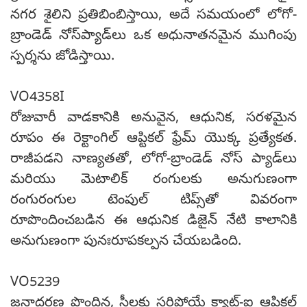
నగర శైలిని ప్రతిబింబిస్తాయి, అదే సమయంలో లోగో-
బ్రాండెడ్ నోస్‌ప్యాడ్‌లు ఒక అధునాతనమైన ముగింపు
స్పర్శను జోడిస్తాయి.
VO4358I
రోజువారీ వాడకానికి అనువైన, ఆధునిక, సరళమైన
రూపం ఈ రెక్టాంగిల్ ఆప్టికల్ ఫ్రేమ్ యొక్క ప్రత్యేకత.
రాజీపడని నాణ్యతతో, లోగో-బ్రాండెడ్ నోస్‌ ప్యాడ్‌లు
మరియు మెటాలిక్ రంగులకు అనుగుణంగా
రంగురంగుల టెంపుల్ టిప్స్‌తో వివరంగా
రూపొందించబడిన ఈ ఆధునిక డిజైన్ నేటి కాలానికి
అనుగుణంగా పునఃరూపకల్పన చేయబడింది.
VO5239
జనాదరణ పొందిన, స్త్రీలకు సరిపోయే క్యాట్-ఐ ఆప్టికల్