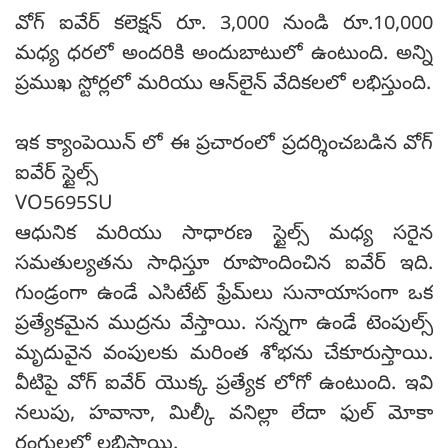
వోగ్ ఐవేర్ కలెక్షన్ రూ. 3,000 నుండి రూ.10,000
మధ్య ధరలో అందరికి అందుబాటులో ఉంటుంది. అన్ని
ప్రముఖ స్టోర్లలో మరియు ఆన్‌లైన్ వేదికలలో లభిస్తుంది.
ఇక క్యాంపెయిన్ లో ఈ ప్రచారంలో ప్రదర్శించబడిన వోగ్
ఐవేర్ స్టైల్స్
VO5695SU
ఆధునిక మరియు సాధారణ స్టైల్స్ మధ్య సరైన
సమతుల్యతను సాధిస్తూ రూపొందించిన ఐవేర్ ఇది.
గుండ్రంగా ఉండే ఎసిటేట్ ఫ్రేమ్‌లు సునాయాసంగా ఒక
ప్రత్యేకమైన ముద్రను వేస్తాయి. సన్నగా ఉండే టెంపుల్స్
మృదువైన వంపులకు మరింత శోభను చేకూరుస్తాయి.
వీటిపై వోగ్ ఐవేర్ యొక్క ప్రత్యేక లోగో ఉంటుంది. ఇవి
నలుపు, హవానా, మిల్కీ వనిల్లా లేదా ఫుల్ మోకా
రంగులలో లభిస్తాయి.