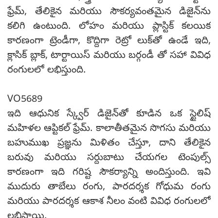
ఫ్రేమ్, తేలికైన మరియు సౌకర్యవంతమైన డిజైన్‌ను
కలిగి ఉంటుంది. లోహం మరియు ప్లాస్టిక్ కలయిక
కారణంగా ట్రెండీగా, కొద్దిగా రెట్రో లుక్‌తో ఉండే ఇది,
క్లాసిక్ బ్లాక్, టార్టాయిస్ మరియు బర్గండీ తో సహా వివిధ
రంగులలో లభిస్తుంది.
VO5689
ఇది ఆధునిక స్క్వేర్ డిజైన్‌తో కూడిన ఒక స్టైలిష్
మహిళల ఆప్టికల్ ఫ్రేమ్. కాలాతీతమైన సొగసు మరియు
బహుముఖ ప్రజ్ఞను మిళితం చేస్తూ, దాని తేలికైన
బరువు మరియు సర్దుబాటు చేయగల టెంపుల్స్
కారణంగా ఇది గరిష్ట సౌకర్యాన్ని అందిస్తుంది. ఇవి
ముదురు తాబేలు రంగు, పారదర్శక గోధుమ రంగు
మరియు పారదర్శక ఆకాశ నీలం వంటి వివిధ రంగులలో
లభిస్తాయి.