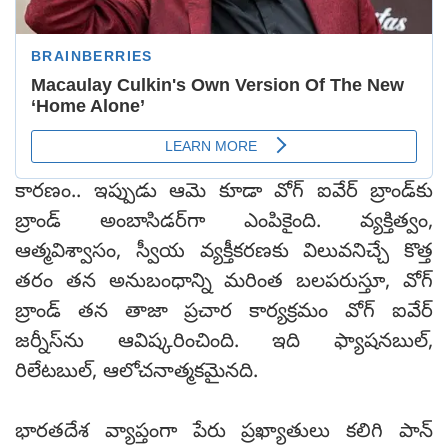
కారణం.. ఇప్పుడు ఆమె కూడా వోగ్ ఐవేర్ బ్రాండ్‌కు
బ్రాండ్ అంబాసిడర్‌గా ఎంపికైంది. వ్యక్తిత్వం,
ఆత్మవిశ్వాసం, స్వీయ వ్యక్తీకరణకు విలువనిచ్చే కొత్త
తరం తన అనుబంధాన్ని మరింత బలపరుస్తూ, వోగ్
బ్రాండ్ తన తాజా ప్రచార కార్యక్రమం వోగ్ ఐవేర్
జర్నీస్‌ను ఆవిష్కరించింది. ఇది ఫ్యాషనబుల్,
రిలేటబుల్, ఆలోచనాత్మకమైనది.
భారతదేశ వ్యాప్తంగా పేరు ప్రఖ్యాతులు కలిగి పాన్