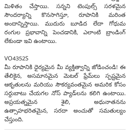
మిళితం చేస్తాయి. సన్నని టెంపుల్స్ సరళమైన
సౌందర్యాన్ని కొనసాగిస్తూ, రూపానికి మరింత
అందాన్నిస్తాయి. ముదురు బూడిద లేదా గోధుమ
రంగుల ప్రభావాన్ని పెంచడానికి, ఎలాంటి బ్రాండింగ్
లేకుండా ఇవి ఉంటాయి.
VO4352S
మీ రూపానికి ధైర్యమైన మీ వ్యక్తిత్వాన్ని జోడించండి! ఈ
తేలికైన, అసమానమైన మెటల్ ఫ్రేమ్‌లు స్పష్టమైన
ఆకృతులను మరియు సౌకర్యవంతమైన అమరిక కోసం
సర్దుబాటు చేయగల నోస్ ప్యాడ్‌లను కలిగి ఉంటాయి.
అప్రయత్నమైన శైలి, అధునాతనను
ఉత్సాహభరితమైన, సరదా అంచుతో సమతుల్యం
చేస్తుంది.