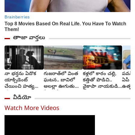
తాాజా వార్తలు
నా భర్తను ఏదొక
గుజరాత్‌లో వింత
కళ్లలో కారం చల్లి,
పవన్ 
యాక్సిడెంట్
ఘటన.. బావిలో
కత్తితో పొడిచి..
ఏపీ హ
చేయించి హత్య
అలల్లా ఊగుతున్న
వైకాపా నాయకుడి
ఉత్పత
చేయి: ప్రియుడికి
నీరు.. వీడియో
హత్య
క్యూఆర
వీడియో
వివాహిత మెసేజ్
వైరల్ (video)
Watch More Videos