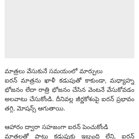
మాత్రలు వేసుకునే సమయంలో మార్పులు
ఐరన్ మాత్రను ఖాళీ కడుపుతో కాకుండా, మధ్యాహ్న
భోజనం లేదా రాత్రి భోజనం చేసిన వెంటనే వేసుకోవడం
అలవాటు చేసుకోండి. దీనివల్ల జీర్ణకోశంపై ఐరన్ ప్రభావం
తగ్గి, మోషన్స్ ఆగుతాయి.
ఆహారం ద్వారా సహజంగా ఐరన్ పెంచుకోండి
మాత్రలతో పాటు కడుపుకు ఇబ్బంది లేని, ఐరన్