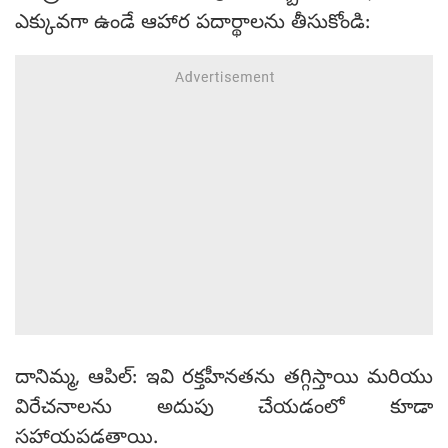
ఎక్కువగా ఉండే ఆహార పదార్థాలను తీసుకోండి:
దానిమ్మ, ఆపిల్: ఇవి రక్తహీనతను తగ్గిస్తాయి మరియు
విరేచనాలను అదుపు చేయడంలో కూడా
సహాయపడతాయి.