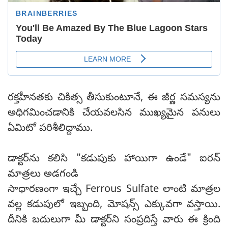
రక్తహీనతకు చికిత్స తీసుకుంటూనే, ఈ జీర్ణ సమస్యను
అధిగమించడానికి చేయవలసిన ముఖ్యమైన పనులు
ఏమిటో పరిశీలిద్దాము.
డాక్టర్‌ను కలిసి "కడుపుకు హాయిగా ఉండే" ఐరన్
మాత్రలు అడగండి
సాధారణంగా ఇచ్చే Ferrous Sulfate లాంటి మాత్రల
వల్ల కడుపులో ఇబ్బంది, మోషన్స్ ఎక్కువగా వస్తాయి.
దీనికి బదులుగా మీ డాక్టర్‌ని సంప్రదిస్తే వారు ఈ క్రింది