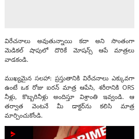
విరేచనాలు అవుతున్నాయి కదా అని సొంతంగా
మెడికల్ షాపులో దొరికే మోషన్స్ ఆపే మాత్రలు
వాడకండి.
ముఖ్యమైన సలహా: ప్రస్తుతానికి విరేచనాలు ఎక్కువగా
ఉంటే ఒక రోజు ఐరన్ మాత్ర ఆపేసి, శరీరానికి ORS
నీళ్లు, కొబ్బరినీళ్లు అందిస్తూ విశ్రాంతి ఇవ్వండి. ఆ
తర్వాత వెంటనే మీ డాక్టర్‌ను కలిసి మాత్ర
మార్పించుకోండి.