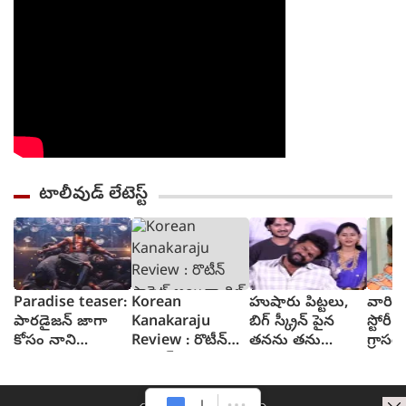
టాలీవుడ్ లేటెస్ట్
Paradise teaser:
Korean
హుషారు పిట్టలు,
వారి వల
పారడైజన్ జాగా
Kanakaraju
బిగ్ స్క్రీన్ పైన
స్టోరీ 
కోసం నాని
Review : రొటీన్
తనను తను
గ్రాసర్
రక్తపాతం స్రుష్టించిన
ఫార్మెట్ అయినా
చూసుకుని చెంప
సాయి 
టీజర్ వచ్చేసింది
థ్రిల్ కలిగించే కథగా
పగలగొట్టుకున్న
కొరియన్ కనకరాజు
నటుడు, వీడియో