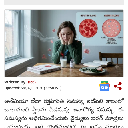
Written By:
జయ
Updated:
Sat, 4 Jul 2026 (22:58 IST)
అనేమియా లేదా రక్తహీనత సమస్య ఇటీవలి కాలంలో
చాలామంది స్త్రీలను పీడిస్తున్న అనారోగ్య సమస్య. ఈ
సమస్యను అధిగమించేందుకు వైద్యులు ఐరన్ మాత్రలు
రాస్తుంటారు. ఐతే కొంతమందిలో ఈ ఐరన్ మాత్రలు