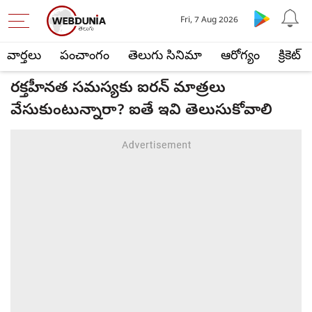
Fri, 7 Aug 2026
వార్తలు
పంచాంగం
తెలుగు సినిమా
ఆరోగ్యం
క్రికెట్
రక్తహీనత సమస్యకు ఐరన్ మాత్రలు
వేసుకుంటున్నారా? ఐతే ఇవి తెలుసుకోవాలి