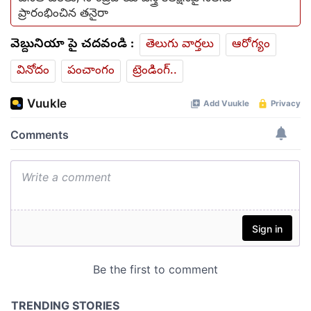
ప్రారంభించిన తనైరా
వెబ్దునియా పై చదవండి :
తెలుగు వార్తలు
ఆరోగ్యం
వినోదం
పంచాంగం
ట్రెండింగ్..