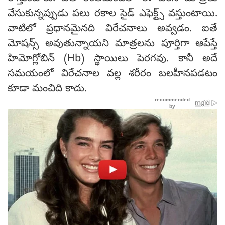
వేసుకున్నప్పుడు పలు రకాల సైడ్ ఎఫెక్ట్స్ వస్తుంటాయి.
వాటిలో ప్రధానమైనది విరేచనాలు అవ్వడం. ఐతే
మోషన్స్ అవుతున్నాయని మాత్రలను పూర్తిగా ఆపేస్తే
హిమోగ్లోబిన్ (Hb) స్థాయిలు పెరగవు. కానీ అదే
సమయంలో విరేచనాల వల్ల శరీరం బలహీనపడటం
కూడా మంచిది కాదు.