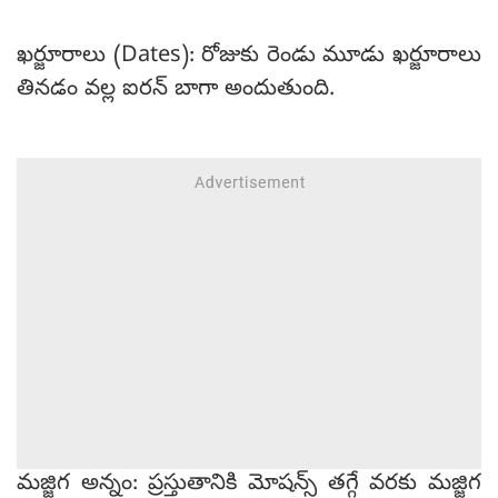
ఖర్జూరాలు (Dates): రోజుకు రెండు మూడు ఖర్జూరాలు
తినడం వల్ల ఐరన్ బాగా అందుతుంది.
మజ్జిగ అన్నం: ప్రస్తుతానికి మోషన్స్ తగ్గే వరకు మజ్జిగ