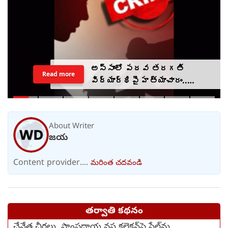
అస్సాంలో పదవ తరగతి
Read more
విద్యార్థిపై హత్యాచారం..
ఫంక్షన్‌కు వెళ్లిన తల్లి..
మంచంపై విగతజీవిగా..?
About Writer
జయ
Content provider....
మరింత చదవండి
తర్వాతి కథనం
చేనేత చీరలు, సాంప్రదాయ వస్త్ర కలెక్షన్‌పై సేల్‌ను