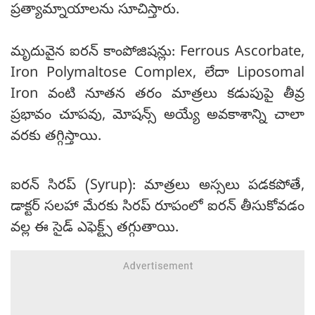
ప్రత్యామ్నాయాలను సూచిస్తారు.
మృదువైన ఐరన్ కాంపోజిషన్లు: Ferrous Ascorbate,
Iron Polymaltose Complex, లేదా Liposomal
Iron వంటి నూతన తరం మాత్రలు కడుపుపై తీవ్ర
ప్రభావం చూపవు, మోషన్స్ అయ్యే అవకాశాన్ని చాలా
వరకు తగ్గిస్తాయి.
ఐరన్ సిరప్ (Syrup): మాత్రలు అస్సలు పడకపోతే,
డాక్టర్ సలహా మేరకు సిరప్ రూపంలో ఐరన్ తీసుకోవడం
వల్ల ఈ సైడ్ ఎఫెక్ట్స్ తగ్గుతాయి.