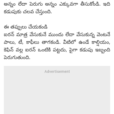
అన్నం లేదా పెరుగు అన్నం ఎక్కువగా తీసుకోండి. ఇది
కడుపుకు చలవ చేస్తుంది.
ఈ తప్పులు చేయకండి
ఐరన్ మాత్ర వేసుకునే ముందు లేదా వేసుకున్న వెంటనే
పాలు, టీ, కాఫీలు తాగకండి. వీటిలో ఉండే కాల్షియం,
కెఫిన్ వల్ల ఐరన్ ఒంటికి పట్టదు, పైగా కడుపు ఇబ్బంది
పెరుగుతుంది.