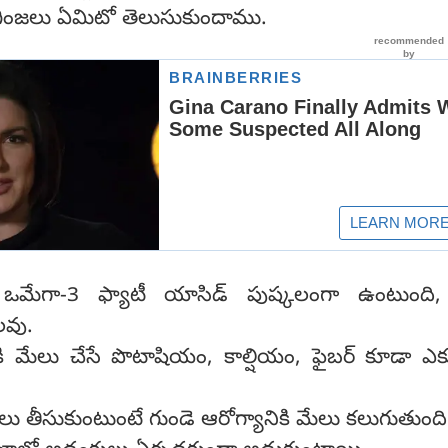
గింజలు ఏమిటో తెలుసుకుందాము.
 ఒమేగా-3 ఫ్యాటీ యాసిడ్‌ పుష్కలంగా ఉంటుంది,
గలవు.
ెకి మేలు చేసే పొటాషియం, కాల్షియం, ఫైబర్ కూడా ఎక
నాలు తీసుకుంటుంటే గుండె ఆరోగ్యానికి మేలు కలుగుతుంది