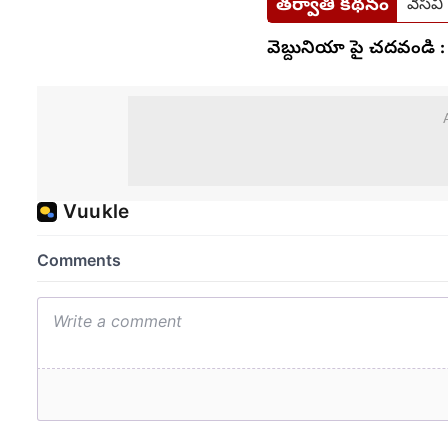
తర్వాతి కథనం
వేసవి
వెబ్దునియా పై చదవండి :