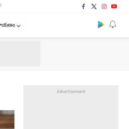
ી
Follow us
ేమాయణం