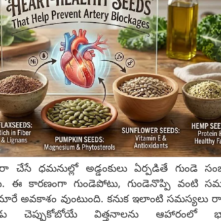
సరఫరా చేసే ధమనుల్లో అడ్డంకులు ఏర్పడితే గుండె స
యి. ఈ కారణంగా గుండెపోటు, గుండెనొప్పి వంటి సమ
గా మారే అవకాశం వుంటుంది. కనుక ఇలాంటి సమస్యలు ర
ుడు చెప్పుకోబోయే విత్తనాలను ఆహారంలో భ