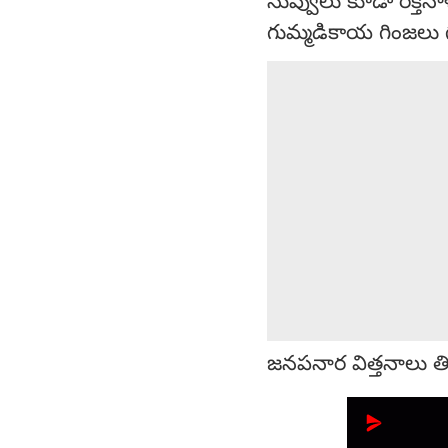
నువ్వులు కూడా రక్తనా
గుమ్మడికాయ గింజలు గ
జనపనార విత్తనాలు త