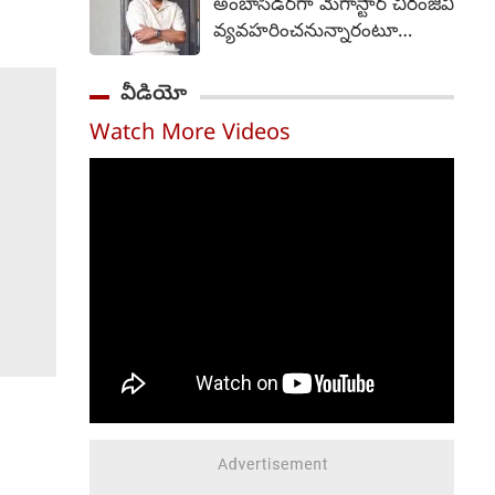
అంబాసిడర్‌గా మెగాస్టార్ చిరంజీవి
ప్రారంభించేందుకు సంబంధించిన
వ్యవహరించనున్నారంటూ
షెడ్యూల్‌కు ముఖ్యమంత్రి
వస్తున్న వార్తలను ఆయన బృందం
ఆమోదం తెలిపారని
తీవ్రంగా ఖండించింది. "ఈ
వీడియో
నీటిపారుదల, పౌర సరఫరాల
వార్తలు అవాస్తవం,
శాఖ మంత్రి ఎన్. ఉత్తమ్ కుమార్
Watch More Videos
నిరాధారమైనవి" అని పేర్కొన్న ఆ
రెడ్డి ఒక అధికారిక ప్రకటనలో
బృందం, ధృవీకరించని
తెలిపారు. సంగారెడ్డిలో రాష్ట్ర
సమాచారాన్ని ప్రచారం చేయవద్దని
స్థాయి ప్రారంభోత్సవ కార్యక్రమం
మీడియాను కోరింది. గత రెండు
జరగనుండగా, అక్కడ
రోజులుగా ఆయనకు
ముఖ్యమంత్రి స్వయంగా కొత్త
సంబంధించిన వార్తలు ప్రచారంలో
రేషన్ కార్డుల పంపిణీని
ఉన్నాయి, వాటిని
లాంఛనంగా ప్రారంభిస్తారు. అదే
ఖండిస్తున్నామని మెగాస్టార్
సమయంలో, తెలంగాణ
బృందం వెల్లడించింది.
వ్యాప్తంగా ఉన్న మొత్తం 119
అంతకుముందు, చిరంజీవి రాష్ట్ర
అసెంబ్లీ నియోజకవర్గాల్లో ఇలాంటి
అధికారిక బ్రాండ్ అంబాసిడర్‌గా
పంపిణీ కార్యక్రమాలను
నియమించే విషయాన్ని
నిర్వహిస్తారు.
ఆంధ్రప్రదేశ్ ప్రభుత్వం
పరిశీలిస్తోందని వార్తలు వచ్చాయి.