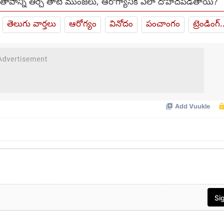
 తాపాన్ని తీర్చే తాటి ముంజలు, ఆరోగ్యానికి ఎలా దోహదపడతాయి?
తెలుగు వార్తలు
ఆరోగ్యం
వినోదం
పంచాంగం
ట్రెండింగ్.