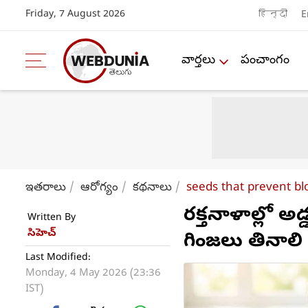
Friday, 7 August 2026
हिन्दी
E
వార్తలు
పంచాంగం
ఇతరాలు
ఆరోగ్యం
కథనాలు
seeds that prevent blo
రక్తనాళాల్లో 
Written By
సిహెచ్
గింజలు తినాలి
Last Modified:
Monday, 4 May 2026 (23:36
IST)