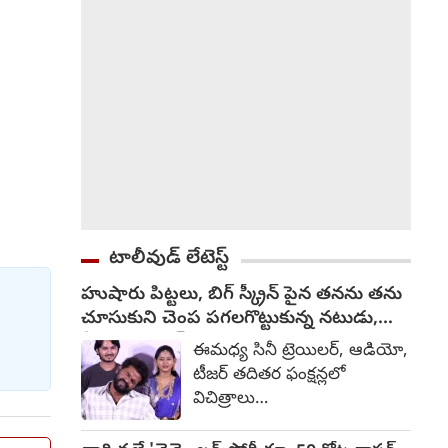
దీనిపై ఇంకా ఎటువంటి అధికారిక
ప్రకటన వెలువడనప్పటికీ, చర్చలు
తుది దశలో ఉన్నట్లు టాక్
వచ్చింది.
టాలీవుడ్ లేటెస్ట్
హుషారు పిట్టలు, బిగ్ స్క్రీన్ పైన తనను తను
చూసుకుని చెంప పగలగొట్టుకున్న నటుడు,
వీడియో వైరల్
ఈమధ్య సినీ ట్రెయిలర్, ఆడియో,
టీజర్ తదితర ఫంక్షన్లలో
విచిత్రాలు
చోటుచేసుకుంటున్నాయి.
కొంతమంది దుస్తులు గురించి