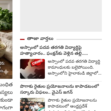
తాాజా వార్తలు
అస్సాంలో పదవ తరగతి విద్యార్థిపై
హత్యాచారం.. ఫంక్షన్‌కు వెళ్లిన తల్లి..
మంచంపై విగతజీవిగా..?
అస్సాంలో పదవ తరగతి విద్యార్థి
కామాంధులకు బలైపోయింది.
అస్సాంలోని హైలాకండి జిల్లాలో
పదవ తరగతి చదువుతున్న 15
ంబంధిత
ఏళ్ల బాలికపై సామూహిక
పొగాకు రైతుల ప్రయోజనాలను కాపాడటంలో
అత్యాచారం, హత్యకు
స్యలు
సర్కారు విఫలం.. వైఎస్ జగన్
సంబంధించి ఒక మైనర్‌తో సహా
ాకుండా
పొగాకు రైతుల ప్రయోజనాలను
ముగ్గురిని అరెస్టు చేసినట్లు
కాపాడటంలో ఆంధ్రప్రదేశ్
ాగంగా
పోలీసులు తెలిపారు. ఆగస్టు 1