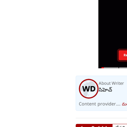
R
About Writer
సిహెచ్
Content provider....
మర