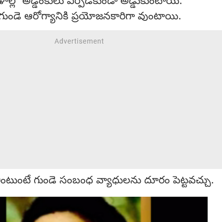
ళాల్లో అడ్డంకులు ఏర్పడకుండా అడ్డుకుంటాయి.
ుండె ఆరోగ్యానికి ప్రయోజనకారిగా వుంటాయి.
ింటుంటే గుండె సంబంధ వ్యాధులను దూరం పెట్టవచ్చు.