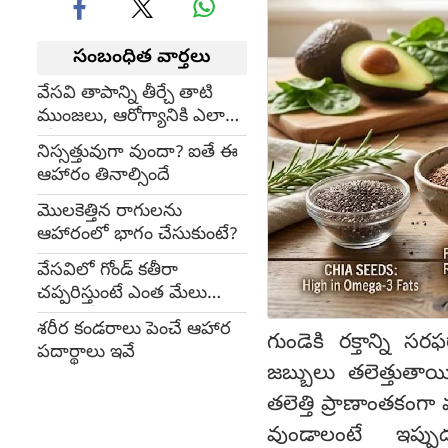
సంబంధిత వార్తలు
వేసవి తాపాన్ని తీర్చే తాటి
ముంజలు, ఆరోగ్యానికి ఎలా
దోహదపడతాయి?
నిస్సత్తువుగా వుందా? ఐతే ఈ
ఆహారం తినాల్సిందే
మొలకెత్తిన రాగులను
ఆహారంలో భాగం చేసుకుంటే?
వేసవిలో గోండ్ కతీరా
చప్పరిస్తుంటే ఎంత మేలు
చేస్తుందో తెలుసా?
శరీర కండరాలు పెంచే ఆహార
గుండెకి రక్తాన్ని 
పదార్థాలు ఇవే
జబ్బులు తలెత్తుతా
తలెత్తి ప్రాణాంతకం
వుండాలంటే ఇప్ప