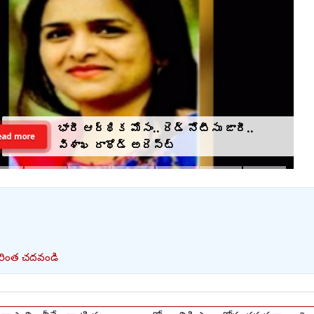
భారీ ఆర్థిక మోసం.. రెడ్ నోటీసు జారీ..
ead more
విశాఖ రాథోడ్‌‌ అరెస్ట్
ింత చదవండి