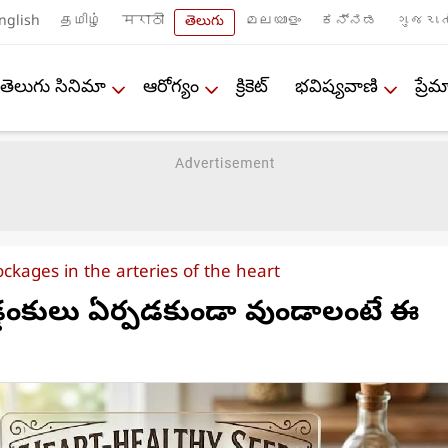
nglish
தமிழ்
मराठी
తెలుగు
മലയാളം
ಕನ್ನಡ
ગુજરાત
తెలుగు సినిమా
ఆరోగ్యం
క్రికెట్
భవిష్యవాణి
ప్ర
ckages in the arteries of the heart
అడ్డంకులు ఏర్పడకుండా వుండాలంటే ఈ