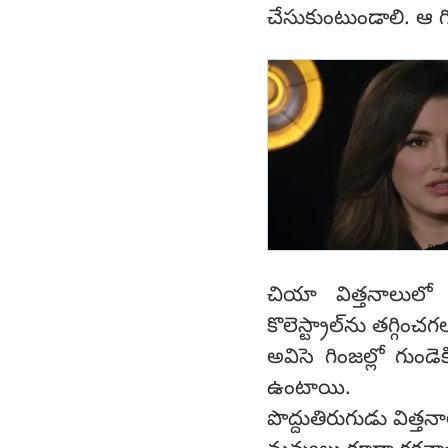
చేసుకుంటుండాలి. ఆ 
చియా విత్తనాలులో
కొలెస్ట్రాల్‌ను తగ్గించ
అవిసె గింజల్లో గుండ
ఉంటాయి.
పొద్దుతిరుగుడు విత్త