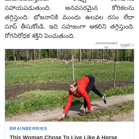
సహాయపడుతుంది. అనవసరమైన కోరికలను
తగ్గిస్తుంది. భోజనానికి ముందు ఉలవల రసం లేదా
సూప్ తీసుకోండి. ఇది సహజంగా ఆకలిని తగ్గిస్తుంది.
రోగనిరోధక శక్తిని పెంచుతుంది.