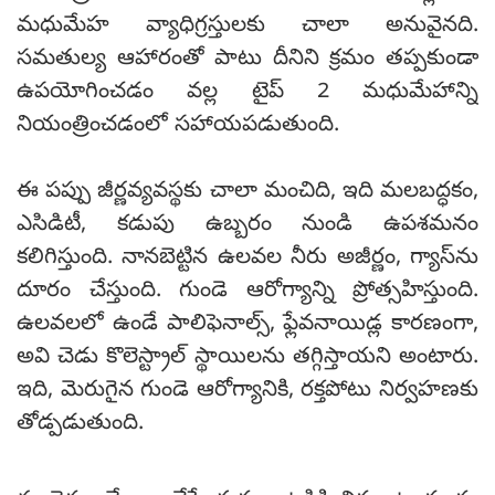
మధుమేహ వ్యాధిగ్రస్తులకు చాలా అనువైనది.
సమతుల్య ఆహారంతో పాటు దీనిని క్రమం తప్పకుండా
ఉపయోగించడం వల్ల టైప్ 2 మధుమేహాన్ని
నియంత్రించడంలో సహాయపడుతుంది.
ఈ పప్పు జీర్ణవ్యవస్థకు చాలా మంచిది, ఇది మలబద్ధకం,
ఎసిడిటీ, కడుపు ఉబ్బరం నుండి ఉపశమనం
కలిగిస్తుంది. నానబెట్టిన ఉలవల నీరు అజీర్ణం, గ్యాస్‌ను‌
దూరం చేస్తుంది. గుండె ఆరోగ్యాన్ని ప్రోత్సహిస్తుంది.
ఉలవలలో ఉండే పాలిఫెనాల్స్, ఫ్లేవనాయిడ్ల కారణంగా,
అవి చెడు కొలెస్ట్రాల్ స్థాయిలను తగ్గిస్తాయని అంటారు.
ఇది, మెరుగైన గుండె ఆరోగ్యానికి, రక్తపోటు నిర్వహణకు
తోడ్పడుతుంది.