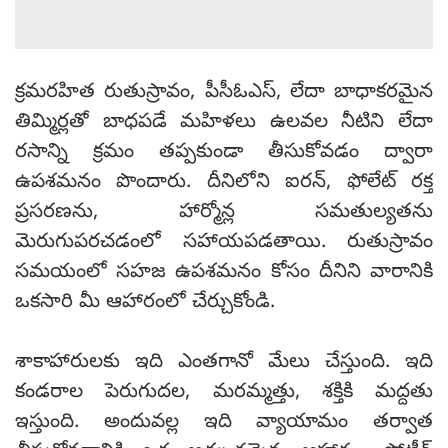
క్రమరహిత రుతుస్రావం, పీసీఓఎస్, లేదా బాధాకరమైన
తిమ్మిర్లతో బాధపడే మహిళలు ఉలవల నీటిని లేదా
రసాన్ని క్రమం తప్పకుండా తీసుకోవడం ద్వారా
ఉపశమనం పొందారు. దీనిలోని ఐరన్, ఫోలేట్ రక్త
ప్రసరణను, హార్మోన్ల సమతుల్యతను
మెరుగుపరచడంలో సహాయపడతాయి. రుతుస్రావం
సమయంలో సహజ ఉపశమనం కోసం దీనిని వారానికి
ఒకసారి మీ ఆహారంలో చేర్చుకోండి.
శాకాహారులకు ఇది ఎంతగానో మేలు చేస్తుంది. ఇది
కండరాల పెరుగుదల, మరమ్మత్తు, శక్తికి మద్దతు
ఇస్తుంది. అందువల్ల ఇది వ్యాయామం తర్వాత