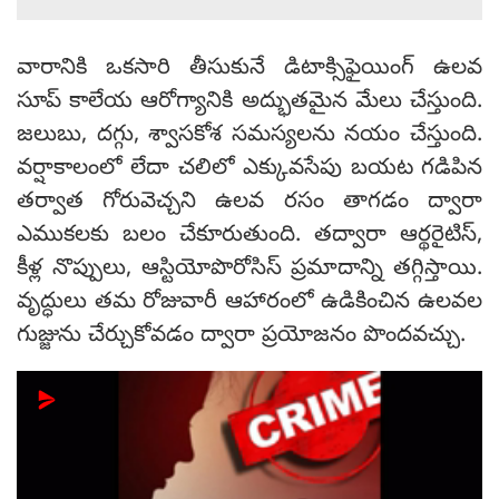
వారానికి ఒకసారి తీసుకునే డిటాక్సిఫైయింగ్ ఉలవ
సూప్ కాలేయ ఆరోగ్యానికి అద్భుతమైన మేలు చేస్తుంది.
జలుబు, దగ్గు, శ్వాసకోశ సమస్యలను నయం చేస్తుంది.
వర్షాకాలంలో లేదా చలిలో ఎక్కువసేపు బయట గడిపిన
తర్వాత గోరువెచ్చని ఉలవ రసం తాగడం ద్వారా
ఎముకలకు బలం చేకూరుతుంది. తద్వారా ఆర్థరైటిస్,
కీళ్ల నొప్పులు, ఆస్టియోపొరోసిస్ ప్రమాదాన్ని తగ్గిస్తాయి.
వృద్ధులు తమ రోజువారీ ఆహారంలో ఉడికించిన ఉలవల
గుజ్జును చేర్చుకోవడం ద్వారా ప్రయోజనం పొందవచ్చు.