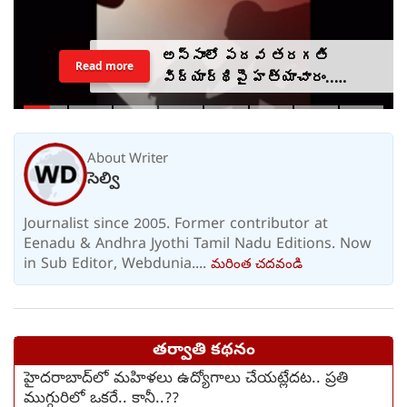
అస్సాంలో పదవ తరగతి
Read more
విద్యార్థిపై హత్యాచారం..
ఫంక్షన్‌కు వెళ్లిన తల్లి..
మంచంపై విగతజీవిగా..?
About Writer
సెల్వి
Journalist since 2005. Former contributor at
Eenadu & Andhra Jyothi Tamil Nadu Editions. Now
in Sub Editor, Webdunia....
మరింత చదవండి
తర్వాతి కథనం
హైదరాబాద్‌లో మహిళలు ఉద్యోగాలు చేయట్లేదట.. ప్రతి
ముగ్గురిలో ఒకరే.. కానీ..??