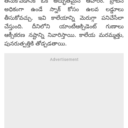
తీసుకోవడానికి ఒక అద్భుతమైన ఆహారం. ప్రోటీన్
అధికంగా ఉండే స్నాక్ కోసం ఉలవ లడ్డూలు
తీసుకోవచ్చు. ఇవి కాలేయాన్ని మెరుగ్గా పనిచేసేలా
చేస్తుంది. దీనిలోని యాంటీఆక్సిడెంట్ గుణాలు
ఆక్సీకరణ నష్టాన్ని నివారిస్తాయి. కాలేయ మరమ్మత్తు,
పునరుత్పత్తికి తోడ్పడతాయి.