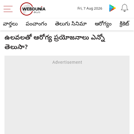
Fri, 7 Aug 2026
వార్తలు
పంచాంగం
తెలుగు సినిమా
ఆరోగ్యం
క్రికెట్
ఉలవలతో ఆరోగ్య ప్రయోజనాలు ఎన్నో
తెలుసా?