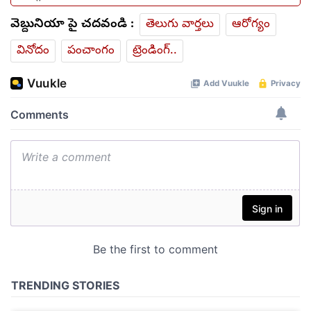
వెబ్దునియా పై చదవండి :
తెలుగు వార్తలు
ఆరోగ్యం
వినోదం
పంచాంగం
ట్రెండింగ్..