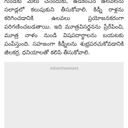
గుండెకు మేలు చేసేందుకు, ఉడికించిన ఉలవలను
సలాడ్లలో కలుపుకుని తీసుకోవాలి. కిడ్నీ రాళ్లను
కరిగించడానికి ఉలవలు ప్రయోజనకరంగా
పరిగణించబడతాయి. ఇది మూత్రవిసర్జనను ప్రేరేపించి,
మూత్ర నాళం నుండి విషపదార్థాలను బయటకు
పంపేస్తుంది. సహజంగా కిడ్నీలను శుభ్రపరచుకోవడానికి
జీలకర్ర, ధనియాలతో కలిపి తీసుకోవాలి.