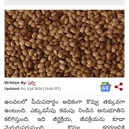
Written By:
సెల్వి
Updated:
Fri, 3 Jul 2026 (10:06 IST)
ఉలవలలో పీచుపదార్థం అధికంగా కొవ్వు తక్కువగా
ఉంటుంది. ఎక్కువసేపు కడుపు నిండిన అనుభూతిని
కలిగిస్తుంది. ఇది జీర్ణక్రియ, జీవక్రియను కూడా
మెరుగుపరుస్తుంది. కొవ్వు కరగడానికి