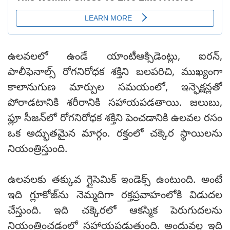
ఉలవలలో ఉండే యాంటీఆక్సిడెంట్లు, ఐరన్,
పాలీఫెనాల్స్ రోగనిరోధక శక్తిని బలపరిచి, ముఖ్యంగా
కాలానుగుణ మార్పుల సమయంలో, ఇన్ఫెక్షన్లతో
పోరాడటానికి శరీరానికి సహాయపడతాయి. జలుబు,
ఫ్లూ సీజన్‌లో రోగనిరోధక శక్తిని పెంచడానికి ఉలవల రసం
ఒక అద్భుతమైన మార్గం. రక్తంలో చక్కెర స్థాయిలను
నియంత్రిస్తుంది.
ఉలవలకు తక్కువ గ్లైసెమిక్ ఇండెక్స్ ఉంటుంది. అంటే
ఇది గ్లూకోజ్‌ను నెమ్మదిగా రక్తప్రవాహంలోకి విడుదల
చేస్తుంది. ఇది చక్కెరలో ఆకస్మిక పెరుగుదలను
నియంత్రించడంలో సహాయపడుతుంది. అందువల్ల ఇది