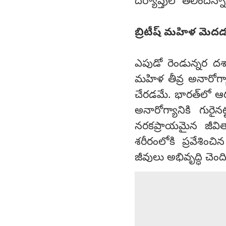
దర్యాప్తులో తేలిందన్న
బ్రిటీష్ మహిళ మెద
ఎపుడో రెండున్నర దశాబ్
మహిళ తీవ్ర అనారోగ్య
చేరడమే. భారత్‌లో ఆర
అనారోగ్యానికి గురైన
నరకప్రాయమైన జీవిత
శరీరంలోకి ప్రవేశి
జీవులు అభివృద్ధి చెంద