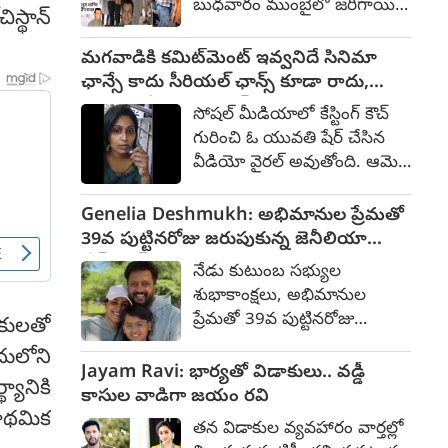
బుధవారం ముంబైలో జరిగాయి.
స్థాన్
రూపొందుతోందని తెలిసింది.
బ్లడ్ క్యాన్సర్‌తో పోరాడుతూ 74
ఇందులో పలు షేడ్స్ వున్న
ఏళ్ల వయసులో కన్నుమూసిన
మగవాడికి కమిట్‌మెంట్ ఇవ్వనిదే సినిమా
పాత్రను తను పోషిస్తున్నాడు.
ఆయనకు తుది
ఛాన్సే కాదు సీరియల్ ఛాన్స్ కూడా రాదు,
ప్రభాస్ కు తల్లిదండ్రులుగా మిథున్
నివాళులర్పించేందుకు సినీ
యువతి వీడియో వైరల్
చక్రవర్తి, జయప్రద నటిస్తున్నారు.
సోషల్ మీడియాలో కేస్టింగ్ కౌచ్
రంగానికి చెందిన పలువురు
గురించి ఓ యువతి షేర్ చేసిన
ప్రముఖులు హాజరయ్యారు. :
వీడియో వైరల్ అవుతోంది. ఆమె
అమీర్ ఖాన్, దర్శకుడు అశుతోష్
సెల్ఫీ వీడియోలో మాట్లాడుతూ...
గోవారికర్ నివాళులర్పించారు.
నేనేదో సోషల్ మీడియాలో
Genelia Deshmukh: అభిమానుల ప్రేమతో
ప్రదీప్ రావత్ కుటుంబ సభ్యులు,
వీడియోలు పెడుతుంటాను. ఆ
39వ పుట్టినరోజు జరుపుకున్న జెనీలియా
ప్రముఖులు హాజరయ్యారు.
వీడియోలు చూసి సినిమా ఆఫర్
దేశ్‌ముఖ్
నేడు కుటుంబ సభ్యుల
వుందని ఓ సినిమా కంపెనీవాళ్లు
శుభాకాంక్షలు, అభిమానుల
పిలిచారు. వాళ్లతో డిస్కషన్స్
ప్రేమతో 39వ పుట్టినరోజు
ికులతో
అంతా అయ్యాక చివరికి వాళ్లు
జరుపుకుంది జెనీలియా దేశ్‌ముఖ్.
చెప్పిందేమిటంటే... కమిట్మెంట్
ులోని
సునీల్ శెట్టి మరియు గీతా ఆర్ట్స్
Jayam Ravi: భార్యతో విడాకులు.. వడ్డీ
కావాలని. దాంతో ఆ అవకాశం
యానికి
వంటి ప్రముఖులు కూడా
కాసుల వాడిగా జయం రవి
వద్దని తిరిగి వచ్చేసాను. రెండోసారి
అభిమానులతో కలిసి ఆమెకు
రాథమిక
ఇంకొకరు సీరియల్లో అవకాశం
తన విడాకుల వ్యవహారం వార్తల్లో
హృదయపూర్వక శుభాకాంక్షలు