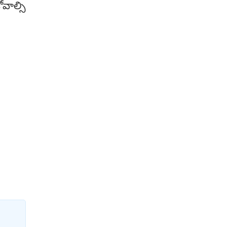
వాల్సి