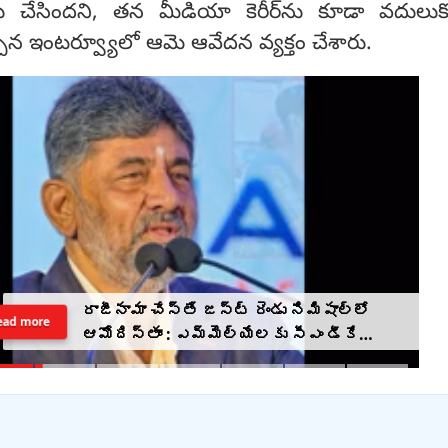
లు చేసిందని, తన మీడియా కెరీర్‌‍ను కూడా వదులుకో
చ్చిన ఇంటర్వ్యూలో ఆమె ఆవేదన వ్యక్తం చేశారు.
రాజీనామా చేస్తే జస్ట్ రెండు నిమిషాల్లో
ead more
ఆమోదిస్తాం : ఎమ్మెల్యేలకు సీఎం డీకే
హెచ్చరిక