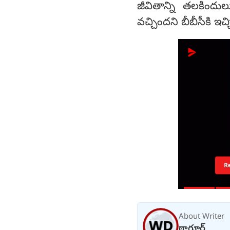
జీవితాన్ని తలకిందు
వచ్చిందని బీబీసీకి ఇ
R
About Writer
ఠాగూర్