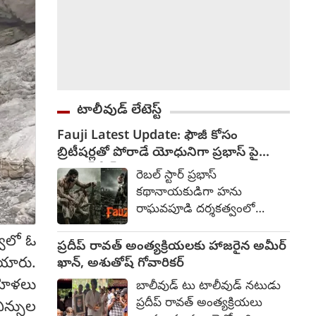
టాలీవుడ్ లేటెస్ట్
Fauji Latest Update: ఫౌజీ కోసం
బ్రిటీషర్లతో పోరాడే యోధునిగా ప్రభాస్ పై
యాక్షన్ సీన్స్
రెబల్ స్టార్ ప్రభాస్
కథానాయకుడిగా హను
రాఘవపూడి దర్శకత్వంలో
రూపొందుతోన్న చిత్రం ఫౌజీ.
వాలో ఓ
కొద్దిరోజులుగా హైదరాబాద్ లోని
ప్రదీప్ రావత్ అంత్యక్రియలకు హాజరైన అమీర్
కోకాపేటలో చిత్రీకరణ
యారు.
ఖాన్, అశుతోష్ గోవారికర్
జరుగుతోంది. భారతదేశానికి
హిళలు
బాలీవుడ్ టు టాలీవుడ్ నటుడు
స్వాంత్రత్యానికి పూర్వం ఓ
ప్రదీప్ రావత్ అంత్యక్రియలు
ిన్సుల
సైనికుడి గాధతో ఈ సినిమా