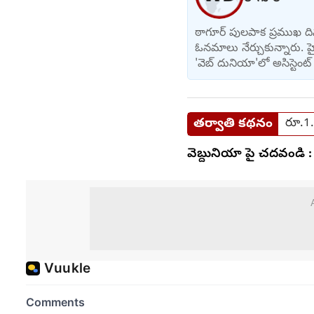
ఠాగూర్ పులపాక ప్రముఖ దిన
ఓనమాలు నేర్చుకున్నారు. హ
'వెబ్ దునియా'లో అసిస్టెంట్ 
తర్వాతి కథనం
రూ.1.9
వెబ్దునియా పై చదవండి :