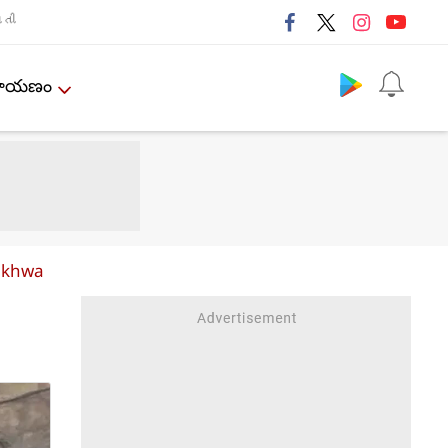
તી
Follow us
ేమాయణం
unkhwa