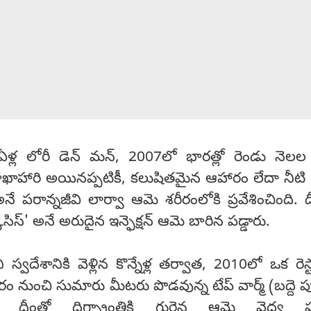
2 ఏళ్ల లోరీ డెన్ మన్, 2007లో భారత్లో రెండు నెల
ాఖాహారి అయినప్పటికీ, కలుషితమైన ఆహారం లేదా నీటి 
 పరాన్నజీవి లార్వా ఆమె శరీరంలోకి ప్రవేశించింది. దీ
కోసిస్' అనే అరుదైన ఇన్ఫెక్షన్ ఆమె బారిన పడ్డారు.
్వదేశానికి వెళ్లిన కొన్నేళ్ల తర్వాత, 2010లో ఒక రెస్ట
ం నుంచి సుమారు మీటరు పొడవున్న టేప్ వార్మ్ (బద్దె ప
 దీంతో దిగ్భ్రాంతికి గురైన ఆమె వైద్య పరీ