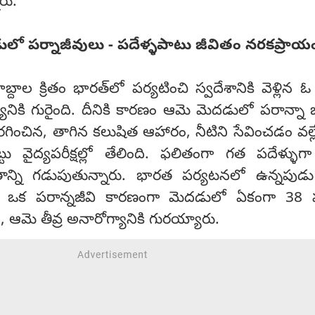
ారు.
డులో పర్నాజీవులు - పదేళ్ళపాటు జీవితం నరకప్రా
దాల క్రితం భారత్‌లో పర్యటించి స్వదేశానికి వెళ్లిన ఓ బ
ానికి గురైంది. దీనికి కారణం ఆమె మెదడులో పరాన్నా 
గించిన, తాగిన కలుషిత ఆహారం, నీటిని సేవించడం వల్
ట్టు వైద్యపరీక్షల్లో తేలింది. ఫలితంగా గత పదేళ్ళు
ాన్ని గడుపుతున్నారు. భారత పర్యటనలో ఉన్నపుడ
ంచిన ఒక పరాన్నజీవి కారణంగా మెదడులో ఏకంగా 38 
ి, ఆమె తీవ్ర అనారోగ్యానికి గురయ్యారు.