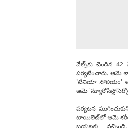
వేల్స్‌కు చెందిన 4
పర్యటించారు. ఆమె శ
'టీనియా సోలియం' అనే
ఆమె 'న్యూరోసిస్టోసెర్
పర్యటన ముగించుకుని స
టాయిలెట్‌లో ఆమె శరీర
బయటకు వచ్చింది.