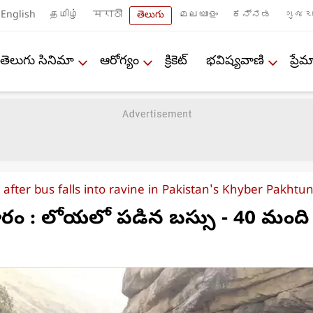
English
தமிழ்
मराठी
తెలుగు
മലയാളം
ಕನ್ನಡ
ગુજરા
తెలుగు సినిమా
ఆరోగ్యం
క్రికెట్
భవిష్యవాణి
ప్ర
d after bus falls into ravine in Pakistan's Khyber Pakht
 ఘోరం : లోయలో పడిన బస్సు - 40 మంది