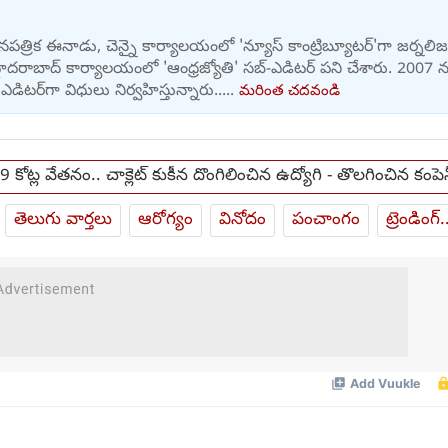
పత్రిక ఈనాడు, చెన్నై కార్యాలయంలో 'న్యూస్ కాంట్రిబ్యూటర్‌'గా జర్నలి
ైదరాబాద్ కార్యాలయంలో 'ఆంధ్రజ్యోతి' సబ్-ఎడిటర్ పని చేశారు. 2007 న
ఎడిటర్‌‌గా విధులు నిర్వహిస్తున్నారు.....
మరింత చదవండి
 కోట్ల వేతనం.. చాక్లెట్ కుకీన దొంగిలించిన ఉద్యోగి - తొలగించిన కంపె
తెలుగు వార్తలు
ఆరోగ్యం
వినోదం
పంచాంగం
ట్రెండింగ్.