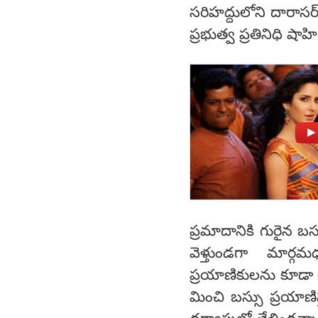
సరిహద్దులోని దారాసర
ప్రభుత్వ ప్రతినిధి షాహ
ప్రమాదానికి గురైన బస్
వెళ్తుండగా మార్గమ
ప్రయాణికులను కూడా ఈ 
మించి బస్సు ప్రయాణ