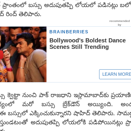
్ ప్రాంతంలో బస్సు అదుపుతప్పి లోయలో పడినట్లు బలోచి
ిద్ రింద్ తెలిపారు.
సు క్వెట్టా నుంచి పాక్ రాజధాని ఇస్లామాబాద్‌కు ప్రయాణ
ధ్యంలో మరో బస్సు బ్రేక్‌డౌన్‌ అయ్యింది. అంద
బస్సులో ఎక్కించుకున్నారని షాహిద్ తెలిపారు. సామర్థ్
ిస్తుండటంతో అదుపుతప్పి లోయలోకి పడిపోయినట్లు ప్