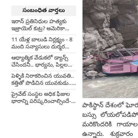
సంబంధిత వార్తలు
ఇరాన్ ప్రతినిధుల హత్యకు
ఇజ్రాయెల్ కుట్ర? అమెరికా
ఆందోళన
11 యేళ్ల బాలుడి నిర్లక్ష్యం - 8
మంది సన్యాసులు దుర్మరణం
(Video)
ఆధ్యాత్మిక వేడుకలో డ్యాన్స్
చేసిందనీ.. భార్యను, పిల్లలను
నరికి చంపేసిన భర్త
పెళ్ళికి నిరాకరించిన యువతి..
కత్తితో పొడిచిన యువకుడు..
చివరకు నాటు బాంబు పేలి...
ప్రైవేట్ సంస్థల అధిక ఫీజుల
భారాన్ని పరిష్కరించాల్సిందే-
పాకిస్థాన్ దేశంలో ఘో
నారా లోకేష్
బస్సు లోయలోపడిపో
మరికొందరికి గాయా
ఉన్నారు. శుక్రవారం 