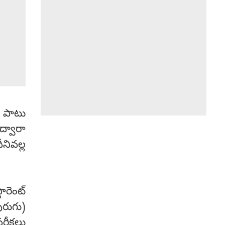
ల పాటు
ద్వారా
నివల్ల
ారెంట్
ురుగు)
క్షలు