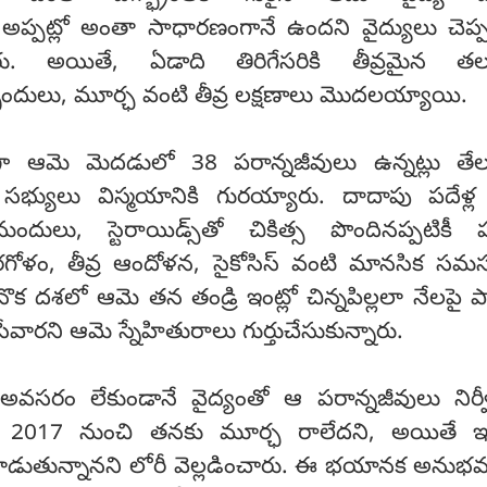
ీ, అప్పట్లో అంతా సాధారణంగానే ఉందని వైద్యులు చెప
ారు. అయితే, ఏడాది తిరిగేసరికి తీవ్రమైన తలనొ
దులు, మూర్ఛ వంటి తీవ్ర లక్షణాలు మొదలయ్యాయి.
ంచగా ఆమె మెదడులో 38 పరాన్నజీవులు ఉన్నట్లు తే
 సభ్యులు విస్మయానికి గురయ్యారు. దాదాపు పదేళ్
ందులు, స్టెరాయిడ్స్‌తో చికిత్స పొందినప్పటికీ 
ోళం, తీవ్ర ఆందోళన, సైకోసిస్ వంటి మానసిక సమస
క దశలో ఆమె తన తండ్రి ఇంట్లో చిన్నపిల్లలా నేలపై 
ేవారని ఆమె స్నేహితురాలు గుర్తుచేసుకున్నారు.
ిత్స అవసరం లేకుండానే వైద్యంతో ఆ పరాన్నజీవులు నిర్వ
ి. 2017 నుంచి తనకు మూర్ఛ రాలేదని, అయితే ఇప్
వాడుతున్నానని లోరీ వెల్లడించారు. ఈ భయానక అను