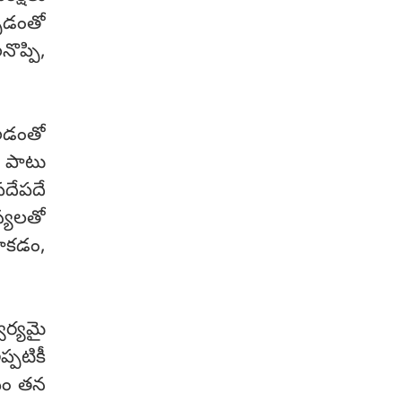
్పడంతో
ప్పి,
లడంతో
ల పాటు
పదేపదే
్యలతో
పాకడం,
ీర్యమై
పటికీ
భవం తన