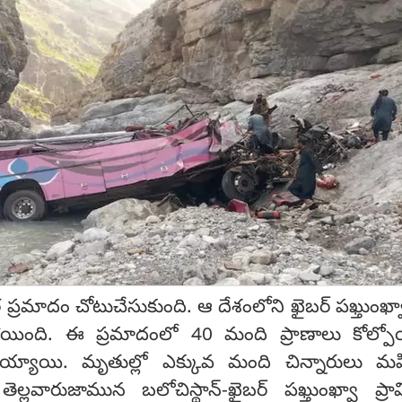
ర ప్రమాదం చోటుచేసుకుంది. ఆ దేశంలోని ఖైబర్ పఖ్తుంఖ్
యింది. ఈ ప్రమాదంలో 40 మంది ప్రాణాలు కోల్పో
లయ్యాయి. మృతుల్లో ఎక్కువ మంది చిన్నారులు మ
తెల్లవారుజామున బలోచిస్థాన్-ఖైబర్ పఖ్తుంఖ్వా ప్రావ