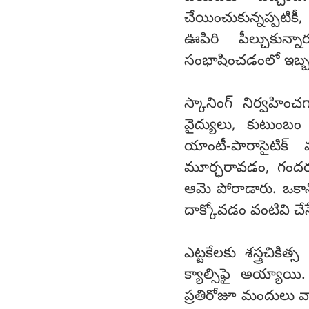
చేయించుకున్నప్పటిక
ఊపిరి పీల్చుకున్న
సంభాషించడంలో ఇబ్బం
స్కానింగ్ నిర్వహి
వైద్యులు, కుటుంబం
యాంటీ-పారాసైటిక్ మ
మూర్ఛరావడం, గందరగ
ఆమె పోరాడారు. ఒకానొ
దాక్కోవడం వంటివి చేస
ఎట్టకేలకు శస్త్రచిక
క్యాల్సిఫై అయ్యాయ
ప్రతిరోజూ మందులు 