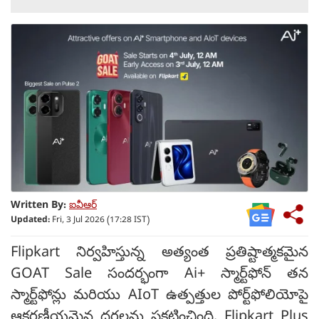
Written By:
ఐవీఆర్
Updated:
Fri, 3 Jul 2026 (17:28 IST)
Flipkart నిర్వహిస్తున్న అత్యంత ప్రతిష్టాత్మకమైన
GOAT Sale సందర్భంగా Ai+ స్మార్ట్‌ఫోన్ తన
స్మార్ట్‌ఫోన్లు మరియు AIoT ఉత్పత్తుల పోర్ట్‌ఫోలియోపై
ఆకర్షణీయమైన ధరలను ప్రకటించింది. Flipkart Plus