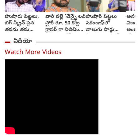
హుషారు పిట్టలు,
వారి వల్లే 'చెన్నై లవ్
హుషార్‌ పిట్టలు
అనకాప
బిగ్ స్క్రీన్ పైన
స్టోరీ రూ. 50 కోట్ల
సెకండాఫ్‌లో
విజయా
తనను తను
గ్రాసర్ గా నిలిచింది -
నాలుగు సార్లు
అంది
చూసుకుని చెంప
సాయి రాజేష్
ఏడ్చాను : చరణ్‌
కోరుకు
వీడియో
పగలగొట్టుకున్న
అర్జున్‌
సోనూ
నటుడు, వీడియో
Watch More Videos
వైరల్