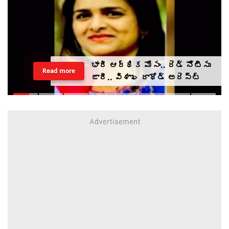
భారీ ఆర్థిక మోసం.. రెడ్ నోటీసు
Read more
జారీ.. విశాఖ రాథోడ్‌‌ అరెస్ట్