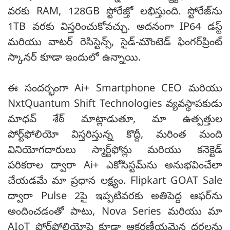
వరకు RAM, 128GB స్టోరేజ్తో లభిస్తుంది. స్టోరేజ్‌ను
1TB వరకు విస్తరించుకోవచ్చు. అదనంగా IP64 డస్ట్
మరియు వాటర్ రెసిస్టెన్స్, సైడ్-మౌంటెడ్ ఫింగర్‌ప్రింట్
స్కానర్ కూడా ఇందులో ఉన్నాయి.
ఈ సందర్భంగా Ai+ Smartphone CEO మరియు
NxtQuantum Shift Technologies వ్యవస్థాపకుడు
మాధవ్ శేఠ్ మాట్లాడుతూ, మా ఉత్పత్తుల
పోర్ట్‌ఫోలియో విస్తరిస్తున్న కొద్దీ, మరింత మంది
వినియోగదారులు స్మార్ట్‌ఫోన్లు మరియు కనెక్టెడ్
పరికరాల ద్వారా Ai+ ఎకోసిస్టమ్‌ను అనుభవించేలా
చేయడమే మా ప్రధాన లక్ష్యం. Flipkart GOAT Sale
ద్వారా Pulse 2పై ఇప్పటివరకు అతిపెద్ద ఆఫర్‌ను
అందించడంతో పాటు, Nova Series మరియు మా
AIoT పోర్ట్‌ఫోలియోపై కూడా ఆకర్షణీయమైన ధరలను