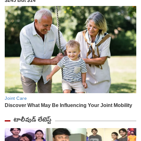
టాలీవుడ్ లేటెస్ట్