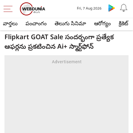
Fri, 7 Aug 2026
వార్తలు
పంచాంగం
తెలుగు సినిమా
ఆరోగ్యం
క్రికెట్
Flipkart GOAT Sale సందర్భంగా ప్రత్యేక
ఆఫర్లను ప్రకటించిన Ai+ స్మార్ట్‌ఫోన్