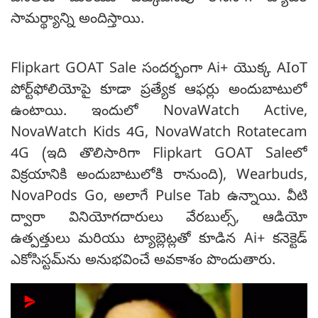
సామర్థ్యాన్ని అందిస్తాయి.
Flipkart GOAT Sale సందర్భంగా Ai+ యొక్క AIoT
పోర్ట్‌ఫోలియోపై కూడా ప్రత్యేక ఆఫర్లు అందుబాటులో
ఉంటాయి. ఇందులో NovaWatch Active,
NovaWatch Kids 4G, NovaWatch Rotatecam
4G (ఇది తొలిసారిగా Flipkart GOAT Saleలో
విక్రయానికి అందుబాటులోకి రానుంది), Wearbuds,
NovaPods Go, అలాగే Pulse Tab ఉన్నాయి. వీటి
ద్వారా వినియోగదారులు వేరబుల్స్, ఆడియో
ఉత్పత్తులు మరియు ట్యాబ్లెట్లతో కూడిన Ai+ కనెక్టెడ్
ఎకోసిస్టమ్‌ను అనుభవించే అవకాశం పొందుతారు.