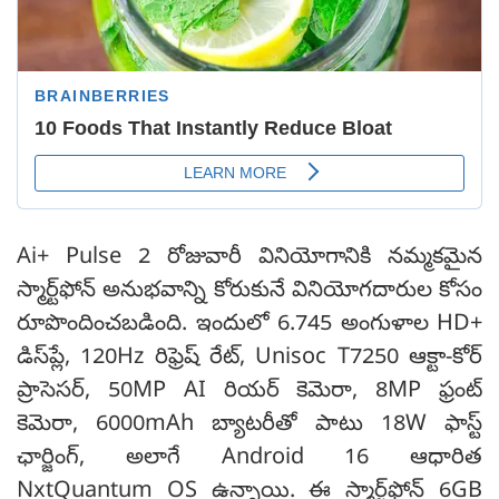
Ai+ Pulse 2 రోజువారీ వినియోగానికి నమ్మకమైన
స్మార్ట్‌ఫోన్ అనుభవాన్ని కోరుకునే వినియోగదారుల కోసం
రూపొందించబడింది. ఇందులో 6.745 అంగుళాల HD+
డిస్‌ప్లే, 120Hz రిఫ్రెష్ రేట్, Unisoc T7250 ఆక్టా-కోర్
ప్రాసెసర్, 50MP AI రియర్ కెమెరా, 8MP ఫ్రంట్
కెమెరా, 6000mAh బ్యాటరీతో పాటు 18W ఫాస్ట్
ఛార్జింగ్, అలాగే Android 16 ఆధారిత
NxtQuantum OS ఉన్నాయి. ఈ స్మార్ట్‌ఫోన్ 6GB