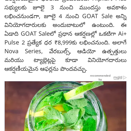
సభ్యులకు జూలై 3 నుంచి ముందస్తు అవకాశం
లభించనుండగా, జూలై 4 నుంచి GOAT Sale అన్ని
వినియోగదారులకు అందుబాటులో ఉంటుంది. ఈ
ఏడాది GOAT Saleలో ప్రధాన ఆకర్షణల్లో ఒకటిగా Ai+
Pulse 2 ప్రత్యేక ధర ₹8,999కు లభించనుంది. అలాగే
Nova Series, వేరబుల్స్, ఆడియో ఉత్పత్తులు
మరియు ట్యాబ్లెట్లపై కూడా వినియోగదారులు
ఆకర్షణీయమైన ఆఫర్లను పొందవచ్చు.