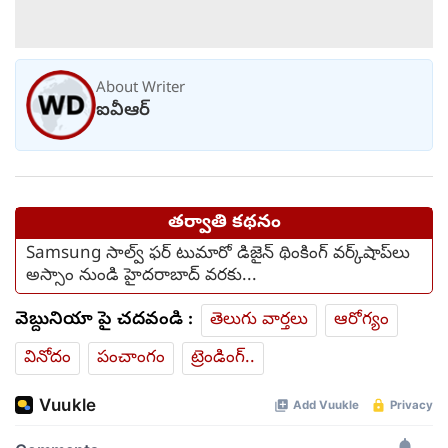
About Writer
ఐవీఆర్
తర్వాతి కథనం
Samsung సాల్వ్ ఫర్ టుమారో డిజైన్ థింకింగ్ వర్క్‌షాప్‌లు
అస్సాం నుండి హైదరాబాద్ వరకు...
వెబ్దునియా పై చదవండి :
తెలుగు వార్తలు
ఆరోగ్యం
వినోదం
పంచాంగం
ట్రెండింగ్..