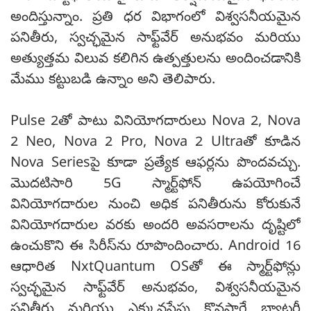
అందిస్తున్నాం. ప్రతి ధర విభాగంలో విశ్వసనీయమైన
పనితీరు, స్వచ్ఛమైన సాఫ్ట్‌వేర్ అనుభవం మరియు
అత్యుత్తమ విలువ కలిగిన ఉత్పత్తులను అందించడానికి
మేము కట్టుబడి ఉన్నాం అని తెలిపారు.
Pulse 2తో పాటు వినియోగదారులు Nova 2, Nova
2 Neo, Nova 2 Pro, Nova 2 Ultraతో కూడిన
Nova Seriesపై కూడా ప్రత్యేక ఆఫర్లను పొందవచ్చు.
మొదటిసారి 5G స్మార్ట్‌ఫోన్ ఉపయోగించే
వినియోగదారుల నుంచి అధిక పనితీరును కోరుకునే
వినియోగదారుల వరకు అందరి అవసరాలను దృష్టిలో
ఉంచుకొని ఈ సిరీస్‌ను రూపొందించారు. Android 16
ఆధారిత NxtQuantum OSతో ఈ స్మార్ట్‌ఫోన్లు
స్వచ్ఛమైన సాఫ్ట్‌వేర్ అనుభవం, విశ్వసనీయమైన
పనితీరు మరియు ఎక్కువసేపు కొనసాగే బ్యాటరీ