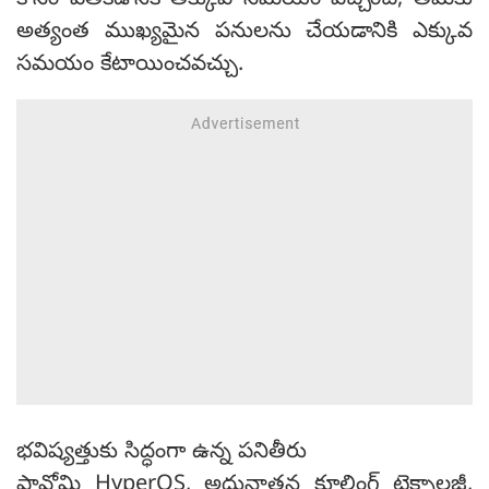
కోసం వెతకడానికి తక్కువ సమయం వెచ్చించి, తమకు
అత్యంత ముఖ్యమైన పనులను చేయడానికి ఎక్కువ
సమయం కేటాయించవచ్చు.
భవిష్యత్తుకు సిద్ధంగా ఉన్న పనితీరు
షావోమి HyperOS, అధునాతన కూలింగ్ టెక్నాలజీ,