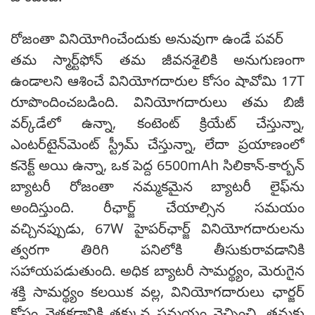
రోజంతా వినియోగించేందుకు అనువుగా ఉండే పవర్
తమ స్మార్ట్‌ఫోన్ తమ జీవనశైలికి అనుగుణంగా
ఉండాలని ఆశించే వినియోగదారుల కోసం షావోమి 17T
రూపొందించబడింది. వినియోగదారులు తమ బిజీ
వర్క్‌డేలో ఉన్నా, కంటెంట్ క్రియేట్ చేస్తున్నా,
ఎంటర్‌టైన్‌మెంట్ స్ట్రీమ్ చేస్తున్నా, లేదా ప్రయాణంలో
కనెక్ట్ అయి ఉన్నా, ఒక పెద్ద 6500mAh సిలికాన్-కార్బన్
బ్యాటరీ రోజంతా నమ్మకమైన బ్యాటరీ లైఫ్‌ను
అందిస్తుంది. రీఛార్జ్ చేయాల్సిన సమయం
వచ్చినప్పుడు, 67W హైపర్‌ఛార్జ్ వినియోగదారులను
త్వరగా తిరిగి పనిలోకి తీసుకురావడానికి
సహాయపడుతుంది. అధిక బ్యాటరీ సామర్థ్యం, మెరుగైన
శక్తి సామర్థ్యం కలయిక వల్ల, వినియోగదారులు ఛార్జర్