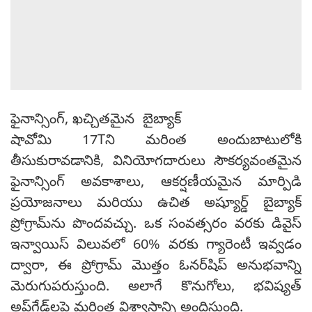
ఫైనాన్సింగ్, ఖచ్చితమైన బైబ్యాక్
షావోమి 17Tని మరింత అందుబాటులోకి
తీసుకురావడానికి, వినియోగదారులు సౌకర్యవంతమైన
ఫైనాన్సింగ్ అవకాశాలు, ఆకర్షణీయమైన మార్పిడి
ప్రయోజనాలు మరియు ఉచిత అష్యూర్డ్ బైబ్యాక్
ప్రోగ్రామ్‌ను పొందవచ్చు. ఒక సంవత్సరం వరకు డివైస్
ఇన్వాయిస్ విలువలో 60% వరకు గ్యారెంటీ ఇవ్వడం
ద్వారా, ఈ ప్రోగ్రామ్ మొత్తం ఓనర్‌షిప్ అనుభవాన్ని
మెరుగుపరుస్తుంది. అలాగే కొనుగోలు, భవిష్యత్
అప్‌గ్రేడ్‌లపై మరింత విశ్వాసాన్ని అందిస్తుంది.