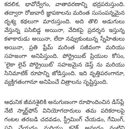
కదలిక, భావోద్వేగం, వాతావరణాన్ని భద్రపరుస్తుంది.
తద్వారా రోజువారీ జ్ఞాపకాలను మరింత సుసంపన్నమైన
దృశ్య కథలుగా మారుస్తుంది. అది తొలి అడుగులు
వేస్తున్న పసిబిడ్డ అయినా, వేదికపై ప్రదర్శన ఇస్తున్న
కళాకారుడు అయినా, లేదా నవ్వుకుంటున్న స్నేహితులు
అయినా, ప్రతి ఫ్రేమ్ మరింత సజీవంగా మరియు
సహజంగా అనిపిస్తుంది. పోర్ట్రెయిట్ ప్రియుల కోసం,
'లైకా లైవ్ పోర్ట్రెయిట్' సహజమైన డెప్త్ ను మరియు
సినిమాటిక్ రూపాన్ని జోడిస్తుంది. ఇది వృత్తిపరంగానూ,
వ్యక్తిగతంగానూ అనిపించే చిత్రాలను సృష్టిస్తుంది.
ఆధునిక జీవనశైలికి అనుగుణంగా రూపొందించిన డిస్‌ప్లే
నేటి స్మార్ట్‌ఫోన్ వినియోగదారులు తమ పరికరాలపై
గంటల తరబడి చదవడం, స్ట్రీమింగ్ చేయడం, గేమింగ్,
పని చేయడం మరియు కనెక్ట్ అవ్వడం వంటివి