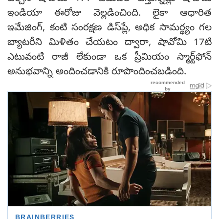
ఇండియా ఈరోజు వెల్లడించింది. లైకా ఆధారిత
ఇమేజింగ్, కంటి సంరక్షణ డిస్‌ప్లే, అధిక సామర్థ్యం గల
బ్యాటరీని మిళితం చేయటం ద్వారా, షావోమి 17టి
ఎటువంటి రాజీ లేకుండా ఒక ప్రీమియం స్మార్ట్‌ఫోన్
అనుభవాన్ని అందించడానికి రూపొందించబడింది.