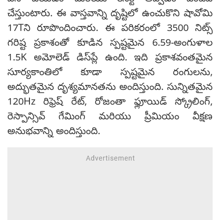
చేస్తుంటారు. ఈ వాస్తవాన్ని దృష్టిలో ఉంచుకొని షావోమి
17Tని రూపొందించారు. ఈ పరికరంలో 3500 నిట్స్
గరిష్ట ప్రకాశంతో కూడిన స్పష్టమైన 6.59-అంగుళాల
1.5K అమోలెడ్ డిస్‌ప్లే ఉంది. ఇది ప్రకాశవంతమైన
సూర్యకాంతిలో కూడా స్పష్టమైన రంగులను,
అద్భుతమైన దృశ్యమానతను అందిస్తుంది. సున్నితమైన
120Hz రిఫ్రెష్ రేట్, రోజంతా ఫ్లూయిడ్ స్క్రోలింగ్,
రెస్పాన్సివ్ గేమింగ్ మరియు ప్రీమియం వీక్షణ
అనుభవాన్ని అందిస్తుంది.