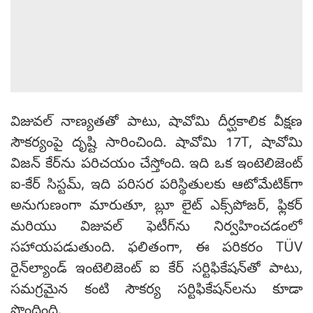
విజువల్ నాణ్యతతో పాటు, షావోమి దీర్ఘకాలిక వీక్షణ
సౌకర్యంపై దృష్టి సారించింది. షావోమి 17T, షావోమి
విజన్ కేర్‌ను పరిచయం చేస్తోంది. ఇది ఒక ఇంటెలిజెంట్
ఐ-కేర్ సిస్టమ్, ఇది పరిసర పరిస్థితులకు ఆటోమేటిక్‌గా
అనుగుణంగా మారుతూ, బ్లూ లైట్ ఎక్స్‌పోజర్, ఫ్లికర్
మరియు విజువల్ ఫెటీగ్‌ను నిర్వహించడంలో
సహాయపడుతుంది. ఫలితంగా, ఈ పరికరం TÜV
రైన్‌ల్యాండ్ ఇంటెలిజెంట్ ఐ కేర్ సర్టిఫికేషన్‌తో పాటు,
సమగ్రమైన కంటి సౌకర్య సర్టిఫికేషన్‌లను కూడా
పొందింది.