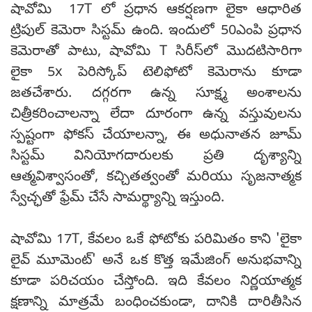
షావోమి 17T లో ప్రధాన ఆకర్షణగా లైకా ఆధారిత
ట్రిపుల్ కెమెరా సిస్టమ్ ఉంది. ఇందులో 50ఎంపి ప్రధాన
కెమెరాతో పాటు, షావోమి T సిరీస్‌లో మొదటిసారిగా
లైకా 5x పెరిస్కోప్ టెలిఫోటో కెమెరాను కూడా
జతచేశారు. దగ్గరగా ఉన్న సూక్ష్మ అంశాలను
చిత్రీకరించాలన్నా లేదా దూరంగా ఉన్న వస్తువులను
స్పష్టంగా ఫోకస్ చేయాలన్నా, ఈ అధునాతన జూమ్
సిస్టమ్ వినియోగదారులకు ప్రతి దృశ్యాన్ని
ఆత్మవిశ్వాసంతో, కచ్చితత్వంతో మరియు సృజనాత్మక
స్వేచ్ఛతో ఫ్రేమ్ చేసే సామర్థ్యాన్ని ఇస్తుంది.
షావోమి 17T, కేవలం ఒకే ఫోటోకు పరిమితం కాని 'లైకా
లైవ్ మూమెంట్' అనే ఒక కొత్త ఇమేజింగ్ అనుభవాన్ని
కూడా పరిచయం చేస్తోంది. ఇది కేవలం నిర్ణయాత్మక
క్షణాన్ని మాత్రమే బంధించకుండా, దానికి దారితీసిన