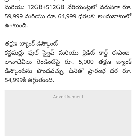
మరియు 12GB+512GB వేరియంట్లలో వరుసగా రూ.
59,999 మరియు రూ. 64,999 ధరలకు అందుబాటులో
ఉంటుంది.
తక్షణ బ్యాంక్ డిస్కౌంట్
కస్టమర్లు ఫుల్ స్వైప్ మరియు క్రెడిట్ కార్డ్ ఈఎంఐ
లావాదేవీలు రెండింటిపై రూ. 5,000 తక్షణ బ్యాంక్
డిస్కౌంట్‌ను పొందవచ్చు, దీనితో ప్రారంభ ధర రూ.
54,999కి తగ్గుతుంది.