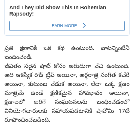
ప్రతి క్షణానికి ఒక కథ ఉంటుంది. వాటన్నింటినీ
బంధించండి.
జీవితం సరైన షాట్ కోసం అరుదుగా వేచి ఉంటుంది.
అది ఆకస్మిక రోడ్ ట్రిప్ అయినా, అర్ధరాత్రి సంగీత కచేరీ
అయినా, కుటుంబ వేడుక అయినా, లేదా ఒక్క క్షణం
మాత్రమే ఉండే క్షణికమైన హావభావం అయినా,
క్షణాలలో జరిగే సంఘటనలను బంధించడంలో
వినియోగదారులకు సహాయపడటానికి షావోమి 17టి
రూపొందించబడింది.