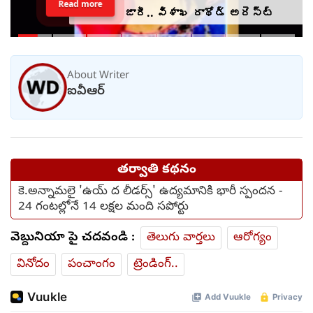
Read more
జారీ.. విశాఖ రాథోడ్‌‌ అరెస్ట్
About Writer
ఐవీఆర్
తర్వాతి కథనం
కె.అన్నామలై 'ఉయ్ ద లీడర్స్' ఉద్యమానికి భారీ స్పందన -
24 గంటల్లోనే 14 లక్షల మంది సపోర్టు
వెబ్దునియా పై చదవండి :
తెలుగు వార్తలు
ఆరోగ్యం
వినోదం
పంచాంగం
ట్రెండింగ్..