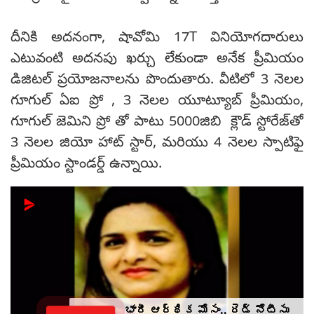
దీనికి అదనంగా, షావోమి 17T వినియోగదారులు
ఎటువంటి అదనపు ఖర్చు లేకుండా అనేక ప్రీమియం
డిజిటల్ ప్రయోజనాలను పొందుతారు. వీటిలో 3 నెలల
గూగుల్ ఏఐ ప్రో , 3 నెలల యూట్యూబ్ ప్రీమియం,
గూగుల్ జెమిని ప్రో తో పాటు 5000జిబి క్లౌడ్ స్టోరేజ్‌తో
3 నెలల జియో హాట్ స్టార్, మరియు 4 నెలల స్పాటిఫై
ప్రీమియం స్టాండర్డ్ ఉన్నాయి.
భారీ ఆర్థిక మోసం.. రెడ్ నోటీసు