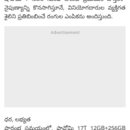
నైపుణ్యాన్ని కొనసాగిస్తూనే, వినియోగదారుల వ్యక్తిగత
శైలిని ప్రతిబింబించే రంగుల ఎంపికను అందిస్తుంది.
ధర, లభ్యత
ప్రారంభ సమయంలో, షావోమి 17T 12GB+256GB