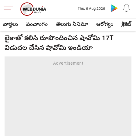
Thu, 6 Aug 2026
వార్తలు
పంచాంగం
తెలుగు సినిమా
ఆరోగ్యం
క్రికెట్
లైకాతో కలిసి రూపొందించిన షావోమి 17T
విడుదల చేసిన షావోమి ఇండియా