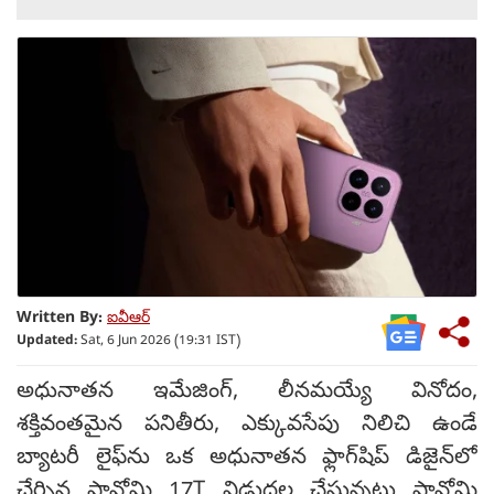
Written By:
ఐవీఆర్
Updated:
Sat, 6 Jun 2026 (19:31 IST)
అధునాతన ఇమేజింగ్, లీనమయ్యే వినోదం,
శక్తివంతమైన పనితీరు, ఎక్కువసేపు నిలిచి ఉండే
బ్యాటరీ లైఫ్‌ను ఒక అధునాతన ఫ్లాగ్‌షిప్ డిజైన్‌లో
చేర్చిన షావోమి 17T విడుదల చేస్తున్నట్లు షావోమి