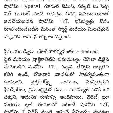
షావోమి HyperAI, గూగుల్ జెమిని, సర్కిల్ టు సెర్చ్
విత్ గూగుల్ వంటి తెలివైన ఫీచర్ల సముదాయంతో
జతచేయబడిన షావోమి 17T, భవిష్యత్తు కోసం
రూపొందించబడిన మరింత స్మార్ట్ మరియు సులభమైన
స్మార్ట్‌ఫోన్ అనుభవాన్ని అందిస్తుంది.
ప్రీమియం డిజైన్, చేతికి సౌకర్యవంతంగా ఉంటుంది
స్టైల్ మరియు ప్రాక్టికాలిటీని సమతుల్యం చేసేలా డిజైన్
చేయబడిన షావోమి 17T, సన్నని, తేలికైన ఆకృతిని
కలిగి ఉండి, రోజువారీ వాడకంలో సౌకర్యవంతంగా
ఉంటుంది. మైక్రో-కర్వ్డ్ అంచులు, సున్నితమైన
ఫినిషింగ్‌లు, క్రమబద్ధమైన కెమెరా మాడ్యూల్ దీనికి ఒక
చక్కని, ఆధునిక రూపాన్ని అందిస్తాయి. వైలెట్, బ్లూ
మరియు బ్లాక్ రంగులలో లభించే షావోమి 17T,
షావోమి T సిరీస్ నుండి ఆశించే ప్రీమియం హస్తకళా