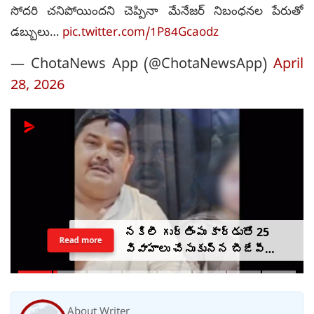
సోదరి చనిపోయిందని చెప్పినా మేనేజర్ నిబంధనల పేరుతో
డబ్బులు…
pic.twitter.com/1P84Gcaodz
— ChotaNews App (@ChotaNewsApp)
April
28, 2026
నకిలీ గుర్తింపు కార్డుతో 25
Read more
వివాహాలు చేసుకున్న బీజేపీ
ఎమ్మెల్యే అల్లుడు
About Writer