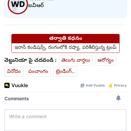
ఐవీఆర్
తర్వాతి కథనం
ఇరాన్ కండిషన్స్, రంగంలోకి రష్యా, పరిశీలిస్తున్న ట్రంప్
వెబ్దునియా పై చదవండి :
తెలుగు వార్తలు
ఆరోగ్యం
వినోదం
పంచాంగం
ట్రెండింగ్..