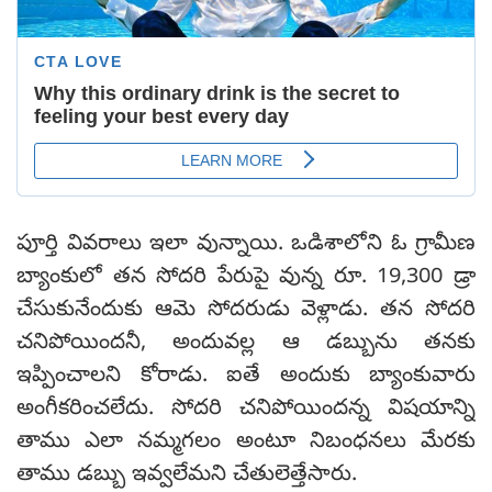
పూర్తి వివరాలు ఇలా వున్నాయి. ఒడిశాలోని ఓ గ్రామీణ
బ్యాంకులో తన సోదరి పేరుపై వున్న రూ. 19,300 డ్రా
చేసుకునేందుకు ఆమె సోదరుడు వెళ్లాడు. తన సోదరి
చనిపోయిందనీ, అందువల్ల ఆ డబ్బును తనకు
ఇప్పించాలని కోరాడు. ఐతే అందుకు బ్యాంకువారు
అంగీకరించలేదు. సోదరి చనిపోయిందన్న విషయాన్ని
తాము ఎలా నమ్మగలం అంటూ నిబంధనలు మేరకు
తాము డబ్బు ఇవ్వలేమని చేతులెత్తేసారు.