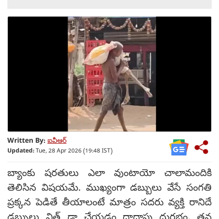
Written By:
ఐవీఆర్
Updated:
Tue, 28 Apr 2026 (19:48 IST)
బ్యాంకు షరతులు ఎలా వుంటాయో చాలామందికి
తెలిసిన విషయమే. ముఖ్యంగా డబ్బులు వేసే సంగతి
ప్రక్కన పెడితే తీయాలంటే మాత్రం సదరు వ్యక్తి రానిదే
డబ్బులు విత్ డ్రా చేయడం దాదాపు దుర్లభం. తన