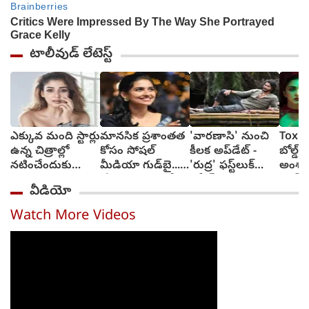
టాలీవుడ్ లేటెస్ట్
ఎక్కువ మంది స్టార్లు
మానసిక ప్రశాంతత
'వారణాసి' నుంచి
Toxic:
ఉన్న చిత్రాల్లో
కోసం సోషల్
కీలక అప్‌డేట్ -
బోల్డ్, ర
నటించేందుకు
మీడియా గుడ్‌బై...
'రుద్ర' ఫస్ట్‌లుక్
అంశా
జంకుతాను :
'ప్రేమలు' బ్యూటీ
రిలీజ్
యష్..
వీడియో
నయనతార
వెల్లడి
అద్వాన
టాక్సిక
Watch More Videos