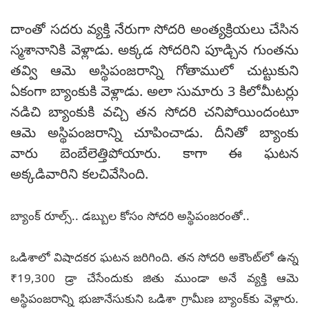
దాంతో సదరు వ్యక్తి నేరుగా సోదరి అంత్యక్రియలు చేసిన
స్మశానానికి వెళ్లాడు. అక్కడ సోదరిని పూడ్చిన గుంతను
తవ్వి ఆమె అస్థిపంజరాన్ని గోతాములో చుట్టుకుని
ఏకంగా బ్యాంకుకి వెళ్లాడు. అలా సుమారు 3 కిలోమీటర్లు
నడిచి బ్యాంకుకి వచ్చి తన సోదరి చనిపోయిందంటూ
ఆమె అస్థిపంజరాన్ని చూపించాడు. దీనితో బ్యాంకు
వారు బెంబేలెత్తిపోయారు. కాగా ఈ ఘటన
అక్కడివారిని కలచివేసింది.
బ్యాంక్ రూల్స్.. డబ్బుల కోసం సోదరి అస్థిపంజరంతో..
ఒడిశాలో విషాదకర ఘటన జరిగింది. తన సోదరి అకౌంట్‌లో ఉన్న
₹19,300 డ్రా చేసేందుకు జితు ముండా అనే వ్యక్తి ఆమె
అస్థిపంజరాన్ని భుజానేసుకుని ఒడిశా గ్రామీణ బ్యాంక్‌కు వెళ్లారు.