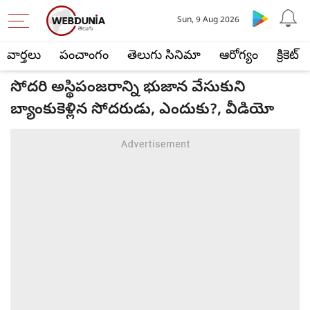
Sun, 9 Aug 2026
వార్తలు
పంచాంగం
తెలుగు సినిమా
ఆరోగ్యం
క్రికెట్
సోదరి అస్థిపంజరాన్ని భుజాన వేసుకుని
బ్యాంకుకెళ్లిన సోదరుడు, ఎందుకు?, వీడియో