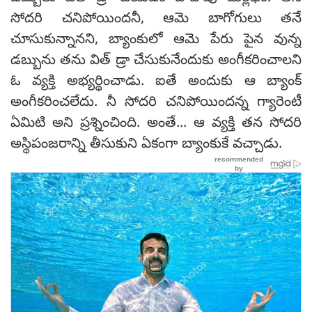
సోదరి చనిపోయిందనీ, ఆమె బాగోగులు తనే
చూసుకున్నానని, బ్యాంకులో ఆమె పేరు పైన వున్న
డబ్బును తను విత్ డ్రా చేసుకునేందుకు అంగీకరించాలని
ఓ వ్యక్తి అభ్యర్థించాడు. ఐతే అందుకు ఆ బ్యాంక్
అంగీకరించలేదు. నీ సోదరి చనిపోయిందన్న గ్యారెంటీ
ఏమిటి అని ప్రశ్నించింది. అంతే... ఆ వ్యక్తి తన సోదరి
అస్థిపంజరాన్ని తీసుకుని ఏకంగా బ్యాంకుకే వచ్చాడు.