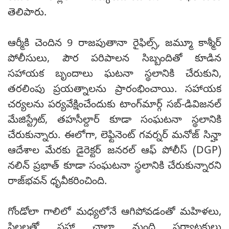
తెలిపారు.
ఆర్మీకి చెందిన 9 రాజపుతానా రైఫిల్స్, జమ్మూ కాశ్మీర్
పోలీసులు, పౌర పరిపాలన సిబ్బందితో కూడిన
సహాయక బృందాలు ఘటనా స్థలానికి చేరుకుని,
తరలింపు ప్రయత్నాలను ప్రారంభించాయి. సహాయక
చర్యలను పర్యవేక్షించేందుకు టాంగ్‌మార్గ్ సబ్-డివిజనల్
మేజిస్ట్రేట్, తహసీల్దార్ కూడా సంఘటనా స్థలానికి
చేరుకున్నారు. ఈలోగా, లెఫ్టినెంట్ గవర్నర్ మనోజ్ సిన్హా
ఆదేశాల మేరకు డైరెక్టర్ జనరల్ ఆఫ్ పోలీస్ (DGP)
నలిన్ ప్రభాత్ కూడా సంఘటనా స్థలానికి చేరుకున్నారని
రాజ్‌భవన్ ధృవీకరించింది.
గోండోలా గాలిలో మధ్యలోనే ఆగిపోవడంతో మహిళలు,
పిల్లలతో సహా చాలా మంది పర్యాటకులు