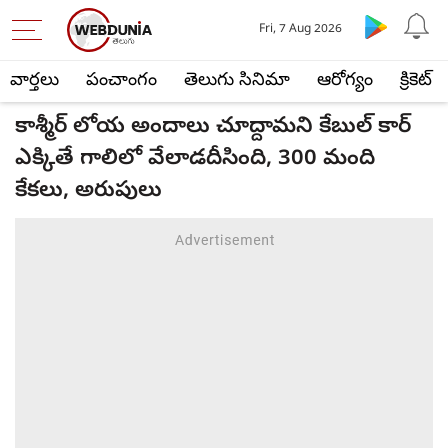
Fri, 7 Aug 2026
వార్తలు
పంచాంగం
తెలుగు సినిమా
ఆరోగ్యం
క్రికెట్
కాశ్మీర్ లోయ అందాలు చూద్దామని కేబుల్ కార్
ఎక్కితే గాలిలో వేలాడదీసింది, 300 మంది
కేకలు, అరుపులు