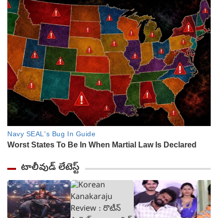
టాలీవుడ్ లేటెస్ట్