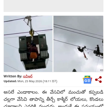
Written By:
ఐవీఆర్
Updated:
Mon, 25 May 2026 (18:11 IST)
అసలే ఎండాకాలం. ఈ వేసవిలో మంచుతో కప్పబడి
చల్లగా వేసివి తాపాన్ని తీర్చే కాశ్మీర్ లోయలు, కొండలు