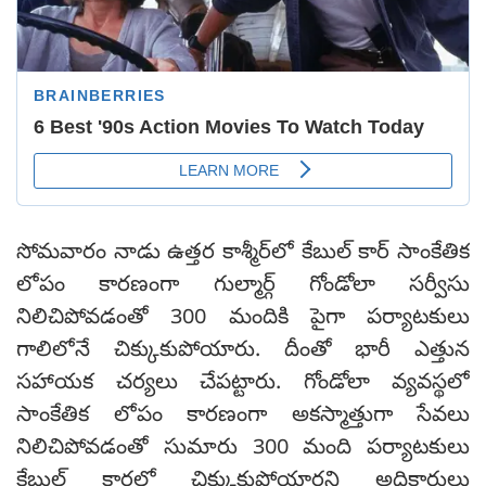
సోమవారం నాడు ఉత్తర కాశ్మీర్‌లో కేబుల్ కార్ సాంకేతిక
లోపం కారణంగా గుల్మార్గ్ గోండోలా సర్వీసు
నిలిచిపోవడంతో 300 మందికి పైగా పర్యాటకులు
గాలిలోనే చిక్కుకుపోయారు. దీంతో భారీ ఎత్తున
సహాయక చర్యలు చేపట్టారు. గోండోలా వ్యవస్థలో
సాంకేతిక లోపం కారణంగా అకస్మాత్తుగా సేవలు
నిలిచిపోవడంతో సుమారు 300 మంది పర్యాటకులు
కేబుల్ కార్లలో చిక్కుకుపోయారని అధికారులు