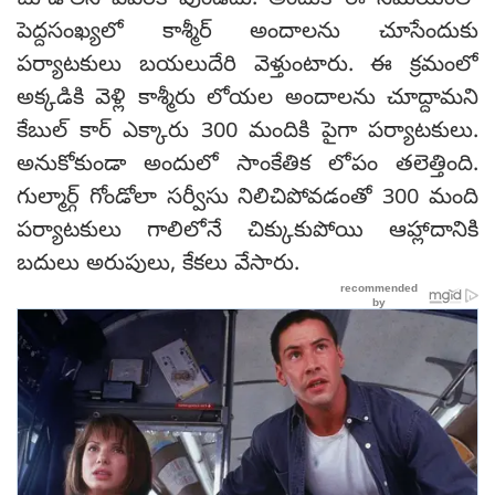
చూడాలని ఎవరికి వుండదు. అందుకే ఈ సమయంలో
పెద్దసంఖ్యలో కాశ్మీర్ అందాలను చూసేందుకు
పర్యాటకులు బయలుదేరి వెళ్తుంటారు. ఈ క్రమంలో
అక్కడికి వెళ్లి కాశ్మీరు లోయల అందాలను చూద్దామని
కేబుల్ కార్ ఎక్కారు 300 మందికి పైగా పర్యాటకులు.
అనుకోకుండా అందులో సాంకేతిక లోపం తలెత్తింది.
గుల్మార్గ్ గోండోలా సర్వీసు నిలిచిపోవడంతో 300 మంది
పర్యాటకులు గాలిలోనే చిక్కుకుపోయి ఆహ్లాదానికి
బదులు అరుపులు, కేకలు వేసారు.