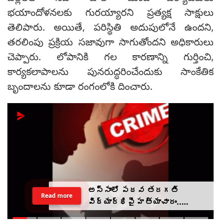
భయాందోళనలకు గురయ్యారని ప్రత్యక్ష సాక్షులు
తెలిపారు. అయితే, పరిస్థితి అదుపులోనే ఉందని,
తరలింపు ప్రక్రియ సజావుగా సాగుతోందని అధికారులు
చెప్పారు. లోపానికి గల కారణాన్ని గుర్తించి,
కార్యకలాపాలను పునరుద్ధరించేందుకు సాంకేతిక
బృందాలను కూడా రంగంలోకి దించారు.
అస్సాంలో పదవ తరగతి
Read more
విద్యార్థిపై హత్యాచారం..
ఫంక్షన్‌కు వెళ్లిన తల్లి..