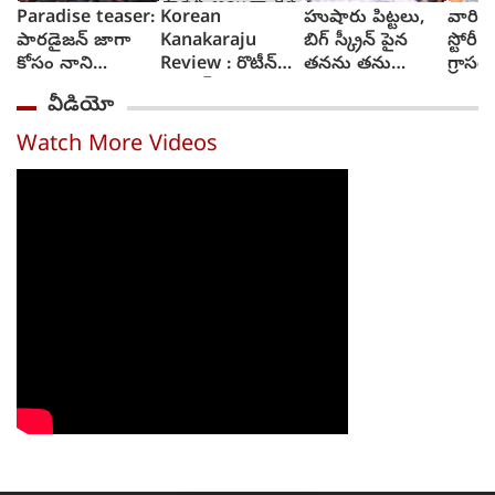
Paradise teaser:
Korean
హుషారు పిట్టలు,
వారి వల
పారడైజన్ జాగా
Kanakaraju
బిగ్ స్క్రీన్ పైన
స్టోరీ 
కోసం నాని
Review : రొటీన్
తనను తను
గ్రాసర్
రక్తపాతం స్రుష్టించిన
ఫార్మెట్ అయినా
చూసుకుని చెంప
సాయి 
వీడియో
టీజర్ వచ్చేసింది
థ్రిల్ కలిగించే కథగా
పగలగొట్టుకున్న
కొరియన్ కనకరాజు
నటుడు, వీడియో
Watch More Videos
- రివ్యూ
వైరల్