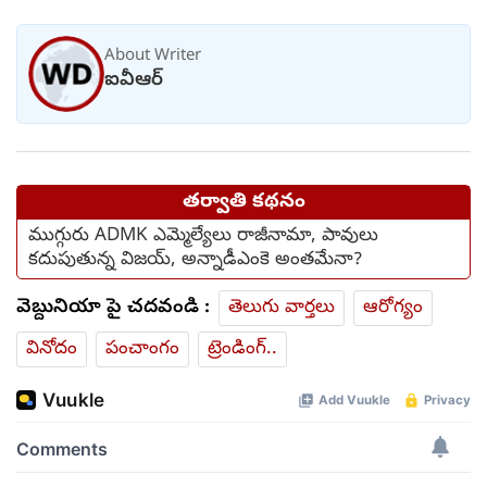
మంచంపై విగతజీవిగా..?
About Writer
ఐవీఆర్
తర్వాతి కథనం
ముగ్గురు ADMK ఎమ్మెల్యేలు రాజీనామా, పావులు
కదుపుతున్న విజయ్, అన్నాడీఎంకె అంతమేనా?
వెబ్దునియా పై చదవండి :
తెలుగు వార్తలు
ఆరోగ్యం
వినోదం
పంచాంగం
ట్రెండింగ్..