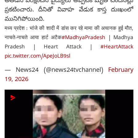
అతడిని పరీక్షించిన వైద్యులు అప్పటికే మృతి చెందినట్లు
ప్రకటించారు. దీనితో వివాహ వేడుక కాస్త దుఃఖంలో
మునిగిపోయింది.
मध्य प्रदेश : भांजे की शादी में डांस कर रहे मामा की अचानक हुई मौत,
नाचते-नाचते आया हार्ट अटैक
#MadhyaPradesh
| Madhya
Pradesh | Heart Attack |
#HeartAttack
pic.twitter.com/ApeJoLB9sl
— News24 (@news24tvchannel)
February
19, 2026