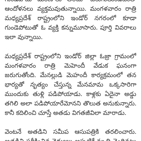
గుండెపోటు మరణాలు తరచూ జరుగుతుండటంతో
ఆందోళనలు వ్యక్తమవుతున్నాయి. మంగళవారం రాత్రి
మధ్యప్రదేశ్ రాష్ట్రంలోని ఇండోర్ నగరంలో కూడా
గుండెపోటుతో ఓ వ్యక్తి కన్నుమూసారు. పూర్తి వివరాలు
ఇలా వున్నాయి.
మధ్యప్రదేశ్ రాష్ట్రంలోని ఇండోర్ జిల్లా ఓజ్రా గ్రామంలో
మంగళవారం రాత్రి మెహెందీ వేడుక ఘనంగా
జరుగుతోంది. మేనల్లుడి మెహందీ కార్యక్రమంలో తన
భార్యతో నృత్యం చేస్తున్న మేనమామ ఒక్కసారిగా
ముందుకు తుళ్లి పడిపోయాడు. కాళ్లకు ఏదైనా అడ్డు
తగిలి అలా పడిపోయారేమోనని తొలుత అనుకున్నారు.
కానీ కదిలించి చూస్తే అతడు విగతజీవిలా మారాడు.
వెంటనే అతడిని సమీప ఆసుపత్రికి తరలించారు.