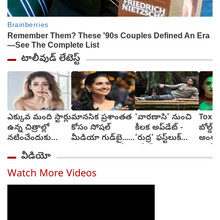
టాలీవుడ్ లేటెస్ట్
ఎక్కువ మంది స్టార్లు
మానసిక ప్రశాంతత
'వారణాసి' నుంచి
Toxic:
ఉన్న చిత్రాల్లో
కోసం సోషల్
కీలక అప్‌డేట్ -
బోల్డ్, ర
నటించేందుకు
మీడియా గుడ్‌బై...
'రుద్ర' ఫస్ట్‌లుక్
అంశా
జంకుతాను :
'ప్రేమలు' బ్యూటీ
రిలీజ్
యష్..
వీడియో
నయనతార
వెల్లడి
అద్వాన
టాక్సిక
Watch More Videos