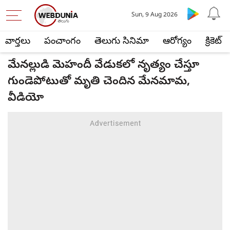
Sun, 9 Aug 2026
వార్తలు
పంచాంగం
తెలుగు సినిమా
ఆరోగ్యం
క్రికెట్
మేనల్లుడి మెహందీ వేడుకలో నృత్యం చేస్తూ
గుండెపోటుతో మృతి చెందిన మేనమామ,
వీడియో