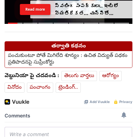
స్వలింగ సంపర్కులు.. ఇంట్లో
Read more
వ్యతిరేకత... చున్నీతో
ఉరేసుకుని ఆత్మహత్య
తర్వాతి కథనం
పంచుకుంటూ పోతే మిగిలేది శూన్యం : ఉచిత విద్యుత్ పథకం
ప్రతిపాదనపై సుప్రీంకోర్టు
వెబ్దునియా పై చదవండి :
తెలుగు వార్తలు
ఆరోగ్యం
వినోదం
పంచాంగం
ట్రెండింగ్..