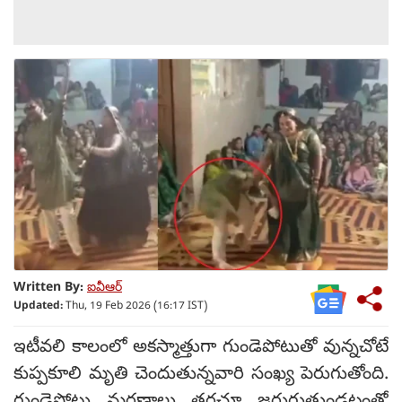
Written By:
ఐవీఆర్
Updated:
Thu, 19 Feb 2026 (16:17 IST)
ఇటీవలి కాలంలో అకస్మాత్తుగా గుండెపోటుతో వున్నచోటే
కుప్పకూలి మృతి చెందుతున్నవారి సంఖ్య పెరుగుతోంది.