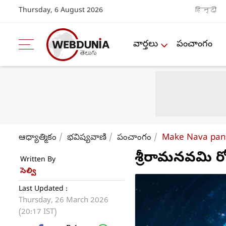
Thursday, 6 August 2026
हिन्दी
వార్తలు
పంచాంగం
ఆధ్యాత్మికం
భవిష్యవాణి
పంచాంగం
Make Nava pan
శ్రీరామనవమి 
Written By
సెల్వి
Last Updated :
Thursday, 26 March 2026
(20:17 IST)