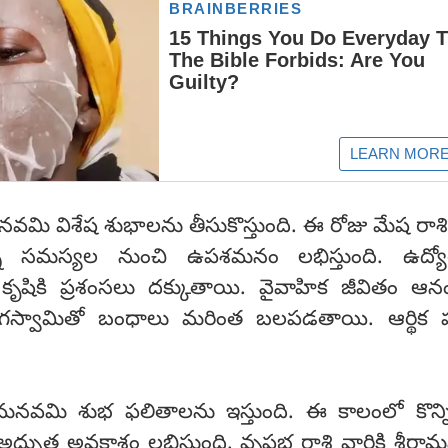
ామనవమి విశేష శుభాలను తీసుకొస్తుంది. ఈ రోజు మేష రాశి 
్తున్న సమస్యల నుంచి ఉపశమనం లభిస్తుంది. ఉద్యో
కృషికి ప్రశంసలు దక్కుతాయి. వైవాహిక జీవితం ఆన
గస్వామితో బంధాలు మరింత బలపడతాయి. ఆర్థిక పరిస
్రీరామనవమి శుభ ఫలితాలను ఇస్తుంది. ఈ కాలంలో కొన్
ొనే అద్భుత అవకాశం లభిస్తుంది. వృషభ రాశి వారికి శ్రీర