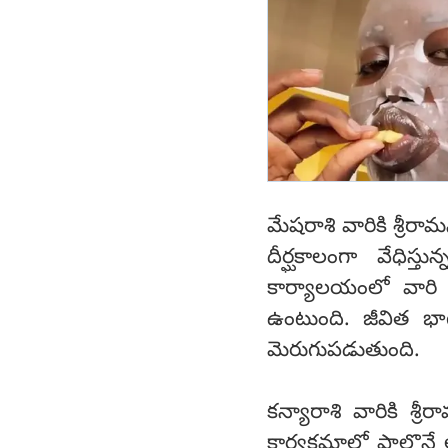
మేషరాశి వారికి శ్రీర
దీర్ఘకాలంగా వేధిస
కార్యాలయంలో వారి 
ఉంటుంది. జీవిత భా
మెరుగుపడుతుంది.
కన్యారాశి వారికి శ
కార్యక్రమాల్లో పాల్గ