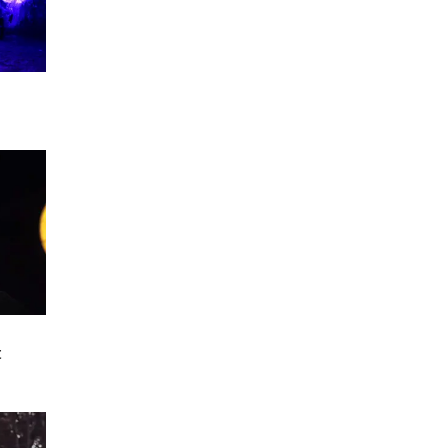
మనోధైర్యంతో యత్నాలు
సాగించండి. ఖర్చులు విపరీతం,
సాయం చేసేందుకు అయిన వారే
వెనుకాడుతారు. పనులు
అస్తవ్యస్తంగా సాగుతాయి.
విలువైన వస్తువులు జాగ్రత్త
ఆహ్వానం అందుకుంటారు.