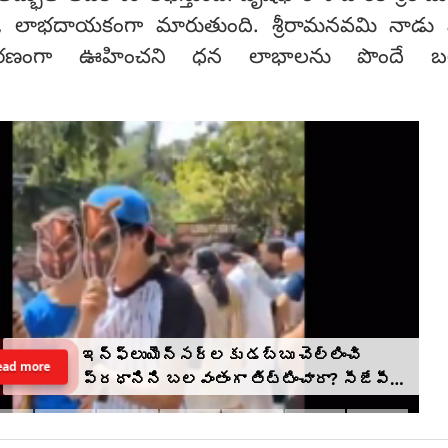
, లాభదాయకంగా మారుతుంది. శ్రీరామనవమి నాడు ఏ
రణంగా ఊహించని ధన లాభాలను పొందే బ
ఇన్‌ఫ్లుయెన్సర్‌లకు డబ్బు చెల్లించి
ead more
ప్రధానిని బలవంతంగా తిట్టించారా? సీజేపీ
మెడకు ఉచ్చు బిగుస్తుందా?