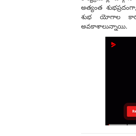
అత్యంత శుభప్రదంగా
శుభ యోగాల కా
అవకాశాలున్నాయి.
R