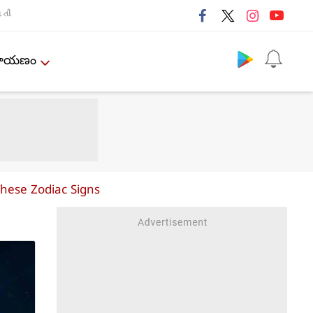
તી
Follow us
ేమాయణం
ese Zodiac Signs