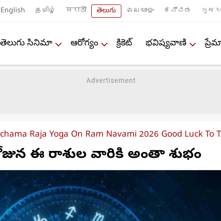
English
தமிழ்
मराठी
తెలుగు
മലയാളം
ಕನ್ನಡ
ગુજરા
తెలుగు సినిమా
ఆరోగ్యం
క్రికెట్
భవిష్యవాణి
ప్ర
chama Raja Yoga On Ram Navami 2026 Good Luck To Th
రోజున ఈ రాశుల వారికి అంతా శుభం