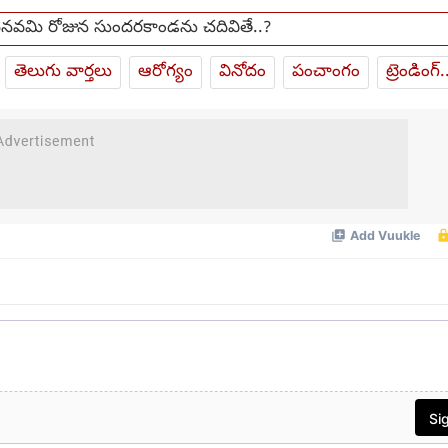
ామనవమి రోజున సుందరకాండను చదివితే..?
తెలుగు వార్తలు
ఆరోగ్యం
వినోదం
పంచాంగం
ట్రెండింగ్.