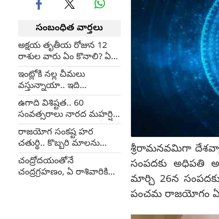
సంబంధిత వార్తలు
అక్షయ తృతీయ రోజున 12
రాశుల వారు ఏం కొనాలి? ఏవి
దానం చేయాలి?
ఇంట్లోకి నల్ల చీమలు
వస్తున్నాయా.. ఇది
మంచికేనా.. లేకుంటే?
ఉగాది విశిష్టత.. 60
సంవత్సరాలు నారద మహర్షి
సంతానమే.. పరాభవంతో
రాజయోగ సంకష్ట హర
భయం లేదు
చతుర్థి.. కొబ్బరి మాలను
శ్రీరామనవమిగా దేశవ
సమర్పిస్తే.. శని, రాహు-కేతు
చంద్రోదయంతోనే
సంపదకు అధిపతి అయిన
దోషాలు..?
చంద్రగ్రహణం, ఏ రాశివారికి
మార్చి 26న సంపదకు అ
ఎలాంటి ఫలితాలు?
పంచమ రాజయోగం ఏర