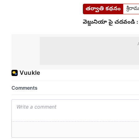
తర్వాతి కథనం
శ్రీర
వెబ్దునియా పై చదవండి :