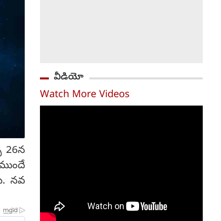
వీడియో
Watch More Videos
చి 26న
ుముందే
డు. నవ