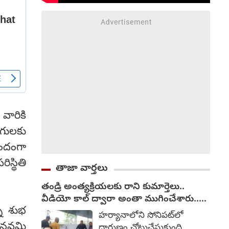
వారికి
గులకు
ందంగా
్థితి
తాజా వార్తలు
తండ్రి అంత్యక్రియలకు రాని కుమార్తెలు..
వీడియో కాల్ ద్వారా అంతా ముగించేశారు..
ని శుభ
(video)
హర్యానాలోని సోనిపట్‌లో
ామనవమి
దారుణం చోటుచేసుకుంది.