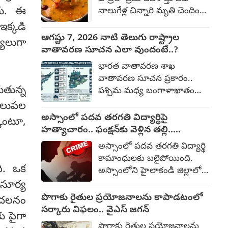
ారు. ఈ
నాలుగేళ్ల చిన్నారి మృతి చెందింది.
కర్నూలు జిల్లా దేవనకొండ
క్కడి
మండలం కొత్తపేట గ్రామంలో ఈ
ఆగష్టు 7, 2026 నాటి తెలుగు రాష్ట్రాల
ాలుగా
దుర్ఘటన చోటుచేసుకుంది.
వాతావరణ సూచన ఎలా వుందంటే..?
మరణించిన మీన, వ్యవసాయ
భారత వాతావరణ శాఖ
కూలీలుగా జీవనం సాగిస్తున్న
వాతావరణ సూచన ప్రకారం..
ఉపేంద్ర, లలిత దంపతుల
ుతున్న
పశ్చిమ మధ్య బంగాళాఖాతంలో
కుమార్తె. సమాచారం ప్రకారం, ఆ
చురుకైన వాయు తుఫాను
వెలుపల
కుటుంబం తమ పొలంలో ఇటీవల
కారణంగా ఇరు రాష్ట్రాల్లో
అస్సాంలో పదవ తరగతి విద్యార్థిపై
బోర్‌వెల్ వేయించింది. అక్కడ
కొంటూ,
వర్షాలకు అవకాశం వుంది.
హత్యాచారం.. ఫంక్షన్‌కు వెళ్లిన తల్లి..
పనిచేసే కూలీల కోసం ఇంట్లోనే
తెలంగాణ : రాష్ట్రవ్యాప్తంగా
మంచంపై విగతజీవిగా..?
భోజనం సిద్ధం చేశారు.
అస్సాంలో పదవ తరగతి విద్యార్థి
ఆకాశం ఎక్కువగా మేఘావృతమై
కామాంధులకు బలైపోయింది.
ఉంటుంది. తేలికపాటి నుండి
ది. ఒక
అస్సాంలోని హైలాకండి జిల్లాలో
మోస్తరు వర్షం, ఉరుములతో
పదవ తరగతి చదువుతున్న 15
సూర్య
కూడిన జల్లులు కురుస్తాయి. గాలి:
ఏళ్ల బాలికపై సామూహిక
పొగాకు రైతుల ప్రయోజనాలను కాపాడటంలో
ంచలనం
అన్ని జిల్లాల్లోని అక్కడక్కడ
అత్యాచారం, హత్యకు
సర్కారు విఫలం.. వైఎస్ జగన్
గంటకు 30-40 కి.మీ వేగంతో
ు పైగా
సంబంధించి ఒక మైనర్‌తో సహా
బలమైన ఉపరితల గాలులు వీచే
పొగాకు రైతుల ప్రయోజనాలను