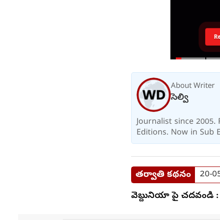
R
About Writer
సెల్వి
Journalist since 2005
Editions. Now in Sub E
తర్వాతి కథనం
20-05
వెబ్దునియా పై చదవండి :