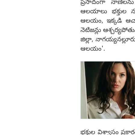
ప్రసాదంగా నాణేలను
ఆలయాలు భక్తుల నుం
ఆలయం, ఇక్కడి ఆచార
నెటిజన్లు ఆశ్చర్యపోత
జిల్లా, నాగయ్యనల్లూరు
ఆలయం'.
భక్తుల విశ్వాసం ప్రకా