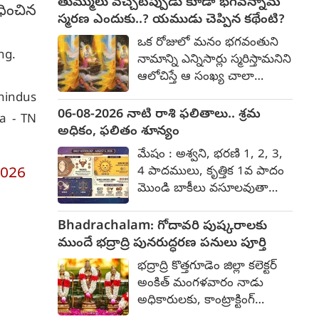
తుమ్ములు వచ్చేటప్పుడు కూడా భగవన్నామ
ధించిన
పొదుపు ధోరణి ముందుగానే
స్మరణ ఎందుకు..? యముడు చెప్పిన కథేంటి?
అలవాటు చేసుకోండి. పనులు,
ఒక రోజులో మనం భగవంతుని
బాధ్యతలు ఇతరులకు
ng.
నామాన్ని ఎన్నిసార్లు స్మరిస్తామనిని
అప్పగించవద్దు. అనుకోని
ఆలోచిస్తే ఆ సంఖ్య చాలా
సంఘటన ఎదురవుతుంది. పెద్దల
తక్కువగానే ఉంటుంది. గుడికి
hindus
జోక్యంతో సమస్య
వెళ్ళేటప్పుడు లేదా పూజ చేసే
06-08-2026 నాటి రాశి ఫలితాలు.. శ్రమ
సద్దుమణుగుతుంది. వృషభం:
ia - TN
సమయంలో మాత్రమే మనం
అధికం, ఫలితం శూన్యం
కృత్తిక 2, 3, 4 పాదాలు, రోహిణి,
జపిస్తాం. కానీ కొంతమంది
మృగశిర 1, 2 పాదాలు
మేషం : అశ్వని, భరణి 1, 2, 3,
తుమ్ములు వచ్చినా కూడా
అనుకూలతలు అంత మాత్రమే.
4 పాదములు, కృత్తిక 1వ పాదం
2026
భగవంతుని పేరును స్మరిస్తారు.
కష్టించినా ఫలితం ఉండదు.
మొండి బాకీలు వసూలవుతాయి.
అలాంటి వారిని చూసి మిగతా
యత్నాలు కొనసాగించండి.
ప్రణాళికలు వేసుకుంటారు.
వాళ్ళు ఎగతాళి చేస్తుంటారు. కానీ
ఇతరుల సాయం ఆశించవద్దు.
ఖర్చులు సామాన్యం,
Bhadrachalam: గోదావరి పుష్కరాలకు
తుమ్ములు వంటి చిన్న విషయానికి
ఖర్చులు విపరీతం. పనుల్లో ఒత్తిడి
అభియోగాలకు ధీటుగా
ముందే భద్రాద్రి పునరుద్ధరణ పనులు పూర్తి
కూడా ఎందుకు భగవంతుని
అధికం. ఆత్మీయుల రాక
స్పందిస్తారు. తలపెట్టిన పనులు
పేరును స్మరించాలి అని పెద్దలు
భద్రాద్రి కొత్తగూడెం జిల్లా కలెక్టర్
ఉత్సాహాన్నిస్తుంది. ప్రయాణం
సాగవు. ఒక సమాచారం
చెబుతారు. ఇక దీని వెనుక ఉన్న
అంకిత్ మంగళవారం నాడు
తలపెడతారు. వాహనం
ఆలోచింపచేస్తుంది. పెద్దలతో
ఆధ్యాత్మిక కారణాన్ని
అధికారులకు, కాంట్రాక్టింగ్
నడిపేటప్పుడు జాగ్రత్త.
సంప్రదింపులు జరుపుతారు.
తెలుసుకుందాం. తుమ్ములు
ఏజెన్సీకి కీలక ఆదేశాలు జారీ