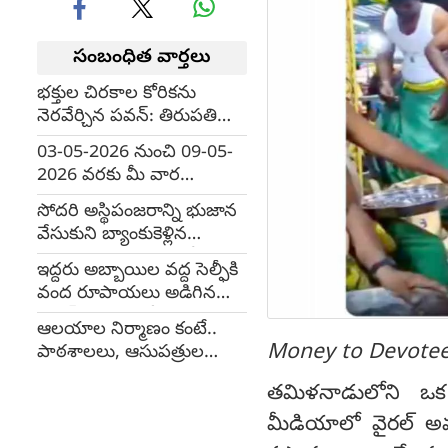
సంబంధిత వార్తలు
భక్తుల చిరకాల కోరికను
నెరవేర్చిన పవన్: తిరుపతి
నుంచి పళనికి బస్సు సేవలు
03-05-2026 నుంచి 09-05-
2026 వరకు మీ వార
ఫలితాలు
సోదరి అస్థిపంజరాన్ని భుజాన
వేసుకుని బ్యాంకుకెళ్లిన
సోదరుడు, ఎందుకు?, వీడియో
ఇద్దరు అబ్బాయిల వద్ద సెల్ఫీకి
వంద రూపాయలు అడిగిన
వైభవ్ సూర్యవంశీ (video)
ఆలయాల నిర్మాణం కంటే..
Money to Devote
పాఠశాలలు, ఆసుపత్రుల
అభివృద్ధికి వినియోగించ వచ్చు
తమిళనాడులోని ఒక
కదా?
మీడియాలో వైరల్ అ