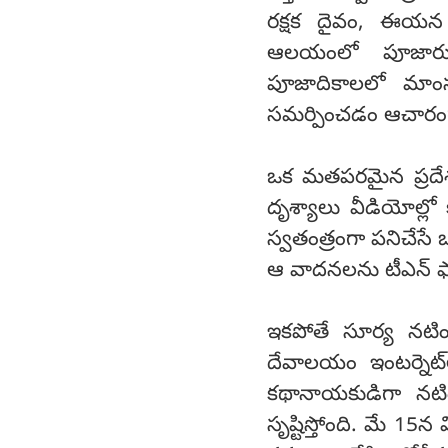
రక్షక దైవం, ఈయన ఆ
ఆలయంలో పూజారులు
పూజాదికాలలో మాంసం
సమర్పించడం ఆచారం
ఒక మతపరమైన ప్రదేశం
దృశ్యాలు వీడియోల్ల
స్వతంత్రంగా పనిచేసే
ఆ వాదనలను టీఎన్ ఫ్య
ఇకపోతే సూర్య నటించ
దేవాలయం ఇంటర్నెట్
కథానాయకుడిగా నటిం
సృష్టిస్తోంది. మే 15న