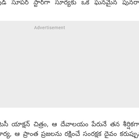
వుడ్ సూపర్ స్టార్‌గా సూర్యకు ఒక ఘనమైన పున
ీ యాక్షన్ చిత్రం, ఆ దేవాలయం పేరునే తన శీర్షికగా
్య, ఆ ప్రాంత ప్రజలను రక్షించే సంరక్షక దైవం కరుప్పు