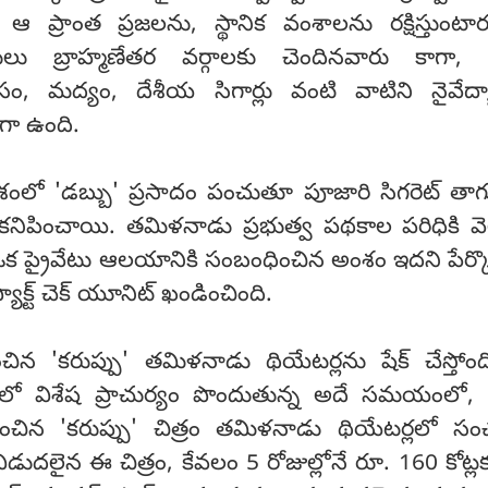
 ప్రాంత ప్రజలను, స్థానిక వంశాలను రక్షిస్తుంట
 బ్రాహ్మణేతర వర్గాలకు చెందినవారు కాగా, ఇ
, మద్యం, దేశీయ సిగార్లు వంటి వాటిని నైవేద్య
గా ఉంది.
లో 'డబ్బు' ప్రసాదం పంచుతూ పూజారి సిగరెట్ తాగ
ో కనిపించాయి. తమిళనాడు ప్రభుత్వ పథకాల పరిధికి 
 ఒక ప్రైవేటు ఆలయానికి సంబంధించిన అంశం ఇదని పేర్
ాక్ట్ చెక్ యూనిట్ ఖండించింది.
ిన 'కరుప్పు' తమిళనాడు థియేటర్లను షేక్ చేస్తోం
‌లో విశేష ప్రాచుర్యం పొందుతున్న అదే సమయంలో, 
చిన 'కరుప్పు' చిత్రం తమిళనాడు థియేటర్లలో స
 విడుదలైన ఈ చిత్రం, కేవలం 5 రోజుల్లోనే రూ. 160 కోట్లక