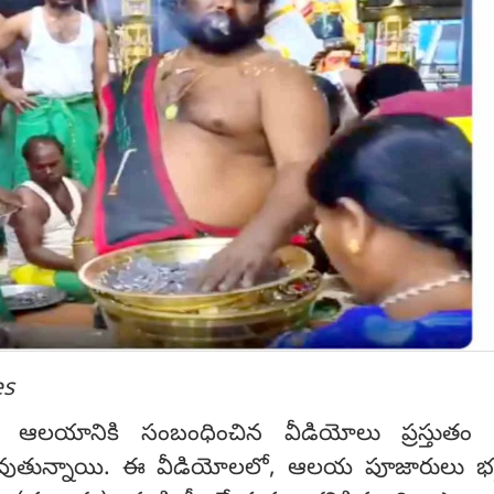
es
 ఆలయానికి సంబంధించిన వీడియోలు ప్రస్తుతం 
వుతున్నాయి. ఈ వీడియోలలో, ఆలయ పూజారులు భక్