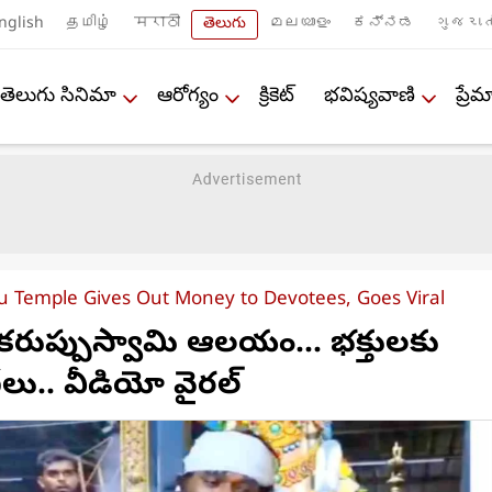
nglish
தமிழ்
मराठी
తెలుగు
മലയാളം
ಕನ್ನಡ
ગુજરાત
తెలుగు సినిమా
ఆరోగ్యం
క్రికెట్
భవిష్యవాణి
ప్ర
u Temple Gives Out Money to Devotees, Goes Viral
రుప్పుస్వామి ఆలయం... భక్తులకు
ేలు.. వీడియో వైరల్