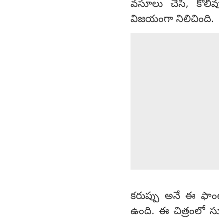
వసూలు చేసి, కోలీ
విజయంగా నిలిచింది.
కరుప్పు అనే ఈ ఫాంటస
ఉంది. ఈ చిత్రంలో సూర