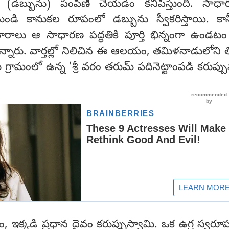
 (డబ్బును) పంపిణీ చేయడం కనిపిస్తుంది. సాధా
డి కానుకల రూపంలో డబ్బును స్వీకరిస్తాయి. కా
ాలు ఆ సాధారణ పద్ధతికి పూర్తి భిన్నంగా ఉండటం
ున్నారు. వార్తల్లో నిలిచిన ఈ ఆలయం, తమిళనాడులోని తి
 గ్రామంలో ఉన్న 'శ్రీ వరం తరుమ్ పదినెట్టాంపడి కరుప్పు
రం, ఇక్కడి ప్రధాన దైవం కరుప్పుస్వామి. ఒక ఉగ్ర స్వరూప