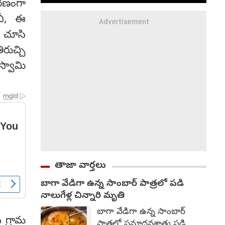
రణంగా
నీ, ఈ
 చూసి
రుచ్చి
స్వామి
తాజా వార్తలు
బాగా వేడిగా ఉన్న సాంబార్ పాత్రలో పడి
నాలుగేళ్ల చిన్నారి మృతి
బాగా వేడిగా ఉన్న సాంబార్
 గ్రామ
పాత్రలో ప్రమాదవశాత్తు పడి