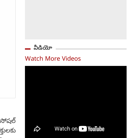
వీడియో
Watch More Videos
సోషల్
తులకు