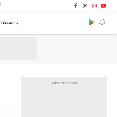
ી
Follow us
ేమాయణం