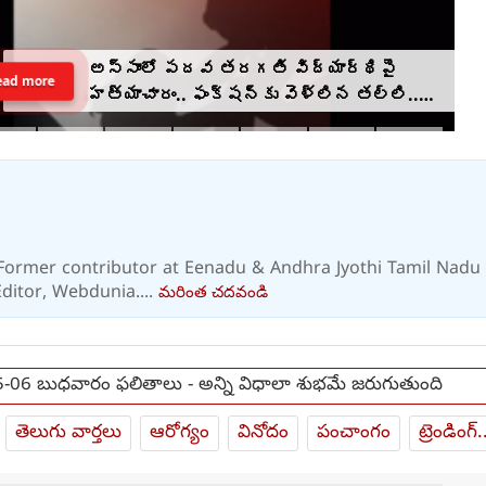
అస్సాంలో పదవ తరగతి విద్యార్థిపై
ead more
హత్యాచారం.. ఫంక్షన్‌కు వెళ్లిన తల్లి..
మంచంపై విగతజీవిగా..?
. Former contributor at Eenadu & Andhra Jyothi Tamil Nadu
ditor, Webdunia....
మరింత చదవండి
-06 బుధవారం ఫలితాలు - అన్ని విధాలా శుభమే జరుగుతుంది
తెలుగు వార్తలు
ఆరోగ్యం
వినోదం
పంచాంగం
ట్రెండింగ్.