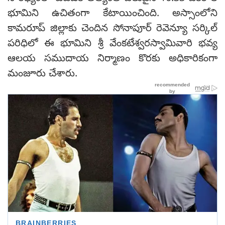
భూమిని ఉచితంగా కేటాయించింది. అస్సాంలోని
కామరూప్ జిల్లాకు చెందిన సోనాపూర్ రెవెన్యూ సర్కిల్
పరిధిలో ఈ భూమిని శ్రీ వేంకటేశ్వరస్వామివారి భవ్య
ఆలయ సముదాయ నిర్మాణం కొరకు అధికారికంగా
మంజూరు చేశారు.