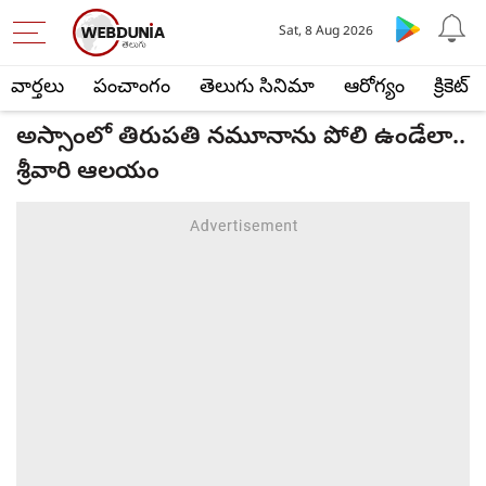
Sat, 8 Aug 2026
వార్తలు
పంచాంగం
తెలుగు సినిమా
ఆరోగ్యం
క్రికెట్
అస్సాంలో తిరుపతి నమూనాను పోలి ఉండేలా..
శ్రీవారి ఆలయం