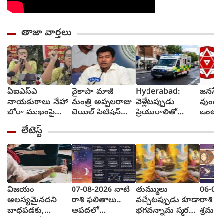
తాజా వార్తలు
ఏఐఎస్ఎ
వైకాపా మాజీ
Hyderabad:
జనసేన
నాయకురాలు నేహా
మంత్రి అప్పలరాజు
వెళ్లేటప్పుడు
వుండ
బోరా ముఖంపై
బెయిల్ పిటిషన్‌
ప్రియురాలితో
ఒంటరి
సిరా, ఇది జంతర్
తిరస్కృతి
వెళ్లాడు,
చేస్తా
లేటెస్ట్
మంతర్ కాదంటూ...
వచ్చేటప్పుడు
చీఫ్ 
అంబులెన్సులో
రావు
ఆమె శవాన్ని
తెచ్చాడు
విజయం
07-08-2026 నాటి
తుమ్ములు
06-08
ఆలస్యమైనదని
రాశి ఫలితాలు..
వచ్చేటప్పుడు కూడా
రాశి ఫ
బాధపడకు,
ఆపదలో
భగవన్నామ స్మరణ
శ్రమ 