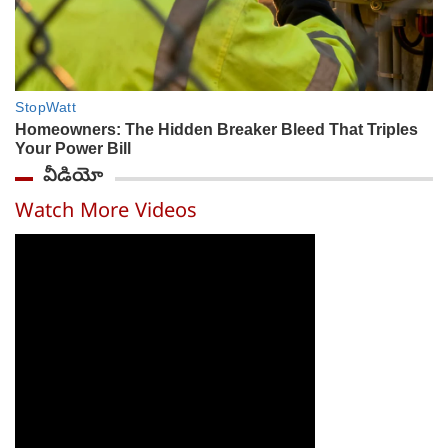
వీడియో
Watch More Videos