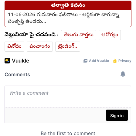
తర్వాతి కథనం
11-06-2026 గురువారం ఫలితాలు - ఆర్థికంగా బాగున్నా
సంతృప్తి ఉండదు...
వెబ్దునియా పై చదవండి :
తెలుగు వార్తలు
ఆరోగ్యం
వినోదం
పంచాంగం
ట్రెండింగ్..