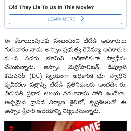
ఈ కేటాయింపులకు సంబంధించి టీటీడీ అధికారులు
గురువారం నాడు అస్సాం ప్రభుత్వ రెవెన్యూ అధికారుల
నుండి సదరు భూమిని అధికారికంగా స్వాధీనం
చేసుకున్నారు. అస్సాం మెట్రోపాలిటన్ డిప్యూటీ
కమిషనర్ (DC) స్వయంగా అధికారిక భూ స్వాధీన
ధృవీకరణ పత్రాన్ని టీటీడీ ప్రతినిధులకు అందజేశారు.
తిరుపతి ప్రధాన ఆలయ నమూనాను పోలి ఉండేలా..
అచ్చమైన ద్రావిడ నిర్మాణ శైలిలో, కృష్ణశిలలతో ఈ
అస్సాం శ్రీవారి ఆలయాన్ని నిర్మించనున్నారు.