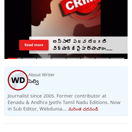
అస్సాంలో పదవ తరగతి
Read more
విద్యార్థిపై హత్యాచారం..
ఫంక్షన్‌కు వెళ్లిన తల్లి..
మంచంపై విగతజీవిగా..?
About Writer
సెల్వి
Journalist since 2005. Former contributor at
Eenadu & Andhra Jyothi Tamil Nadu Editions. Now
in Sub Editor, Webdunia....
మరింత చదవండి