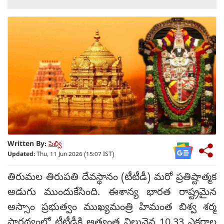
Written By:
సెల్వి
Updated:
Thu, 11 Jun 2026 (15:07 IST)
తిరుమల తిరుపతి దేవస్థానం (టీటీడీ) మరో ప్రతిష్టాత్మక
అడుగు ముందుకేసింది. ఈశాన్య భారత రాష్ట్రమైన
అస్సాం ప్రభుత్వం ముఖ్యమంత్రి హిమంత బిశ్వ శర్మ
సారథ్యంలో టీటీడీకి అత్యంత విలువైన 10.33 ఎకరాల