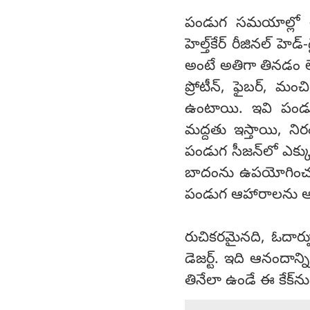
పండుగ సమయాల్లో ఆహ
హెల్త్‌కేర్ రీజినల్ హ
అంటే అతిగా తినడం లే
ప్రోటీన్, ఫైబర్, 
ఉంటాయి. ఇవి పండుగ 
మద్దతు ఇస్తాయి, నిర
పండుగ సీజన్‌లో ఎక్క
బాదంను ఉపయోగించడం 
పండుగ ఆహారాలను ఆస
రుచికరమైనది, ఓదార్ప
డెజర్ట్. ఇది ఆనందాన
తినేలా ఉండే ఈ కేక్