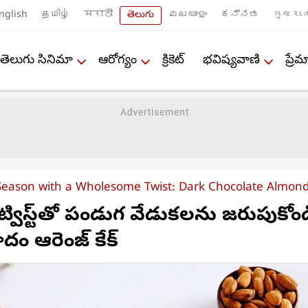
nglish
தமிழ்
मराठी
తెలుగు
മലയാളം
ಕನ್ನಡ
ગુજરાત
తెలుగు సినిమా
ఆరోగ్యం
క్రికెట్
భవిష్యవాణి
ప్ర
 Season with a Wholesome Twist: Dark Chocolate Almo
్విస్ట్‌తో పండుగ వేడుకలను జరుపుకోండ
బాదం ఆరెంజ్ కేక్