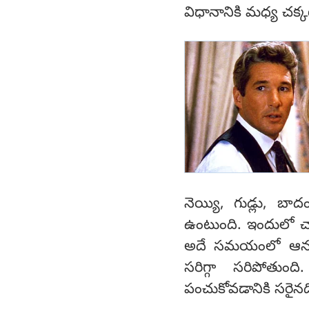
విధానానికి మధ్య చక్
నెయ్యి, గుడ్లు, బ
ఉంటుంది. ఇందులో చాక
అదే సమయంలో ఆనంద
సరిగ్గా సరిపోత
పంచుకోవడానికి సరైనద