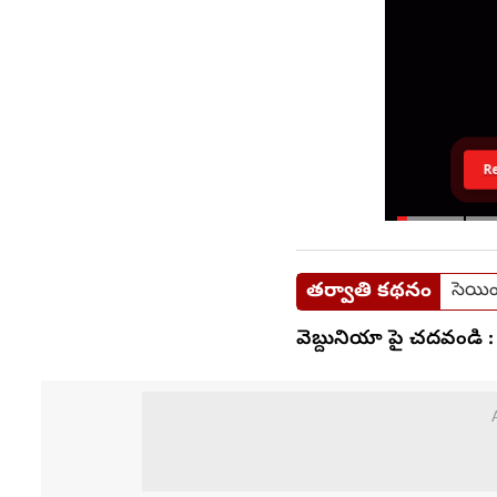
R
తర్వాతి కథనం
సెయింట
వెబ్దునియా పై చదవండి :