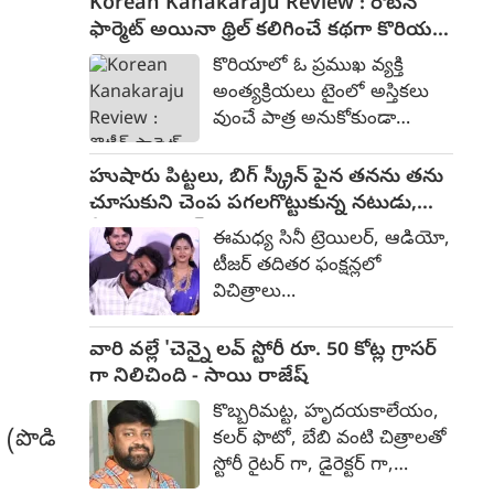
Korean Kanakaraju Review : రొటీన్
పారడైజన్ అనే జాగా కోసం
ఫార్మెట్ అయినా థ్రిల్ కలిగించే కథగా కొరియన్
పోరాటం చేస్తున్న కథగా
కనకరాజు - రివ్యూ
కొరియాలో ఓ ప్రముఖ వ్యక్తి
అనిపించింది. దర్శకుడు శ్రీకాంత్
అంత్యక్రియలు టైంలో అస్తికలు
ఒడెల ఈ చిత్రాన్ని అత్యంత భారీ
వుంచే పాత్ర అనుకోకుండా
స్థాయిలో, ప్రతిష్టాత్మకంగా
రకరకాలుగా చేతులు మారి
రూపొందిస్తున్నారు. SLV సినిమాస్‌
ఆంధ్రప్రదేశ్ లోని పెనుకొండ
హుషారు పిట్టలు, బిగ్ స్క్రీన్ పైన తనను తను
బ్యానర్ పై సుధాకర్ చెరుకూరి ఈ
ప్రాంతంలో ఓ బార్ ఓనర్ దగ్గరకు
చూసుకుని చెంప పగలగొట్టుకున్న నటుడు,
చిత్రాన్ని భారీ బడ్జెట్‌తో
చేరుతుంది. ఇక అక్కడ నివశించే
వీడియో వైరల్
నిర్మిస్తున్నారు.
ఈమధ్య సినీ ట్రెయిలర్, ఆడియో,
కనకరాజు (వరుణ్ తేజ్) చిన్న
టీజర్ తదితర ఫంక్షన్లలో
డాన్స్ ట్రూప్ తో కాలం
విచిత్రాలు
గడిపేస్తుంటాడు. పెద్ద కోపిష్టి.
చోటుచేసుకుంటున్నాయి.
కూడా. ఊరిలో ఫొటోగ్రాపర్
కొంతమంది దుస్తులు గురించి
వారి వల్లే 'చెన్నై లవ్ స్టోరీ రూ. 50 కోట్ల గ్రాసర్
స్నేహితుడు కిష్టప్ప (సత్య).
నేను మాట్లాడనమ్మా.. లేనిపోనిది
గా నిలిచింది - సాయి రాజేష్
అయితే, కనకరాజు అందరితోనూ
మాట్లాడితే తంటా అన్నారు. ఇలా
గొడవపడుతుంటాడు.
కొబ్బరిమట్ట, హృదయకాలేయం,
చెప్పుకుంటూ పోతే చాలా చిత్రాలే
తనముందు అన్యాయం జరిగితే
 (పొడి
కలర్ ఫొటో, బేబి వంటి చిత్రాలతో
జరుగుతున్నాయి. తాజాగా
సహించడు. ఈ నేపథ్యంలో
స్టోరీ రైటర్ గా, డైరెక్టర్ గా,
హుషారు పిట్టలు చిత్రం మీడియా
కనకరాజుకి లోకల్ రౌడీలతో గొడవ
ప్రొడ్యూసర్ గా తనకంటూ ఓ