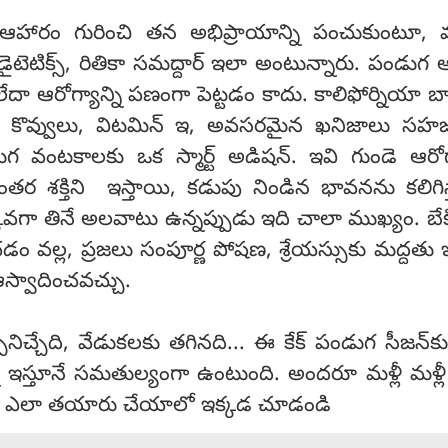
ారం గురించి తన అభిప్రాయాన్ని పంచుకుంటూ, మ్య
ెడ్-డైటెటిక్స్, రితికా సమద్దార్ ఇలా అంటున్నారు. పండుగ
దా ఆరోగ్యాన్ని పణంగా పెట్టడం కాదు. కాలిఫోర్నియా 
మంచి కొవ్వులు, విటమిన్ ఇ, అవసరమైన ఖనిజాలు సహ
వంటకాలకు ఒక స్మార్ట్ అడిషన్. ఇవి గుండె ఆరోగ్
ంతర శక్తిని ఇస్తాయి, కడుపు నిండిన భావనను కలిగిస
ువగా తినే అలవాటు ఉన్నప్పుడు ఇది చాలా ముఖ్యం. బేకి
వల్ల, ప్రజలు సంపూర్ణ పోషణ, శ్రేయస్సుకు మద్దతు ఇ
్వాదించవచ్చు.
ునిచ్చేది, వేడుకలకు తగినది... ఈ కేక్ పండుగ సీజన్‌క
్ని ఇస్తూనే సమతుల్యంగా ఉంటుంది. అందరూ మళ్లీ మళ్లీ
‌ను ఎలా తయారు చేయాలో ఇక్కడ చూడండి