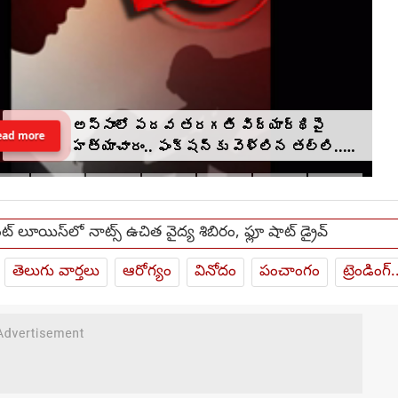
అస్సాంలో పదవ తరగతి విద్యార్థిపై
ead more
హత్యాచారం.. ఫంక్షన్‌కు వెళ్లిన తల్లి..
మంచంపై విగతజీవిగా..?
్ లూయిస్‌లో నాట్స్ ఉచిత వైద్య శిబిరం, ఫ్లూ షాట్ డ్రైవ్
తెలుగు వార్తలు
ఆరోగ్యం
వినోదం
పంచాంగం
ట్రెండింగ్.