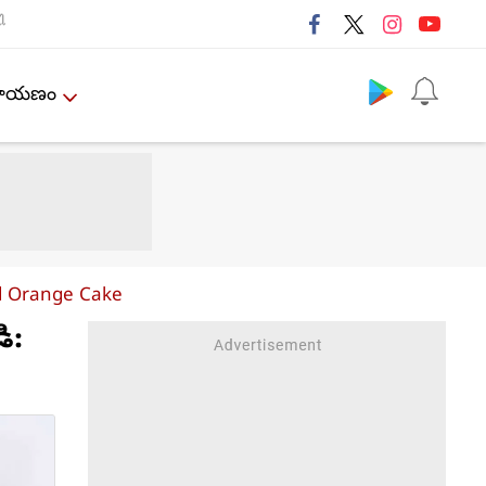
ી
Follow us
ేమాయణం
nd Orange Cake
ి: