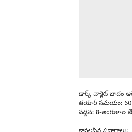
డార్క్ చాక్లెట్ బాదం ఆర
తయారీ సమయం: 60 
వడ్డన: 8-అంగుళాల కే
కావలసిన పదార్థాలు: