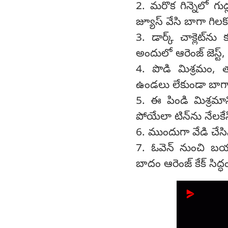
2. మరొక గిన్నెలో గుడ్
జ్యూస్ వేసి బాగా గిలక
3. డార్క్ చాక్లెట్‌ను
అందులో ఆరెంజ్ జెస్ట్,
4. పొడి మిశ్రమం, తడ
ఉండలు లేకుండా బాగా
5. ఈ పిండి మిశ్రమాన
పోయేలా టిన్‌ను నేలకేస
6. ముందుగా వేడి చేసి
7. ఓవెన్ నుంచి బయటక
బాదం ఆరెంజ్ కేక్ సిద్ధ