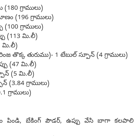
ు (180 గ్రాములు)
ిమాణం (196 గ్రాములు)
ప్పు (100 గ్రాములు)
్పు (113 మి.లీ)
 మి.లీ)
ారింజ తొక్క తురుము)- 1 టేబుల్ స్పూన్ (4 గ్రాములు)
్పు (47 మి.లీ)
్పూన్ (5 మి.లీ)
పూన్ (3.84 గ్రాములు)
.1 గ్రాములు)
ం పిండి, బేకింగ్ పౌడర్, ఉప్పు వేసి బాగా కలపాలి