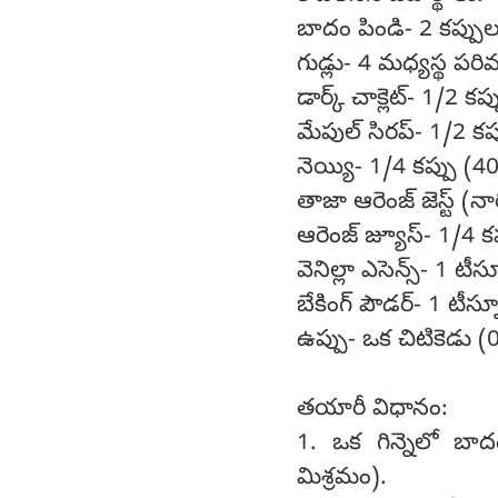
బాదం పిండి- 2 కప్పుల
గుడ్లు- 4 మధ్యస్థ పర
డార్క్ చాక్లెట్- 1/2 క
మేపుల్ సిరప్- 1/2 కప
నెయ్యి- 1/4 కప్పు (40
తాజా ఆరెంజ్ జెస్ట్ (న
ఆరెంజ్ జ్యూస్- 1/4 కప
వెనిల్లా ఎసెన్స్- 1 టీస
బేకింగ్ పౌడర్- 1 టీస్
ఉప్పు- ఒక చిటికెడు (0
తయారీ విధానం:
1. ఒక గిన్నెలో బాద
మిశ్రమం).