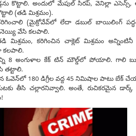
లను కొట్టాలి. అందులో మేపుల్ సిరప్, వెనిల్లా ఎసెన్స్, 
ొట్టాలి (తడి మిశ్రమం).
 కరిగించాలి (మైక్రోవేవ్‌లో లేదా డబుల్ బాయిలింగ్ పద్ధ
 నెయ్యి వేసి కలపాలి.
ి మిశ్రమం, కరిగించిన చాక్లెట్ మిశ్రమం అన్నింటినీ 
 కలపాలి.
్ని 8 అంగుళాల కేక్ టిన్ మౌల్డ్‌లో పోయాలి. గాలి 
ి తట్టాలి.
న ఓవెన్‌లో 180 డిగ్రీల వద్ద 45 నిమిషాల పాటు బేక్ చే
ు తీసి చల్లారనివ్వాలి. అంతే, రుచికరమైన డార్క్ చా
ం!