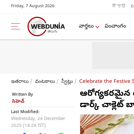
Friday, 7 August 2026
हिन्दी
E
వార్తలు
పంచాంగం
ఇతరాలు
వంటకాలు
స్వీట్లు
Celebrate the Festive
ఆరోగ్యకరమైన ట
Written By
సిహెచ్
డార్క్ చాక్లెట్ 
Last Modified:
Wednesday, 24 December
2025 (18:28 IST)