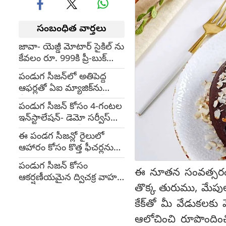
సంబంధిత వార్తలు
జావా- యెజ్డీ మోటార్ సైకిల్ ను
కేవలం రూ. 999కి ప్రీ-బుక్
చేయండి, పరిశ్రమలోనే
పండుగ సీజన్‌లో అతిపెద్ద
మొదటి ఆఫరింగ్
ఆఫర్లతో ఏఐ మ్యాజిక్‌ను
తీసుకువచ్చిన సామ్‌సంగ్
పండుగ సీజన్ కోసం 4-గంటల
ఫ్యాబ్ గ్రాబ్ ఫెస్ట్
ఇన్‌స్టాలేషన్- డెమో సర్వీస్‌ను
ప్రారంభించిన సామ్‌సంగ్
ఈ పండగ సీజన్లో రైలులో
ఆహారం కోసం కొత్త ఫీచర్లను
ప్రారంభించిన స్విగ్గీ
పండుగ సీజన్ కోసం
ఈ నూతన సంవత్సరం సంద
ఆకర్షణీయమైన ద్విచక్ర వాహన
తొక్క తురుము, మేపుల
ఫైనాన్స్ పథకాలను ప్రకటించిన
ఎల్‌ అండ్‌ టి ఫైనాన్స్ లిమిటెడ్
కేక్‌‌తో మీ వేడుకలకు
ఆలోచించి రూపొందిం