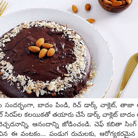
ర్భంగా, బాదం పిండి, రిచ్ డార్క్ చాక్లెట్, తాజా 
్ సిరప్‌ల కలయికతో తయారు చేసే డార్క్ చాక్లెట్ బాదం 
 వెచ్చదనాన్ని, ఆనందాన్ని జోడించండి. చెఫ్ కబితా సింగ
చిన ఈ వంటకం... పండుగ రుచులకు, ఆరోగ్యకరమైన బే