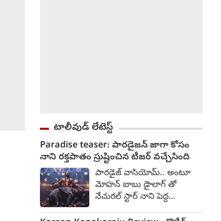
టాలీవుడ్ లేటెస్ట్
Paradise teaser: పారడైజన్ జాగా కోసం
నాని రక్తపాతం స్రుష్టించిన టీజర్ వచ్చేసింది
పారడైజ్ వాసియోమ్.. అంటూ
మోహన్ బాబు డైాలాగ్ తో
నేచురల్ స్టార్ నాని పెద్ద
అరుపులతో రక్తపాతం కలిగించేలా
ది ప్యారడైజ్ టీజర్ కనిపించింది.