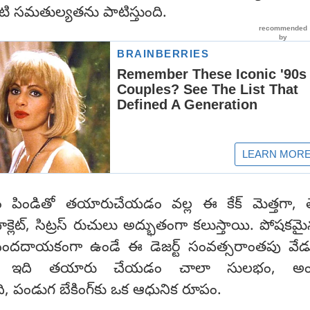
కటి సమతుల్యతను పాటిస్తుంది.
ాదం పిండితో తయారుచేయడం వల్ల ఈ కేక్ మెత్తగా, 
్లెట్, సిట్రస్ రుచులు అద్భుతంగా కలుస్తాయి. పోషకమై
దాయకంగా ఉండే ఈ డెజర్ట్ సంవత్సరాంతపు వేడ
ుంది. ఇది తయారు చేయడం చాలా సులభం, అం
ి, పండుగ బేకింగ్‌కు ఒక ఆధునిక రూపం.