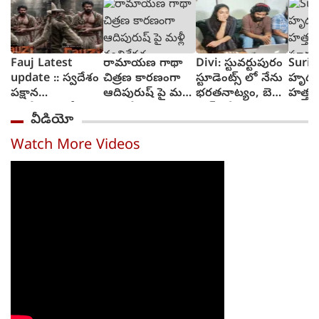
Fauj Latest
రామాయణ గాథా
Divi: స్టువర్టుపురం
Suriy
update :: స్వదేశం
చిత్రణ కారణంగా
స్టూడెంట్స్ లో నేను
హృద
పక్షాన
ఆదిపురుష్ పై మళ్లీ
భరతనాట్యం, బెల్లి
హత్తు
ఆంగ్లేయులతో
వ్యతిరేకత
డాన్స్ చేశా : దివి
సూర్య 
వీడియో
పోరాటానికి దిగిన
విశ్వన
ఫౌజీ గా ప్రభాస్
ట్రైలర్
Watch More Videos