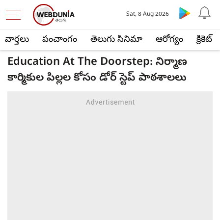
Sat, 8 Aug 2026
వార్తలు
పంచాంగం
తెలుగు సినిమా
ఆరోగ్యం
క్రికెట్
Education At The Doorstep: నిర్మాణ
కార్మికుల పిల్లల కోసం డోర్ స్టెప్ పాఠశాలలు