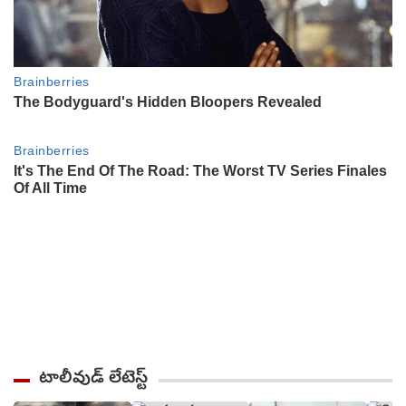
టాలీవుడ్ లేటెస్ట్