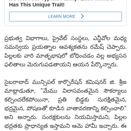
ప్రభుత్వ విభాగాలు, ప్రైవేట్ సంస్థలు, ఎన్జీవోల మధ్య
సమన్వయ ప్రయత్నాల ఆవశ్యకతను రమేష్ చెప్పారు.
పిల్లలకు వారి మాతృభాషలో బోధించడం వల్ల అభ్యసన
ఫలితాలు మెరుగుపడతాయని ఆయన పేర్కొన్నారు.
సైబరాబాద్ మున్సిపల్ కార్పొరేషన్ కమిషనర్ జి. శ్రీజ
మాట్లాడుతూ, "మేము విలాసవంతమైన సౌకర్యాలు
కల్పించలేకపోయినా, ప్రతి బిడ్డకు సురక్షితమైన,
భద్రమైన, పోషణతో కూడిన వాతావరణాన్ని కల్పించాలి"
అని అన్నారు. సంరక్షకులను నియమిస్తామని, పిల్లల
భద్రతకు ప్రాధాన్యత ఇస్తామని ఆమె హామీ ఇచ్చారు. ఈ