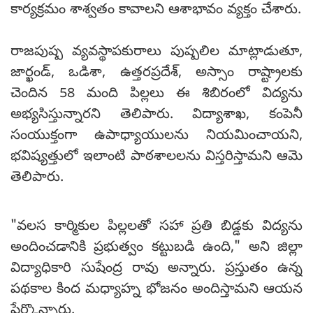
కార్యక్రమం శాశ్వతం కావాలని ఆశాభావం వ్యక్తం చేశారు.
రాజపుష్ప వ్యవస్థాపకురాలు పుష్పలిల మాట్లాడుతూ,
జార్ఖండ్, ఒడిశా, ఉత్తరప్రదేశ్, అస్సాం రాష్ట్రాలకు
చెందిన 58 మంది పిల్లలు ఈ శిబిరంలో విద్యను
అభ్యసిస్తున్నారని తెలిపారు. విద్యాశాఖ, కంపెనీ
సంయుక్తంగా ఉపాధ్యాయులను నియమించాయని,
భవిష్యత్తులో ఇలాంటి పాఠశాలలను విస్తరిస్తామని ఆమె
తెలిపారు.
"వలస కార్మికుల పిల్లలతో సహా ప్రతి బిడ్డకు విద్యను
అందించడానికి ప్రభుత్వం కట్టుబడి ఉంది," అని జిల్లా
విద్యాధికారి సుషేంద్ర రావు అన్నారు. ప్రస్తుతం ఉన్న
పథకాల కింద మధ్యాహ్న భోజనం అందిస్తామని ఆయన
పేర్కొన్నారు.