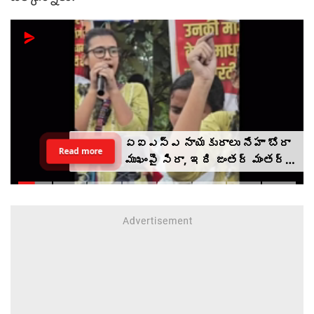
ఏఐఎస్ఎ నాయకురాలు నేహా బోరా
Read more
ముఖంపై సిరా, ఇది జంతర్ మంతర్
కాదంటూ...