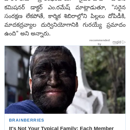
కమిషనర్ డాక్టర్ ఎం.రమేష్ మాట్లాడుతూ, "సరైన
సంరక్షణ లేకపోతే, కార్మిక శిబిరాల్లోని పిల్లలు దోపిడీకి,
మాదకద్రవ్యాల దుర్వినియోగానికి గురయ్యే ప్రమాదం
ఉంది" అని అన్నారు.