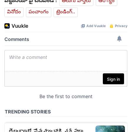
వెబ్దునియా పై చదవండి :
తెలుగు వార్తలు
ఆరోగ్యం
వినోదం
పంచాంగం
ట్రెండింగ్..