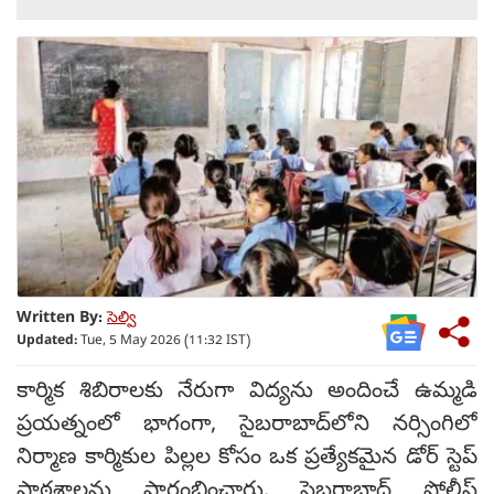
Written By:
సెల్వి
Updated:
Tue, 5 May 2026 (11:32 IST)
కార్మిక శిబిరాలకు నేరుగా విద్యను అందించే ఉమ్మడి
ప్రయత్నంలో భాగంగా, సైబరాబాద్‌లోని నర్సింగిలో
నిర్మాణ కార్మికుల పిల్లల కోసం ఒక ప్రత్యేకమైన డోర్ స్టెప్
పాఠశాలను ప్రారంభించారు. సైబరాబాద్ పోలీస్