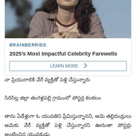
నా ప్రియురాలికి వేరే వ్యక్తితో పెళ్లి చేస్తున్నారు
సిరిసిల్ల జిల్లా తంగళ్లపల్లి గ్రామంలో పోస్టర్ల కలకలం
తాను ఏడేళ్లుగా ఓ యువతిని ప్రేమిస్తున్నానని, ఆమె తల్లిదండ్రులు
ఆమెకు వేరే వ్యక్తితో పెళ్లి చేస్తున్నారని ఊరంతా పోస్టర్లు
అంటించిన యువకుడు