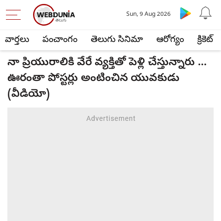
Sun, 9 Aug 2026
వార్తలు
పంచాంగం
తెలుగు సినిమా
ఆరోగ్యం
క్రికెట్
నా ప్రియురాలికి వేరే వ్యక్తితో పెళ్లి చేస్తున్నారు ...
ఊరంతా పోస్టర్లు అంటించిన యువకుడు
(వీడియో)