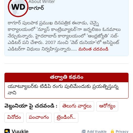
About Writer
ఠాగూర్
ఠాగూర్ పులపాక ప్రముఖ దినపత్రిక ఈనాడు, చెన్నై
కార్యాలయంలో 'న్యూస్ కాంట్రిబ్యూటర్‌'గా జర్నలిజం ఓనమాలు
నేర్చుకున్నారు. హైదరాబాద్ కార్యాలయంలో 'ఆంధ్రజ్యోతి' సబ్-
ఎడిటర్ పని చేశారు. 2007 నుంచి 'వెబ్ దునియా'లో అసిస్టెంట్
ఎడిటర్‌‌గా విధులు నిర్వహిస్తున్నారు.....
మరింత చదవండి
తర్వాతి కథనం
యూట్యూబర్‌కు టిడిపి రంగు పులిమేందుకు ప్రయత్నిస్తున్న
నాని
వెబ్దునియా పై చదవండి :
తెలుగు వార్తలు
ఆరోగ్యం
వినోదం
పంచాంగం
ట్రెండింగ్..