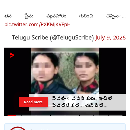
తన ప్రేమ వ్యవహారం గురించి చెప్పినా,…
pic.twitter.com/RXKMjKVFpH
— Telugu Scribe (@TeluguScribe)
July 9, 2026
స్వలింగ సంపర్కులు.. ఇంట్లో
Read more
వ్యతిరేకత... చున్నీతో
ఉరేసుకుని ఆత్మహత్య