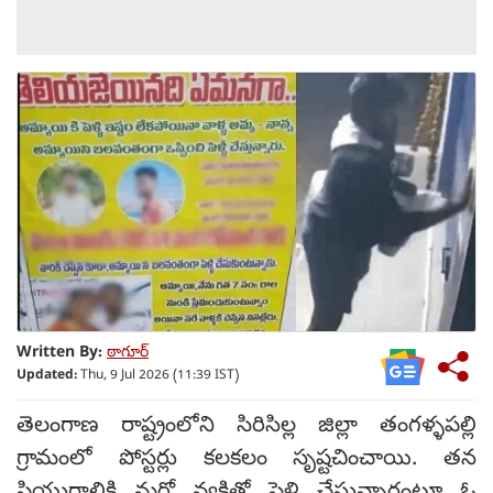
Written By:
ఠాగూర్
Updated:
Thu, 9 Jul 2026 (11:39 IST)
తెలంగాణ రాష్ట్రంలోని సిరిసిల్ల జిల్లా తంగళ్ళపల్లి
గ్రామంలో పోస్టర్లు కలకలం సృష్టచించాయి. తన