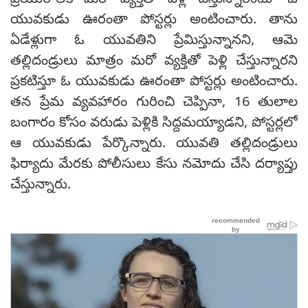
ప్రియురాలికి మరో వ్యక్తితో పెళ్లి చేస్తున్నారంటూ ఓ
యువకుడు ఊరంతా పోస్టర్లు అంటించారు. తాను
ఏడేళ్లుగా ఓ యువతిని ప్రేమిస్తున్నానని, ఆమె
తల్లిదండ్రులు మాత్రం మరో వ్యక్తితో పెళ్లి చేస్తున్నారని
ప్రకటిస్తూ ఓ యువకుడు ఊరంతా పోస్టర్లు అంటించారు.
తన ప్రేమ వ్యవహారం గురించి చెప్పినా, 16 తులాల
బంగారం కోసం వరుడు పెళ్లికి సిద్దమయ్యాడని, పోస్టర్లలో
ఆ యువకుడు పేర్కొన్నారు. యువతి తల్లిదండ్రులు
ఫిర్యాదు మేరకు పోలీసులు కేసు నమోదు చేసి దర్యాప్తు
చేస్తున్నారు.