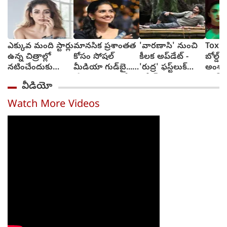
ఎక్కువ మంది స్టార్లు
మానసిక ప్రశాంతత
'వారణాసి' నుంచి
Toxic:
ఉన్న చిత్రాల్లో
కోసం సోషల్
కీలక అప్‌డేట్ -
బోల్డ్, ర
నటించేందుకు
మీడియా గుడ్‌బై...
'రుద్ర' ఫస్ట్‌లుక్
అంశా
జంకుతాను :
'ప్రేమలు' బ్యూటీ
రిలీజ్
యష్..
వీడియో
నయనతార
వెల్లడి
అద్వాన
టాక్సిక
Watch More Videos