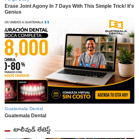
టాలీవుడ్ లేటెస్ట్