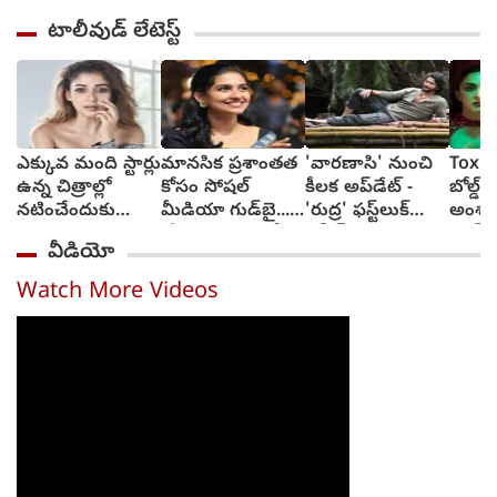
టాలీవుడ్ లేటెస్ట్
ఎక్కువ మంది స్టార్లు
మానసిక ప్రశాంతత
'వారణాసి' నుంచి
Toxic:
ఉన్న చిత్రాల్లో
కోసం సోషల్
కీలక అప్‌డేట్ -
బోల్డ్, ర
నటించేందుకు
మీడియా గుడ్‌బై...
'రుద్ర' ఫస్ట్‌లుక్
అంశా
జంకుతాను :
'ప్రేమలు' బ్యూటీ
రిలీజ్
యష్..
వీడియో
నయనతార
వెల్లడి
అద్వాన
టాక్సిక
Watch More Videos