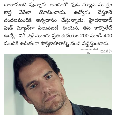
చాలామంది వున్నారు. అందులో ఫుడ్ మ్యాన్ మాత్రం
కాస్త వేరేలా యోచించాడు. ఉద్యోగం చేస్తూనే
వందలమందికి అన్నదానం చేస్తున్నాడు. హైదరాబాద్
ఫుడ్ మ్యాన్‌గా పిలువబడే ఈయన, తన కార్పొరేట్
ఉద్యోగానికి వెళ్లే ముందు ప్రతి ఉదయం 200 నుండి 400
మందికి ఉచితంగా పౌష్టికాహారాన్ని వండి వడ్డిస్తుంటారు.