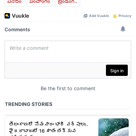
వినోదం
పంచాంగం
ట్రెండింగ్..