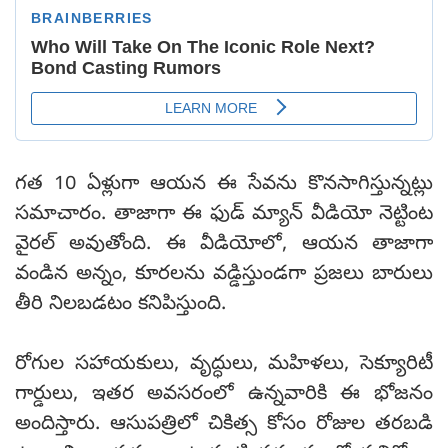
గత 10 ఏళ్లుగా ఆయన ఈ సేవను కొనసాగిస్తున్నట్లు
సమాచారం. తాజాగా ఈ ఫుడ్ మ్యాన్ వీడియో నెట్టింట
వైరల్ అవుతోంది. ఈ వీడియోలో, ఆయన తాజాగా
వండిన అన్నం, కూరలను వడ్డిస్తుండగా ప్రజలు బారులు
తీరి నిలబడటం కనిపిస్తుంది.
రోగుల సహాయకులు, వృద్ధులు, మహిళలు, సెక్యూరిటీ
గార్డులు, ఇతర అవసరంలో ఉన్నవారికి ఈ భోజనం
అందిస్తారు. ఆసుపత్రిలో చికిత్స కోసం రోజుల తరబడి