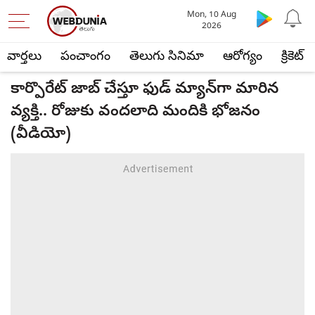
Mon, 10 Aug
2026
వార్తలు
పంచాంగం
తెలుగు సినిమా
ఆరోగ్యం
క్రికెట్
కార్పొరేట్ జాబ్ చేస్తూ ఫుడ్ మ్యాన్‌గా మారిన
వ్యక్తి.. రోజుకు వందలాది మందికి భోజనం
(వీడియో)