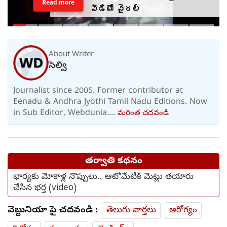
Read more
వీడియో వైరల్
About Writer
సెల్వి
Journalist since 2005. Former contributor at
Eenadu & Andhra Jyothi Tamil Nadu Editions. Now
in Sub Editor, Webdunia....
మరింత చదవండి
తర్వాతి కథనం
భార్యకు మోకాళ్ల నొప్పులు.. ఆటోమేటిక్ మెట్లు తయారు
చేసిన భర్త (video)
వెబ్దునియా పై చదవండి :
తెలుగు వార్తలు
ఆరోగ్యం