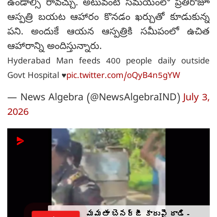
ఉండాల్సి రావచ్చు. అటువంటి సమయంలో ప్రతిరోజూ
ఆస్పత్రి బయట ఆహారం కొనడం ఖర్చుతో కూడుకున్న
పని. అందుకే ఆయన ఆస్పత్రికి సమీపంలో ఉచిత
ఆహారాన్ని అందిస్తున్నారు.
Hyderabad Man feeds 400 people daily outside
Govt Hospital ♥️
pic.twitter.com/oQyB4n5gYW
— News Algebra (@NewsAlgebraIND)
July 3,
2026
మమతా బెనర్జీ కారుపై దాడి -