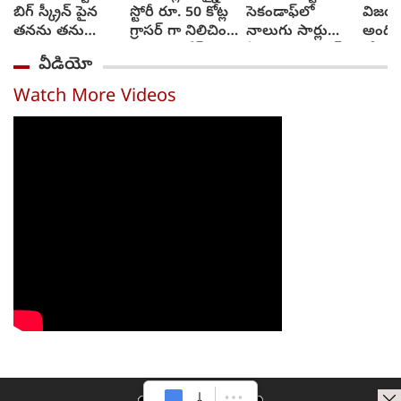
బిగ్ స్క్రీన్ పైన
స్టోరీ రూ. 50 కోట్ల
సెకండాఫ్‌లో
విజయా
తనను తను
గ్రాసర్ గా నిలిచింది -
నాలుగు సార్లు
అంది
చూసుకుని చెంప
సాయి రాజేష్
ఏడ్చాను : చరణ్‌
కోరుకు
వీడియో
పగలగొట్టుకున్న
అర్జున్‌
సోనూ
నటుడు, వీడియో
Watch More Videos
వైరల్