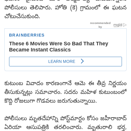
పోలీసులు తెలిపారు. హోతి (కె) గ్రామంలో ఈ ఘటన
చోటుచేసుకుంది.
కుటుంబ వివాదం కారణంగానే ఆమె ఈ తీవ్ర నిర్ణయం
తీసుకున్నట్లు సమాచారం. సదరు మహిళ కుటుంబంలో
కొద్ది రోజలుగా గొడవలు జరుగుతున్నాయి.
పోలీసులు మృతదేహాన్ని పోస్ట్‌మార్టం కోసం జహీరాబాద్
ఏరియా ఆసుపత్రికి తరలించారు. మృతురాలి భర్త,