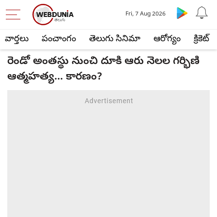
Fri, 7 Aug 2026
వార్తలు
పంచాంగం
తెలుగు సినిమా
ఆరోగ్యం
క్రికెట్
రెండో అంతస్థు నుంచి దూకి ఆరు నెలల గర్భిణి
ఆత్మహత్య... కారణం?