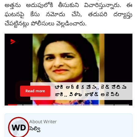
అత్తను అదుపులోకి తీసుకుని విచారిస్తున్నారు. ఈ
ఘటనపై కేసు నమోదు చేసి, తదుపరి దర్యాప్తు
చేపట్టినట్లు పోలీసులు వెల్లడించారు.
భారీ ఆర్థిక మోసం.. రెడ్ నోటీసు
Read more
జారీ.. విశాఖ రాథోడ్‌‌ అరెస్ట్
About Writer
సెల్వి