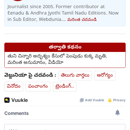
Journalist since 2005. Former contributor at
Eenadu & Andhra Jyothi Tamil Nadu Editions. Now
in Sub Editor, Webdunia....
మరింత చదవండి
తర్వాతి కథనం
తుని చిన్నారి అదృశ్యం కేసులో పెంపుడు కుక్క మృతి,
మరింత అనుమానం, వీడియో
వెబ్దునియా పై చదవండి :
తెలుగు వార్తలు
ఆరోగ్యం
వినోదం
పంచాంగం
ట్రెండింగ్..