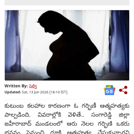
Written By:
సెల్వి
Updated:
Sat, 13 Jun 2026 (18:10 IST)
కుటుంబ కలహాల కారణంగా ఓ గర్భిణీ ఆత్మహత్యకు
పాల్పడింది. వివరాల్లోకి వెళితే.. సంగారెడ్డి జిల్లా
జహీరాబాద్ మండలంలో ఆరు నెలల గర్భిణి ఒకరు
భవనం పైనుంచి దూకి ఆత్మహత్య చేసుకున్నారని