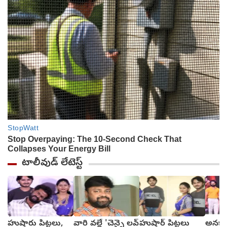
టాలీవుడ్ లేటెస్ట్
హుషారు పిట్టలు,
వారి వల్లే 'చెన్నై లవ్
హుషార్‌ పిట్టలు
అనకాప