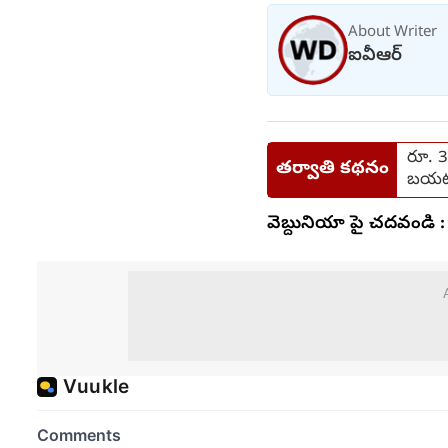
About Writer
ఐవీఆర్
రూ. 3
తర్వాతి కథనం
బయటప
వెబ్దునియా పై చదవండి :