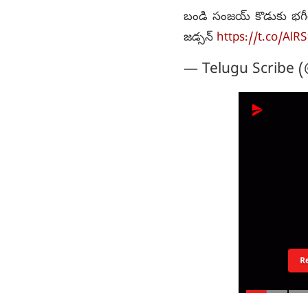
బండి సంజయ్ కొడుకు భగీరథ
జడ్సన్
https://t.co/AlR
— Telugu Scribe 
R