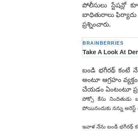
పోలీసులు స్టేషన్లో 
బాధితురాలు ఫిర్యాదు
ప్రశ్నించారు.
బండి భగీరథ్ కంటే నే
అంటూ ఆగ్రహం వ్యక్తం 
చేయడం ఏంటంటూ ప్రశ్ని
పోక్సో కేసు నిందితుడు
పోయినందుకు నన్ను అరెస్ట్ 
ఇవాళ నేను బండి భగీరథ్ కంట