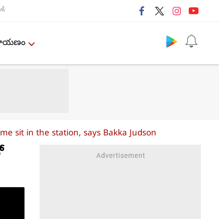
તી
Follow us
ేమాయణం
e sit in the station, says Bakka Judson
ో