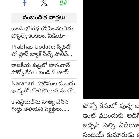
సంబంధిత వార్తలు
బండి భగీరథ కనిపించటలేదు,
పోస్టర్స్ కలకలం, వీడియో
Prabhas Update: స్పిరిట్
లో ఫ్లాష్ బ్యాక్ సీన్స్ పోలీస్
సెట్‌లో షూట్ మొదలైంది
రాజకీయ కుట్రలో భాగంగానే
పోక్సో కేసు : బండి సంజయ్
Narahari: పోలీసుల ముందు
భార్యతో లొంగిపోయిన మావో
కీలక నేత పసునూరి నరహరి
కానిస్టేబుల్‌ను హత్య చేసిన
పోక్సో కేసులో వున్న 
గుర్తు తెలియని వ్యక్తులు..
ఇంటి ముందుకు అడిగేంద
కత్తితో దాడి
జడ్సన్ సెల్ఫీ వీడి
సంజయ్ కుమారుడు బండి