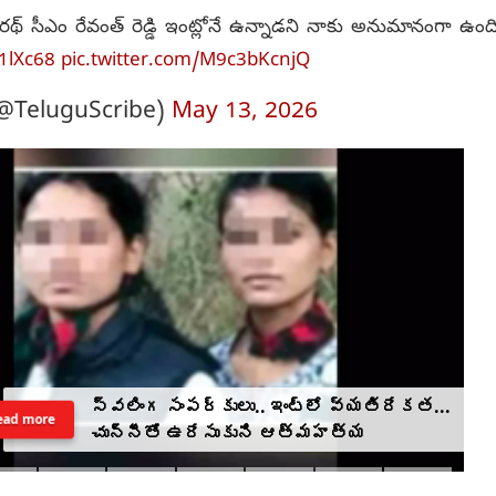
్ సీఎం రేవంత్ రెడ్డి ఇంట్లోనే ఉన్నాడని నాకు అనుమానంగా ఉంది
S1lXc68
pic.twitter.com/M9c3bKcnjQ
(@TeluguScribe)
May 13, 2026
స్వలింగ సంపర్కులు.. ఇంట్లో వ్యతిరేకత...
ead more
చున్నీతో ఉరేసుకుని ఆత్మహత్య