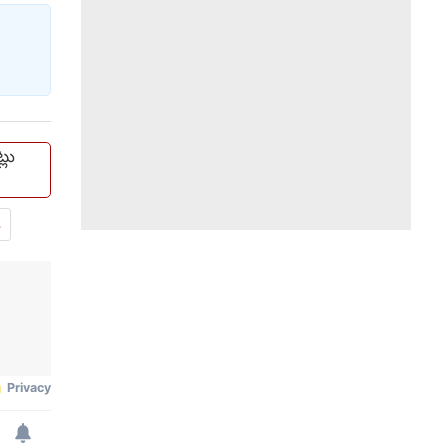
్లు
.