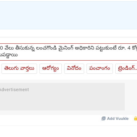
0 వేలు తీసుకున్న లంచగొండి మైనింగ్ అధికారిని పట్టుకుంటే రూ. 4 కోట
డ్డాయి
తెలుగు వార్తలు
ఆరోగ్యం
వినోదం
పంచాంగం
ట్రెండింగ్.