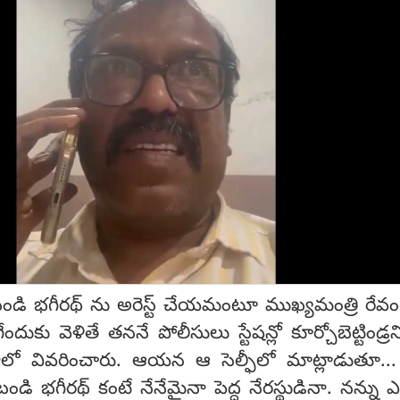
బండి భగీరథ్ ను అరెస్ట్ చేయమంటూ ముఖ్యమంత్రి రేవంత్ 
ుకు వెళితే తననే పోలీసులు స్టేషన్లో కూర్చోబెట్టిండ్రన
యోలో వివరించారు. ఆయన ఆ సెల్ఫీలో మాట్లాడుతూ..
 భగీరథ్ కంటే నేనేమైనా పెద్ద నేరస్థుడినా. నన్ను 