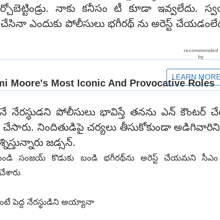
కూర్చోబెట్టిండ్రు. నాకు కనీసం టీ కూడా ఇవ్వలేదు. స
 చేసినా ఎందుకు పోలీసులు భగీరథ్ ను అరెస్ట్ చేయడం
నే నేరస్థుడని పోలీసులు భావిస్తే తనను ఎన్ కౌంటర్ 
చేసారు. నిందితుడిపై చర్యలు తీసుకోకుండా అడిగివారిని అ
స్తున్నారు జడ్సన్.
 బండి సంజయ్ కొడుకు బండి భగీరథ్‌ను అరెస్ట్ చేయమని సీఎం
చేశారు
ే పెద్ద నేరస్థుడిని అయ్యానా