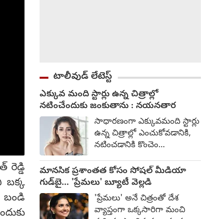
టాలీవుడ్ లేటెస్ట్
ఎక్కువ మంది స్టార్లు ఉన్న చిత్రాల్లో
నటించేందుకు జంకుతాను : నయనతార
సాధారణంగా ఎక్కువమంది స్టార్లు
ఉన్న చిత్రాల్లో ఎంచుకోవడానికి,
నటించడానికి కొంచెం
భయపడతానని స్టార్ హీరోయిన్
రెడ్డి
నయనతార అన్నారు. కన్నడ
మానసిక ప్రశాంతత కోసం సోషల్ మీడియా
హీరో యశ్ హీరోగా నటించిన
ి బక్క
గుడ్‌బై... 'ప్రేమలు' బ్యూటీ వెల్లడి
తాజా చిత్రం టాక్సిక్. గీతూ
. బండి
'ప్రేమలు' అనే చిత్రంతో దేశ
మోహన్ దాస్ దర్శకత్వం
వ్యాప్తంగా ఒక్కసారిగా మంచి
ఎందుకు
వహించారు. ఇందులో