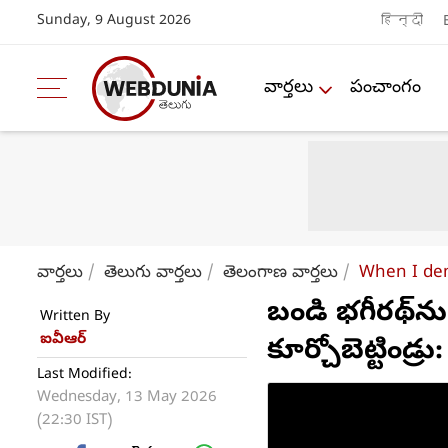
Sunday, 9 August 2026
हिन्दी
వార్తలు
పంచాంగం
వార్తలు
తెలుగు వార్తలు
తెలంగాణ వార్తలు
When I dem
బండి భగీరథ్‌ను 
Written By
ఐవీఆర్
కూర్చోబెట్టిండ్ర
Last Modified:
Wednesday, 13 May 2026
(22:30 IST)