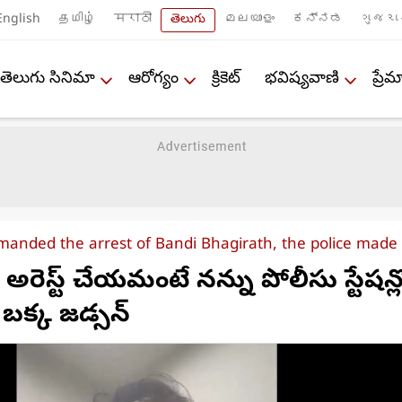
English
தமிழ்
मराठी
తెలుగు
മലയാളം
ಕನ್ನಡ
ગુજરા
తెలుగు సినిమా
ఆరోగ్యం
క్రికెట్
భవిష్యవాణి
ప్ర
anded the arrest of Bandi Bhagirath, the police made m
అరెస్ట్ చేయమంటే నన్ను పోలీసు స్టేషన్ల
ు: బక్క జడ్సన్