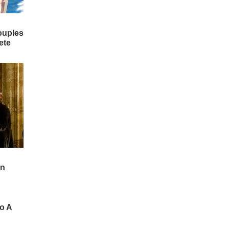
స్టామినా, సహనశక్తి పెరుగుతుంది.
ఆత్మరక్షణ నైపుణ్యం వస్తుంది.