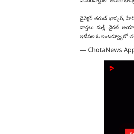
ఎయిర్‌పోర్టులో తరుణ్ భాస్క
డైరెక్టర్ తరుణ్ భాస్కర్, హ
వార్తలు మళ్లీ వైరల్ అయ్
ఇటీవల ఓ ఇంటర్వ్యూలో తర
— ChotaNews Ap
R