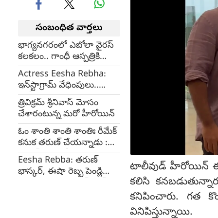
సంబంధిత వార్తలు
భాగ్యనగరంలో ఎబోలా వైరస్
కలకలం.. గాంధీ ఆస్పత్రికి
ప్రయాణికుల తరలింపు
Actress Eesha Rebha:
ఇన్‌స్టాగ్రామ్ వేధింపులు..
పోలీసులను ఆశ్రయించిన
త్రివిక్రమ్ శ్రీనివాస్ మోసం
ఈషా రెబ్బా
చేశారంటున్న మరో హీరోయిన్
ఓం శాంతి శాంతి శాంతిః రీమేక్
కనుక తరుణ్ చేయన్నాడు :
సృజన్‌ యరబోలు
Eesha Rebba: తరుణ్
టాలీవుడ్ హీరోయిన్ 
భాస్కర్, ఈషా రెబ్బ పెండ్లి
కలిసి కనబడుతున్నా
విషయంపై తాజా అప్ డేట్ !
కనిపించారు. గత కొం
వినిపిస్తున్నాయి.