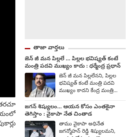
తాజా వార్తలు
జెన్ జీ మన పిల్లలే ... పిల్లల భవిష్యత్ కంటే
మంత్రి పదవి ముఖ్యం కాదు : ధర్మేంద్ర ప్రధాన్
జెన్ జీ మన పిల్లలేనని, పిల్లల
భవిష్యత్ కంటే మంత్రి పదవి
ముఖ్యం కాదని కేంద్ర మంత్రి
పదవికి రాజీనామా చేసిన ధర్మేంద్ర
య తరచూ
ప్రధాన్ అన్నారు. నీట్ యూజీ
జగన్ శిష్యులం... ఆయన కోసం ఎంతకైనా
ప్రశ్నపత్రాల లీకేజీ వ్యవహారంతో
రయంలో
తెగిస్తాం : వైకాపా నేత చింతాడ
ఆయన మంత్రి పదవికి రాజీనామా
కార్లు
తాము వైకాపా అధినేత
చేసిన విషయం తెల్సిందే. ఆ
జగన్మోహన్ రెడ్డి శిష్యులమని,
తర్వాత ఆయన స్పందిస్తూ, నీట్