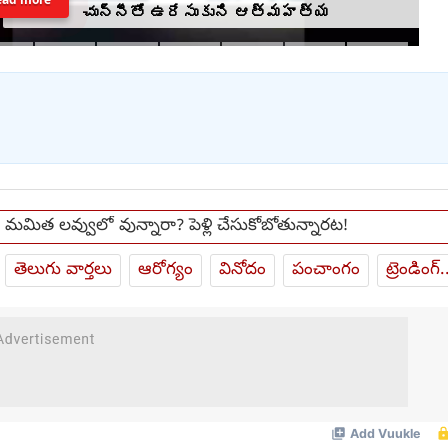
చున్నీతో ఉరేసుకుని ఆత్మహత్య
ప్, మమిత లవ్వులో వున్నారా? పెళ్లి చేసుకోబోతున్నారట!
తెలుగు వార్తలు
ఆరోగ్యం
వినోదం
పంచాంగం
ట్రెండింగ్.