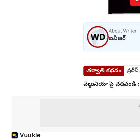
About Writer
ఐవీఆర్
తర్వాతి కథనం
ప్రదీ
వెబ్దునియా పై చదవండి :