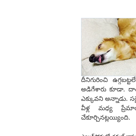
దీనిగురించి ఉగ్గబట
అడిగేశారు కూడా. దా
ఎక్కువని అన్నాడు. 
వీళ్ల మధ్య ప్ర
చేకూర్చినట్లయ్యింది.