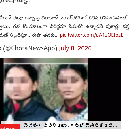
ర్-ఈషా రెబ్బా..
ీరోయిన్ ఈషా రెబ్బా హైదరాబాద్ ఎయిర్‌పోర్టులో కలిసి కనిపించడంతో వీర
యాయి. గత కొంతకాలంగా వీరిద్దరూ ప్రేమలో ఉన్నారనే పుకార్లు వస్
ుణ్ స్పందిస్తూ.. ఈషా తనకు…
pic.twitter.com/uA1zOEIozE
p (@ChotaNewsApp)
July 8, 2026
స్వలింగ సంపర్కులు.. ఇంట్లో వ్యతిరేకత...
ead more