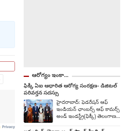
నూకపల్లిలోని డబుల్ బెడ్రూం ఇళ్ల
వద్దకు రావాలని కండిషన్
పెట్టాడు. బాధితురాలు అక్కడికి
వెళ్లింది.
ఆరోగ్యం ఇంకా...
.
ఫిక్కీ ఏఐ ఆధారిత ఆరోగ్య సంరక్షణ- డిజిటల్
పరివర్తన సదస్సు
హైదరాబాద్: ఫెడరేషన్ ఆఫ్
ఇండియన్ ఛాంబర్స్ ఆఫ్ కామర్స్
అండ్ ఇండస్ట్రీ(ఫిక్కీ) తెలంగాణ
స్టేట్ కౌన్సిల్, తమ మొట్టమొదటి
హెల్త్‌కేర్ ప్యానెల్‌ను