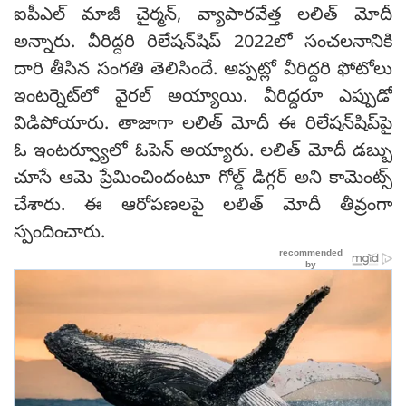
ఐపీఎల్ మాజీ చైర్మన్, వ్యాపారవేత్త లలిత్ మోదీ
అన్నారు. వీరిద్దరి రిలేషన్‌షిప్ 2022లో సంచలనానికి
దారి తీసిన సంగతి తెలిసిందే. అప్పట్లో వీరిద్దరి ఫోటోలు
ఇంటర్నెట్‌లో వైరల్ అయ్యాయి. వీరిద్దరూ ఎప్పుడో
విడిపోయారు. తాజాగా లలిత్ మోదీ ఈ రిలేషన్‌షిప్‌పై
ఓ ఇంటర్వ్యూలో ఓపెన్ అయ్యారు. లలిత్ మోదీ డబ్బు
చూసే ఆమె ప్రేమించిందంటూ గోల్డ్ డిగ్గర్ అని కామెంట్స్
చేశారు. ఈ ఆరోపణలపై లలిత్ మోదీ తీవ్రంగా
స్పందించారు.