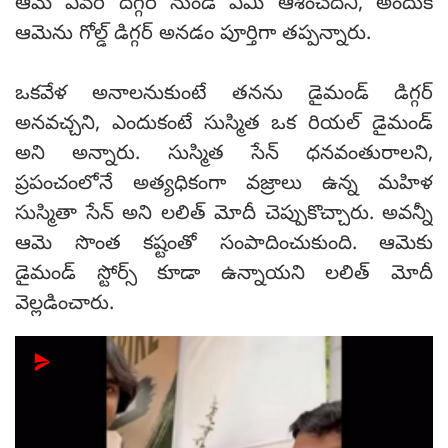
ఆమె ఎవరి దగ్గర నుండి ఏమీ ఆశించదని, అందుకే
ఆమెను గోల్డ్ డిగ్గర్ అనడం పూర్తిగా తప్పన్నారు.
ఒకవేళ అనాలనుకుంటే తనను డైమండ్ డిగ్గర్
అనవచ్చని, ఎందుకంటే సుస్మిత ఒక రియల్ డైమండ్
అని అన్నారు. సుస్మిత సేన్ ధనవంతురాలని,
ప్రపంచంలోనే అత్యధికంగా వజ్రాలు ఉన్న మహిళ
సుస్మితా సేన్ అని లలిత్ మోదీ చెప్పుకొచ్చారు. అవన్నీ
ఆమె సొంత కష్టంతో సంపాదించుకుంది. ఆమెకు
డైమండ్ స్టోర్స్ కూడా ఉన్నాయని లలిత్ మోదీ
వెల్లడించారు.