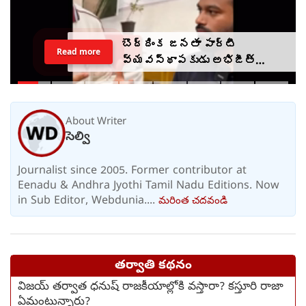
బొద్దింక జనతా పార్టీ
Read more
వ్యవస్థాపకుడు అభిజీత్
అసలు రంగు ఇదే
About Writer
సెల్వి
Journalist since 2005. Former contributor at
Eenadu & Andhra Jyothi Tamil Nadu Editions. Now
in Sub Editor, Webdunia....
మరింత చదవండి
తర్వాతి కథనం
విజయ్ తర్వాత ధనుష్ రాజకీయాల్లోకి వస్తారా? కస్తూరి రాజా
ఏమంటున్నారు?