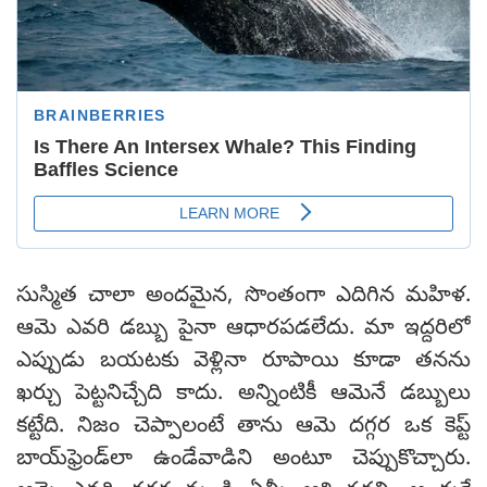
సుస్మిత చాలా అందమైన, సొంతంగా ఎదిగిన మహిళ.
ఆమె ఎవరి డబ్బు పైనా ఆధారపడలేదు. మా ఇద్దరిలో
ఎప్పుడు బయటకు వెళ్లినా రూపాయి కూడా తనను
ఖర్చు పెట్టనిచ్చేది కాదు. అన్నింటికీ ఆమెనే డబ్బులు
కట్టేది. నిజం చెప్పాలంటే తాను ఆమె దగ్గర ఒక కెప్ట్
బాయ్‌ఫ్రెండ్‌లా ఉండేవాడిని అంటూ చెప్పుకొచ్చారు.