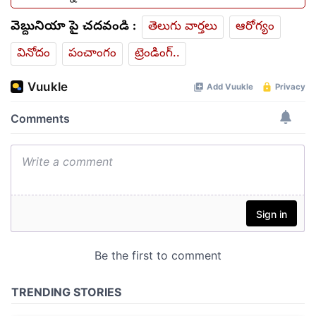
వెబ్దునియా పై చదవండి :
తెలుగు వార్తలు
ఆరోగ్యం
వినోదం
పంచాంగం
ట్రెండింగ్..