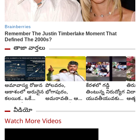
తాజా వార్తలు
అమావాస్య రోజున
పోలవరం,
కేరళలో గడ్డి
తిరుపత
ఆకాశంలో అరుదైన
భోగాపురం,
తింటున్న నిరుద్యోగ
విద్యార్
కలయిక.. ఒకే
అమరావతి... ఆ
యువతీయువకులు,
ఆత్మహత
వరుసలో ఆరు
ఘనత మాదే..
ఎందుకు?
డిమాం
వీడియో
గ్రహాలు
జగన్‌పై చంద్రబాబు
ఎస్.ఎ
సెటైర్లు
Watch More Videos