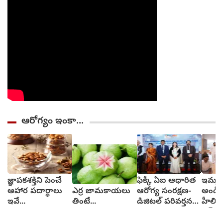
ఆరోగ్యం ఇంకా...
జ్ఞాపకశక్తిని పెంచే
ఫిక్కీ ఏఐ ఆధారిత
ఇమ్మర
ఆహార పదార్థాలు
ఎర్ర జామకాయలు
ఆరోగ్య సంరక్షణ-
అండ్ 
ఇవే...
తింటే...
డిజిటల్ పరివర్తన
హీలింగ
సదస్సు
ఎక్స్‌ప