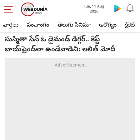
Tue, 11 Aug
2026
వార్తలు
పంచాంగం
తెలుగు సినిమా
ఆరోగ్యం
క్రికెట్
సుస్మితా సేన్ ఓ డైమండ్ డిగ్గర్.. కెప్ట్
బాయ్‌ఫ్రెండ్‌లా ఉండేవాడిని: లలిత్ మోదీ