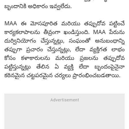
బృందానికి అధికారం ఇవ్వలేదు.
MAA ఈ మోసపూరిత మరియు తప్పుదోవ పట్టించే
కార్యకలాపాలను తీవ్రంగా ఖండిస్తుంది. MAA పేరును
దుర్వినియోగం చేస్తున్నట్లు, సంఘంతో అనుబంధాన్ని
తప్పుగా ప్రచారం చేస్తున్నట్లు, లేదా వ్యక్తిగత లాభం
కోసం కళాకారులను మరియు ప్రజలను తప్పుదోవ
పట్టిస్తున్నట్లు తేలిన ఏ వ్యక్తి లేదా బృందంపైనైనా
కఠినమైన చట్టపరమైన చర్యలు ప్రారంభించబడతాయి.