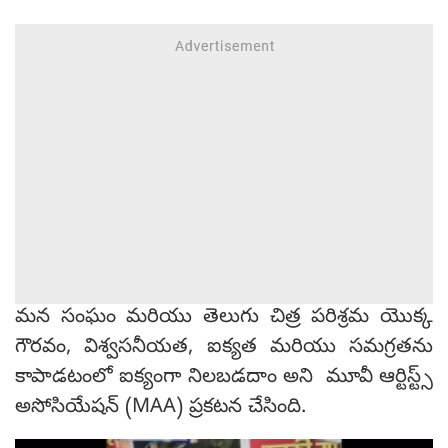
మన సంఘం మరియు తెలుగు చిత్ర పరిశ్రమ యొక్క
గౌరవం, విశ్వసనీయత, ఐక్యత మరియు సమగ్రతను
కాపాడటంలో ఐక్యంగా నిలబడదాం అని మూవీ ఆర్టిస్ట్స్
అసోసియేషన్ (MAA) ప్రకటన చేసింది.