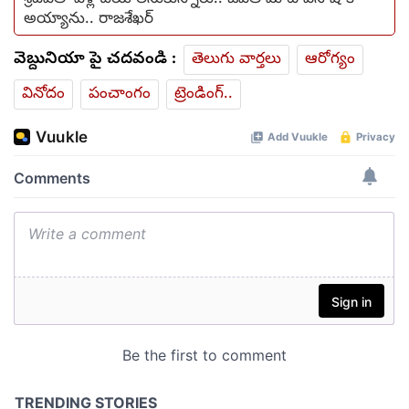
అయ్యాను.. రాజశేఖర్
వెబ్దునియా పై చదవండి :
తెలుగు వార్తలు
ఆరోగ్యం
వినోదం
పంచాంగం
ట్రెండింగ్..