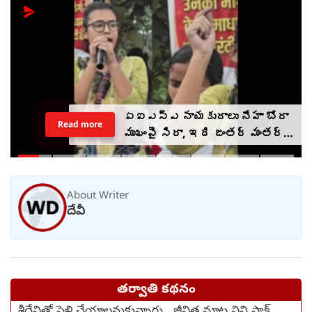
ఏఐఎస్ఎ నాయకురాలు నేహా బోరా
Read more
ముఖంపై సిరా, ఇది జంతర్ మంతర్
కాదంటూ...
About Writer
దేవీ
తర్వాతి కథనం
శ్రీదేవితో పెళ్లి చేయాలనుకున్నారు.. జీవిత మాట విని షాక్