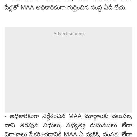
పేర్లతో MAA అధికారికంగా గుర్తించిన సంస్థ ఏదీ లేదు.
- అధికారికంగా నిర్దేశించిన MAA మార్గాలకు వెలుపల,
దాని తరపున నిధులు, సభ్యత్వ రుసుములు లేదా
విరాళాలు సేకరించడానికి MAA ఏ వ్యక్తికి, సంస్థకు లేదా