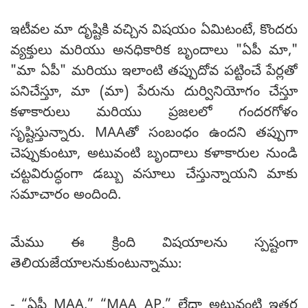
ఇటీవల మా దృష్టికి వచ్చిన విషయం ఏమిటంటే, కొందరు
వ్యక్తులు మరియు అనధికారిక బృందాలు "ఏపీ మా,"
"మా ఏపీ" మరియు ఇలాంటి తప్పుదోవ పట్టించే పేర్లతో
పనిచేస్తూ, మా (మా) పేరును దుర్వినియోగం చేస్తూ
కళాకారులు మరియు ప్రజలలో గందరగోళం
సృష్టిస్తున్నారు. MAAతో సంబంధం ఉందని తప్పుగా
చెప్పుకుంటూ, అటువంటి బృందాలు కళాకారుల నుండి
చట్టవిరుద్ధంగా డబ్బు వసూలు చేస్తున్నాయని మాకు
సమాచారం అందింది.
మేము ఈ క్రింది విషయాలను స్పష్టంగా
తెలియజేయాలనుకుంటున్నాము:
- “ఏపీ MAA,” “MAA AP,” లేదా అటువంటి ఇతర