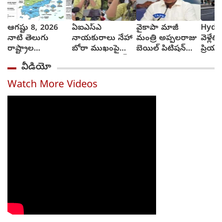
ఆగష్టు 8, 2026
ఏఐఎస్ఎ
వైకాపా మాజీ
Hyde
నాటి తెలుగు
నాయకురాలు నేహా
మంత్రి అప్పలరాజు
వెళ్లేట
రాష్ట్రాల
బోరా ముఖంపై
బెయిల్ పిటిషన్‌
ప్రియు
వాతావరణ సూచన
సిరా, ఇది జంతర్
తిరస్కృతి
వెళ్లాడ
వీడియో
ఎలా వుందంటే..?
మంతర్ కాదంటూ...
వచ్చే
అంబుల
Watch More Videos
ఆమె శ
తెచ్చ