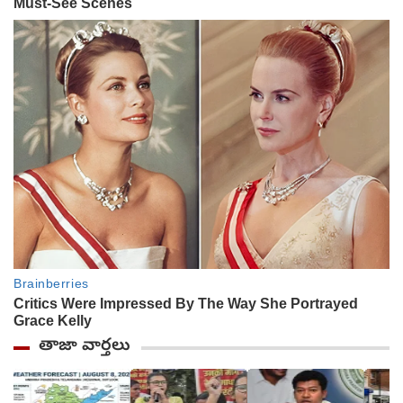
తాజా వార్తలు