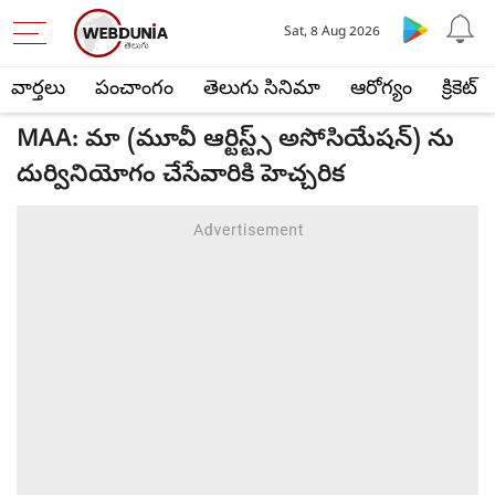
Sat, 8 Aug 2026
వార్తలు
పంచాంగం
తెలుగు సినిమా
ఆరోగ్యం
క్రికెట్
MAA: మా (మూవీ ఆర్టిస్ట్స్ అసోసియేషన్) ను
దుర్వినియోగం చేసేవారికి హెచ్చరిక