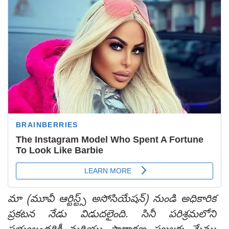
మా (మూవీ ఆర్టిస్ట్స్ అసోసియేషన్) నుండి అధికారిక
ప్రకటన నేడు విడుదలైంది. సినీ పరిశ్రమలోని