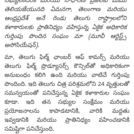
సభ్యులందరికీ మరియు సాధారణ ప్రజలకు మేము
తెలియజేయునది ఏమనగా, తెలంగాణ మరియు
ఆంధ్రప్రదేశ్ అనే రెండు తెలుగు రాష్ట్రాలలోని
కళాకారులకు ప్రాతినిధ్యం వహిస్తున్న ఏకైక అధికారిక
గుర్తింపు పొందిన సంఘం మా (మూవీ ఆర్టిస్ట్స్
అసోసియేషన్).
మా, తెలుగు ఫిల్మ్ ఛాంబర్ ఆఫ్ కామర్స్ మరియు
తెలుగు ఫిల్మ్ ప్రొడ్యూసర్స్ కౌన్సిల్‌తో అధికారికంగా
అనుబంధం కలిగి ఉంది మరియు వాటిచే గుర్తింపు
పొందింది. ఇది తెలుగు చిత్ర పరిశ్రమలోని 24 వృత్తులతో
సమన్వయంతో పనిచేస్తున్న ఏకైక కళాకారుల సంఘం
కూడా. ఇది తన సభ్యుల సంక్షేమం మరియు
ప్రయోజనాలను కాపాడటానికి, వారికి మద్దతు
ఇవ్వడానికి మరియు ప్రాతినిధ్యం వహించడానికి
సమిష్టిగా పనిచేస్తుంది.