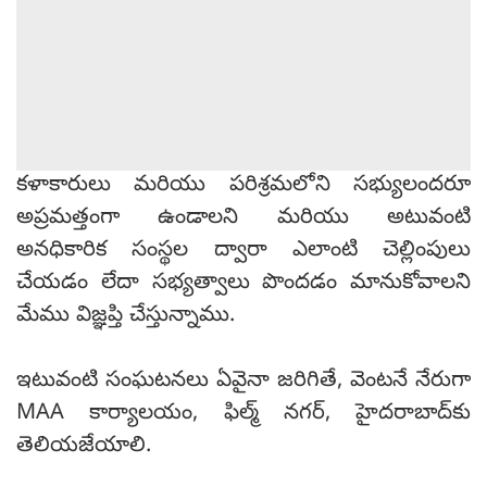
కళాకారులు మరియు పరిశ్రమలోని సభ్యులందరూ
అప్రమత్తంగా ఉండాలని మరియు అటువంటి
అనధికారిక సంస్థల ద్వారా ఎలాంటి చెల్లింపులు
చేయడం లేదా సభ్యత్వాలు పొందడం మానుకోవాలని
మేము విజ్ఞప్తి చేస్తున్నాము.
ఇటువంటి సంఘటనలు ఏవైనా జరిగితే, వెంటనే నేరుగా
MAA కార్యాలయం, ఫిల్మ్ నగర్, హైదరాబాద్‌కు
తెలియజేయాలి.