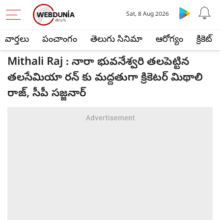
Sat, 8 Aug 2026
వార్తలు
పంచాంగం
తెలుగు సినిమా
ఆరోగ్యం
క్రికెట్
Mithali Raj : నారా భువనేశ్వరి తలపెట్టిన
తలసేమియా రన్ కు మద్దతుగా క్రికెటర్ మిథాలి
రాజ్, సీపీ సజ్జనార్‌