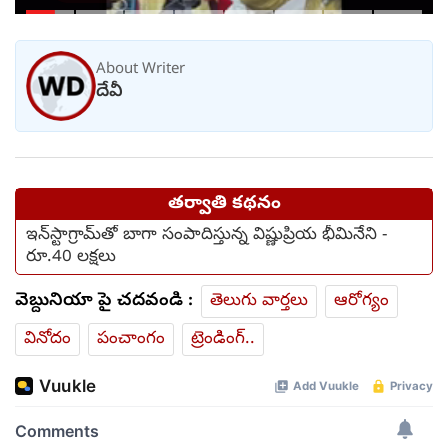
కాదంటూ...
About Writer
దేవీ
తర్వాతి కథనం
ఇన్‌స్టాగ్రామ్‌తో బాగా సంపాదిస్తున్న విష్ణుప్రియ భీమినేని -
రూ.40 లక్షలు
వెబ్దునియా పై చదవండి :
తెలుగు వార్తలు
ఆరోగ్యం
వినోదం
పంచాంగం
ట్రెండింగ్..