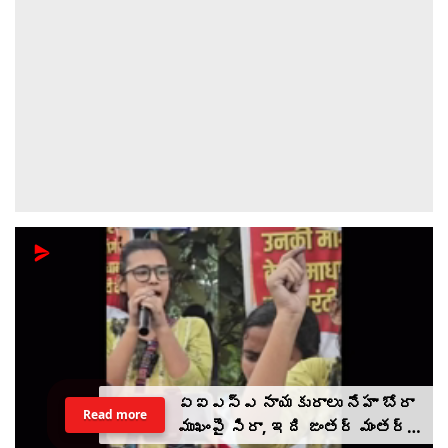
ఏఐఎస్ఎ నాయకురాలు నేహా బోరా
Read more
ముఖంపై సిరా, ఇది జంతర్ మంతర్