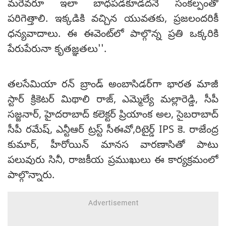
మరెవరూ ఇలా బాధపడకూడదనే సంకల్పంతో
పరిగెత్తాలి. ఇక్కడికి వచ్చిన యువతకు, ప్రజలందరికీ
ధన్యవాదాలు. ఈ ఈవెంట్‌లో పాల్గొన్న ప్రతి ఒక్కరికి
పేరుపేరునా కృతజ్ఞతలు''.
తలసేమియా రన్ బ్రాండ్ అంబాసిడర్‌గా భారత మాజీ
స్టార్ క్రికెటర్ మిథాలి రాజ్, ఎమ్మెల్యే మల్లారెడ్డి, సీపీ
సజ్జనార్‌, హైదరాబాద్ కలెక్టర్ ప్రియాంక అల, సైబరాబాద్
సీపీ రమేష్, ఎన్టీఆర్ ట్రస్ట్ సీఈవో,రిటైర్డ్ IPS కె. రాజేంద్ర
కుమార్, హీరోయిన్ మానస వారణాసితో పాటు
పలువురు సినీ, రాజకీయ ప్రముఖులు ఈ కార్యక్రమంలో
పాల్గొన్నారు.