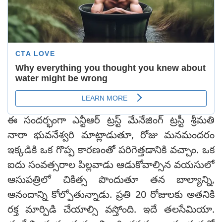
ఈ సందర్భంగా ఎన్టీఆర్ ట్రస్ట్ మేనేజింగ్ ట్రస్టీ శ్రీమతి
నారా భువనేశ్వరి మాట్లాడుతూ, రోజు మనమందరం
ఇక్కడికి ఒక గొప్ప కారణంతో పరిగెత్తడానికి వచ్చాం. ఒక
ఐదు సంవత్సరాల పిల్లవాడు ఆడుకోవాల్సిన వయసులో
ఆసుపత్రిలో చికిత్స పొందుతూ తన బాల్యాన్ని,
ఆనందాన్ని కోల్పోతున్నాడు. ప్రతి 20 రోజులకు అతనికి
రక్త మార్పిడి చేయాల్సి వస్తోంది. ఇదే తలసేమియా.