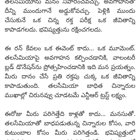
తలసేమియాను మనం నివారించవచ్చు. అవగాహనతో
దీన్ని ముందుగానే అడ్డుకోవచ్చు. పెళ్లికి ముందు
చేసుకునే ఒక చిన్న రక్త పరీక్ష ఒక జీవితాన్ని
కాపాడగలదు. భవిష్యత్తును రక్షించగలదు.
ఈ రన్ కేవలం ఒక ఈవెంట్ కాదు… ఒక మూమెంట్.
తలసేమియాపై అవగాహన కల్పించడానికి, వాలంటరీ
బ్లడ్ డొనేషన్‌ను ప్రోత్సహించడానికి ఇది మన ప్రయత్నం.
మీరు దానం చేసే ప్రతి రక్తపు చుక్క ఒక జీవితాన్ని
కాపాడుతుంది. తలసేమియా బాధిత చిన్నారుల
ముఖాల్లో చిరునవ్వు చూడటమే ఎన్టీఆర్ ట్రస్ట్ లక్ష్యం.
ఈరోజు మీరు పరిగెత్తేది కాళ్లతో కాదు… మనసుతో.
తలసేమియాతో బాధపడుతున్న చిన్నారుల కోసం, వారి
కుటుంబాల కోసం మీరు పరిగెత్తండి. భవిష్యత్తులో