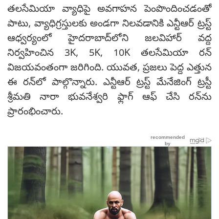
తలసేమియా వ్యాధిపై అవగాహన పెంపొందించడంతో
పాటు, వ్యాధిగ్రస్తులకు అండగా నిలవడానికి ఎన్టీఆర్ ట్రస్ట్
ఆధ్వర్యంలో హైదరాబాద్‌లోని జలవిహార్ వద్ద
నిర్వహించిన 3K, 5K, 10K తలసేమియా రన్
విజయవంతంగా జరిగింది. యువత, ప్రజలు పెద్ద ఎత్తున
ఈ రన్‌లో పాల్గొన్నారు. ఎన్టీఆర్ ట్రస్ట్ మేనేజింగ్ ట్రస్టీ
శ్రీమతి నారా భువనేశ్వరి ఫ్లాగ్ ఆఫ్ చేసి రన్‌ను
ప్రారంభించారు.