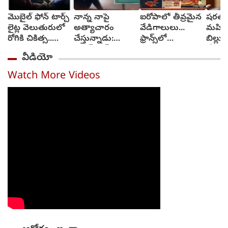
మొబైల్ ఫోన్ టార్చ్
నాన్న నాపై
ఐరోపాలో తీవ్రమైన
షరతుల
లైట్ల వెలుతురులో
అత్యాచారం
వేడిగాలులు...
మహిళా 
రోగికి చికిత్స..
చేస్తున్నాడు:
ఫ్రాన్స్‌లో
బిల్ల
ఎక్కడ?
సనత్‌నగర్
కార్చిచ్చులు..
చేయండ
వీడియో
పోలీసులకు బాలిక
రవాణా వ్యవస్థలకు
గాంధీ
ఫిర్యాదు
అంతరాయం
Watch More Videos