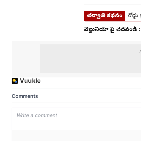
తర్వాతి కథనం
రోడ్డ
వెబ్దునియా పై చదవండి :