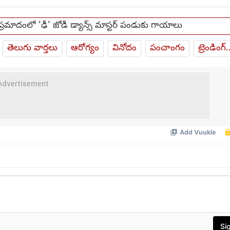
ు ప్రమాదంలో 'ఢీ' జోడీ డ్యాన్స్ మాస్టర్ పండుకు గాయాలు
తెలుగు వార్తలు
ఆరోగ్యం
వినోదం
పంచాంగం
ట్రెండింగ్.