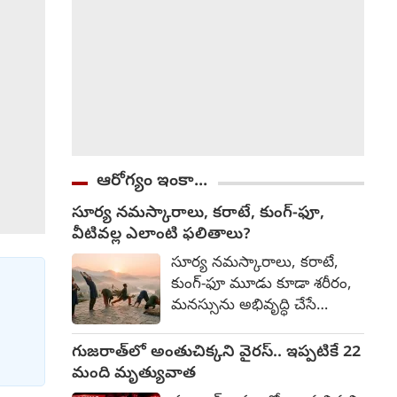
సమర్థవంతంగా
వినియోగించుకున్న తీరును
అభినందించారు.
ఆరోగ్యం ఇంకా...
సూర్య నమస్కారాలు, కరాటే, కుంగ్-ఫూ,
వీటివల్ల ఎలాంటి ఫలితాలు?
సూర్య నమస్కారాలు, కరాటే,
కుంగ్-ఫూ మూడు కూడా శరీరం,
మనస్సును అభివృద్ధి చేసే
సాధనలే. అయితే వాటి లక్ష్యం,
ఫలితాల్లో కొంత తేడా ఉంటుంది.
గుజరాత్‌లో అంతుచిక్కని వైరస్.. ఇప్పటికే 22
వేటివల్ల ఎలాంటి ఫలితాలు
మంది మృత్యువాత
వుంటాయో తెలుసుకుందాము.