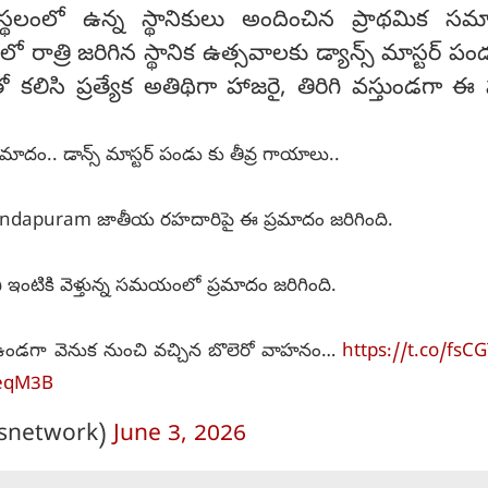
థలంలో ఉన్న స్థానికులు అందించిన ప్రాథమిక సమ
 రాత్రి జరిగిన స్థానిక ఉత్సవాలకు డ్యాన్స్ మాస్టర్ ప
తో కలిసి ప్రత్యేక అతిథిగా హాజరై, తిరిగి వస్తుండగా
మాదం.. డాన్స్ మాస్టర్ పండు కు తీవ్ర గాయాలు..
andapuram జాతీయ రహదారిపై ఈ ప్రమాదం జరిగింది.
ుని ఇంటికి వెళ్తున్న సమయంలో ప్రమాదం జరిగింది.
 ఉండగా వెనుక నుంచి వచ్చిన బొలెరో వాహనం…
https://t.co/fsC
teqM3B
snetwork)
June 3, 2026