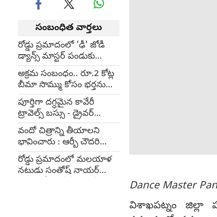
సంబంధిత వార్తలు
రోడ్డు ప్రమాదంలో 'ఢీ' జోడీ
డ్యాన్స్ మాస్టర్ పండుకు
గాయాలు
అక్రమ సంబంధం.. రూ.2 కోట్ల
బీమా సొమ్ము కోసం భర్తను
హత్య చేయించిన భార్య
పూర్తిగా దగ్ధమైన కావేరీ
ట్రావెల్స్ బస్సు - డ్రైవర్
అప్రమత్తతో ప్రయాణికులంతా
వందో చిత్రాన్ని తీయాలని
క్షేమం
భావించారు : ఆర్బీ చౌదరి
మృతిపై రజనీకాంత్
రోడ్డు ప్రమాదంలో మలయాళ
నటుడు సంతోష్ నాయర్
మృతి.. స్టీరింగ్ వీల్‌ ఛాతీకి
Dance Master Pa
బలంగా?
విశాఖపట్నం జిల్లా