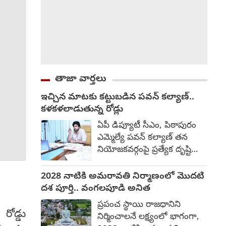
తాజా వార్తలు
ఇచ్చిన మాటకు కట్టుబడిన పవన్ కల్యాణ్..
కళకళలాడుతున్న రోడ్లు
ఏపీ డిప్యూటీ సీఎం, పిఠాపురం
ఎమ్మెల్యే ప‌వ‌న్ క‌ల్యాణ్‌ తన
నియోజకవర్గంపై ప్రత్యేక దృష్టి
సారించారు. ఇచ్చిన మాటకు
కట్టుబడి, పల్లె నుంచి పట్టణం
2028 నాటికి అమరావతి నిర్మాణంలో మొదటి
వరకు రోడ్ల నిర్మాణానికి అధిక
దశ పూర్తి.. వంగలపూడి అనిత
ప్రాధాన్యత ఇస్తున్నారు. ఇందులో
ప్రపంచ స్థాయి రాజధానిని
భాగంగా ఏకంగా రూ.200 కోట్ల
ోడ్డు
నిర్మించాలనే లక్ష్యంలో భాగంగా,
అంచనా వ్యయంతో రహదారుల