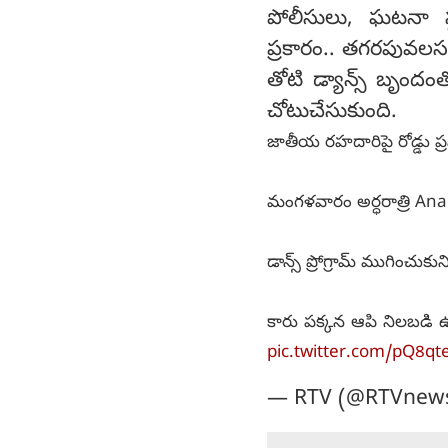
పోలీసులు, ఘటనా స్
ప్రకారం.. తగరపువలసలో
తోటి డ్యాన్స్ బృందం
చోటుచేసుకుంది.
జాతీయ రహదారిపై రోడ్డు ప్ర
మంగళవారం అర్ధరాత్రి An
డాన్స్ ప్రోగ్రామ్ ముగించుక
కారు పక్కన ఆపి నిలబడి
pic.twitter.com/pQ8q
— RTV (@RTVnew