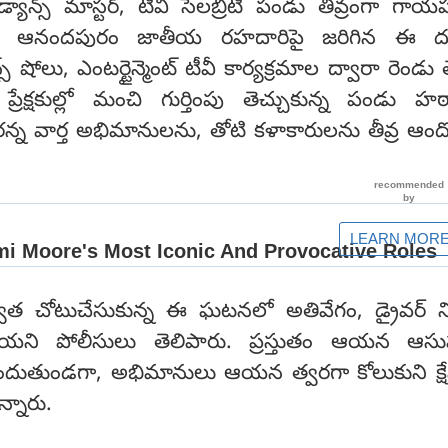
యాన్స్ మాస్టర్, టీవీ సెలబ్రిటీ పండు తీవ్రంగా గాయపడ
ఉండే ఆనందపురం జాతీయ రహదారిపై జరిగిన ఈ దు
స్ షోలు, ఎంటర్టైన్మెంట్ టీవీ కార్యక్రమాల ద్వారా రెండు
తెర ప్రేక్షకుల్లో మంచి గుర్తింపు తెచ్చుకున్న పండు హఠా
రన్న వార్త అభిమానులను, తోటి కళాకారులను తీవ్ర ఆం
్వాత చోటుచేసుకున్న ఈ ఘటనలో అతివేగం, డ్రైవర్ నిర్ల
ున్నాయని పోలీసులు తెలిపారు. ప్రస్తుతం ఆయన ఆసుప
ొందుతుండగా, అభిమానులు ఆయన త్వరగా కోలుకుని క్
ున్నారు.