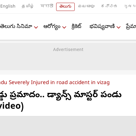
English
தமிழ்
मराठी
తెలుగు
മലയാളം
ಕನ್ನಡ
ગુજરા
తెలుగు సినిమా
ఆరోగ్యం
క్రికెట్
భవిష్యవాణి
ప్ర
u Severely Injured in road accident in vizag
డు ప్రమాదం.. డ్యాన్స్ మాస్టర్ పండు
video)