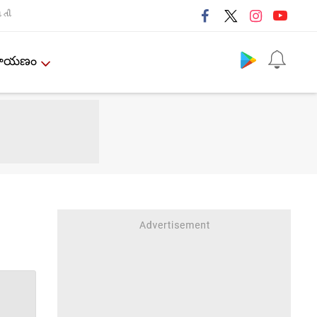
તી
Follow us
ేమాయణం