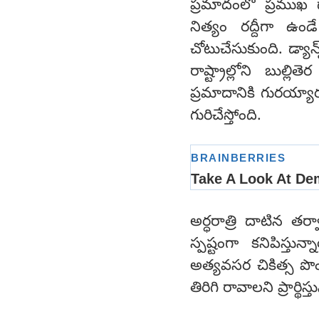
ప్రమాదంలో ప్రముఖ డ్
నిత్యం రద్దీగా 
చోటుచేసుకుంది. డ్యాన్
రాష్ట్రాల్లోని బుల్లి
ప్రమాదానికి గురయ్యా
గురిచేస్తోంది.
అర్ధరాత్రి దాటిన తర
స్పష్టంగా కనిపిస్త
అత్యవసర చికిత్స ప
తిరిగి రావాలని ప్రార్థిస్త