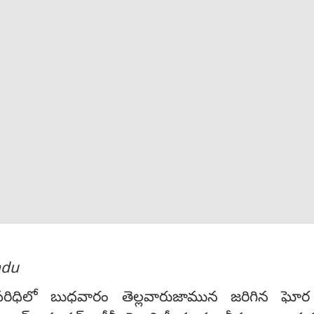
ndu
 పరిధిలో బుధవారం తెల్లవారుజామున జరిగిన ఘోర ర