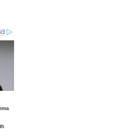
హ్యూమనాయిడ్ రోబోలు మానవ
వైద్యులను పూర్తిగా భర్తీ చేసి "బెస్ట్
డాక్టర్లు" అవుతారట.