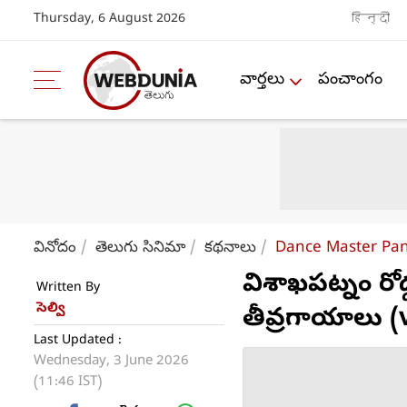
Thursday, 6 August 2026
हिन्दी
వార్తలు
పంచాంగం
వినోదం
తెలుగు సినిమా
కథనాలు
Dance Master Pand
విశాఖపట్నం రోడ్
Written By
సెల్వి
తీవ్రగాయాలు (
Last Updated :
Wednesday, 3 June 2026
(11:46 IST)