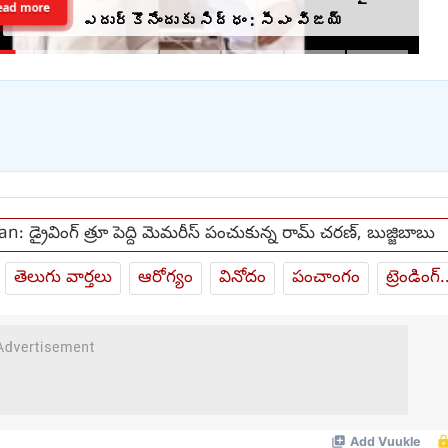
ead more
ఎదుర్కొనేందుకు సిద్ధం : సీఎం విజయ్
n: డ్రైవింగ్ త్రూ పెద్ది మెమరీస్ పంచుకున్న రామ్ చరణ్, బుజ్జిబాబు
తెలుగు వార్తలు
ఆరోగ్యం
వినోదం
పంచాంగం
ట్రెండింగ్.