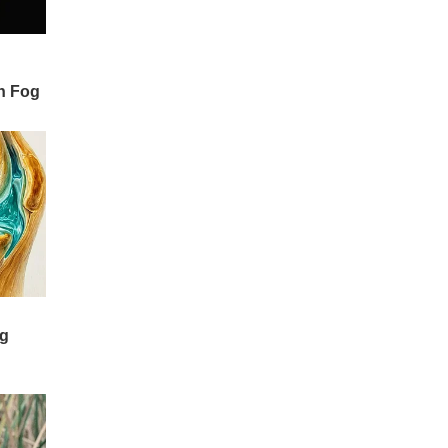
రక్తం వచ్చినా కొబ్బరి నీళ్లు
తాగడం వల్ల మేలు జరుగుతుంది.
కిడ్నీ వ్యాధి ఉన్నవారికి కొబ్బరి
నీరు చాలా మేలు చేస్తుంది.
కొబ్బరి నీరు చర్మానికి కూడా మేలు
చేస్తుంది.