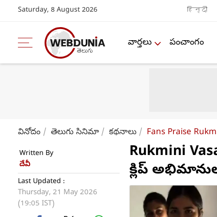
Saturday, 8 August 2026
हिन्दी
వార్తలు
పంచాంగం
వినోదం
తెలుగు సినిమా
కథనాలు
Fans Praise Rukmi
Rukmini Vasan
Written By
దేవీ
క్లిప్ అభిమాను
Last Updated :
Thursday, 21 May 2026
(19:05 IST)