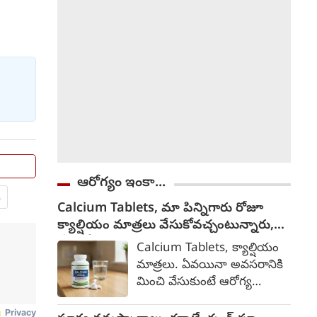
ఆరోగ్యం ఇంకా...
.
Calcium Tablets, మా పిన్నిగారు రోజూ
క్యాల్షియం మాత్రలు వేసుకోవచ్చంటున్నారు,
వేసుకోనా?
Calcium Tablets, క్యాల్షియం
మాత్రలు. ఏవయినా అవసరానికి
మించి వేసుకుంటే ఆరోగ్య
సమస్యలను తెస్తాయి. సహజంగా
ఈ మాత్రలను క్యాల్షియం