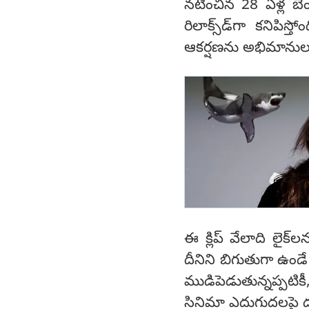
నటించిన 28 ఏళ్ల బెంగళ
రిలాక్స్‌డ్‌గా కన
ఆకర్షణను అభిమానులు
ఈ క్లిప్ వేలాది లైక్
దీనిని బిగుతుగా ఉం
ముడిపెడుతున్నప్పటిక
సినిమా ఎదుగుదలపై దృష