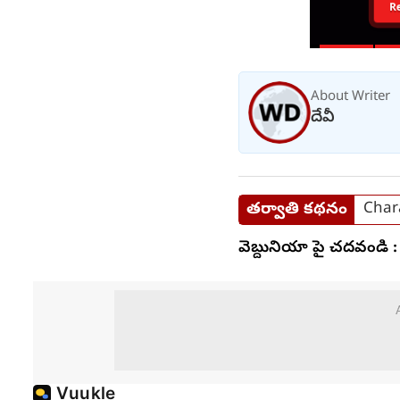
R
About Writer
దేవీ
తర్వాతి కథనం
Chara
వెబ్దునియా పై చదవండి :