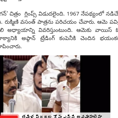
రాగ‌న్‌’ చిత్రం గ్లింప్స్ విడుదలైంది. 1967 నేపథ్యంలో నడిచ
ి. రుక్మిణి వ‌సంత్ పాత్ర‌ను ప‌రిచ‌యం చేవారు. ఆమె ప‌విత
ొలి అధ్యాయాన్ని వివ‌రిస్తుంటుంది. ఆమెకు వాయిస్ ఓవ
క్యానికి అఫ్గాన్ ట్రేడింగ్ కంపెనీకి చెందిన భ‌యంక‌ర
 చూపించారు.
తమిళ ప్రజల కోసం ఎన్ని అవమానాలైనా