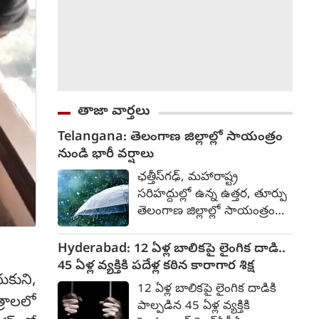
తాజా వార్తలు
Telangana: తెలంగాణ జిల్లాల్లో సాయంత్రం
నుండి భారీ వర్షాలు
ఛత్తీస్‌గఢ్, మహారాష్ట్ర
సరిహద్దుల్లో ఉన్న ఉత్తర, తూర్పు
తెలంగాణ జిల్లాల్లో సాయంత్రం
నుండి విస్తారంగా మోస్తరు వర్షాలు
కురిసే అవకాశం ఉంది. ఈ
Hyderabad: 12 ఏళ్ల బాలికపై లైంగిక దాడి..
వర్షాలు మరుసటి రోజు
45 ఏళ్ల వ్యక్తికి పదేళ్ల కఠిన కారాగార శిక్ష
దుకుని,
తెల్లవారుజాము వరకు
12 ఏళ్ల బాలికపై లైంగిక దాడికి
కొనసాగవచ్చు. ఆసిఫాబాద్,
్రాలలో
పాల్పడిన 45 ఏళ్ల వ్యక్తికి
మంచిర్యాల, పెద్దపల్లి,