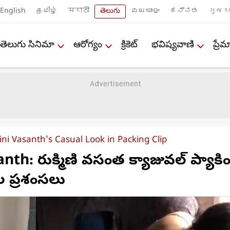
English
தமிழ்
मराठी
తెలుగు
മലയാളം
ಕನ್ನಡ
ગુજરા
తెలుగు సినిమా
ఆరోగ్యం
క్రికెట్
భవిష్యవాణి
ప్ర
ni Vasanth's Casual Look in Packing Clip
th: రుక్మిణి వసంత క్యాజువల్ ప్యాకిం
ల ప్రశంసలు