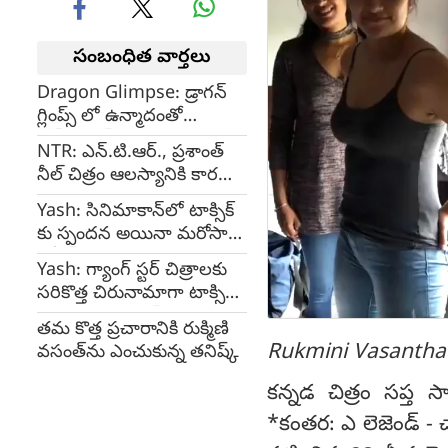
సంబంధిత వార్తలు
Dragon Glimpse: డ్రాగన్
గ్లింప్స్ లో ఉన్మాదంతో
ఎన్.టి.ఆర్. జీవించాడంటున్న
NTR: ఎన్.టి.ఆర్., ప్రశాంత్
అభిమానులు
నీల్ చిత్రం ఆలస్యానికి కారణం
అదే అన్న నిర్మాత
Yash: సినిమాకాన్‌లో టాక్సిక్
కు స్పందన అయినా మరోసారి
రిలీజ్ వాయిదా
Yash: గ్యాంగ్ స్టర్ చిత్రాలకు
సరికొత్త చిరునామాగా టాక్సిక్
ఉంటుందన్న యశ్
తమ కొత్త ప్రచారానికి రుక్మిణి
Rukmini Vasantha 
వసంత్‌ను ఎంచుకున్న తనిష్క్
కన్నడ చిత్రం సప్త సాగర
*కంతర: ఎ లెజెండ్ - 