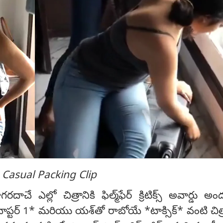
Casual Packing Clip
దాచే ఎల్లో చిత్రానికి ఫిల్మ్‌ఫేర్ క్రిటిక్స్ అవార్డు అం
చాప్టర్ 1* మరియు యశ్‌తో రాబోయే *టాక్సిక్* వంటి చిత