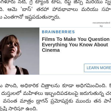
ూరు నటి, గ్రే ట్యాంక్ టాప్, రిప్డ్ జీన్స్ మరియు స్నీక
ిపిస్తోంది. ఆమె 'బాస్' తరహా హావభావాలు మరియు 
 ఎంతగానో ఇష్టపడుతున్నారు.
‌లను పొంది, అధికారిక చిత్రాలను కూడా అధిగమించింది. 
డే దుస్తులలో మహిళలు ఇబ్బందిపడటంపై జరుగుతున్న చ
ీ, వసంత మాత్రం డ్రాగన్ ప్రమోషన్లకు ముందు తన పాన
్టి సారిస్తూ ఉంది.