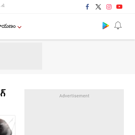
તી
Follow us
ేమాయణం
గ్