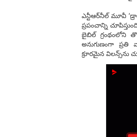
ఎన్టీఆర్‌నీల్ మూవీ ‘డ్
ప్రపంచాన్ని చూపిస్తుంద
బైబిల్ గ్రంథంలోని త
అనుగుణంగా ప్ర‌తి వా
క్రూర‌మైన విల‌న్స్‌ను