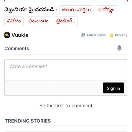
వెబ్దునియా పై చదవండి :
తెలుగు వార్తలు
ఆరోగ్యం
వినోదం
పంచాంగం
ట్రెండింగ్..