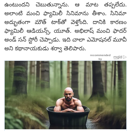
ఉంటుందని చెబుతున్నాను. ఆ మాట తప్పలేదు.
అలాంటి మంచి ఫ్యామిలీ సినిమాను తీశాం. సినిమా
అద్భుతంగా మౌత్ టాక్‌తో వెళ్తోంది. దానికి కారణం
ఫ్యామిలీ ఆడియన్స్, యూత్. అభిలాష్ మంచి ఫాదర్
అండ్ సన్ స్టోరీ చెప్పాడు. ఇది చాలా ఎమోషనల్ మూవీ
అని కథానాయకుడు శర్వా తెలిపారు.