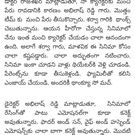
డాక్టర్ రాజశేఖర్ మాట్లాడుతూ, నా క్యారెక్టర్‌కు మంచి
పేరు రావడానికి కారణం అభిలాష్ రెడ్డి గారు. మొత్తం
టీమ్ కు మంచి పేరు తీసుకొచ్చారు. శర్వా గారికి థాంక్స్
చెబుతున్నాను. ఆయన హీరోగా చేస్తున్న సినిమాలో
నేను ఇంత మంచి క్యారెక్టర్ చేయడం చాలా ఆనందంగా
ఉంది. అలాగే శర్వా గారు, మాళవిక ఈ సినిమా కోసం
చాలా కష్టపడ్డారు. చాలా అద్భుతంగా నటించారు.
సినిమా ఇంకా చూడని వాళ్లు థియేటర్‌కి వెళ్లి చూడండి.
పేరెంట్స్‌ను కూడా తీసుకెళ్లండి. ఫ్యామిలీతో కలిసి
ఎంజాయ్ చేయండి. అందరికీ థాంక్యూ సో మచ్.
డైరెక్టర్ అభిలాష్ రెడ్డి మాట్లాడుతూ, సినిమాలో
రేసింగ్‌తో పాటు ఎమోషనల్‌గా కూడా కనెక్ట్
అవుతున్నారు. ఫాదర్ అండ్ సన్, వైఫ్ అండ్ హస్బెండ్
ఎమోషన్స్‌కు చాలా బాగా కనెక్ట్ అవుతున్నారు. మొదటి