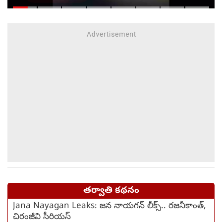
ఉరేసుకుని ఆత్మహత్య
తర్వాతి కథనం
Jana Nayagan Leaks: జన నాయగన్ లీక్స్.. రజనీకాంత్,
చిరంజీవి సీరియస్