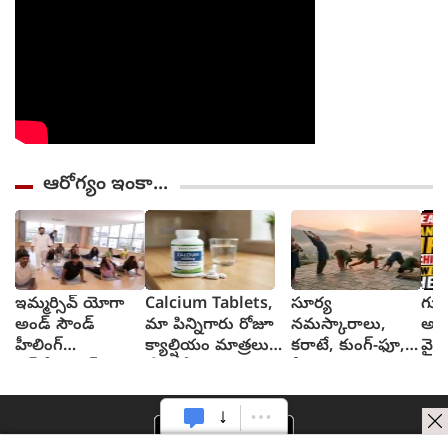
ఆరోగ్యం ఇంకా...
ఇమ్మర్సివ్ యోగా
Calcium Tablets,
సూర్య
గుజ
అండ్ సౌండ్
మా పిన్నిగారు రోజూ
నమస్కారాలు,
అంత
హీలింగ్
క్యాల్షియం మాత్రలు
కరాటే, కుంగ్-ఫూ,
వైరస
ఎక్స్‌పీరియన్స్:
వేసుకోవచ్చంటున్నారు,
వీటివల్ల ఎలాంటి
మం
హైదరాబాద్‌లో
వేసుకోనా?
ఫలితాలు?
ఇమ్మర్సా ముందస్తు
ఆవిష్కరణ