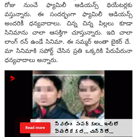
రోజు నుంచే ఫ్యామిలీ ఆడియన్స్ థియేటర్లకు
వస్తున్నారు. ఈ సందర్భంగా ఫ్యామిలీ ఆడియన్స్
అందరికీ ధన్యవాదాలు. చిన్న చిన్న పిల్లలు కూడా
సినిమాను చాలా ఆసక్తిగా చూస్తున్నారు. ఇది చాలా
లాంగ్ రన్ ఉండే సినిమా. ఈ సమ్మర్ అంతా బైకర్ దే.
మా సినిమాకి సపోర్ట్ చేసిన ప్రతి ఒక్కరికి పేరుపేరునా
ధన్యవాదాలు అన్నారు.
స్వలింగ సంపర్కులు.. ఇంట్లో
Read more
వ్యతిరేకత... చున్నీతో