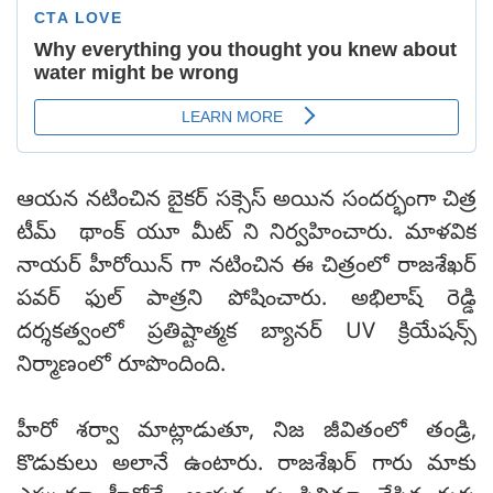
ఆయన నటించిన బైకర్ సక్సెస్ అయిన సందర్భంగా చిత్ర
టీమ్ థాంక్ యూ మీట్ ని నిర్వహించారు. మాళవిక
నాయర్ హీరోయిన్ గా నటించిన ఈ చిత్రంలో రాజశేఖర్
పవర్ ఫుల్ పాత్రని పోషించారు. అభిలాష్ రెడ్డి
దర్శకత్వంలో ప్రతిష్టాత్మక బ్యానర్ UV క్రియేషన్స్
నిర్మాణంలో రూపొందింది.
హీరో శర్వా మాట్లాడుతూ, నిజ జీవితంలో తండ్రి,
కొడుకులు అలానే ఉంటారు. రాజశేఖర్ గారు మాకు