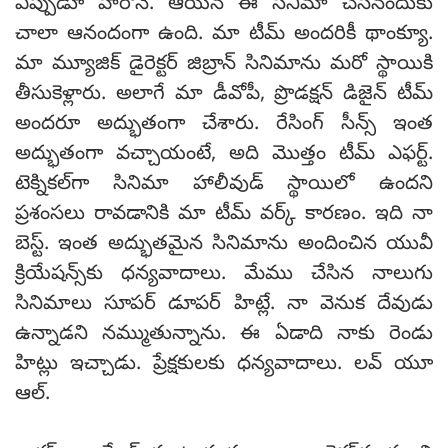
ఎప్పుడూ హీరోనే. ఆయన ఈ సినిమా చేసినందుకు
చాలా ఆనందంగా ఉంది. మా టీమ్ అందరికీ థాంక్యూ.
మా మ్యూజిక్ డైరెక్టర్ జిబ్రాన్ సినిమాను మరో స్థాయికి
తీసుకెళ్లారు. అలాగే మా డీవోపీ, ప్రొడక్షన్ డిజైన్ టీమ్
అందరూ అద్భుతంగా చేశారు. రేసింగ్ సీన్స్ ఇంత
అద్భుతంగా వచ్చాయంటే, అది మొత్తం టీమ్ ఎఫర్ట్.
టెక్నికల్‌గా సినిమా హాలీవుడ్ స్థాయిలో ఉందని
ప్రశంసలు రావడానికి మా టీమ్ వర్క్ కారణం. ఇది నా
బెస్ట్. ఇంత అద్భుతమైన సినిమాను అందించిన యువీ
క్రియేషన్స్‌కు ధన్యవాదాలు. మేము చేసిన నాలుగు
సినిమాలు సూపర్ డూపర్ హిట్లే. నా వెనుక దేవుడు
ఉన్నాడని నమ్ముతున్నాను. ఈ ఏడాది నాకు రెండు
హిట్లు ఇచ్చాడు. ప్రేక్షకులకు ధన్యవాదాలు. లవ్ యూ
ఆల్.