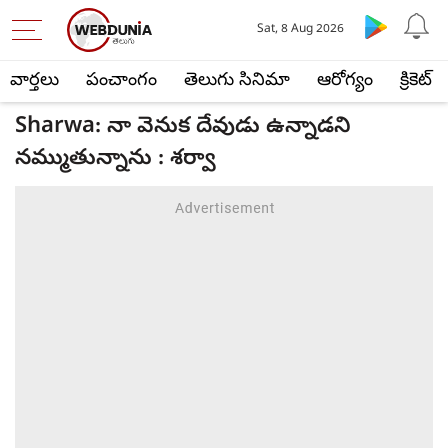
Sat, 8 Aug 2026
వార్తలు
పంచాంగం
తెలుగు సినిమా
ఆరోగ్యం
క్రికెట్
Sharwa: నా వెనుక దేవుడు ఉన్నాడని
నమ్ముతున్నాను : శర్వా