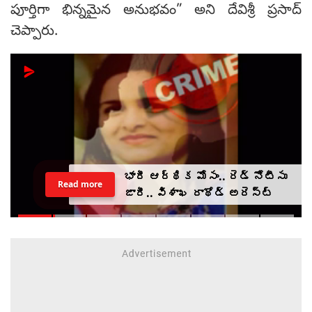
పూర్తిగా భిన్నమైన అనుభవం” అని దేవిశ్రీ ప్రసాద్
చెప్పారు.
భారీ ఆర్థిక మోసం.. రెడ్ నోటీసు
Read more
జారీ.. విశాఖ రాథోడ్‌‌ అరెస్ట్