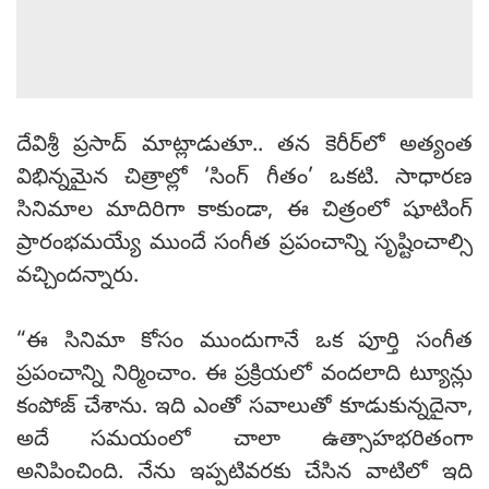
దేవిశ్రీ ప్రసాద్ మాట్లాడుతూ.. తన కెరీర్‌లో అత్యంత
విభిన్నమైన చిత్రాల్లో ‘సింగ్ గీతం’ ఒకటి. సాధారణ
సినిమాల మాదిరిగా కాకుండా, ఈ చిత్రంలో షూటింగ్
ప్రారంభమయ్యే ముందే సంగీత ప్రపంచాన్ని సృష్టించాల్సి
వచ్చిందన్నారు.
“ఈ సినిమా కోసం ముందుగానే ఒక పూర్తి సంగీత
ప్రపంచాన్ని నిర్మించాం. ఈ ప్రక్రియలో వందలాది ట్యూన్లు
కంపోజ్ చేశాను. ఇది ఎంతో సవాలుతో కూడుకున్నదైనా,
అదే సమయంలో చాలా ఉత్సాహభరితంగా
అనిపించింది. నేను ఇప్పటివరకు చేసిన వాటిలో ఇది