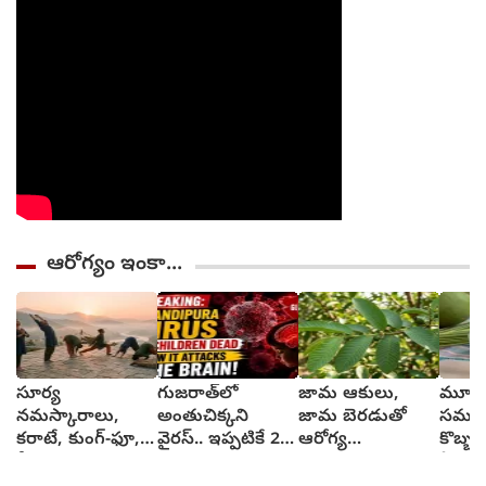
ఆరోగ్యం ఇంకా...
సూర్య
గుజరాత్‌లో
జామ ఆకులు,
మూత్ర
నమస్కారాలు,
అంతుచిక్కని
జామ బెరడుతో
సమస్య
కరాటే, కుంగ్-ఫూ,
వైరస్.. ఇప్పటికే 22
ఆరోగ్య
కొబ్బర
వీటివల్ల ఎలాంటి
మంది మృత్యువాత
ప్రయోజనాలు
ఏమవు