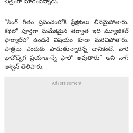
చిత్రంగా మారిందన్నారు.
“సింగ్ గీతం ప్రపంచంలోకి ప్రేక్షకులు లీనమైపోతారు.
కథలో పూర్తిగా మమేకమైన తర్వాత ఇది మ్యూజికల్
ఫార్మాట్‌లో ఉందనే విషయం కూడా మరిచిపోతారు.
పాత్రలు ఎందుకు పాడుతున్నారన్న దానికంటే, వారి
భావోద్వేగ ప్రయాణాన్నే ఫాలో అవుతారు” అని నాగ్
అశ్విన్ తెలిపారు.