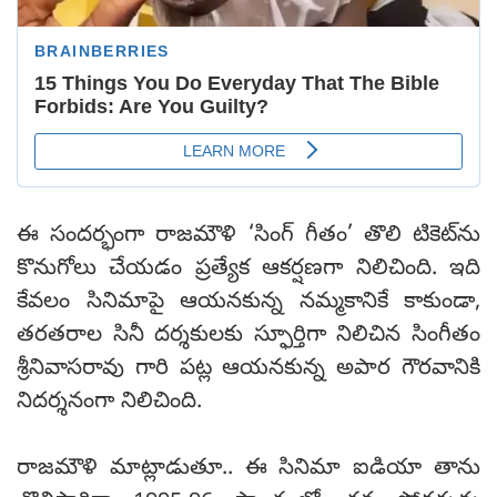
ఈ సందర్భంగా రాజమౌళి ‘సింగ్ గీతం’ తొలి టికెట్‌ను
కొనుగోలు చేయడం ప్రత్యేక ఆకర్షణగా నిలిచింది. ఇది
కేవలం సినిమాపై ఆయనకున్న నమ్మకానికే కాకుండా,
తరతరాల సినీ దర్శకులకు స్ఫూర్తిగా నిలిచిన సింగీతం
శ్రీనివాసరావు గారి పట్ల ఆయనకున్న అపార గౌరవానికి
నిదర్శనంగా నిలిచింది.
రాజమౌళి మాట్లాడుతూ.. ఈ సినిమా ఐడియా తాను