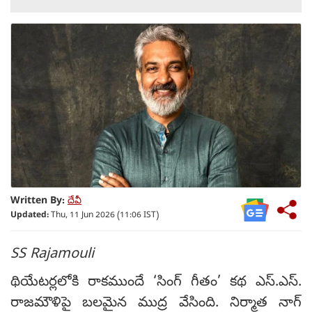
Written By:
దేవీ
Updated:
Thu, 11 Jun 2026 (11:06 IST)
SS Rajamouli
థియేటర్లలోకి రాకముందే ‘సింగ్ గీతం’ కథ ఎస్.ఎస్.
రాజమౌళిపై బలమైన ముద్ర వేసింది. నిర్మాత నాగ్