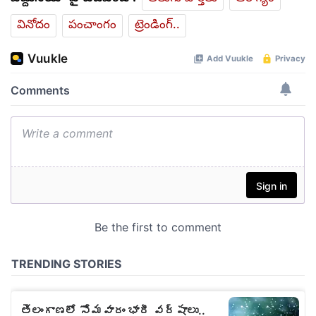
వినోదం
పంచాంగం
ట్రెండింగ్..