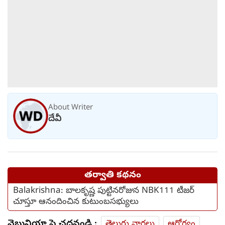
About Writer
దేవీ
తర్వాతి కథనం
Balakrishna: బాలకృష్ణ పుట్టినరోజున NBK111 టీజర్‌
చూస్తూ ఆనందించిన కుటుంబసభ్యులు
వెబ్దునియా పై చదవండి :
తెలుగు వార్తలు
ఆరోగ్యం