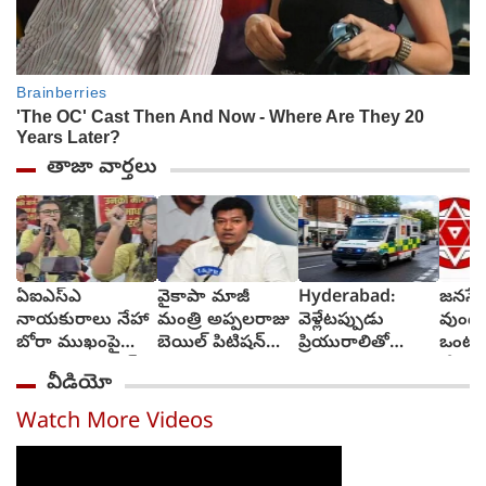
తాజా వార్తలు
ఏఐఎస్ఎ
వైకాపా మాజీ
Hyderabad:
జనసేన
నాయకురాలు నేహా
మంత్రి అప్పలరాజు
వెళ్లేటప్పుడు
వుండ
బోరా ముఖంపై
బెయిల్ పిటిషన్‌
ప్రియురాలితో
ఒంటరి
సిరా, ఇది జంతర్
తిరస్కృతి
వెళ్లాడు,
చేస్తా
వీడియో
మంతర్ కాదంటూ...
వచ్చేటప్పుడు
చీఫ్ 
అంబులెన్సులో
రావు
Watch More Videos
ఆమె శవాన్ని
తెచ్చాడు