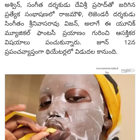
అశ్విన్, సంగీత దర్శకుడు దేవిశ్రీ ప్రసాద్‌తో జరిగిన
ప్రత్యేక సంభాషణలో రాజమౌళి, లెజెండరీ దర్శకుడు
సింగీతం శ్రీనివాసరావు విజన్, అలాగే ఈ యూనిక్
మ్యూజికల్ ఫాంటసీ ప్రయాణం గురించి ఆసక్తికర
విషయాలు పంచుకున్నారు. జూన్ 12న
ప్రపంచవ్యాప్తంగా థియేటర్లలో విడుదల కానుంది.