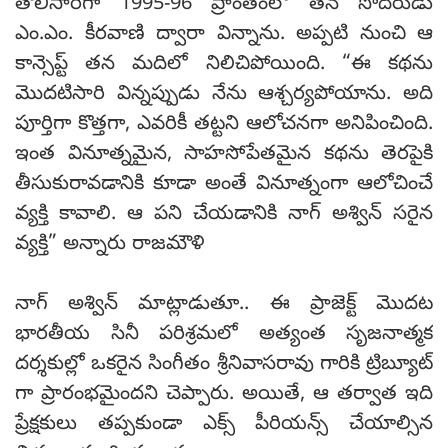
తొలిసారిగా 1995-96 ప్రాంతంలో తన సోదరుడు
ఎం.ఎం. కీరవాణి ద్వారా విన్నాను. అప్పటి నుంచి ఆ
కాన్సెప్ట్ తన మదిలో నిలిచిపోయింది. “ఈ కథను
మొదటిసారి విన్నప్పుడు నేను ఆశ్చర్యపోయాను. అది
పూర్తిగా కొత్తగా, ఎవరికీ తట్టని ఆలోచనగా అనిపించింది.
ఇంత వినూత్నమైన, సాహసోపేతమైన కథను తెరపైకి
తీసుకురావడానికి కూడా అంతే వినూత్నంగా ఆలోచించే
వ్యక్తి కావాలి. ఆ పని చేయడానికి నాగ్ అశ్విన్ సరైన
వ్యక్తి” అన్నారు రాజమౌళి
నాగ్ అశ్విన్ మాట్లాడుతూ.. ఈ ప్రాజెక్ట్ మొదట
భారతీయ సినీ పరిశ్రమలో అత్యంత సృజనాత్మక
దర్శకుల్లో ఒకరైన సింగీతం శ్రీనివాసరావు గారికి ట్రిబ్యూట్
గా ప్రారంభమైందని చెప్పారు. అయితే, ఆ తర్వాత ఇది
ప్రేక్షకులు తప్పకుండా ఎక్స్ పీరియన్స్ చేయాల్సిన