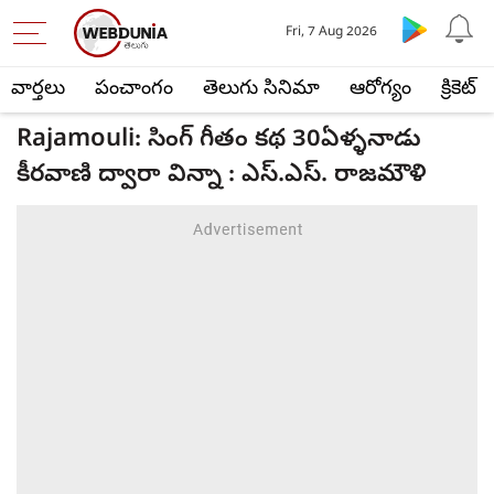
Fri, 7 Aug 2026
వార్తలు
పంచాంగం
తెలుగు సినిమా
ఆరోగ్యం
క్రికెట్
Rajamouli: సింగ్ గీతం కథ 30ఏళ్ళనాడు
కీరవాణి ద్వారా విన్నా : ఎస్.ఎస్. రాజమౌళి