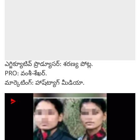
ఎగ్జిక్యూటివ్ ప్రొడ్యూసర్: శరణ్య పోట్ల.
PRO: వంశీ-శేఖర్.
మార్కెటింగ్: హాష్‌ట్యాగ్ మీడియా.