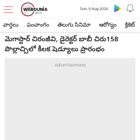
Sun, 9 Aug 2026
వార్తలు
పంచాంగం
తెలుగు సినిమా
ఆరోగ్యం
క్రికెట్
మెగాస్టార్ చిరంజీవి, డైరెక్టర్ బాబీ చిరు158
పొల్లాచ్చిలో కీలక షెడ్యూలు ప్రారంభం