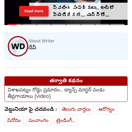
స్వలింగ సంపర్కులు.. ఇంట్లో
Read more
వ్యతిరేకత... చున్నీతో
ఉరేసుకుని ఆత్మహత్య
About Writer
దేవీ
తర్వాతి కథనం
విశాఖపట్నం రోడ్డు ప్రమాదం.. డ్యాన్స్ మాస్టర్ పండు
తీవ్రగాయాలు (video)
వెబ్దునియా పై చదవండి :
తెలుగు వార్తలు
ఆరోగ్యం
వినోదం
పంచాంగం
ట్రెండింగ్..