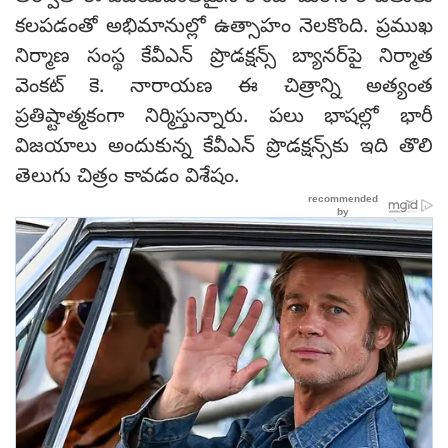
కలపడంతో అభిమానుల్లో ఉత్సాహం నెలకొంది. ప్రముఖ
నిర్మాణ సంస్థ కేవీఎన్ ప్రొడక్షన్స్ బ్యానర్‌పై నిర్మాత
వెంకట్ కె. నారాయణ ఈ చిత్రాన్ని అత్యంత
ప్రతిష్టాత్మకంగా నిర్మిస్తున్నారు. పలు భాషల్లో భారీ
విజయాలు అందుకున్న కేవీఎన్ ప్రొడక్షన్స్‌కు ఇది తొలి
తెలుగు చిత్రం కావడం విశేషం.