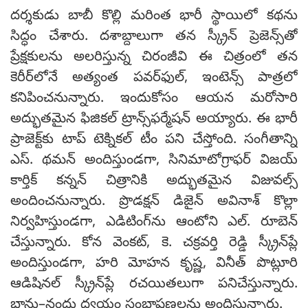
దర్శకుడు బాబీ కొల్లి మరింత భారీ స్థాయిలో కథను
సిద్ధం చేశారు. దశాబ్దాలుగా తన స్క్రీన్ ప్రెజెన్స్‌తో
ప్రేక్షకులను అలరిస్తున్న చిరంజీవి ఈ చిత్రంలో తన
కెరీర్‌లోనే అత్యంత పవర్‌ఫుల్, ఇంటెన్స్ పాత్రలో
కనిపించనున్నారు. ఇందుకోసం ఆయన మరోసారి
అద్భుతమైన ఫిజికల్ ట్రాన్స్‌ఫర్మేషన్ అయ్యారు. ఈ భారీ
ప్రాజెక్ట్‌కు టాప్ టెక్నికల్ టీం పని చేస్తోంది. సంగీతాన్ని
ఎస్. థమన్ అందిస్తుండగా, సినిమాటోగ్రాఫర్ విజయ్
కార్తిక్ కన్నన్ చిత్రానికి అద్భుతమైన విజువల్స్
అందించనున్నారు. ప్రొడక్షన్ డిజైన్ అవినాశ్ కొల్లా
నిర్వహిస్తుండగా, ఎడిటింగ్‌ను ఆంటోని ఎల్. రూబెన్
చేస్తున్నారు. కోన వెంకట్, కె. చక్రవర్తి రెడ్డి స్క్రీన్‌ప్లే
అందిస్తుండగా, హరి మోహన కృష్ణ, వినీత్ పొట్లూరి
ఆడిషినల్ స్క్రీన్‌ప్లే రచయితలుగా పనిచేస్తున్నారు.
భాను–నందు ద్వయం సంభాషణలను అందిస్తున్నారు.