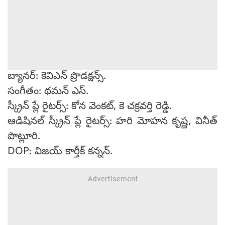
బ్యానర్: కెవిఎన్ ప్రొడక్షన్స్.
సంగీతం: థమన్ ఎస్.
స్క్రీన్ ప్లే రైటర్స్: కోన వెంకట్, కె చక్రవర్తి రెడ్డి.
ఆడిషినల్ స్క్రీన్ ప్లే రైటర్స్: హరి మోహన కృష్ణ, వినీత్
పొట్లూరి.
DOP: విజయ్ కార్తీక్ కన్నన్.