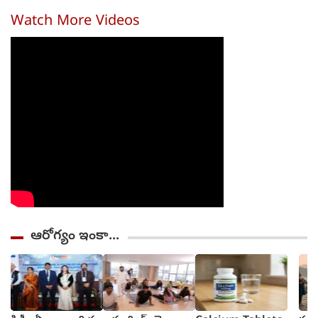
ఎలా వుందంటే..?
సామూహిక
జాగ్రత్త : సజ్జనార్
నమోద
అత్యాచారం
స్ట్రాంగ్ వార్నింగ్
Watch More Videos
ఆరోగ్యం ఇంకా...