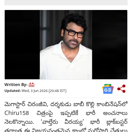
Written By:
దేవీ
Updated:
Wed, 3 Jun 2026 (20:48 IST)
మెగాస్టార్ చిరంజీవి, దర్శకుడు బాబీ కొల్లి కాంబినేషన్‌లో
Chiru158 చిత్రంపై ఇప్పటికే భారీ అంచనాలు
నెలకొన్నాయి. ‘వాల్తేరు వీరయ్య’ భారీ బ్లాక్‌బస్టర్
తర్వాత ఈ విజయవంతమైన కాంబో మరోసారి చేతులు