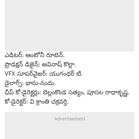
ఎడిటర్: ఆంటోనీ రూబెన్.
ప్రొడక్షన్ డిజైన్: అవినాష్ కొల్లా.
VFX సూపర్‌వైజర్: యుగంధర్ టి.
డైలాగ్స్: భాను-నందు.
ఛీప్ కో-డైరెక్టర్లు: బెల్లంకొండ సత్యం, పూసల రాధాకృష్ణ.
కో-డైరెక్టర్: వి క్రాంతి చక్రవర్తి.