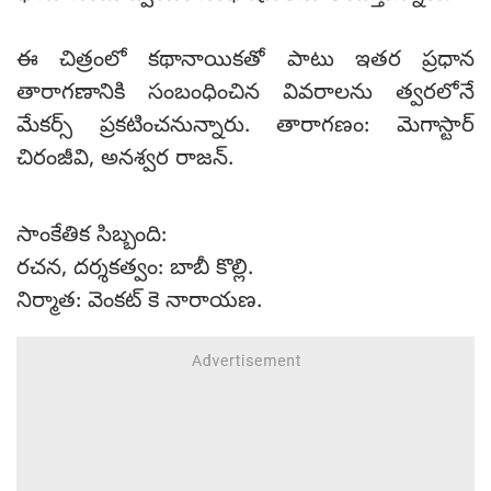
ఈ చిత్రంలో కథానాయికతో పాటు ఇతర ప్రధాన
తారాగణానికి సంబంధించిన వివరాలను త్వరలోనే
మేకర్స్ ప్రకటించనున్నారు. తారాగణం: మెగాస్టార్
చిరంజీవి, అనశ్వర రాజన్.
సాంకేతిక సిబ్బంది:
రచన, దర్శకత్వం: బాబీ కొల్లి.
నిర్మాత: వెంకట్ కె నారాయణ.