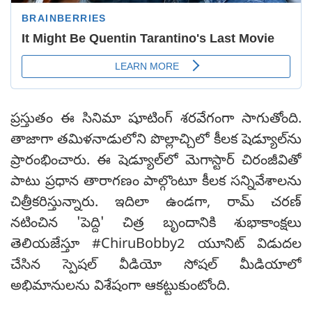
ప్రస్తుతం ఈ సినిమా షూటింగ్ శరవేగంగా సాగుతోంది.
తాజాగా తమిళనాడులోని పొల్లాచ్చిలో కీలక షెడ్యూల్‌ను
ప్రారంభించారు. ఈ షెడ్యూల్‌లో మెగాస్టార్ చిరంజీవితో
పాటు ప్రధాన తారాగణం పాల్గొంటూ కీలక సన్నివేశాలను
చిత్రీకరిస్తున్నారు. ఇదిలా ఉండగా, రామ్ చరణ్
నటించిన 'పెద్ది' చిత్ర బృందానికి శుభాకాంక్షలు
తెలియజేస్తూ #ChiruBobby2 యూనిట్ విడుదల
చేసిన స్పెషల్ వీడియో సోషల్ మీడియాలో
అభిమానులను విశేషంగా ఆకట్టుకుంటోంది.