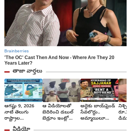
తాజా వార్తలు
ఆగష్టు 9, 2026
ఆ వీడియోలతో
అద్దెకు బాయ్‌ఫ్రెండ్
నిశ్చిత
నాటి తెలుగు
బెదిరించి డబుల్
సేవలొద్దు..
రూ.3 క
రాష్ట్రాల
బెడ్రూం ఇంట్లో
అమ్మాయిలూ
డిమాం
వాతావరణ సూచన
మహిళపై నలుగురు
మోసపోతారు.. జర
మహిళ.
వీడియో