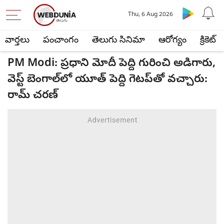
Thu, 6 Aug 2026
వార్తలు
పంచాంగం
తెలుగు సినిమా
ఆరోగ్యం
క్రికెట్
PM Modi: ప్రధాని మోదీ పెద్ది గురించి అడిగారు,
వెస్ట్ బెంగాల్‌లో యూత్ పెద్ది గెటప్‌తో వచ్చారు:
రామ్ చరణ్