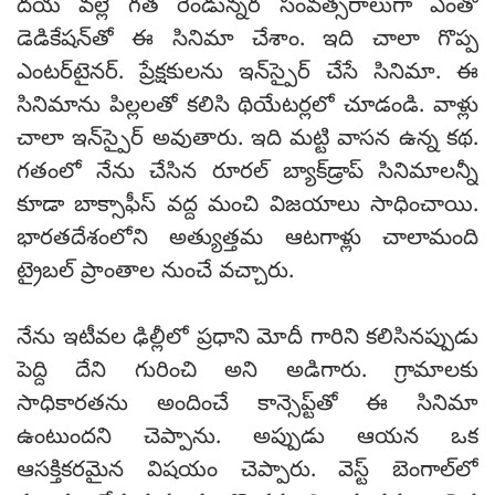
దయ వల్లే గత రెండున్నర సంవత్సరాలుగా ఎంతో
డెడికేషన్‌తో ఈ సినిమా చేశాం. ఇది చాలా గొప్ప
ఎంటర్‌టైనర్. ప్రేక్షకులను ఇన్‌స్పైర్ చేసే సినిమా. ఈ
సినిమాను పిల్లలతో కలిసి థియేటర్లలో చూడండి. వాళ్లు
చాలా ఇన్‌స్పైర్ అవుతారు. ఇది మట్టి వాసన ఉన్న కథ.
గతంలో నేను చేసిన రూరల్ బ్యాక్‌డ్రాప్ సినిమాలన్నీ
కూడా బాక్సాఫీస్ వద్ద మంచి విజయాలు సాధించాయి.
భారతదేశంలోని అత్యుత్తమ ఆటగాళ్లు చాలామంది
ట్రైబల్ ప్రాంతాల నుంచే వచ్చారు.
నేను ఇటీవల ఢిల్లీలో ప్రధాని మోదీ గారిని కలిసినప్పుడు
పెద్ది దేని గురించి అని అడిగారు. గ్రామాలకు
సాధికారతను అందించే కాన్సెప్ట్‌తో ఈ సినిమా
ఉంటుందని చెప్పాను. అప్పుడు ఆయన ఒక
ఆసక్తికరమైన విషయం చెప్పారు. వెస్ట్ బెంగాల్‌లో