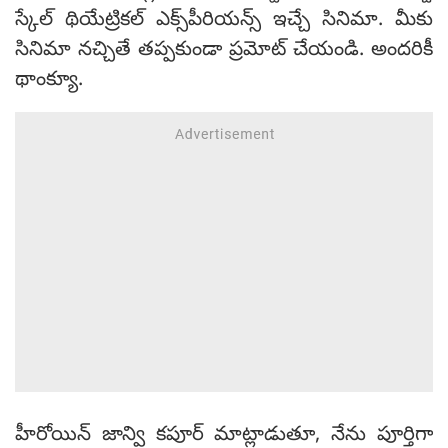
స్కేల్ థియేట్రికల్ ఎక్స్‌పీరియన్స్ ఇచ్చే సినిమా. మీకు
సినిమా నచ్చితే తప్పకుండా ప్రమోట్ చేయండి. అందరికీ
థాంక్యూ.
హీరోయిన్ జాన్వి కపూర్ మాట్లాడుతూ, నేను పూర్తిగా