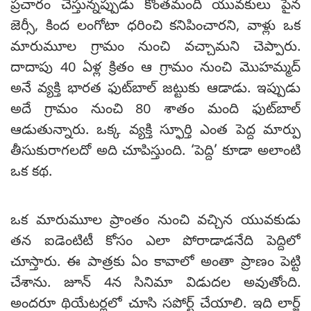
ప్రచారం చేస్తున్నప్పుడు కొంతమంది యువకులు పైన
జెర్సీ, కింద లంగోటా ధరించి కనిపించారని, వాళ్లు ఒక
మారుమూల గ్రామం నుంచి వచ్చామని చెప్పారు.
దాదాపు 40 ఏళ్ల క్రితం ఆ గ్రామం నుంచి మొహమ్మద్
అనే వ్యక్తి భారత ఫుట్‌బాల్ జట్టుకు ఆడాడు. ఇప్పుడు
అదే గ్రామం నుంచి 80 శాతం మంది ఫుట్‌బాల్
ఆడుతున్నారు. ఒక్క వ్యక్తి స్ఫూర్తి ఎంత పెద్ద మార్పు
తీసుకురాగలదో అది చూపిస్తుంది. ‘పెద్ది’ కూడా అలాంటి
ఒక కథ.
ఒక మారుమూల ప్రాంతం నుంచి వచ్చిన యువకుడు
తన ఐడెంటిటీ కోసం ఎలా పోరాడాడనేది పెద్దిలో
చూస్తారు. ఈ పాత్రకు ఏం కావాలో అంతా ప్రాణం పెట్టి
చేశాను. జూన్ 4న సినిమా విడుదల అవుతోంది.
అందరూ థియేటర్లలో చూసి సపోర్ట్ చేయాలి. ఇది లార్జ్