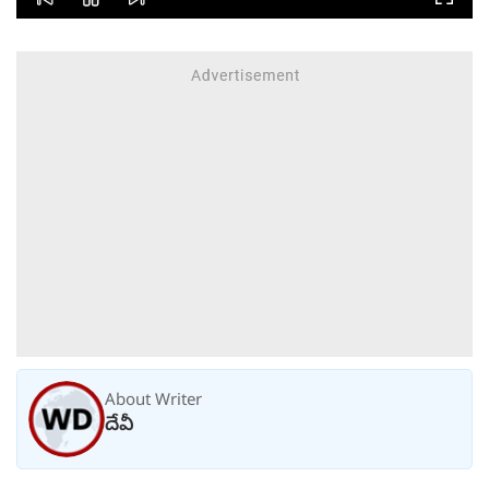
తిట్టించారా? సీజేపీ మెడకు
ఉచ్చు బిగుస్తుందా?
About Writer
దేవీ