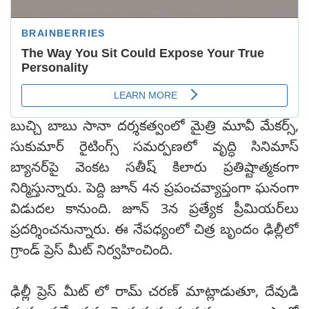
బుచ్చి బాబు సానా దర్శకత్వంలో మైత్రి మూవీ మేకర్స్,
సుకుమార్ రైటింగ్స్ సమర్పణలో వృద్ధి సినిమాస్
బ్యానర్‌పై వెంకట సతీష్ కిలారు ప్రతిష్టాత్మకంగా
నిర్మిస్తున్నారు. పెద్ది జూన్ 4న ప్రపంచవ్యాప్తంగా ఘనంగా
విడుదల కానుంది. జూన్ 3న ప్రత్యేక ప్రీమియర్‌లు
ప్రదర్శించనున్నారు. ఈ నేపధ్యంలో చిత్ర బృందం ఢిల్లీలో
గ్రాండ్ ప్రెస్ మీట్ నిర్వహించింది.
ఢిల్లీ ప్రెస్ మీట్ లో రామ్ చరణ్ మాట్లాడుతూ, దేవుడి