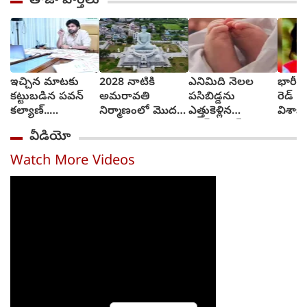
తాజా వార్తలు
ఇచ్చిన మాటకు
2028 నాటికి
ఎనిమిది నెలల
భారీ ఆ
కట్టుబడిన పవన్
అమరావతి
పసిబిడ్డను
రెడ్ న
కల్యాణ్..
నిర్మాణంలో మొదటి
ఎత్తుకెళ్లిన
విశాఖ ర
కళకళలాడుతున్న
దశ పూర్తి..
వాచ్‌వుమన్‌..
వీడియో
రోడ్లు
వంగలపూడి అనిత
మూడు గంటల్లో
కాపాడిన పోలీసులు
Watch More Videos