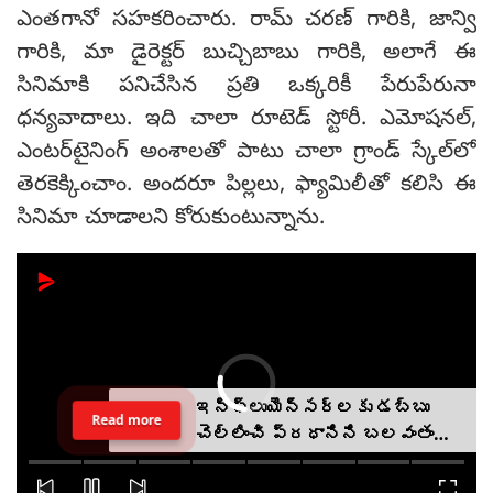
ఎంతగానో సహకరించారు. రామ్ చరణ్ గారికి, జాన్వి
గారికి, మా డైరెక్టర్ బుచ్చిబాబు గారికి, అలాగే ఈ
సినిమాకి పనిచేసిన ప్రతి ఒక్కరికీ పేరుపేరునా
ధన్యవాదాలు. ఇది చాలా రూటెడ్ స్టోరీ. ఎమోషనల్,
ఎంటర్‌టైనింగ్ అంశాలతో పాటు చాలా గ్రాండ్ స్కేల్‌లో
తెరకెక్కించాం. అందరూ పిల్లలు, ఫ్యామిలీతో కలిసి ఈ
సినిమా చూడాలని కోరుకుంటున్నాను.
ఇన్‌ఫ్లుయెన్సర్‌లకు డబ్బు
Read more
చెల్లించి ప్రధానిని బలవంతంగా