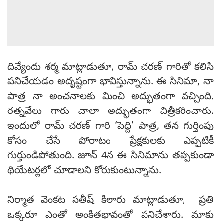
దివ్యేందు శర్మ మాట్లాడుతూ, రామ్ చరణ్ గారితో కలిసి
పనిచేయడం అదృష్టంగా భావిస్తున్నాను. ఈ సినిమా, నా
పాత్ర నా అంచనాలకు మించి అద్భుతంగా వచ్చింది.
రత్నవేలు గారు చాలా అద్భుతంగా చిత్రీకరించారు.
ఇందులో రామ్ చరణ్ గారి ‘పెద్ది’ పాత్ర, తన గుర్తింపు
కోసం చేసే పోరాటం ప్రేక్షకులకు ఎప్పటికీ
గుర్తుండిపోతుంది. జూన్ 4న ఈ సినిమాను తప్పకుండా
థియేటర్లలో చూడాలని కోరుకుంటున్నాను.
నిర్మాత వెంకట సతీష్ కిలారు మాట్లాడుతూ, ప్రతి
ఒక్కరూ ఎంతో అంకితభావంతో పనిచేశారు. మాకు