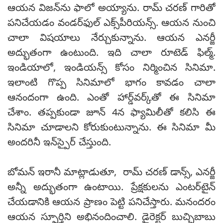
ఆయన విజన్‌ను ఫాలో అయ్యాను. రామ్ చరణ్ గారితో
పనిచేయడం వండర్‌ఫుల్ ఎక్స్‌పీరియన్స్. ఆయన నుంచి
చాలా విషయాలు నేర్చుకున్నాను. ఆయన ఎనర్జీ
అద్భుతంగా ఉంటుంది. ఇది చాలా రూటెడ్ ఫిల్మ్.
ఇండియాలో, ఇండియన్స్ కోసం నిర్మించిన సినిమా.
ఇలాంటి గొప్ప సినిమాలో భాగం కావడం చాలా
ఆనందంగా ఉంది. ఎంతో హార్డ్‌వర్క్‌తో ఈ సినిమా
చేశాం. తప్పకుండా జూన్ 4న ఫ్యామిలీతో కలిసి ఈ
సినిమా చూడాలని కోరుకుంటున్నాను. ఈ సినిమా మీ
అందరినీ ఇన్‌స్పైర్ చేస్తుంది.
బోమన్ ఇరానీ మాట్లాడుతూ, రామ్ చరణ్ డాన్స్, ఎనర్జీ
అన్నీ అద్భుతంగా ఉంటాయి. ప్రేక్షకులను ఎంటర్‌టైన్
చేయడానికి ఆయన ప్రాణం పెట్టి పనిచేస్తారు. మనందరం
ఆయన స్ఫూర్తిని అభినందించాలి. డైరెక్టర్ బుచ్చిబాబు