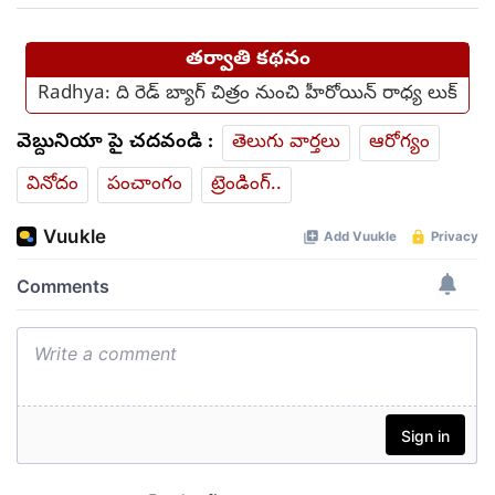
తర్వాతి కథనం
Radhya: ది రెడ్ బ్యాగ్ చిత్రం నుంచి హీరోయిన్ రాధ్య లుక్
వెబ్దునియా పై చదవండి :
తెలుగు వార్తలు
ఆరోగ్యం
వినోదం
పంచాంగం
ట్రెండింగ్..