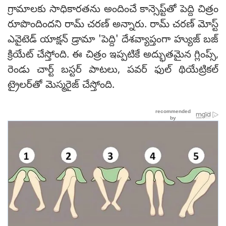
గ్రామాలకు సాధికారతను అందించే కాన్సెప్ట్‌తో పెద్ది చిత్రం
రూపొందిందని రామ్ చరణ్ అన్నారు. రామ్ చరణ్ మోస్ట్
ఎవైటెడ్ యాక్షన్ డ్రామా 'పెద్ది' దేశవ్యాప్తంగా హ్యుజ్ బజ్
క్రియేట్ చేస్తోంది. ఈ చిత్రం ఇప్పటికే అద్భుతమైన గ్లింప్స్,
రెండు చార్ట్ బస్టర్ పాటలు, పవర్ ఫుల్ థియేట్రికల్
ట్రైలర్‌తో మెస్మరైజ్ చేస్తోంది.