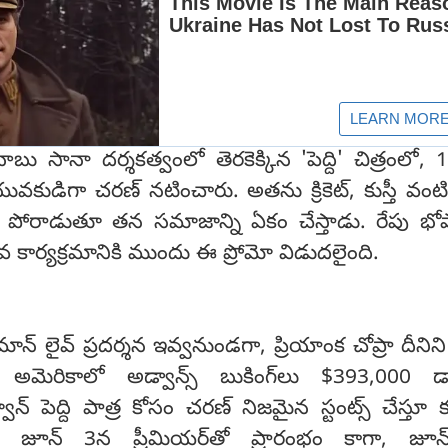
ాబు సానా దర్శకత్వంలో తెరకెక్కిన 'పెద్ది' చిత్రంలో,
ువకుడిగా చరణ్ నటించారు. అతను క్రికెట్, కుస్తీ వంటి 
ితో పోరాడుతూ తన సమాజాన్ని ఏకం చేస్తాడు. రేపు భోప
వ కార్యక్రమానికి ముందు ఈ ప్రోమో విడుదలైంది.
్ లైవ్ ప్రదర్శన ఇవ్వనుండగా, ప్రియాంక చోప్రా దీనిని '
. అమెరికాలో అడ్వాన్స్ బుకింగ్‌లు $393,000 డా
వాన్ పెద్ది పాత్ర కోసం చరణ్ నిజమైన స్టంట్స్ చేస్తూ
ం జూన్ 3న ప్రీమియర్‌తో ప్రారంభం కాగా, జూ