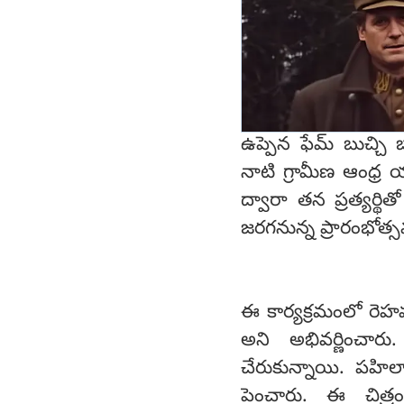
ఉప్పెన ఫేమ్ బుచ్చి బ
నాటి గ్రామీణ ఆంధ్ర య
ద్వారా తన ప్రత్యర్థ
జరగనున్న ప్రారంభోత్స
ఈ కార్యక్రమంలో రెహమాన
అని అభివర్ణించారు
చేరుకున్నాయి. పహిల్
పెంచారు. ఈ చిత్ర