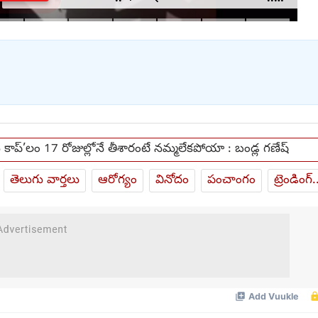
మంచంపై విగతజీవిగా..?
కాప్’లం 17 రోజుల్లోనే తీశారంటే నమ్మలేకపోయా : బండ్ల గణేష్
తెలుగు వార్తలు
ఆరోగ్యం
వినోదం
పంచాంగం
ట్రెండింగ్.