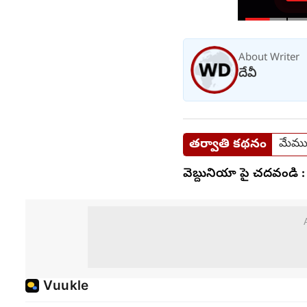
About Writer
దేవీ
తర్వాతి కథనం
మేము 
వెబ్దునియా పై చదవండి :