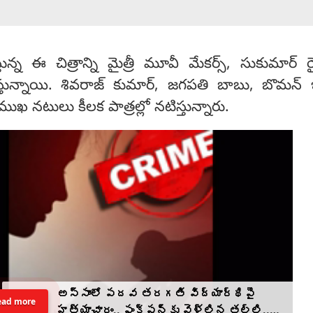
ిస్తున్న ఈ చిత్రాన్ని మైత్రీ మూవీ మేకర్స్, సుకుమార్ రై
్తున్నాయి. శివరాజ్ కుమార్, జగపతి బాబు, బొమన్ 
రముఖ నటులు కీలక పాత్రల్లో నటిస్తున్నారు.
అస్సాంలో పదవ తరగతి విద్యార్థిపై
ead more
హత్యాచారం.. ఫంక్షన్‌కు వెళ్లిన తల్లి..