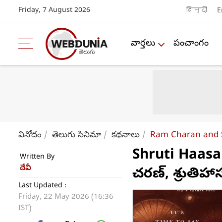
Friday, 7 August 2026
हिन्दी
E
వార్తలు
పంచాంగం
వినోదం
తెలుగు సినిమా
కథనాలు
Ram Charan and Sh
Shruti Haasan:
Written By
దేవీ
చరణ్, శ్రుతిహా
Last Updated :
Friday, 22 May 2026 (16:36
IST)