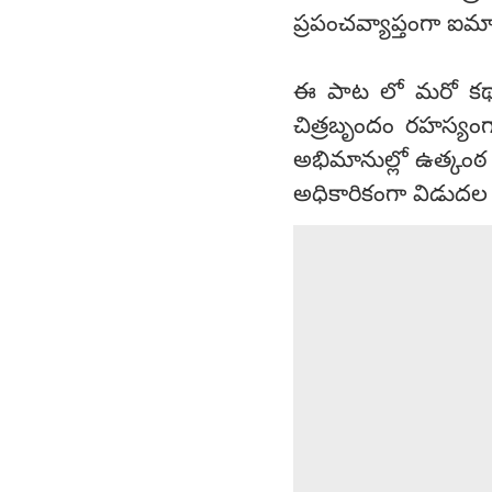
ప్రపంచవ్యాప్తంగా ఐమ
ఈ పాట లో మరో కథాన
చిత్రబృందం రహస్యంగ
అభిమానుల్లో ఉత్కంఠ
అధికారికంగా విడుదల