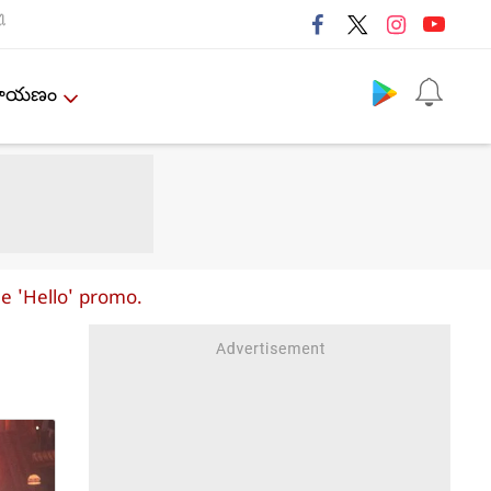
ી
Follow us
ేమాయణం
e 'Hello' promo.