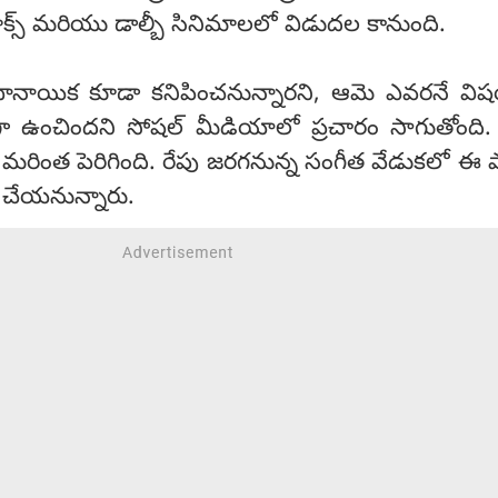
ాక్స్ మరియు డాల్బీ సినిమాలలో విడుదల కానుంది.
ాయిక కూడా కనిపించనున్నారని, ఆమె ఎవరనే విషయ
ా ఉంచిందని సోషల్ మీడియాలో ప్రచారం సాగుతోంది.
 మరింత పెరిగింది. రేపు జరగనున్న సంగీత వేడుకలో ఈ
 చేయనున్నారు.