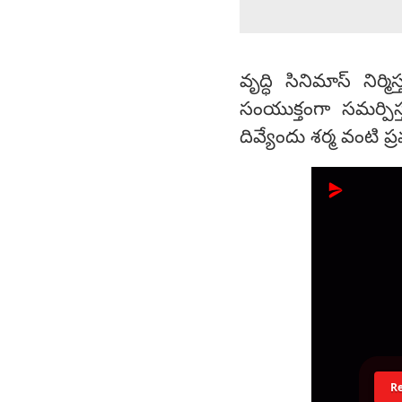
వృద్ధి సినిమాస్ నిర్మ
సంయుక్తంగా సమర్పిస
దివ్యేందు శర్మ వంటి ప్
R