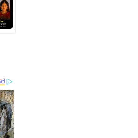
3 ఏళ్లలో టెస్లా అభివృద్ధి చేస్తున్న
'ఆప్టిమస్' వంటి
హ్యూమనాయిడ్ రోబోలు మానవ
వైద్యులను పూర్తిగా భర్తీ చేసి "బెస్ట్
డాక్టర్లు" అవుతారట.