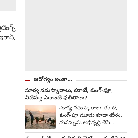
టింగ్స్
ఇరానీ,
ఆరోగ్యం ఇంకా...
సూర్య నమస్కారాలు, కరాటే, కుంగ్-ఫూ,
వీటివల్ల ఎలాంటి ఫలితాలు?
సూర్య నమస్కారాలు, కరాటే,
కుంగ్-ఫూ మూడు కూడా శరీరం,
మనస్సును అభివృద్ధి చేసే
సాధనలే. అయితే వాటి లక్ష్యం,
ఫలితాల్లో కొంత తేడా ఉంటుంది.