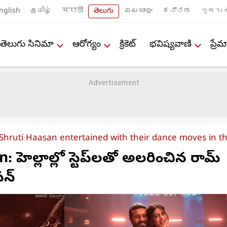
nglish
தமிழ்
मराठी
తెలుగు
മലയാളം
ಕನ್ನಡ
ગુજરાત
తెలుగు సినిమా
ఆరోగ్యం
క్రికెట్
భవిష్యవాణి
ప్ర
ruti Haasan entertained with their dance moves in th
 హెల్లాల్లో స్టెప్‌లతో అలరించిన రామ్
సన్