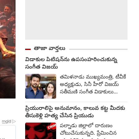
తాజా వార్తలు
విడాకుల పిటిషన్‌ను ఉపసంహరించుకున్న
సంగీత విజయ్
తమిళనాడు ముఖ్యమంత్రి, టీవీకే
అధ్యక్షుడు, సినీ హీరో విజయ్
సతీమణి సంగీత విడాకులు
కోరుతూ దాఖలు చేసిన
పిటిషన్‌ను
ప్రియురాలిపై అనుమానం, కాలువ కట్ట మీదకు
ఉపసంహరించుకున్నారు. దీంతో
తీసుకెళ్లి హత్య చేసిన ప్రియుడు
తన భర్త నుంచి విడాకులు
పల్నాడు జిల్లాలో దారుణం
కోరుతూ ఆమె దాఖలు చేసిన కేసు
చోటుచేసుకున్నది. ప్రేమించిన
ముగిసిపోయినట్టు చెంగల్పట్టు