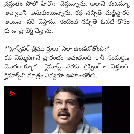
ప్రస్తుతం సోలో హీరోగా చేస్తున్నాను. అలానే కంటిన్యూ
అవ్వాలని అనుకుంటున్నాను. కథ నచ్చితే మల్టీస్టారర్
అయినా సరే చేస్తాను. కంటెంట్ నచ్చితే ఓటీటీ కోసం
కూడా ప్రాజెక్ట్ చేస్తాను.
*‘ట్రాన్స్‌ఫర్ త్రిమూర్తులు’ ఎలా ఉండబోతోంది?*
కథ నెమ్మదిగానే ప్రారంభం అవుతుంది. కానీ సంఘర్షణ
మొదలయ్యాక.. క్లైమాక్స్ వరకు గ్రిప్పింగ్‌గా వెళ్తుంది.
క్లైమాక్స్‌ని మాత్రం ఎవ్వరూ ఊహించలేరు.