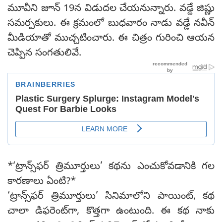
మూవీని జూన్ 19న విడుదల చేయనున్నారు. వడ్డే జిష్ణు
సమర్పకులు. ఈ క్రమంలో బుధవారం నాడు వడ్డే నవీన్
మీడియాతో ముచ్చటించారు. ఈ చిత్రం గురించి ఆయన
చెప్పిన సంగతులివే.
*‘ట్రాన్స్‌ఫర్ త్రిమూర్తులు’ కథను ఎంచుకోవడానికి గల
కారణాలు ఏంటి?*
‘ట్రాన్స్‌ఫర్ త్రిమూర్తులు’ సినిమాలోని పాయింట్, కథ
చాలా డిఫరెంట్‌గా, కొత్తగా ఉంటుంది. ఈ కథ నాకు