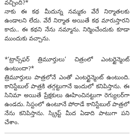
వచ్చింది?*
నాకు ఈ కథ మీదున్న నమ్మకం వేరే నిర్మాతలకు
ఉండాలని లేదు. వేరే నిర్మాత అయితే కథ మారుస్తారని
కాదు.. ఈ కథని నేను నమ్మాను. నిర్మించేందుకు కూడా
ముందుకు వచ్చాను.
*‘ట్రాన్స్‌ఫర్ త్రిమూర్తులు’ చిత్రంలో ఎంటర్టైన్మెంట్
ఉంటుందా?*
త్రిమూర్తులు పాత్రలోనే ఎంతో ఎంటర్టైన్మెంట్ ఉంటుంది.
కానిస్టేబుల్ పాత్రకి తగ్గట్టుగానే ఇందులో కనిపిస్తాను. ఈ
సినిమా అయితే ప్రేక్షకులు ఊహించినట్టుగా రెగ్యులర్‌గా
ఉండదు. సిస్టంలో ఉంటూనే పోరాడే కానిస్టేబుల్ పాత్రలో
నేను కనిపిస్తాను. స్క్రిప్ట్ మీద ఏడాది పాటుగా పని
చేశాం.