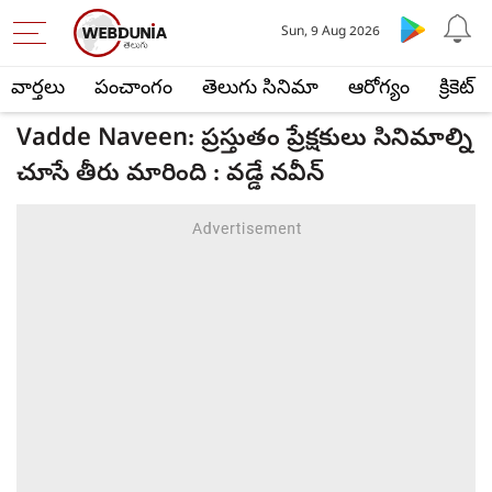
Sun, 9 Aug 2026
వార్తలు
పంచాంగం
తెలుగు సినిమా
ఆరోగ్యం
క్రికెట్
Vadde Naveen: ప్రస్తుతం ప్రేక్షకులు సినిమాల్ని
చూసే తీరు మారింది : వడ్డే నవీన్