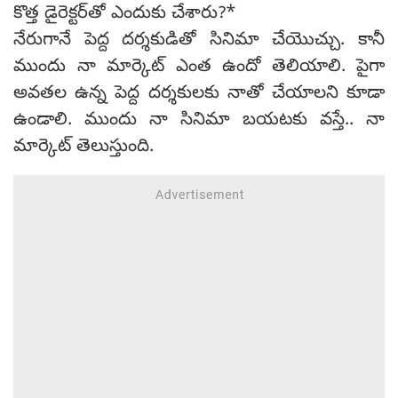
కొత్త డైరెక్టర్‌తో ఎందుకు చేశారు?*
నేరుగానే పెద్ద దర్శకుడితో సినిమా చేయొచ్చు. కానీ
ముందు నా మార్కెట్ ఎంత ఉందో తెలియాలి. పైగా
అవతల ఉన్న పెద్ద దర్శకులకు నాతో చేయాలని కూడా
ఉండాలి. ముందు నా సినిమా బయటకు వస్తే.. నా
మార్కెట్ తెలుస్తుంది.