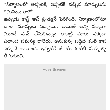
*నిర్మాణంలో అప్పటికి, ఇప్పటికి వచ్చిన మార్పులను
గమనించారా?*
ఇప్పుడు కాస్ట్ ఆఫ్ ప్రొడక్షన్ పెరిగింది. నిర్మాణంలోనూ
చాలా మార్పులు వచ్చాయి. అయితే అన్నీ పక్కాగా
ముందే ప్లాన్ చేసుకున్నాం కాబట్టి మాకు ఎక్కడా
ఎలాంటి సమస్య రాలేదు. అనుకున్న బడ్జెట్ కంటే కాస్త
ఎక్కువే అయింది. ఇప్పటికే జీ టీం ఓటీటీ హక్కుల్ని
తీసుకుంది.