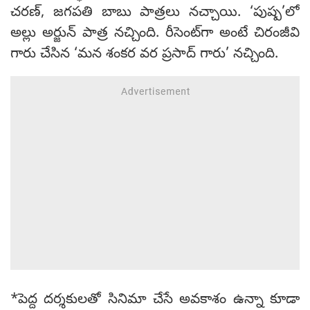
చరణ్, జగపతి బాబు పాత్రలు నచ్చాయి. ‘పుష్ప’లో
అల్లు అర్జున్ పాత్ర నచ్చింది. రీసెంట్‌గా అంటే చిరంజీవి
గారు చేసిన ‘మన శంకర వర ప్రసాద్ గారు’ నచ్చింది.
*పెద్ద దర్శకులతో సినిమా చేసే అవకాశం ఉన్నా కూడా