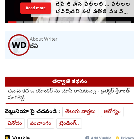
జెన్ జీ మన పిల్లలే ... పిల్లల
Read more
భవిష్యత్ కంటే మంత్రి పదవి
ముఖ్యం కాదు : ధర్మేంద్ర
ప్రధాన్
About Writer
దేవీ
తర్వాతి కథనం
దివాన కథ ఓ యాంకర్ ను చూసి రాసుకున్నా - డైరెక్టర్ శ్రీకాంత్
సంగిశెట్టి
వెబ్దునియా పై చదవండి :
తెలుగు వార్తలు
ఆరోగ్యం
వినోదం
పంచాంగం
ట్రెండింగ్..