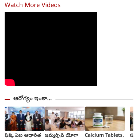
Watch More Videos
ఆరోగ్యం ఇంకా...
ఫిక్కీ ఏఐ ఆధారిత
ఇమ్మర్సివ్ యోగా
Calcium Tablets,
సూర