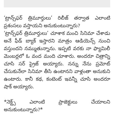
‘ట్రాన్స్‌ఫర్ త్రిమూర్తులు’ రిలీజ్ తర్వాత ఎలాంటి
ప్రశంసలు వస్తాయని అనుకుంటున్నారు?
‘ట్రాన్స్‌ఫర్ త్రిమూర్తులు’ చూశాక మంచి సినిమా చేశాడు
అనే ఫీడ్ బ్యాక్ ఇస్తారని మాత్రం ఆడియెన్స్ నుంచి
వస్తుందని నమ్ముతున్నాను. ఇప్పటి వరకు నా ఫ్యామిలీ
మెంబర్లలో ఓ వంద మంది చూశారు. అందరూ చిత్రాన్ని
చూసి సర్ ప్రైజ్ అయ్యారు. నన్ను నేను ప్రమోట్
చేసుకునేలా సినిమా తీసి ఉంటానని వాళ్లంతా అనుకుని
ఉంటారు. కానీ కథ, కంటెంట్ ఇవన్నీ చూసి అందరూ
షాక్ అయ్యారు.
*నెక్ట్స్ ఎలాంటి ప్రాజెక్టులు చేయాలని
అనుకుంటున్నారు?*