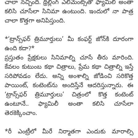
చాలా నచ్చింది. థ్రిల్లింగ్ ఎలిమెంట్స్‌తో ఫ్యామిలీ అంతా
కలిసి చూసేలా సినిమా ఉంటుంది. ఇందులో నా పాత్ర
చాలా కొత్తగా అనిపిస్తుంది.
*‘ట్రాన్స్‌ఫర్ త్రిమూర్తులు’ మీ కంఫర్ట్ జోన్‌కి దూరంగా
ఉంది కదా?*
ప్రస్తుతం ప్రేక్షకులు సినిమాల్ని చూసే తీరు మారింది.
కేవలం కుటుంబ కథా చిత్రాలు, ప్రేమ కథా చిత్రాల్ని ఇస్తే
సరిపోవడం లేదు. అన్ని అంశాల్ని జోడించి సరికొత్త
పాయింట్, కంటెంట్‌ను అందిస్తేనే ఆదరిస్తున్నారు. ఈ
‘ట్రాన్స్‌ఫర్ త్రిమూర్తులు’ చిత్రంలో కొత్త కంటెంట్
ఉంటూనే.. ఫ్యామిలీ అంతా కలిసి చూసేలా
తెరకెక్కించాం.
*రీ ఎంట్రీలో మీరే నిర్మాతగా ఎందుకు మారాల్సి