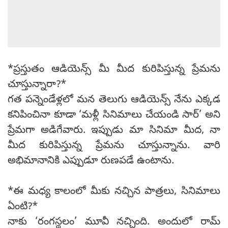
*ప్రస్తుతం ఆడియెన్స్ మీ మీద కురిపిస్తున్న ప్రేమను
చూస్తున్నారా?*
గత పన్నెండేళ్లలో మన తెలుగు ఆడియెన్స్ నేను ఎక్కడ
కనిపించినా కూడా ‘మళ్లీ సినిమాలు చేయండి సార్’ అని
ప్రేమగా అడిగేవారు. ఇప్పుడు మా సినిమా మీద, నా
మీద కురిపిస్తున్న ప్రేమను చూస్తున్నాను. వారి
అభిమానానికి ఎప్పుడూ రుణపడే ఉంటాను.
*ఈ మధ్య కాలంలో మీకు నచ్చిన పాత్రలు, సినిమాలు
ఏంటి?*
నాకు ‘రంగస్థలం’ మూవీ నచ్చింది. అందులో రామ్