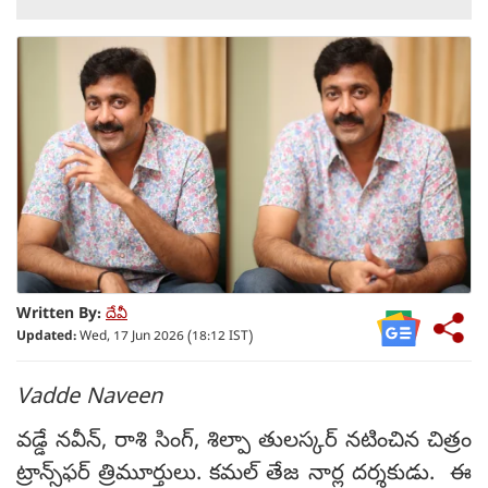
Written By:
దేవీ
Updated:
Wed, 17 Jun 2026 (18:12 IST)
Vadde Naveen
వడ్డే నవీన్‌, రాశి సింగ్, శిల్పా తులస్కర్ నటించిన చిత్రం
ట్రాన్స్‌ఫర్ త్రిమూర్తులు. కమల్ తేజ నార్ల దర్శకుడు. ఈ