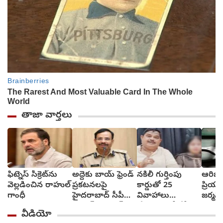
తాజా వార్తలు
ఫిట్నెస్ సీక్రెట్‌ను
అద్దెకు బాయ్‌ ఫ్రెండ్‌
నకిలీ గుర్తింపు
ఆరిజో
వెల్లడించిన రాహుల్
ప్రకటనలపై
కార్డుతో 25
ప్రియు
గాంధీ
హైదరాబాద్ సీపీ
వివాహాలు
జర్మనీ
స్ట్రాంగ్ వార్నింగ్
చేసుకున్న బీజేపీ
అరెస్టు
వీడియో
ఎమ్మెల్యే అల్లుడు