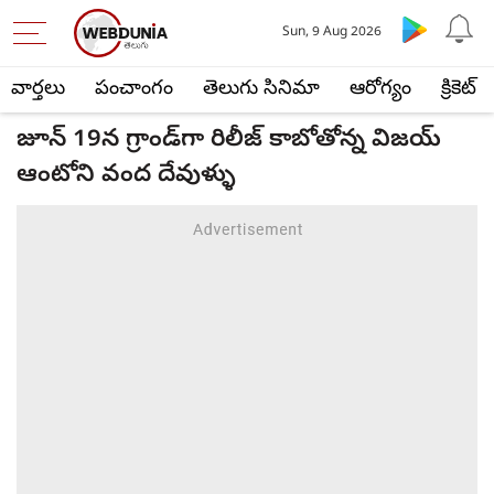
Sun, 9 Aug 2026
వార్తలు
పంచాంగం
తెలుగు సినిమా
ఆరోగ్యం
క్రికెట్
జూన్ 19న గ్రాండ్‌గా రిలీజ్ కాబోతోన్న విజయ్
ఆంటోని వంద దేవుళ్ళు