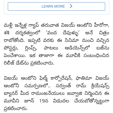
మళ్లీ ఇన్నేళ్ల గ్యాప్‌ తరువాత విజయ్ ఆంటోని హీరోగా,
శశి దర్శకత్వంలో ‘వంద దేవుళ్ళు’ అనే చిత్రం
రాబోతోంది. ఇప్పటి వరకు ఈ సినిమా నుంచి వచ్చిన
పోస్టర్లు, గ్లింప్స్, పాటలు ఆడియెన్స్‌లో బజ్‌ను
పెంచేశాయి. ఇక తాజాగా ఈ మూవీకి సంబంధించిన
రిలీజ్ డేట్‌‌ను ప్రకటించారు.
విజయ్ ఆంటోని ఫిల్మ్ కార్పోరేషన్, ఫాతిమా విజయ్
ఆంటోనీ సమర్పణలో.. సర్వంత్ రామ్ క్రియేషన్స్
బ్యానర్ మీద రామంజనేయులు జవ్వాజి నిర్మించిన ఈ
మూవీని జూన్ 19న విడుదల చేయబోతోన్నట్టుగా
ప్రకటించారు.