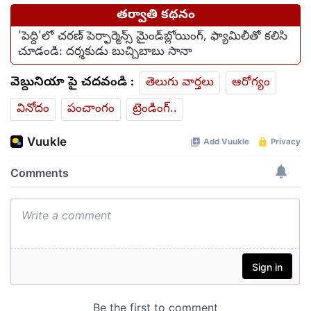
తర్వాతి కథనం
'పెద్ది'లో చరణ్ పెర్ఫార్మెన్స్ మైండ్‌బ్లోయింగ్‌, ఫ్యామిలీతో కలిసి
చూడండి: దర్శకుడు బుచ్చిబాబు సానా
వెబ్దునియా పై చదవండి :
తెలుగు వార్తలు
ఆరోగ్యం
వినోదం
పంచాంగం
ట్రెండింగ్..