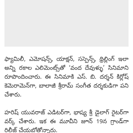
ఫ్యామిలీ, ఎమోషన్స్, యాక్షన్, సస్పెన్స్, థ్రిల్లింగ్ ఇలా
అన్ని రకాల ఎలిమెంట్స్‌తో ‘వంద దేవుళ్ళు’ సినిమాని
రూపొందించారు. ఈ సినిమాకి ఎస్. బి. దర్శన్ కిర్లోష్
కెమెరామెన్‌గా, బాలాజీ శ్రీరామ్ సంగీత దర్శకుడిగా పని
చేశారు.
హరిష్ యువరాజ్ ఎడిటర్‌గా, భాష్య శ్రీ డైలాగ్ రైటర్‌గా
వర్క్ చేశారు. ఇక ఈ మూవీని జూన్ 19న గ్రాండ్‌గా
రిలీజ్ చేయబోతోన్నారు.