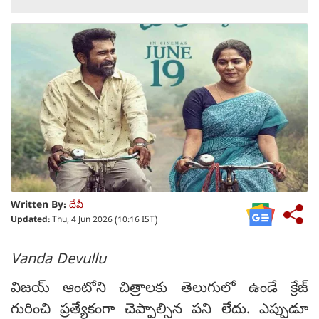
Written By:
దేవీ
Updated:
Thu, 4 Jun 2026 (10:16 IST)
Vanda Devullu
విజయ్ ఆంటోని చిత్రాలకు తెలుగులో ఉండే క్రేజ్
గురించి ప్రత్యేకంగా చెప్పాల్సిన పని లేదు. ఎప్పుడూ