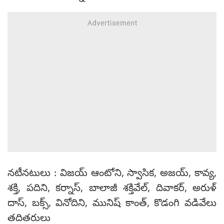
నటీనటులు : విజయ్ ఆంటోని, స్వాసిక, అజయ్, కావ్య,
శక్తి, పదిని, కర్నాస్, బాలాజీ శక్తివేల్, దివాకర్, అరుళ్
దాస్, బక్స్, వినోదిని, మునిష్ కాంత్, కొడంగి వడివేలు
తదితరులు