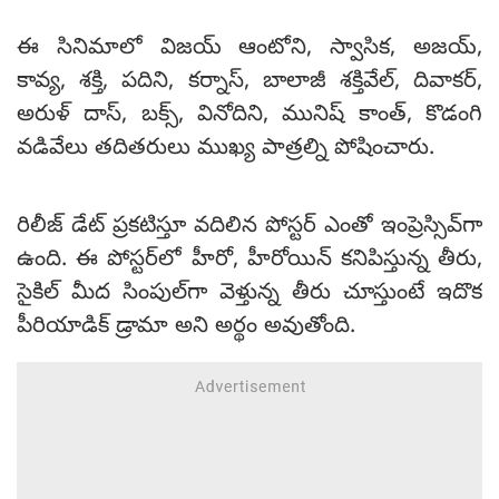
ఈ సినిమాలో విజయ్ ఆంటోని, స్వాసిక, అజయ్,
కావ్య, శక్తి, పదిని, కర్నాస్, బాలాజీ శక్తివేల్, దివాకర్,
అరుళ్ దాస్, బక్స్, వినోదిని, మునిష్ కాంత్, కొడంగి
వడివేలు తదితరులు ముఖ్య పాత్రల్ని పోషించారు.
రిలీజ్ డేట్ ప్రకటిస్తూ వదిలిన పోస్టర్ ఎంతో ఇంప్రెస్సివ్‌గా
ఉంది. ఈ పోస్టర్‌లో హీరో, హీరోయిన్ కనిపిస్తున్న తీరు,
సైకిల్‌ మీద సింపుల్‌గా వెళ్తున్న తీరు చూస్తుంటే ఇదొక
పీరియాడిక్ డ్రామా అని అర్థం అవుతోంది.