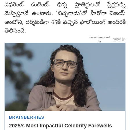
డిఫరెంట్ కంటెంట్, భిన్న ప్రాజెక్టులతో ప్రేక్షకుల్ని
మెప్పిస్తూనే ఉంటారు. ‘బిచ్చగాడు’తో హీరోగా విజయ్
ఆంటోని, దర్శకుడిగా శశికి వచ్చిన ఫాలోయింగ్ అందరికీ
తెలిసిందే.