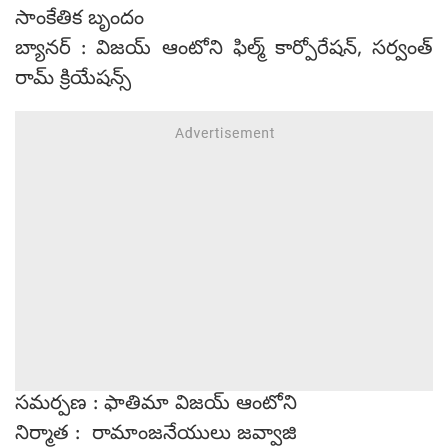
సాంకేతిక బృందం
బ్యానర్ : విజయ్ ఆంటోని ఫిల్మ్ కార్పోరేషన్, సర్వంత్
రామ్ క్రియేషన్స్
సమర్పణ : ఫాతిమా విజయ్ ఆంటోని
నిర్మాత : రామాంజనేయులు జవ్వాజి