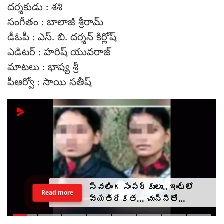
దర్శకుడు : శశి
సంగీతం : బాలాజీ శ్రీరామ్
డీఓపీ : ఎస్. బి. దర్శన్ కిర్లోష్
ఎడిటర్ : హరిష్ యువరాజ్
మాటలు : భాష్య శ్రీ
పీఆర్వో : సాయి సతీష్
స్వలింగ సంపర్కులు.. ఇంట్లో
Read more
వ్యతిరేకత... చున్నీతో
ఉరేసుకుని ఆత్మహత్య