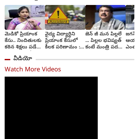
మెడికో ప్రియాంక
వైద్య విద్యార్థిని
జెన్ జీ మన పిల్లలే
జగన్ శ
కేసు.. నిందితులకు
ప్రియాంక కేసులో
... పిల్లల భవిష్యత్
ఆయన 
కఠిన శిక్షలు పడేలా
కీలక పరిణామం :
కంటే మంత్రి పదవి
ఎంతకైన
చర్యలు : హోం
సెక్షన్లు మార్చనున్న
ముఖ్యం కాదు :
వైకాప
వీడియో
మంత్రి అనిత
పోలీసులు
ధర్మేంద్ర ప్రధాన్
చింత
Watch More Videos