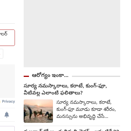
సమర్థవంతంగా
వినియోగించుకున్న తీరును
అభినందించారు.
ాలర్
.
ఆరోగ్యం ఇంకా...
సూర్య నమస్కారాలు, కరాటే, కుంగ్-ఫూ,
వీటివల్ల ఎలాంటి ఫలితాలు?
సూర్య నమస్కారాలు, కరాటే,
కుంగ్-ఫూ మూడు కూడా శరీరం,
మనస్సును అభివృద్ధి చేసే
సాధనలే. అయితే వాటి లక్ష్యం,
ఫలితాల్లో కొంత తేడా ఉంటుంది.