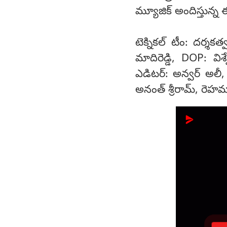
మ్యూజిక్ అందిస్తున్న ఈ
టెక్నికల్ టీం: దర్శకత్
మాదిరెడ్డి, DOP: విశ
ఎడిటర్: అన్వర్ అలీ, స
అనంత్ శ్రీరామ్, రెహమ