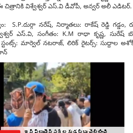
 చిత్రానికి విశ్వేశ్వర్ ఎస్.వి డీవోపీ, అన్వర్ అలీ ఎడిటర్.
వం: S.P.దుర్గా నరేష్, నిర్మాతలు: రాకేష్ రెడ్డి గ‌డ్డం, రు
్వేశ్వర్ ఎస్.వి, సంగీతం: K.M రాధా కృష్ణ, సురేష్ బొబ
్టంట్స్: మార్వెల్ నటరాజ్, లిరిక్ రైటర్స్: సుద్దాల అశో
ాన్
ఇన్‌ఫ్లుయెన్సర్‌లకు డబ్బు చెల్లించి