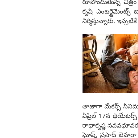
రూపొందుతున్న చిత్రం
కృషి ఎంటర్టైమెంట్స్ బ్
నిర్మిస్తున్నారు. ఇప్ప
తాజాగా మేకర్స్ సినిమా
ఏప్రిల్ 17న థియేటర్స్
రాధాకృష్ణ నవవధూవరు
ఘోష్, ప్రసాద్ బెహరా క