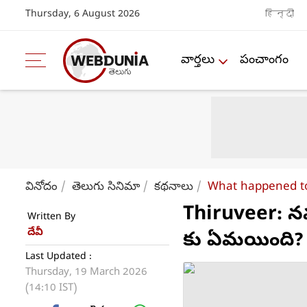
Thursday, 6 August 2026
हिन्दी
వార్తలు
పంచాంగం
వినోదం
తెలుగు సినిమా
కథనాలు
What happened to
Thiruveer: న
Written By
దేవీ
కు ఏమయింది?
Last Updated :
Thursday, 19 March 2026
(14:10 IST)