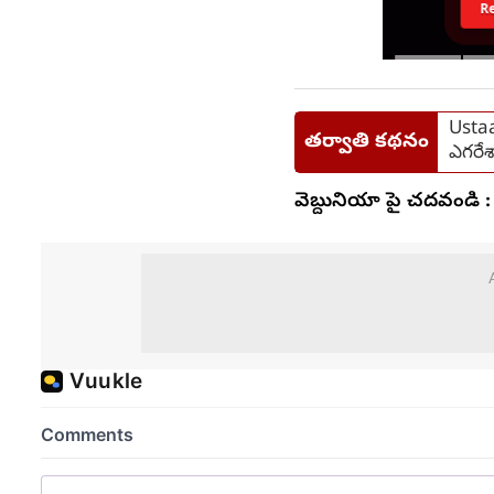
R
Ustaa
తర్వాతి కథనం
ఎగరేశ
వెబ్దునియా పై చదవండి :