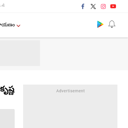
તી
Follow us
ేమాయణం
ృష్ణ