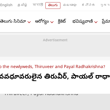
English
தமிழ்
मराठी
తెలుగు
മലയാളം
ಕನ್ನಡ
ગુજરા
తెలుగు సినిమా
ఆరోగ్యం
క్రికెట్
భవిష్యవాణి
ప్ర
 the newlyweds, Thiruveer and Payal Radhakrishna?
వవధూవరులైన తిరువీర్, పాయల్ రాధాక