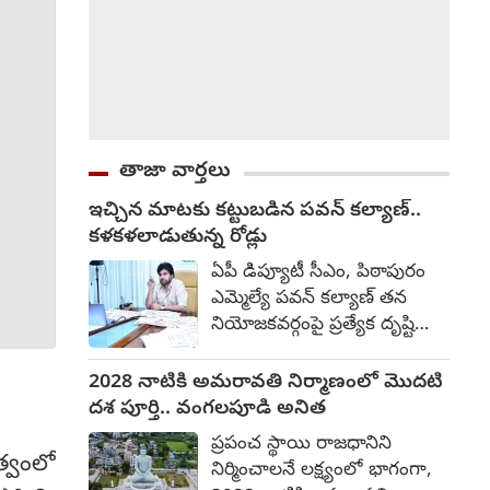
తాజా వార్తలు
ఇచ్చిన మాటకు కట్టుబడిన పవన్ కల్యాణ్..
కళకళలాడుతున్న రోడ్లు
ఏపీ డిప్యూటీ సీఎం, పిఠాపురం
ఎమ్మెల్యే ప‌వ‌న్ క‌ల్యాణ్‌ తన
నియోజకవర్గంపై ప్రత్యేక దృష్టి
సారించారు. ఇచ్చిన మాటకు
కట్టుబడి, పల్లె నుంచి పట్టణం
2028 నాటికి అమరావతి నిర్మాణంలో మొదటి
వరకు రోడ్ల నిర్మాణానికి అధిక
దశ పూర్తి.. వంగలపూడి అనిత
ప్రాధాన్యత ఇస్తున్నారు. ఇందులో
ప్రపంచ స్థాయి రాజధానిని
భాగంగా ఏకంగా రూ.200 కోట్ల
త్వంలో
నిర్మించాలనే లక్ష్యంలో భాగంగా,
అంచనా వ్యయంతో రహదారుల