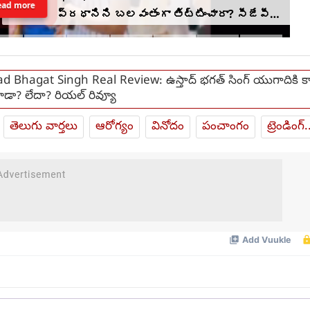
ead more
ప్రధానిని బలవంతంగా తిట్టించారా? సీజేపీ
మెడకు ఉచ్చు బిగుస్తుందా?
d Bhagat Singh Real Review: ఉస్తాద్ భగత్ సింగ్ యుగాదికి క
ాడా? లేదా? రియల్ రివ్యూ
తెలుగు వార్తలు
ఆరోగ్యం
వినోదం
పంచాంగం
ట్రెండింగ్.