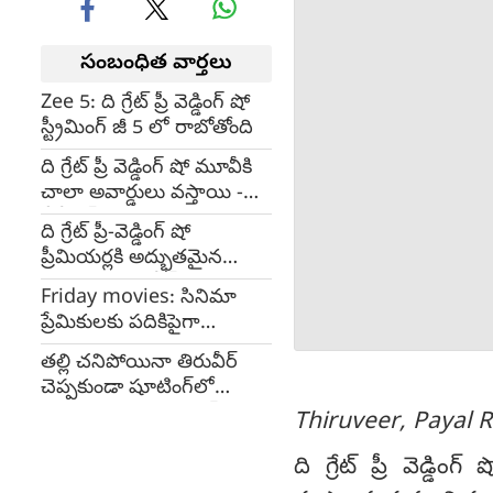
సంబంధిత వార్తలు
Zee 5: ది గ్రేట్‌ ప్రీ వెడ్డింగ్ షో
స్ట్రీమింగ్‌ జీ 5 లో రాబోతోంది
ది గ్రేట్ ప్రీ వెడ్డింగ్ షో మూవీకి
చాలా అవార్డులు వస్తాయి -
బీవీఎస్ రవి
ది గ్రేట్ ప్రీ-వెడ్డింగ్ షో
ప్రీమియర్లకి అద్భుతమైన
స్పందన : తిరువీర్
Friday movies: సినిమా
ప్రేమికులకు పదికిపైగా
కనువిందు చేయనున్న ఈ
తల్లి చనిపోయినా తిరువీర్
వారం సినిమాలు
చెప్పకుండా షూటింగ్‌లో
చేశాడు : కరుణ కుమార్
Thiruveer, Payal 
ది గ్రేట్ ప్రీ వెడ్డి