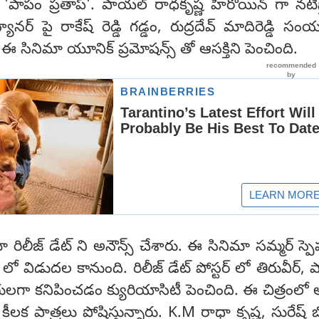
 'పాపం ప్రతాప్'. పాయల్ రాధకృష్ణ హీరోయిన్ గా నటిస్
యానర్ పై రాకేష్ రెడ్డి గ‌డ్డం, రుద్రదేవ్ మాదిరెడ్డి సంయ
టికే ఈ సినిమా యూనిక్ ప్రమోషన్స్ తో ఆసక్తిని పెంచింది.
 రిలీజ్ డేట్ ని అనౌన్స్ చేశారు. ఈ సినిమా సమ్మర్ స్పె
 లో విడుదల కానుంది. రిలీజ్ డేట్ పోస్టర్ లో తిరువీర్,
లగా కనిపించడం క్యురియాసిటీ పెంచింది. ఈ చిత్రంల
ీలక పాత్రలు పోషిస్తున్నారు. K.M రాధా కృష్ణ, సురేష్ బొ