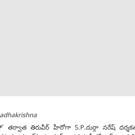
Radhakrishna
ంగ్ షో' తర్వాత తిరువీర్ హీరోగా S.P.దుర్గా నరేష్ దర్శక