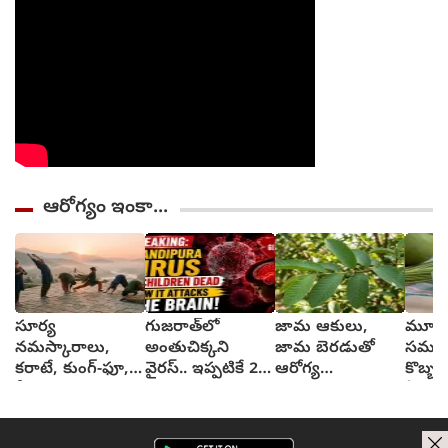
ఆరోగ్యం ఇంకా...
సూర్య
గుజరాత్‌లో
జామ ఆకులు,
మూత్ర
నమస్కారాలు,
అంతుచిక్కని
జామ బెరడుతో
సమస్య
కరాటే, కుంగ్-ఫూ,
వైరస్.. ఇప్పటికే 22
ఆరోగ్య
కొబ్బర
వీటివల్ల ఎలాంటి
మంది మృత్యువాత
ప్రయోజనాలు
ఏమవు
ఫలితాలు?