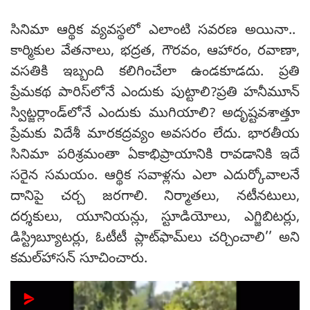
సినిమా ఆర్థిక వ్యవస్థలో ఎలాంటి సవరణ అయినా..
కార్మికుల వేతనాలు, భద్రత, గౌరవం, ఆహారం, రవాణా,
వసతికి ఇబ్బంది కలిగించేలా ఉండకూడదు. ప్రతి
ప్రేమకథ పారిస్‌లోనే ఎందుకు పుట్టాలి?ప్రతి హనీమూన్
స్విట్జర్లాండ్‌లోనే ఎందుకు ముగియాలి? అదృష్టవశాత్తూ
ప్రేమకు విదేశీ మారకద్రవ్యం అవసరం లేదు. భారతీయ
సినిమా పరిశ్రమంతా ఏకాభిప్రాయానికి రావడానికి ఇదే
సరైన సమయం. ఆర్థిక సవాళ్లను ఎలా ఎదుర్కోవాలనే
దానిపై చర్చ జరగాలి. నిర్మాతలు, నటీనటులు,
దర్శకులు, యూనియన్లు, స్టూడియోలు, ఎగ్జిబిటర్లు,
డిస్ట్రిబ్యూటర్లు, ఓటీటీ ప్లాట్‌ఫామ్‌లు చర్చించాలి’’ అని
కమల్‌హాసన్‌ సూచించారు.