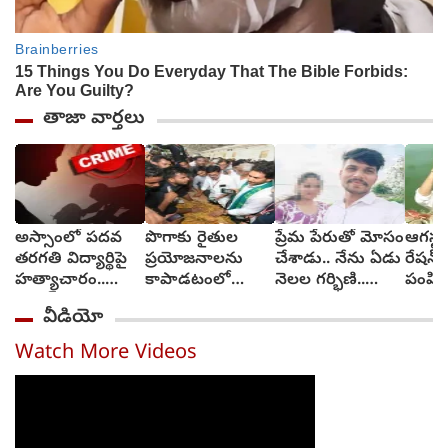
తాజా వార్తలు
అస్సాంలో పదవ
పొగాకు రైతుల
ప్రేమ పేరుతో మోసం
ఆగస్టు
తరగతి విద్యార్థిపై
ప్రయోజనాలను
చేశాడు.. నేను ఏడు
రేషన్ 
హత్యాచారం..
కాపాడటంలో
నెలల గర్భిణి..
పంపిణ
ఫంక్షన్‌కు వెళ్లిన
సర్కారు విఫలం..
న్యాయం కావాలి
తెలంగ
వీడియో
తల్లి.. మంచంపై
వైఎస్ జగన్
(video)
విగతజీవిగా..?
Watch More Videos