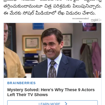
తగ్గించుకుందామంటూ చిత్ర పరిశ్రమకు పిలుపునిచ్చారు.
ఈ మేరకు సోషల్‌ మీడియాలో లేఖ విడుదల చేశారు.