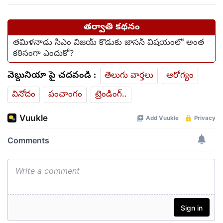
తర్వాతి కథనం
తమిళనాడు సీఎం విజయ్ కొడుకు జాసన్ విషయంలో అంత
కఠినంగా ఎందుకో?
వెబ్దునియా పై చదవండి :
తెలుగు వార్తలు
ఆరోగ్యం
వినోదం
పంచాంగం
ట్రెండింగ్..