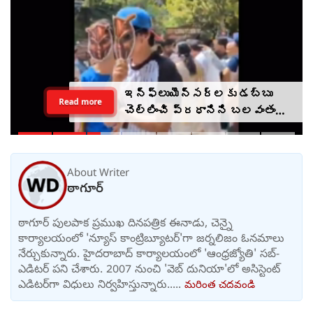
ఇన్‌ఫ్లుయెన్సర్‌లకు డబ్బు
Read more
చెల్లించి ప్రధానిని బలవంతంగా
తిట్టించారా? సీజేపీ మెడకు
ఉచ్చు బిగుస్తుందా?
About Writer
ఠాగూర్
ఠాగూర్ పులపాక ప్రముఖ దినపత్రిక ఈనాడు, చెన్నై
కార్యాలయంలో 'న్యూస్ కాంట్రిబ్యూటర్‌'గా జర్నలిజం ఓనమాలు
నేర్చుకున్నారు. హైదరాబాద్ కార్యాలయంలో 'ఆంధ్రజ్యోతి' సబ్-
ఎడిటర్ పని చేశారు. 2007 నుంచి 'వెబ్ దునియా'లో అసిస్టెంట్
ఎడిటర్‌‌గా విధులు నిర్వహిస్తున్నారు.....
మరింత చదవండి