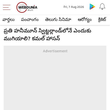
Fri, 7 Aug 2026
వార్తలు
పంచాంగం
తెలుగు సినిమా
ఆరోగ్యం
క్రికెట్
ప్రతి హనీమూన్ స్విట్జర్లాండ్‌లోనే ఎందుకు
ముగియాలి? కమల్ హాసన్