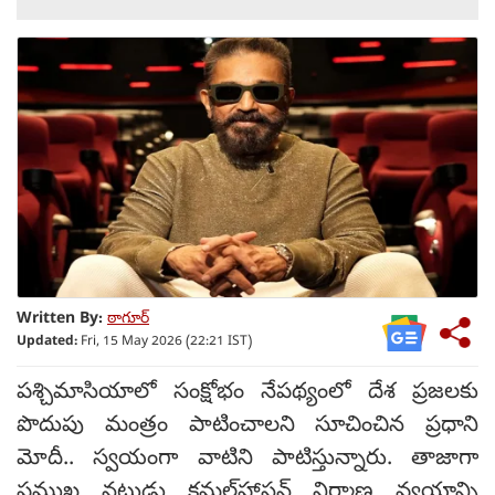
Written By:
ఠాగూర్
Updated:
Fri, 15 May 2026 (22:21 IST)
పశ్చిమాసియాలో సంక్షోభం నేపథ్యంలో దేశ ప్రజలకు
పొదుపు మంత్రం పాటించాలని సూచించిన ప్రధాని
మోదీ.. స్వయంగా వాటిని పాటిస్తున్నారు. తాజాగా
ప్రముఖ నటుడు కమల్‌హాసన్‌ నిర్మాణ వ్యయాన్ని