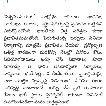
'పశ్చిమాసియాలో సంక్షోభం కారణంగా ఇంధనం,
వాణిజ్యం, రవాణా, ఆర్థిక స్థిరత్వంపై ప్రపంచం ఒత్తిడిని
ఎదుర్కొంటోంది. భారతీయ చిత్ర పరిశ్రమ కూడా
ప్రభావితమవుతోంది. పెరుగుతున్న ఖర్చులు సినిమా
నిర్మాణాన్ని మాత్రమే ప్రభావితం చేయవు. ద్రవ్యోల్బణ
ఒత్తిళ్ల కారణంగా మరికొన్ని నెలల్లో వినోదం కోసం
వినియోగదారులు ఖర్చు చేసే విధానాలు కూడా
మారొచ్చు. ఆ భారం అనివార్యంగా నిర్మాతలు,
కార్మికులు, థియేటర్లు, పంపిణీదారులు, ఫైనాన్షియర్లు,
ఇలా మొత్తం వ్యవస్థపై పడుతుంది. సినిమా రంగం
అభివృద్ధి చెందాలంటే.. ఖర్చు చేసే ప్రతి రూపాయీ
కేవలం భారీ స్థాయి ప్రదర్శనకే కాకుండా, సినిమాకే
ఉపయోగపడేలా మనం జాగ్రత్తపడాలి.