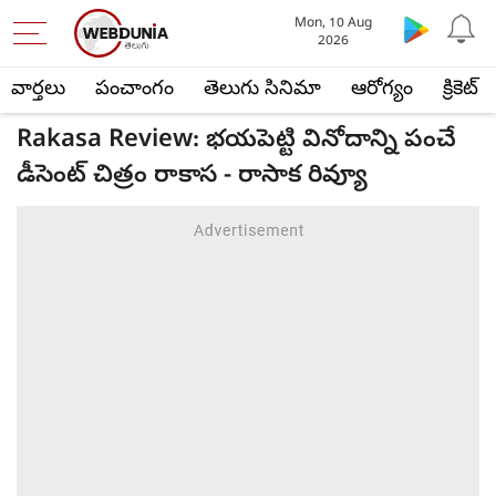
Mon, 10 Aug
2026
వార్తలు
పంచాంగం
తెలుగు సినిమా
ఆరోగ్యం
క్రికెట్
Rakasa Review: భయపెట్టి వినోదాన్ని పంచే
డీసెంట్ చిత్రం రాకాస - రాసాక రివ్యూ