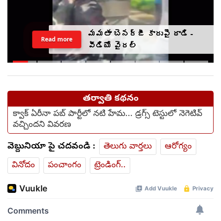
మమతా బెనర్జీ కారుపై దాడి -
Read more
వీడియో వైరల్
తర్వాతి కథనం
క్వాక్ ఏరీనా పబ్ పార్టీలో నటి హేమ... డ్రగ్స్ టెస్టులో నెగెటివ్
వచ్చిందని వివరణ
వెబ్దునియా పై చదవండి :
తెలుగు వార్తలు
ఆరోగ్యం
వినోదం
పంచాంగం
ట్రెండింగ్..