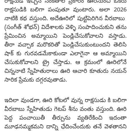
రాక్షసుడి ఇచ్చిన సంకేతాల ప్రకారం ఊరినుంచి ఒకరు
రాక్షసుడికి బలిగా పంపుతూ వుంటారు. అలా 2026
నాటికి కథ వస్తుంది. అదేఊరిలో పుట్టిపెరిగిన వీరబాబు
(సంగీత్ శోభన్) విదేశాలకు వెళ్ళి సంపాదించుకుని తను
ప్రేమించిన అమ్మాయిని పెండ్లిచేసుకోవాలని వస్తాడు.
తీరా వచ్చాక మరొకరితో పెండ్లిచేసుకుంటుందని తెలిసి
షాక్ కు గురవడమేకాకుండా ఎలాగైనా ఆ అమ్మాయిని
చేసుకుకోవాలని ట్రై చేస్తాడు. ఆ క్రమంలో ఊరిలోనే
చిన్ననాటి స్నేహితురాలు ఊరి ఆచారి కూతురు నయన్
సారిక ప్రేమకు దగ్గరవుతాడు.
ఇదిలా వుండగా, ఊరి కోటలో వున్న రాక్షసుడు కి బలిగా
వీరబాబు స్నేహితుడు గెటప్ శీను వంతు వస్తుంది. ఊరి
పెద్ద పంచాయితీ తీర్పును వ్యతిరేకించి ఇదంతా
మూఢనమ్మకమని దాన్ని ఛేదించేందుకు తనే వెళతానని