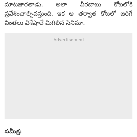
మాటజారతాడు. అలా వీరబాబు కోటలోకి
ప్రవేశించాల్సివస్తుంది. ఇక ఆ తర్వాత కోటలో జరిగే
వింతలు విశేషాలే మిగిలిన సినిమా.
సమీక్ష: