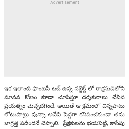
ఇక ఇలాంటి ఫాంటసీ టచ్ ఉన్న సబ్జెక్ట్ లో రాక్షసుడిలోని
మానవ కోణం కూడా చూపిస్తూ దర్శకురాలు చేసిన
ప్రయత్నం మెచ్చదగిందే. అయితే ఆ క్రమంలో చిన్నపాటు
లోటుపాట్లు వున్నా అవేవి పెద్దగా కనిపించకుండా తను
జాగ్రత్త పడిందనే చెప్పాలి. ప్రేక్షకులను భయపెట్టి, కాసేపు