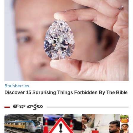
తాజా వార్తలు