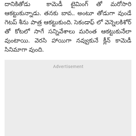
దానికితోడు కామెడీ టైమింగ్ తో మరోసారి
ఆకట్టుకున్నాడు. తనకు బావ.. అంటూ తోడుగా వుండే
గెటప్ శీను పాత్ర ఆకట్టుకుంది. సెకండాఫ్ లో వెన్నెలకిశోర్
తో కోటలో సాగే సన్నివేశాలు మరింత ఆకట్టుకునేలా
వుంటాయి. వెరసి హాయిగా నవ్వుకునే క్లీన్ కామెడీ
సినిమాగా వుంది.