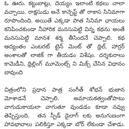
ఓ ఊరు. కట్టుబాట్లు, దెయ్యం ఇలాంటి కథలు చాలా
వచ్చాయి. రాక్షసుడు అనే కాన్పెప్ట్ తో రాకాస సినిమాగా
రూపొందింది. అయితే ఎక్కడా పాత సినిమా ఛాయలు
కనిపించకుండా నీహారిక మనసుపెట్టి విన్న కథను అంతే
మనసుపెట్టి మానశ శర్మ తీసిందనే చెప్పాలి. కథ
ఆద్యంతం ఎంటరట్ టైన్ మెంట్ తో థ్రిల్, హార్రర్
అంశాలతో లాజిక్ గా తీయడం విశేషం. దర్శకురాలు
కామెడీని, థ్రిల్లింగ్ మూమెంట్స్ ని మిక్స్ చేసిన విధానం
బావుంది
చిత్రంలోని ప్రధాన పాత్ర సంగీత్ శోభన్ భుజాన
మోశాడనే చెప్పాలి. అమాయకత్వంతోపాటు
వాగుడుకాయలా వాగుతూ వుండడం కూడా నవ్వు
తెప్పిస్తుంది. తన స్పీడ్ డైలాగ్ లకు అనుగుణంగా
హావభావాలు పలికిస్తూ ఎక్కడా బోర్ లేకుండా చేశాడు.