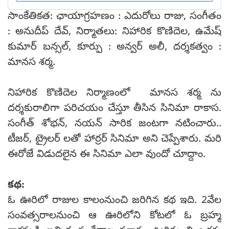
సాంకేతికత: ఛాయాగ్రహణం : ఎదురోలు రాజు, సంగీతం
: అనుదీప్ దేవ్, నిర్మాతలు: నిహారిక కొణిదెల, ఉమేష్
కుమార్ బన్సల్, కూర్పు : అన్వర్ అలీ, దర్శకత్వం :
మానస శర్మ.
నిహారిక కొణిదెల నిర్మాణంలో మానస శర్మ ను
దర్శకురాలిగా పరిచయం చేస్తూ తీసిన సినిమా రాకాస.
సంగీత్ శోభన్, నయన్ సారిక జంటగా నటించారు..
టీజర్, ట్రైలర్ లతో హార్రర్ సినిమా అని చెప్పేశారు. మరి
ఈరోజే విడుదలైన ఈ సినిమా ఎలా వుందో చూద్దాం.
కథ:
ఓ ఊరిలో రాజుల కాలంనుంచి జరిగిన కథ ఇది. 2వేల
సంవత్సరాలనుంచి ఆ ఊరిలోని కోటలో ఓ బ్రహ్మ