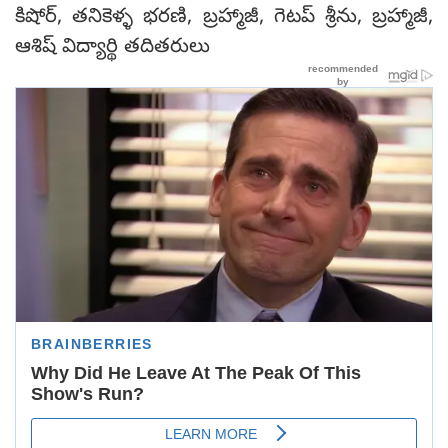
కిషోర్, తనికెళ్ళ భరణి, బ్రహ్మాజీ, గెటప్ శ్రీను, బ్రహ్మాజీ,
ఆశిష్ విద్యార్థి తదితరులు