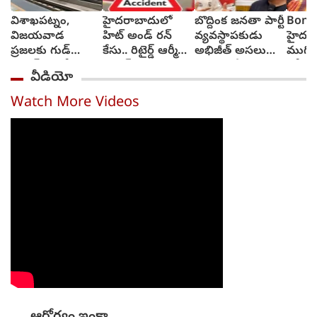
విశాఖపట్నం,
హైదరాబాదులో
బొద్దింక జనతా పార్టీ
Bonal
విజయవాడ
హిట్ అండ్ రన్
వ్యవస్థాపకుడు
హైదర
ప్రజలకు గుడ్
కేసు.. రిటైర్డ్ ఆర్మీ
అభిజీత్ అసలు
ముగి
న్యూస్.. మళ్లీ
జవాన్ మృతి
రంగు ఇదే
బోనా
వీడియో
పట్టాలెక్కిన మెట్రో
పనులు
Watch More Videos