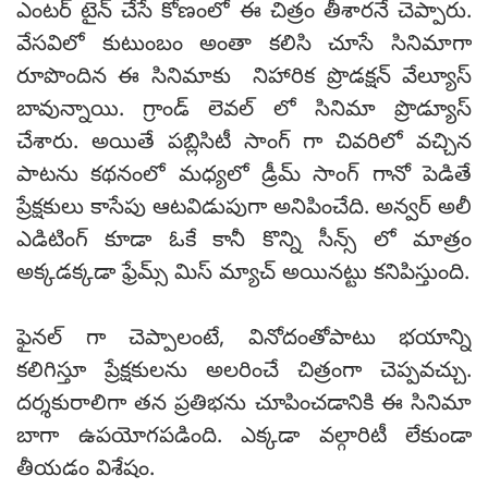
ఎంటర్ టైన్ చేసే కోణంలో ఈ చిత్రం తీశారనే చెప్పారు.
వేసవిలో కుటుంబం అంతా కలిసి చూసే సినిమాగా
రూపొందిన ఈ సినిమాకు నిహారిక ప్రొడక్షన్ వేల్యూస్
బావున్నాయి. గ్రాండ్ లెవల్ లో సినిమా ప్రొడ్యూస్
చేశారు. అయితే పబ్లిసిటీ సాంగ్ గా చివరిలో వచ్చిన
పాటను కథనంలో మధ్యలో డ్రీమ్ సాంగ్ గానో పెడితే
ప్రేక్షకులు కాసేపు ఆటవిడుపుగా అనిపించేది. అన్వర్ అలీ
ఎడిటింగ్ కూడా ఓకే కానీ కొన్ని సీన్స్ లో మాత్రం
అక్కడక్కడా ఫ్రేమ్స్ మిస్ మ్యాచ్ అయినట్టు కనిపిస్తుంది.
ఫైనల్ గా చెప్పాలంటే, వినోదంతోపాటు భయాన్ని
కలిగిస్తూ ప్రేక్షకులను అలరించే చిత్రంగా చెప్పవచ్చు.
దర్శకురాలిగా తన ప్రతిభను చూపించడానికి ఈ సినిమా
బాగా ఉపయోగపడింది. ఎక్కడా వల్గారిటీ లేకుండా
తీయడం విశేషం.