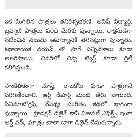
ఇక మిగిలిన పాత్రలు తనికెళ్ళభరణి, ఆవిష్ విద్యార్థి,
బ్రహ్మాజీ పాత్రలు పరిధి మేరకు వున్నాయి. రాక్షసుడిగా
నటించిన నటుడు ఆహార్యానికి తగినట్లుగా వున్నాడు.
కథానాయిక నయన్ తో సాగే సన్నివేశాలు కూడా
అలరిస్తాయి. చివరిలో చిన్న ట్విస్ట్ కూడా థ్రిల్
కలిగిస్తుంది.
సాంకేతికంగా చూస్తే, రాజకోట కూడా పాత్రగానే
పరిగణించాలి. ఆర్ట్ డిపార్ట్ మెంట్ తీరు బాగుంది.
సినిమాటోగ్రఫీ, నేపథ్య సంగీతం కథలో భాగంగా
వున్నాయి. ప్రొడక్షన్ డిజైన్ కానీ విజువల్ ఎఫెక్ట్స్ ఇంకా
ఆర్ట్ వర్క్ మాత్రం చాలా బాగా డిజైన్ చేసుకున్నారు.